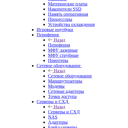
Материнские платы
Накопители SSD
Память оперативная
Процессоры
Устройства охлаждения
Игровые ноутбуки
Периферия
Назад
Периферия
МФУ лазерные
МФУ струйные
Принтеры
Сетевое оборудование
Назад
Сетевое оборудование
Маршрутизаторы
Модемы
Сетевые адаптеры
Точки доступа
Серверы и СХД
Назад
Серверы и СХД
NAS
Адаптеры
Блейд-серверы