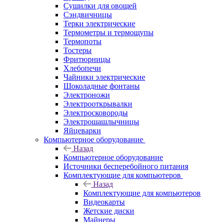
Сушилки для овощей
Сэндвичницы
Терки электрические
Термометры и термощупы
Термопоты
Тостеры
Фритюрницы
Хлебопечи
Чайники электрические
Шоколадные фонтаны
Электроножи
Электрооткрывалки
Электросковороды
Электрошашлычницы
Яйцеварки
Компьютерное оборудование
Назад
Компьютерное оборудование
Источники бесперебойного питания
Комплектующие для компьютеров
Назад
Комплектующие для компьютеров
Видеокарты
Жетские диски
Майнеры