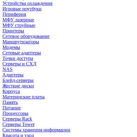
Устройства охлаждения
Игровые ноутбуки
Периферия
МФУ лазерные
МФУ струйные
Принтеры
Сетевое оборудование
Маршрутизаторы
Модемы
Сетевые адаптеры
Точки доступа
Серверы и СХД
NAS
Адаптеры
Блейд-серверы
Жесткие диски
Корпуса
Материнские платы
Память
Питание
Процессоры
Серверы Rack
Серверы Tower
Системы хранения информации
Красота и уход