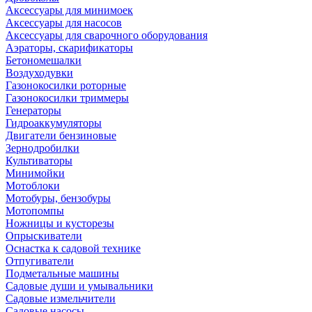
Аксессуары для минимоек
Аксессуары для насосов
Аксессуары для сварочного оборудования
Аэраторы, скарификаторы
Бетономешалки
Воздуходувки
Газонокосилки роторные
Газонокосилки триммеры
Генераторы
Гидроаккумуляторы
Двигатели бензиновые
Зернодробилки
Культиваторы
Минимойки
Мотоблоки
Мотобуры, бензобуры
Мотопомпы
Ножницы и кусторезы
Опрыскиватели
Оснастка к садовой технике
Отпугиватели
Подметальные машины
Садовые души и умывальники
Садовые измельчители
Садовые насосы