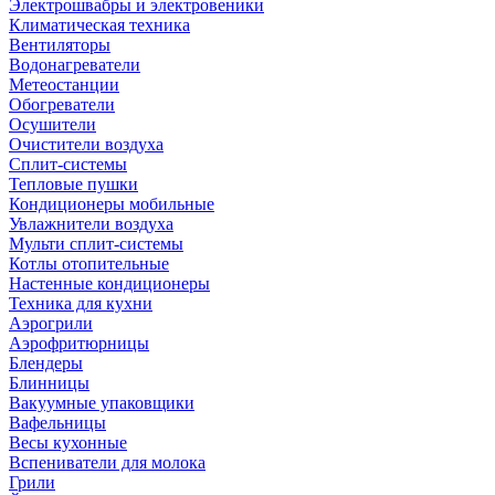
Электрошвабры и электровеники
Климатическая техника
Вентиляторы
Водонагреватели
Метеостанции
Обогреватели
Осушители
Очистители воздуха
Сплит-системы
Тепловые пушки
Кондиционеры мобильные
Увлажнители воздуха
Мульти сплит-системы
Котлы отопительные
Настенные кондиционеры
Техника для кухни
Аэрогрили
Аэрофритюрницы
Блендеры
Блинницы
Вакуумные упаковщики
Вафельницы
Весы кухонные
Вспениватели для молока
Грили