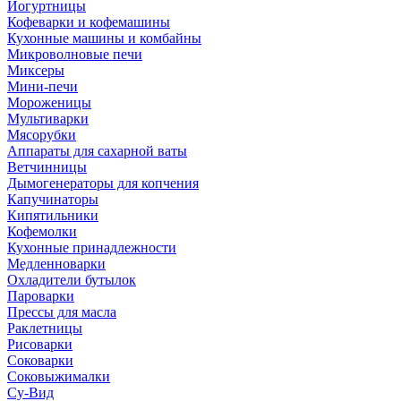
Йогуртницы
Кофеварки и кофемашины
Кухонные машины и комбайны
Микроволновые печи
Миксеры
Мини-печи
Мороженицы
Мультиварки
Мясорубки
Аппараты для сахарной ваты
Ветчинницы
Дымогенераторы для копчения
Капучинаторы
Кипятильники
Кофемолки
Кухонные принадлежности
Медленноварки
Охладители бутылок
Пароварки
Прессы для масла
Раклетницы
Рисоварки
Соковарки
Соковыжималки
Су-Вид