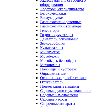
Аксессуары для сварочного
оборудования
Аэраторы, скарификаторы
Бетономешалки
Воздуходувки
Газонокосилки роторные
Газонокосилки триммеры
Генераторы
Гидроаккумуляторы
Двигатели бензиновые
Зернодробилки
Культиваторы
Минимойки
Мотоблоки
Мотобуры, бензобуры
Мотопомпы
Ножницы и кусторезы
Опрыскиватели
Оснастка к садовой технике
Отпугиватели
Подметальные машины
Садовые души и умывальники
Садовые измельчители
Садовые насосы
Сварочные аппараты