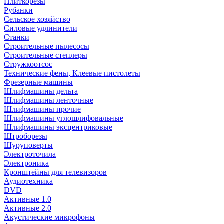
Плиткорезы
Рубанки
Сельское хозяйство
Силовые удлинители
Станки
Строительные пылесосы
Строительные степлеры
Стружкоотсос
Технические фены, Клеевые пистолеты
Фрезерные машины
Шлифмашины дельта
Шлифмашины ленточные
Шлифмашины прочие
Шлифмашины углошлифовальные
Шлифмашины эксцентриковые
Штроборезы
Шуруповерты
Электроточила
Электроника
Кронштейны для телевизоров
Аудиотехника
DVD
Активные 1.0
Активные 2.0
Акустические микрофоны