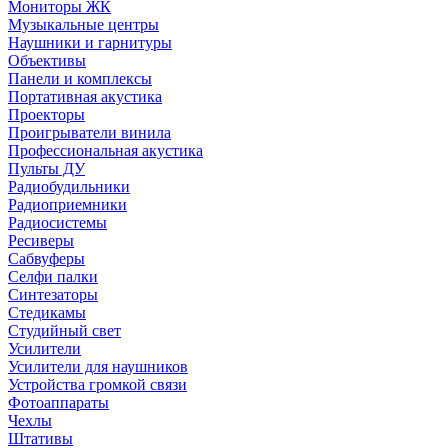
Мониторы ЖК
Музыкальные центры
Наушники и гарнитуры
Объективы
Панели и комплексы
Портативная акустика
Проекторы
Проигрыватели винила
Профессиональная акустика
Пульты ДУ
Радиобудильники
Радиоприемники
Радиосистемы
Ресиверы
Сабвуферы
Селфи палки
Синтезаторы
Стедикамы
Студийный свет
Усилители
Усилители для наушников
Устройства громкой связи
Фотоаппараты
Чехлы
Штативы