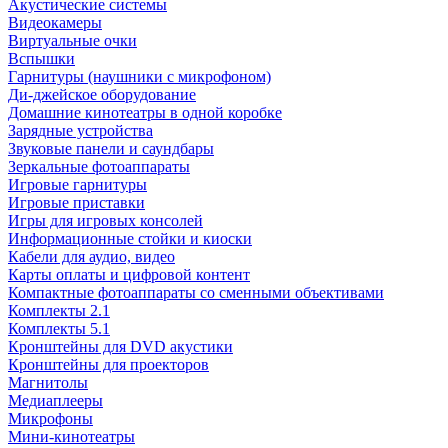
Акустические системы
Видеокамеры
Виртуальные очки
Вспышки
Гарнитуры (наушники с микрофоном)
Ди-джейское оборудование
Домашние кинотеатры в одной коробке
Зарядные устройства
Звуковые панели и саундбары
Зеркальные фотоаппараты
Игровые гарнитуры
Игровые приставки
Игры для игровых консолей
Информационные стойки и киоски
Кабели для аудио, видео
Карты оплаты и цифровой контент
Компактные фотоаппараты со сменными объективами
Комплекты 2.1
Комплекты 5.1
Кронштейны для DVD акустики
Кронштейны для проекторов
Магнитолы
Медиаплееры
Микрофоны
Мини-кинотеатры