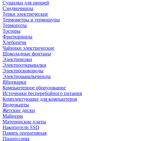
Сушилки для овощей
Сэндвичницы
Терки электрические
Термометры и термощупы
Термопоты
Тостеры
Фритюрницы
Хлебопечи
Чайники электрические
Шоколадные фонтаны
Электроножи
Электрооткрывалки
Электросковороды
Электрошашлычницы
Яйцеварки
Компьютерное оборудование
Источники бесперебойного питания
Комплектующие для компьютеров
Видеокарты
Жетские диски
Майнеры
Материнские платы
Накопители SSD
Память оперативная
Процессоры