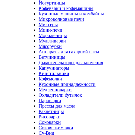
Йогуртницы
Кофеварки и кофемашины
Кухонные машины и комбайны
Микроволновые печи
Миксеры
Мини-печи
Мороженицы
Мультиварки
Мясорубки
Аппараты для сахарной ваты
Ветчинницы
Дымогенераторы для копчения
Капучинаторы
Кипятильники
Кофемолки
Кухонные принадлежности
Медленноварки
Охладители бутылок
Пароварки
Прессы для масла
Раклетницы
Рисоварки
Соковарки
Соковыжималки
Су-Вид