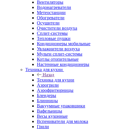
Вентиляторы
Водонагреватели
Метеостанции
Обогреватели
Осушители
Очистители воздуха
Сплит-системы
Тепловые пушки
Кондиционеры мобильные
Увлажнители воздуха
Мульти сплит-системы
Котлы отопительные
Настенные кондиционеры
Техника для кухни
Назад
Техника для кухни
Аэрогрили
Аэрофритюрницы
Блендеры
Блинницы
Вакуумные упаковщики
Вафельницы
Весы кухонные
Вспениватели для молока
Грили