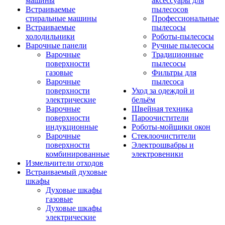
машины
аксессуары для
Встраиваемые
пылесосов
стиральные машины
Профессиональные
Встраиваемые
пылесосы
холодильники
Роботы-пылесосы
Варочные панели
Ручные пылесосы
Варочные
Традиционные
поверхности
пылесосы
газовые
Фильтры для
Варочные
пылесоса
поверхности
Уход за одеждой и
электрические
бельём
Варочные
Швейная техника
поверхности
Пароочистители
индукционные
Роботы-мойщики окон
Варочные
Стеклоочистители
поверхности
Электрошвабры и
комбинированные
электровеники
Измельчители отходов
Встраиваемый духовые
шкафы
Духовые шкафы
газовые
Духовые шкафы
электрические