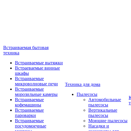
Встраиваемая бытовая
техника
Встраиваемые вытяжки
Встраеваемые винные
шкафы
Встраиваемые
микроволновые печи
Техника для дома
Встраиваемые
морозильные камеры
Пылесосы
Встраиваемые
Автомобильные
т
кофемашины
пылесосы
Встраиваемые
Вертикальные
пароварки
пылесосы
Встраиваемые
Моющие пылесосы
посудомоечные
Насадки и