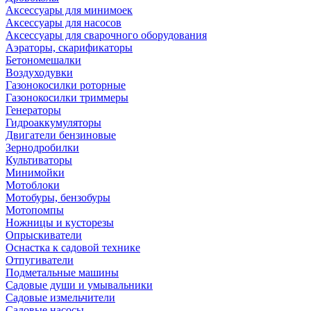
Аксессуары для минимоек
Аксессуары для насосов
Аксессуары для сварочного оборудования
Аэраторы, скарификаторы
Бетономешалки
Воздуходувки
Газонокосилки роторные
Газонокосилки триммеры
Генераторы
Гидроаккумуляторы
Двигатели бензиновые
Зернодробилки
Культиваторы
Минимойки
Мотоблоки
Мотобуры, бензобуры
Мотопомпы
Ножницы и кусторезы
Опрыскиватели
Оснастка к садовой технике
Отпугиватели
Подметальные машины
Садовые души и умывальники
Садовые измельчители
Садовые насосы