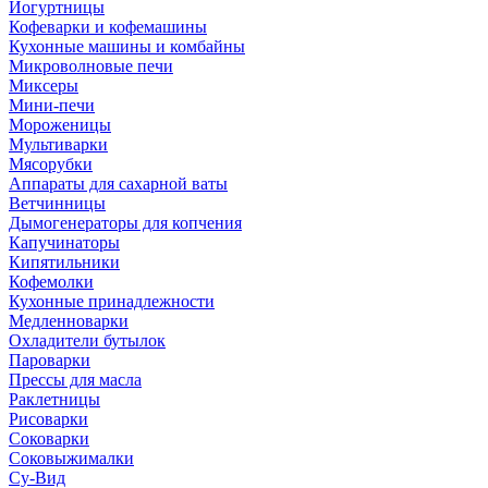
Йогуртницы
Кофеварки и кофемашины
Кухонные машины и комбайны
Микроволновые печи
Миксеры
Мини-печи
Мороженицы
Мультиварки
Мясорубки
Аппараты для сахарной ваты
Ветчинницы
Дымогенераторы для копчения
Капучинаторы
Кипятильники
Кофемолки
Кухонные принадлежности
Медленноварки
Охладители бутылок
Пароварки
Прессы для масла
Раклетницы
Рисоварки
Соковарки
Соковыжималки
Су-Вид