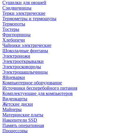
Сушилки для овощей
Сэндвичницы
Терки электрические
Термометры и термощупы
Термопоты
Тостеры
Фритюрницы
Хлебопечи
Чайники электрические
Шоколадные фонтаны
Электроножи
Электрооткрывалки
Электросковороды
Электрошашлычницы
Яйцеварки
Компьютерное оборудование
Источники бесперебойного питания
Комплектующие для компьютеров
Видеокарты
Жетские диски
Майнеры
Материнские платы
Накопители SSD
Память оперативная
Процессоры