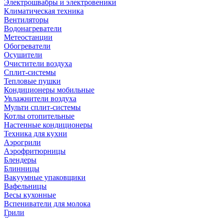
Электрошвабры и электровеники
Климатическая техника
Вентиляторы
Водонагреватели
Метеостанции
Обогреватели
Осушители
Очистители воздуха
Сплит-системы
Тепловые пушки
Кондиционеры мобильные
Увлажнители воздуха
Мульти сплит-системы
Котлы отопительные
Настенные кондиционеры
Техника для кухни
Аэрогрили
Аэрофритюрницы
Блендеры
Блинницы
Вакуумные упаковщики
Вафельницы
Весы кухонные
Вспениватели для молока
Грили