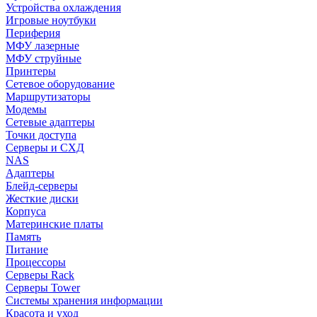
Устройства охлаждения
Игровые ноутбуки
Периферия
МФУ лазерные
МФУ струйные
Принтеры
Сетевое оборудование
Маршрутизаторы
Модемы
Сетевые адаптеры
Точки доступа
Серверы и СХД
NAS
Адаптеры
Блейд-серверы
Жесткие диски
Корпуса
Материнские платы
Память
Питание
Процессоры
Серверы Rack
Серверы Tower
Системы хранения информации
Красота и уход