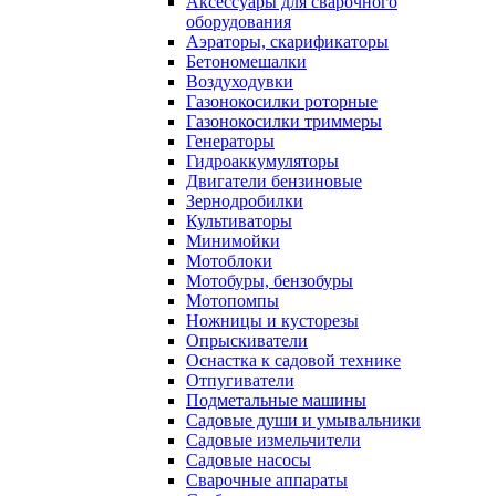
Аксессуары для сварочного
оборудования
Аэраторы, скарификаторы
Бетономешалки
Воздуходувки
Газонокосилки роторные
Газонокосилки триммеры
Генераторы
Гидроаккумуляторы
Двигатели бензиновые
Зернодробилки
Культиваторы
Минимойки
Мотоблоки
Мотобуры, бензобуры
Мотопомпы
Ножницы и кусторезы
Опрыскиватели
Оснастка к садовой технике
Отпугиватели
Подметальные машины
Садовые души и умывальники
Садовые измельчители
Садовые насосы
Сварочные аппараты