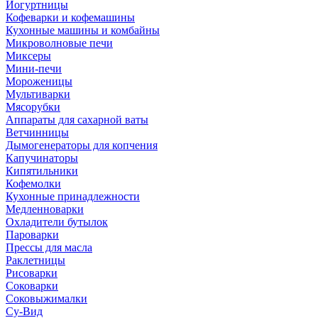
Йогуртницы
Кофеварки и кофемашины
Кухонные машины и комбайны
Микроволновые печи
Миксеры
Мини-печи
Мороженицы
Мультиварки
Мясорубки
Аппараты для сахарной ваты
Ветчинницы
Дымогенераторы для копчения
Капучинаторы
Кипятильники
Кофемолки
Кухонные принадлежности
Медленноварки
Охладители бутылок
Пароварки
Прессы для масла
Раклетницы
Рисоварки
Соковарки
Соковыжималки
Су-Вид