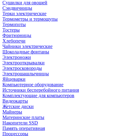
Сушилки для овощей
Сэндвичницы
Терки электрические
Термометры и термощупы
Термопоты
Тостеры
Фритюрницы
Хлебопечи
Чайники электрические
Шоколадные фонтаны
Электроножи
Электрооткрывалки
Электросковороды
Электрошашлычницы
Яйцеварки
Компьютерное оборудование
Источники бесперебойного питания
Комплектующие для компьютеров
Видеокарты
Жетские диски
Майнеры
Материнские платы
Накопители SSD
Память оперативная
Процессоры