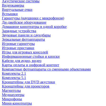
Акустические системы
Видеокамеры
Виртуальные очки
Вспышки
Гарнитуры (наушники с микрофоном)
Ди-джейское оборудование
Домашние кинотеатры в одной коробке
Зарядные устройства
Звуковые панели и саундбары
Зеркальные фотоаппараты
Игровые гарнитуры
Игровые приставки
Игры для игровых консолей
Информационные стойки и киоски
Кабели для аудио, видео
Карты оплаты и цифровой контент
Компактные фотоаппараты со сменными объективами
Комплекты 2.1
Комплекты 5.1
Кронштейны для DVD акустики
Кронштейны для проекторов
Магнитолы
Медиаплееры
Микрофоны
Мини-кинотеатры