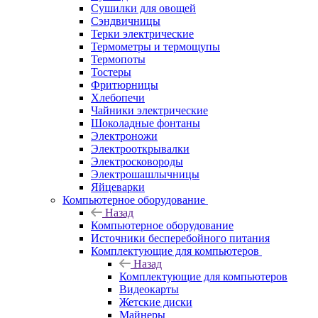
Сушилки для овощей
Сэндвичницы
Терки электрические
Термометры и термощупы
Термопоты
Тостеры
Фритюрницы
Хлебопечи
Чайники электрические
Шоколадные фонтаны
Электроножи
Электрооткрывалки
Электросковороды
Электрошашлычницы
Яйцеварки
Компьютерное оборудование
Назад
Компьютерное оборудование
Источники бесперебойного питания
Комплектующие для компьютеров
Назад
Комплектующие для компьютеров
Видеокарты
Жетские диски
Майнеры