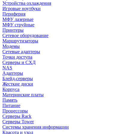
Устройства охлаждения
Игровые ноутбуки
Периферия
МФУ лазерные
МФУ струйные
Принтеры
Сетевое оборудование
Маршрутизаторы
Модемы
Сетевые адаптеры
Точки доступа
Серверы и СХД
NAS
Адаптеры
Блейд-серверы
Жесткие диски
Корпуса
Материнские платы
Память
Питание
Процессоры
Серверы Rack
Серверы Tower
Системы хранения информации
Красота и уход