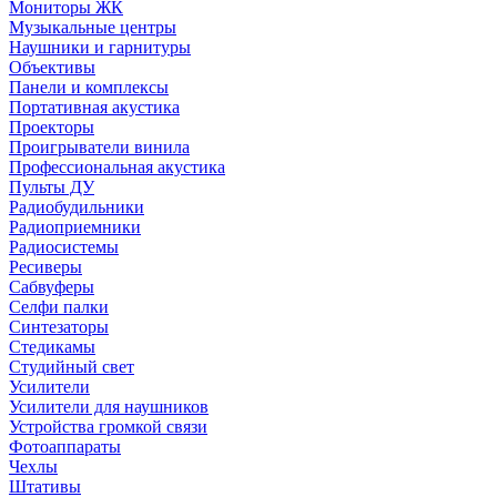
Мониторы ЖК
Музыкальные центры
Наушники и гарнитуры
Объективы
Панели и комплексы
Портативная акустика
Проекторы
Проигрыватели винила
Профессиональная акустика
Пульты ДУ
Радиобудильники
Радиоприемники
Радиосистемы
Ресиверы
Сабвуферы
Селфи палки
Синтезаторы
Стедикамы
Студийный свет
Усилители
Усилители для наушников
Устройства громкой связи
Фотоаппараты
Чехлы
Штативы