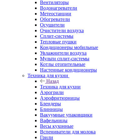
Вентиляторы
Водонагреватели
Метеостанции
Обогреватели
Осушители
Очистители воздуха
Сплит-системы
Тепловые пушки
Кондиционеры мобильные
Увлажнители воздуха
Мульти сплит-системы
Котлы отопительные
Настенные кондиционеры
Техника для кухни
Назад
Техника для кухни
Аэрогрили
Аэрофритюрницы
Блендеры
Блинницы
Вакуумные упаковщики
Вафельницы
Весы кухонные
Вспениватели для молока
Грили