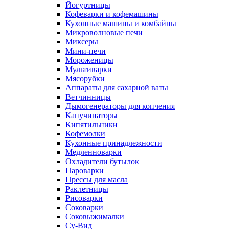
Йогуртницы
Кофеварки и кофемашины
Кухонные машины и комбайны
Микроволновые печи
Миксеры
Мини-печи
Мороженицы
Мультиварки
Мясорубки
Аппараты для сахарной ваты
Ветчинницы
Дымогенераторы для копчения
Капучинаторы
Кипятильники
Кофемолки
Кухонные принадлежности
Медленноварки
Охладители бутылок
Пароварки
Прессы для масла
Раклетницы
Рисоварки
Соковарки
Соковыжималки
Су-Вид