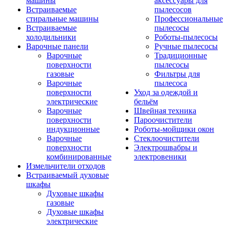
машины
аксессуары для
Встраиваемые
пылесосов
стиральные машины
Профессиональные
Встраиваемые
пылесосы
холодильники
Роботы-пылесосы
Варочные панели
Ручные пылесосы
Варочные
Традиционные
поверхности
пылесосы
газовые
Фильтры для
Варочные
пылесоса
поверхности
Уход за одеждой и
электрические
бельём
Варочные
Швейная техника
поверхности
Пароочистители
индукционные
Роботы-мойщики окон
Варочные
Стеклоочистители
поверхности
Электрошвабры и
комбинированные
электровеники
Измельчители отходов
Встраиваемый духовые
шкафы
Духовые шкафы
газовые
Духовые шкафы
электрические