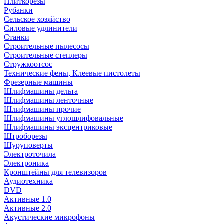
Плиткорезы
Рубанки
Сельское хозяйство
Силовые удлинители
Станки
Строительные пылесосы
Строительные степлеры
Стружкоотсос
Технические фены, Клеевые пистолеты
Фрезерные машины
Шлифмашины дельта
Шлифмашины ленточные
Шлифмашины прочие
Шлифмашины углошлифовальные
Шлифмашины эксцентриковые
Штроборезы
Шуруповерты
Электроточила
Электроника
Кронштейны для телевизоров
Аудиотехника
DVD
Активные 1.0
Активные 2.0
Акустические микрофоны