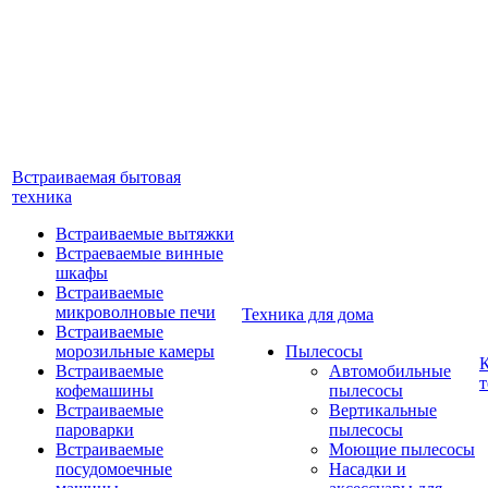
Встраиваемая бытовая
техника
Встраиваемые вытяжки
Встраеваемые винные
шкафы
Встраиваемые
микроволновые печи
Техника для дома
Встраиваемые
морозильные камеры
Пылесосы
Встраиваемые
Автомобильные
т
кофемашины
пылесосы
Встраиваемые
Вертикальные
пароварки
пылесосы
Встраиваемые
Моющие пылесосы
посудомоечные
Насадки и