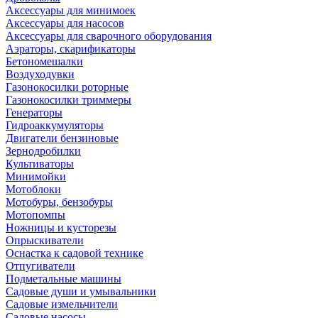
Аксессуары для минимоек
Аксессуары для насосов
Аксессуары для сварочного оборудования
Аэраторы, скарификаторы
Бетономешалки
Воздуходувки
Газонокосилки роторные
Газонокосилки триммеры
Генераторы
Гидроаккумуляторы
Двигатели бензиновые
Зернодробилки
Культиваторы
Минимойки
Мотоблоки
Мотобуры, бензобуры
Мотопомпы
Ножницы и кусторезы
Опрыскиватели
Оснастка к садовой технике
Отпугиватели
Подметальные машины
Садовые души и умывальники
Садовые измельчители
Садовые насосы