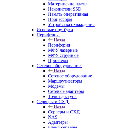
Материнские платы
Накопители SSD
Память оперативная
Процессоры
Устройства охлаждения
Игровые ноутбуки
Периферия
Назад
Периферия
МФУ лазерные
МФУ струйные
Принтеры
Сетевое оборудование
Назад
Сетевое оборудование
Маршрутизаторы
Модемы
Сетевые адаптеры
Точки доступа
Серверы и СХД
Назад
Серверы и СХД
NAS
Адаптеры
Блейд-серверы