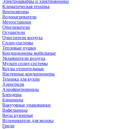
Электрошвабры и электровеники
Климатическая техника
Вентиляторы
Водонагреватели
Метеостанции
Обогреватели
Осушители
Очистители воздуха
Сплит-системы
Тепловые пушки
Кондиционеры мобильные
Увлажнители воздуха
Мульти сплит-системы
Котлы отопительные
Настенные кондиционеры
Техника для кухни
Аэрогрили
Аэрофритюрницы
Блендеры
Блинницы
Вакуумные упаковщики
Вафельницы
Весы кухонные
Вспениватели для молока
Грили