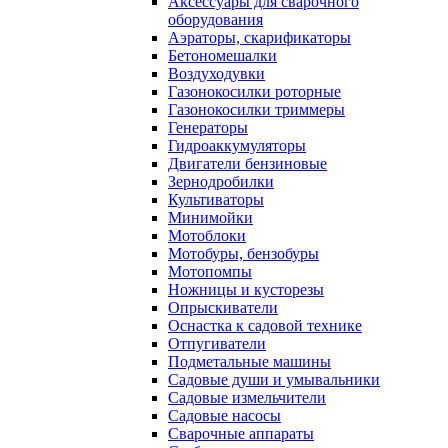
Аксессуары для сварочного
оборудования
Аэраторы, скарификаторы
Бетономешалки
Воздуходувки
Газонокосилки роторные
Газонокосилки триммеры
Генераторы
Гидроаккумуляторы
Двигатели бензиновые
Зернодробилки
Культиваторы
Минимойки
Мотоблоки
Мотобуры, бензобуры
Мотопомпы
Ножницы и кусторезы
Опрыскиватели
Оснастка к садовой технике
Отпугиватели
Подметальные машины
Садовые души и умывальники
Садовые измельчители
Садовые насосы
Сварочные аппараты