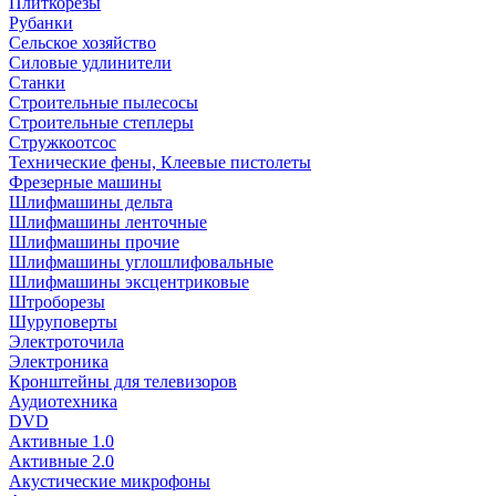
Плиткорезы
Рубанки
Сельское хозяйство
Силовые удлинители
Станки
Строительные пылесосы
Строительные степлеры
Стружкоотсос
Технические фены, Клеевые пистолеты
Фрезерные машины
Шлифмашины дельта
Шлифмашины ленточные
Шлифмашины прочие
Шлифмашины углошлифовальные
Шлифмашины эксцентриковые
Штроборезы
Шуруповерты
Электроточила
Электроника
Кронштейны для телевизоров
Аудиотехника
DVD
Активные 1.0
Активные 2.0
Акустические микрофоны