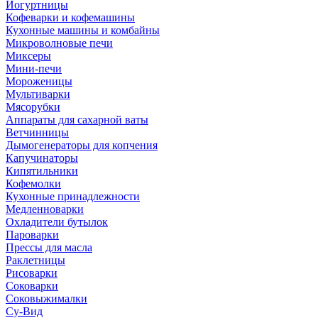
Йогуртницы
Кофеварки и кофемашины
Кухонные машины и комбайны
Микроволновые печи
Миксеры
Мини-печи
Мороженицы
Мультиварки
Мясорубки
Аппараты для сахарной ваты
Ветчинницы
Дымогенераторы для копчения
Капучинаторы
Кипятильники
Кофемолки
Кухонные принадлежности
Медленноварки
Охладители бутылок
Пароварки
Прессы для масла
Раклетницы
Рисоварки
Соковарки
Соковыжималки
Су-Вид