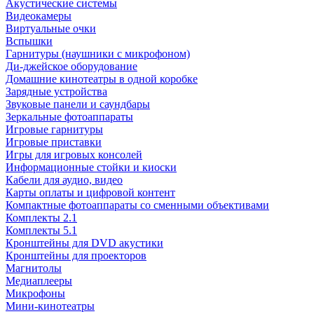
Акустические системы
Видеокамеры
Виртуальные очки
Вспышки
Гарнитуры (наушники с микрофоном)
Ди-джейское оборудование
Домашние кинотеатры в одной коробке
Зарядные устройства
Звуковые панели и саундбары
Зеркальные фотоаппараты
Игровые гарнитуры
Игровые приставки
Игры для игровых консолей
Информационные стойки и киоски
Кабели для аудио, видео
Карты оплаты и цифровой контент
Компактные фотоаппараты со сменными объективами
Комплекты 2.1
Комплекты 5.1
Кронштейны для DVD акустики
Кронштейны для проекторов
Магнитолы
Медиаплееры
Микрофоны
Мини-кинотеатры