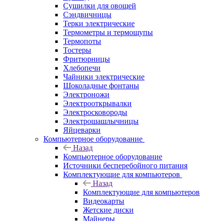
Сушилки для овощей
Сэндвичницы
Терки электрические
Термометры и термощупы
Термопоты
Тостеры
Фритюрницы
Хлебопечи
Чайники электрические
Шоколадные фонтаны
Электроножи
Электрооткрывалки
Электросковороды
Электрошашлычницы
Яйцеварки
Компьютерное оборудование
Назад
Компьютерное оборудование
Источники бесперебойного питания
Комплектующие для компьютеров
Назад
Комплектующие для компьютеров
Видеокарты
Жетские диски
Майнеры