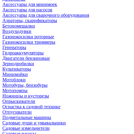
Аксессуары для минимоек
Аксессуары для насосов
Аксессуары для сварочного оборудования
Аэраторы, скарификаторы
Бетономешалки
Воздуходувки
Газонокосилки роторные
Газонокосилки триммеры
Генераторы
Гидроаккумуляторы
Двигатели бензиновые
Зернодробилки
Культиваторы
Минимойки
Мотоблоки
Мотобуры, бензобуры
Мотопомпы
Ножницы и кусторезы
Опрыскиватели
Оснастка к садовой технике
Отпугиватели
Подметальные машины
Садовые души и умывальники
Садовые измельчители
Садовые насосы