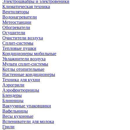
Электрошвабры и электровеники
Климатическая техника
Вентиляторы
Водонагреватели
Метеостанции
Обогреватели
Осушители
Очистители воздуха
Сплит-системы
Тепловые пушки
Кондиционеры мобильные
Увлажнители воздуха
Мульти сплит-системы
Котлы отопительные
Настенные кондиционеры
Техника для кухни
Аэрогрили
Аэрофритюрницы
Блендеры
Блинницы
Вакуумные упаковщики
Вафельницы
Весы кухонные
Вспениватели для молока
Грили