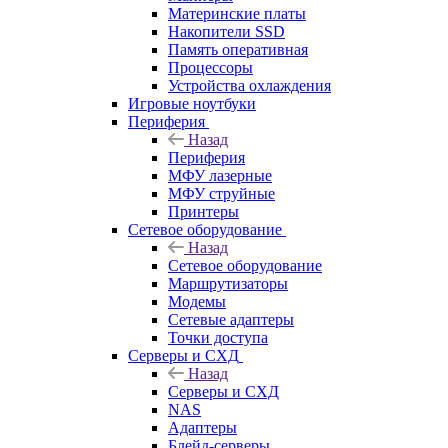
Материнские платы
Накопители SSD
Память оперативная
Процессоры
Устройства охлаждения
Игровые ноутбуки
Периферия
Назад
Периферия
МФУ лазерные
МФУ струйные
Принтеры
Сетевое оборудование
Назад
Сетевое оборудование
Маршрутизаторы
Модемы
Сетевые адаптеры
Точки доступа
Серверы и СХД
Назад
Серверы и СХД
NAS
Адаптеры
Блейд-серверы