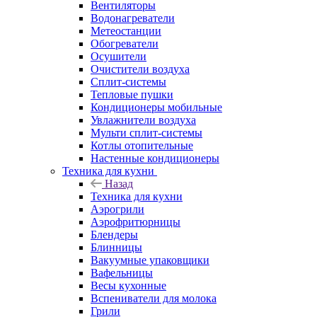
Вентиляторы
Водонагреватели
Метеостанции
Обогреватели
Осушители
Очистители воздуха
Сплит-системы
Тепловые пушки
Кондиционеры мобильные
Увлажнители воздуха
Мульти сплит-системы
Котлы отопительные
Настенные кондиционеры
Техника для кухни
Назад
Техника для кухни
Аэрогрили
Аэрофритюрницы
Блендеры
Блинницы
Вакуумные упаковщики
Вафельницы
Весы кухонные
Вспениватели для молока
Грили