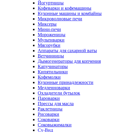
Йогуртницы
Кофеварки и кофемашины
Кухонные машины и комбайны
Микроволновые печи
Миксеры
Мини-печи
Мороженицы
Мультиварки
Мясорубки
Аппараты для сахарной ваты
Ветчинницы
Дымогенераторы для копчения
Капучинаторы
Кипятильники
Кофемолки
Кухонные принадлежности
Медленноварки
Охладители бутылок
Пароварки
Прессы для масла
Раклетницы
Рисоварки
Соковарки
Соковыжималки
Су-Вид