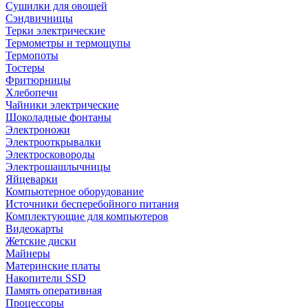
Сушилки для овощей
Сэндвичницы
Терки электрические
Термометры и термощупы
Термопоты
Тостеры
Фритюрницы
Хлебопечи
Чайники электрические
Шоколадные фонтаны
Электроножи
Электрооткрывалки
Электросковороды
Электрошашлычницы
Яйцеварки
Компьютерное оборудование
Источники бесперебойного питания
Комплектующие для компьютеров
Видеокарты
Жетские диски
Майнеры
Материнские платы
Накопители SSD
Память оперативная
Процессоры