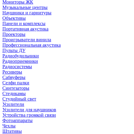
Мониторы ЖК
Музыкальные центры
Наушники и гарнитуры
Объективы
Панели и комплексы
Портативная акустика
Проекторы
Проигрыватели винила
Профессиональная акустика
Пульты ДУ
Радиобудильники
Радиоприемники
Радиосистемы
Ресиверы
Сабвуферы
Селфи палки
Синтезаторы
Стедикамы
Студийный свет
Усилители
Усилители для наушников
Устройства громкой связи
Фотоаппараты
Чехлы
Штативы