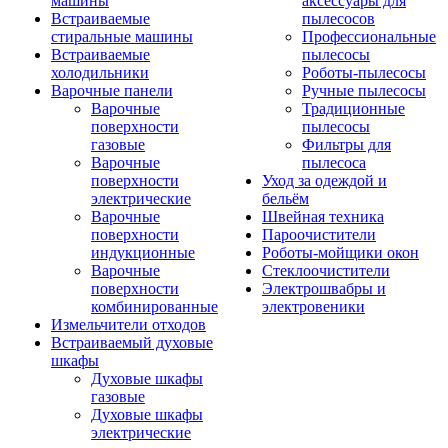
машины
аксессуары для
Встраиваемые
пылесосов
стиральные машины
Профессиональные
Встраиваемые
пылесосы
холодильники
Роботы-пылесосы
Варочные панели
Ручные пылесосы
Варочные
Традиционные
поверхности
пылесосы
газовые
Фильтры для
Варочные
пылесоса
поверхности
Уход за одеждой и
электрические
бельём
Варочные
Швейная техника
поверхности
Пароочистители
индукционные
Роботы-мойщики окон
Варочные
Стеклоочистители
поверхности
Электрошвабры и
комбинированные
электровеники
Измельчители отходов
Встраиваемый духовые
шкафы
Духовые шкафы
газовые
Духовые шкафы
электрические