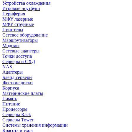
Устройства охлаждения
Игровые ноутбуки
Периферия
МФУ лазерные
МФУ струйные
Принтеры
Сетевое оборудование
Маршрутизаторы
Модемы
Сетевые адаптеры
Точки доступа
Серверы и СХД
NAS
Адаптеры
Блейд-серверы
Жесткие диски
Корпуса
Материнские платы
Память
Питание
Процессоры
Серверы Rack
Серверы Tower
Системы хранения информации
Красота и уход