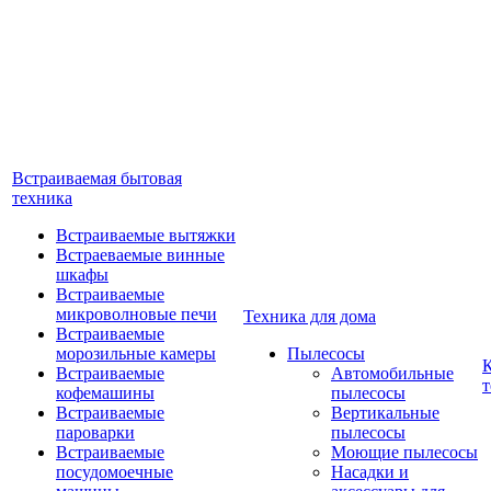
Встраиваемая бытовая
техника
Встраиваемые вытяжки
Встраеваемые винные
шкафы
Встраиваемые
микроволновые печи
Техника для дома
Встраиваемые
морозильные камеры
Пылесосы
Встраиваемые
Автомобильные
т
кофемашины
пылесосы
Встраиваемые
Вертикальные
пароварки
пылесосы
Встраиваемые
Моющие пылесосы
посудомоечные
Насадки и