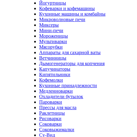
Йогуртницы
Кофеварки и кофемашины
Кухонные машины и комбайны
Микроволновые печи
Миксеры
Мини-печи
Мороженицы
Мультиварки
Мясорубки
Аппараты для сахарной ваты
Ветчинницы
Дымогенераторы для копчения
Капучинаторы
Кипятильники
Кофемолки
Кухонные принадлежности
Медленноварки
Охладители бутылок
Пароварки
Прессы для масла
Раклетницы
Рисоварки
Соковарки
Соковыжималки
Су-Вид