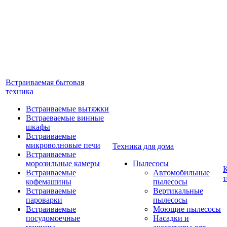
Встраиваемая бытовая
техника
Встраиваемые вытяжки
Встраеваемые винные
шкафы
Встраиваемые
микроволновые печи
Техника для дома
Встраиваемые
морозильные камеры
Пылесосы
Встраиваемые
Автомобильные
т
кофемашины
пылесосы
Встраиваемые
Вертикальные
пароварки
пылесосы
Встраиваемые
Моющие пылесосы
посудомоечные
Насадки и