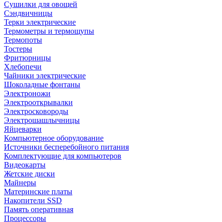
Сушилки для овощей
Сэндвичницы
Терки электрические
Термометры и термощупы
Термопоты
Тостеры
Фритюрницы
Хлебопечи
Чайники электрические
Шоколадные фонтаны
Электроножи
Электрооткрывалки
Электросковороды
Электрошашлычницы
Яйцеварки
Компьютерное оборудование
Источники бесперебойного питания
Комплектующие для компьютеров
Видеокарты
Жетские диски
Майнеры
Материнские платы
Накопители SSD
Память оперативная
Процессоры