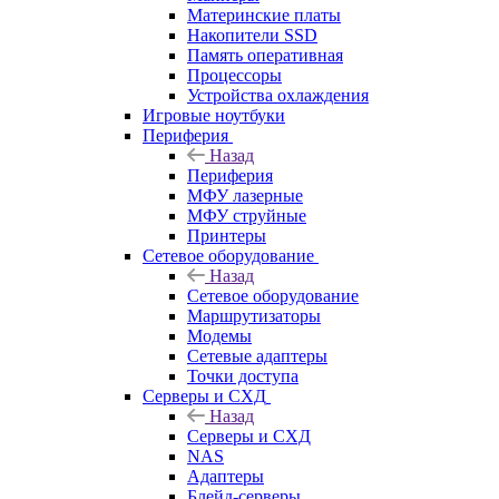
Материнские платы
Накопители SSD
Память оперативная
Процессоры
Устройства охлаждения
Игровые ноутбуки
Периферия
Назад
Периферия
МФУ лазерные
МФУ струйные
Принтеры
Сетевое оборудование
Назад
Сетевое оборудование
Маршрутизаторы
Модемы
Сетевые адаптеры
Точки доступа
Серверы и СХД
Назад
Серверы и СХД
NAS
Адаптеры
Блейд-серверы