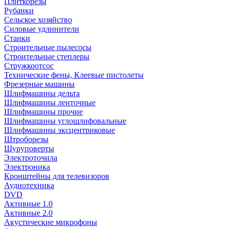
Плиткорезы
Рубанки
Сельское хозяйство
Силовые удлинители
Станки
Строительные пылесосы
Строительные степлеры
Стружкоотсос
Технические фены, Клеевые пистолеты
Фрезерные машины
Шлифмашины дельта
Шлифмашины ленточные
Шлифмашины прочие
Шлифмашины углошлифовальные
Шлифмашины эксцентриковые
Штроборезы
Шуруповерты
Электроточила
Электроника
Кронштейны для телевизоров
Аудиотехника
DVD
Активные 1.0
Активные 2.0
Акустические микрофоны