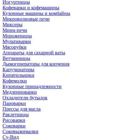
Йогуртницы
Кофеварки и кофемашины
Кухонные машины и комбайны
Микроволновые печи
Миксеры
Мини-печи
Мороженицы
Мультиварки
Мясорубки
Аппараты для сахарной ваты
Ветчинницы
Дымогенераторы для копчения
Капучинаторы
Кипятильники
Кофемолки
Кухонные принадлежности
Медленноварки
Охладители бутылок
Пароварки
Прессы для масла
Раклетницы
Рисоварки
Соковарки
Соковыжималки
Су-Вид