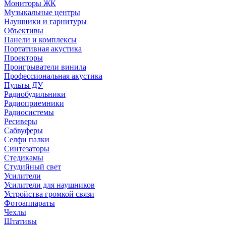
Мониторы ЖК
Музыкальные центры
Наушники и гарнитуры
Объективы
Панели и комплексы
Портативная акустика
Проекторы
Проигрыватели винила
Профессиональная акустика
Пульты ДУ
Радиобудильники
Радиоприемники
Радиосистемы
Ресиверы
Сабвуферы
Селфи палки
Синтезаторы
Стедикамы
Студийный свет
Усилители
Усилители для наушников
Устройства громкой связи
Фотоаппараты
Чехлы
Штативы