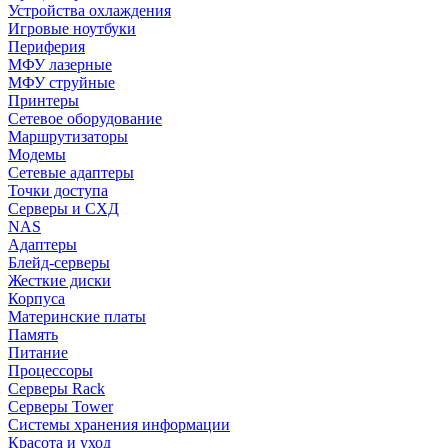
Устройства охлаждения
Игровые ноутбуки
Периферия
МФУ лазерные
МФУ струйные
Принтеры
Сетевое оборудование
Маршрутизаторы
Модемы
Сетевые адаптеры
Точки доступа
Серверы и СХД
NAS
Адаптеры
Блейд-серверы
Жесткие диски
Корпуса
Материнские платы
Память
Питание
Процессоры
Серверы Rack
Серверы Tower
Системы хранения информации
Красота и уход