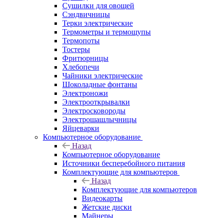
Сушилки для овощей
Сэндвичницы
Терки электрические
Термометры и термощупы
Термопоты
Тостеры
Фритюрницы
Хлебопечи
Чайники электрические
Шоколадные фонтаны
Электроножи
Электрооткрывалки
Электросковороды
Электрошашлычницы
Яйцеварки
Компьютерное оборудование
Назад
Компьютерное оборудование
Источники бесперебойного питания
Комплектующие для компьютеров
Назад
Комплектующие для компьютеров
Видеокарты
Жетские диски
Майнеры