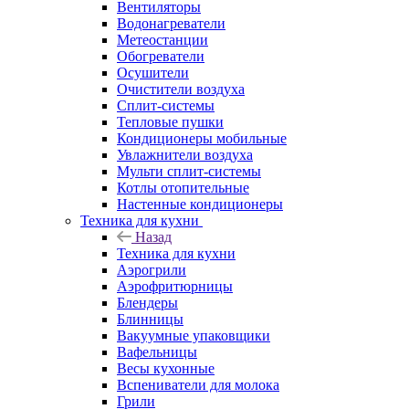
Вентиляторы
Водонагреватели
Метеостанции
Обогреватели
Осушители
Очистители воздуха
Сплит-системы
Тепловые пушки
Кондиционеры мобильные
Увлажнители воздуха
Мульти сплит-системы
Котлы отопительные
Настенные кондиционеры
Техника для кухни
Назад
Техника для кухни
Аэрогрили
Аэрофритюрницы
Блендеры
Блинницы
Вакуумные упаковщики
Вафельницы
Весы кухонные
Вспениватели для молока
Грили