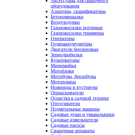
Аксессуары для сварочного
оборудования
Аэраторы, скарификаторы
Бетономешалки
Воздуходувки
Газонокосилки роторные
Газонокосилки триммеры
Генераторы
Гидроаккумуляторы
Двигатели бензиновые
Зернодробилки
Культиваторы
Минимойки
Мотоблоки
Мотобуры, бензобуры
Мотопомпы
Ножницы и кусторезы
Опрыскиватели
Оснастка к садовой технике
Отпугиватели
Подметальные машины
Садовые души и умывальники
Садовые измельчители
Садовые насосы
Сварочные аппараты