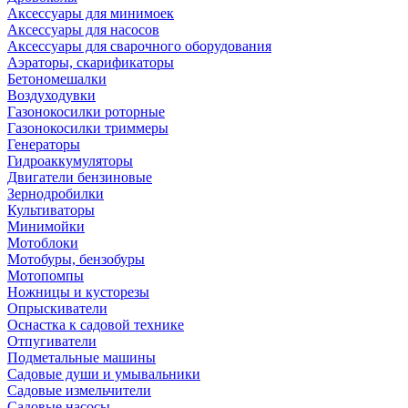
Аксессуары для минимоек
Аксессуары для насосов
Аксессуары для сварочного оборудования
Аэраторы, скарификаторы
Бетономешалки
Воздуходувки
Газонокосилки роторные
Газонокосилки триммеры
Генераторы
Гидроаккумуляторы
Двигатели бензиновые
Зернодробилки
Культиваторы
Минимойки
Мотоблоки
Мотобуры, бензобуры
Мотопомпы
Ножницы и кусторезы
Опрыскиватели
Оснастка к садовой технике
Отпугиватели
Подметальные машины
Садовые души и умывальники
Садовые измельчители
Садовые насосы