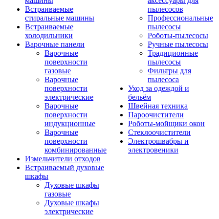
машины
аксессуары для
Встраиваемые
пылесосов
стиральные машины
Профессиональные
Встраиваемые
пылесосы
холодильники
Роботы-пылесосы
Варочные панели
Ручные пылесосы
Варочные
Традиционные
поверхности
пылесосы
газовые
Фильтры для
Варочные
пылесоса
поверхности
Уход за одеждой и
электрические
бельём
Варочные
Швейная техника
поверхности
Пароочистители
индукционные
Роботы-мойщики окон
Варочные
Стеклоочистители
поверхности
Электрошвабры и
комбинированные
электровеники
Измельчители отходов
Встраиваемый духовые
шкафы
Духовые шкафы
газовые
Духовые шкафы
электрические