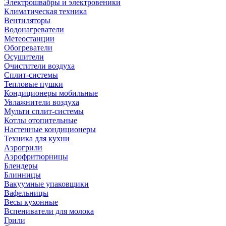
Электрошвабры и электровеники
Климатическая техника
Вентиляторы
Водонагреватели
Метеостанции
Обогреватели
Осушители
Очистители воздуха
Сплит-системы
Тепловые пушки
Кондиционеры мобильные
Увлажнители воздуха
Мульти сплит-системы
Котлы отопительные
Настенные кондиционеры
Техника для кухни
Аэрогрили
Аэрофритюрницы
Блендеры
Блинницы
Вакуумные упаковщики
Вафельницы
Весы кухонные
Вспениватели для молока
Грили