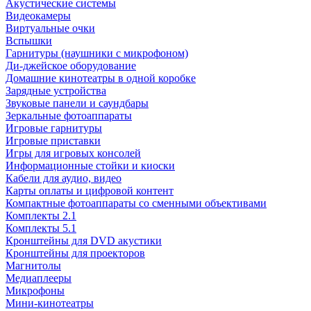
Акустические системы
Видеокамеры
Виртуальные очки
Вспышки
Гарнитуры (наушники с микрофоном)
Ди-джейское оборудование
Домашние кинотеатры в одной коробке
Зарядные устройства
Звуковые панели и саундбары
Зеркальные фотоаппараты
Игровые гарнитуры
Игровые приставки
Игры для игровых консолей
Информационные стойки и киоски
Кабели для аудио, видео
Карты оплаты и цифровой контент
Компактные фотоаппараты со сменными объективами
Комплекты 2.1
Комплекты 5.1
Кронштейны для DVD акустики
Кронштейны для проекторов
Магнитолы
Медиаплееры
Микрофоны
Мини-кинотеатры