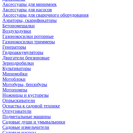
Аксессуары для минимоек
Аксессуары для насосов
Аксессуары для сварочного оборудования
Аэраторы, скарификаторы
Бетономешалки
Воздуходувки
Газонокосилки роторные
Газонокосилки триммеры
Генераторы
Гидроаккумуляторы
Двигатели бензиновые
Зернодробилки
Культиваторы
Минимойки
Мотоблоки
Мотобуры, бензобуры
Мотопомпы
Ножницы и кусторезы
Опрыскиватели
Оснастка к садовой технике
Отпугиватели
Подметальные машины
Садовые души и умывальники
Садовые измельчители
Садовые насосы