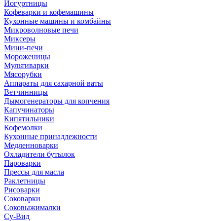
Йогуртницы
Кофеварки и кофемашины
Кухонные машины и комбайны
Микроволновые печи
Миксеры
Мини-печи
Мороженицы
Мультиварки
Мясорубки
Аппараты для сахарной ваты
Ветчинницы
Дымогенераторы для копчения
Капучинаторы
Кипятильники
Кофемолки
Кухонные принадлежности
Медленноварки
Охладители бутылок
Пароварки
Прессы для масла
Раклетницы
Рисоварки
Соковарки
Соковыжималки
Су-Вид