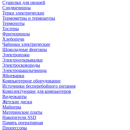
Сушилки для овощей
Сэндвичницы
Терки электрические
Термометры и термощупы
Термопоты
Тостеры
Фритюрницы
Хлебопечи
Чайники электрические
Шоколадные фонтаны
Электроножи
Электрооткрывалки
Электросковороды
Электрошашлычницы
Яйцеварки
Компьютерное оборудование
Источники бесперебойного питания
Комплектующие для компьютеров
Видеокарты
Жетские диски
Майнеры
Материнские платы
Накопители SSD
Память оперативная
Процессоры