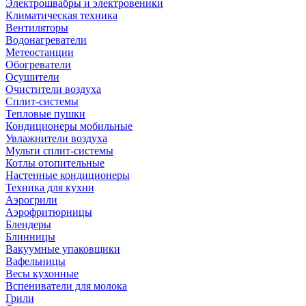
Электрошвабры и электровеники
Климатическая техника
Вентиляторы
Водонагреватели
Метеостанции
Обогреватели
Осушители
Очистители воздуха
Сплит-системы
Тепловые пушки
Кондиционеры мобильные
Увлажнители воздуха
Мульти сплит-системы
Котлы отопительные
Настенные кондиционеры
Техника для кухни
Аэрогрили
Аэрофритюрницы
Блендеры
Блинницы
Вакуумные упаковщики
Вафельницы
Весы кухонные
Вспениватели для молока
Грили