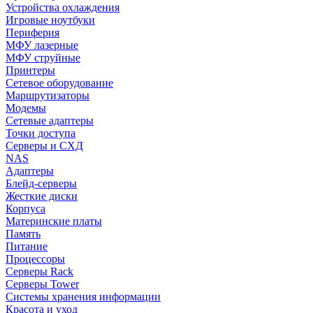
Устройства охлаждения
Игровые ноутбуки
Периферия
МФУ лазерные
МФУ струйные
Принтеры
Сетевое оборудование
Маршрутизаторы
Модемы
Сетевые адаптеры
Точки доступа
Серверы и СХД
NAS
Адаптеры
Блейд-серверы
Жесткие диски
Корпуса
Материнские платы
Память
Питание
Процессоры
Серверы Rack
Серверы Tower
Системы хранения информации
Красота и уход