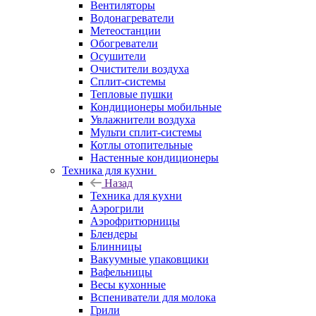
Вентиляторы
Водонагреватели
Метеостанции
Обогреватели
Осушители
Очистители воздуха
Сплит-системы
Тепловые пушки
Кондиционеры мобильные
Увлажнители воздуха
Мульти сплит-системы
Котлы отопительные
Настенные кондиционеры
Техника для кухни
Назад
Техника для кухни
Аэрогрили
Аэрофритюрницы
Блендеры
Блинницы
Вакуумные упаковщики
Вафельницы
Весы кухонные
Вспениватели для молока
Грили