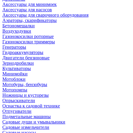
Аксессуары для минимоек
Аксессуары для насосов
Аксессуары для сварочного оборудования
Аэраторы, скарификаторы
Бетономешалки
Воздуходувки
Газонокосилки роторные
Газонокосилки триммеры
Генераторы
Гидроаккумуляторы
Двигатели бензиновые
Зернодробилки
Культиваторы
Минимойки
Мотоблоки
Мотобуры, бензобуры
Мотопомпы
Ножницы и кусторезы
Опрыскиватели
Оснастка к садовой технике
Отпугиватели
Подметальные машины
Садовые души и умывальники
Садовые измельчители
Садовые насосы