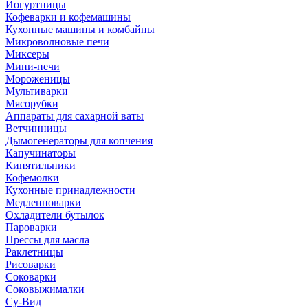
Йогуртницы
Кофеварки и кофемашины
Кухонные машины и комбайны
Микроволновые печи
Миксеры
Мини-печи
Мороженицы
Мультиварки
Мясорубки
Аппараты для сахарной ваты
Ветчинницы
Дымогенераторы для копчения
Капучинаторы
Кипятильники
Кофемолки
Кухонные принадлежности
Медленноварки
Охладители бутылок
Пароварки
Прессы для масла
Раклетницы
Рисоварки
Соковарки
Соковыжималки
Су-Вид