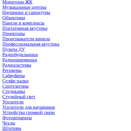
Мониторы ЖК
Музыкальные центры
Наушники и гарнитуры
Объективы
Панели и комплексы
Портативная акустика
Проекторы
Проигрыватели винила
Профессиональная акустика
Пульты ДУ
Радиобудильники
Радиоприемники
Радиосистемы
Ресиверы
Сабвуферы
Селфи палки
Синтезаторы
Стедикамы
Студийный свет
Усилители
Усилители для наушников
Устройства громкой связи
Фотоаппараты
Чехлы
Штативы