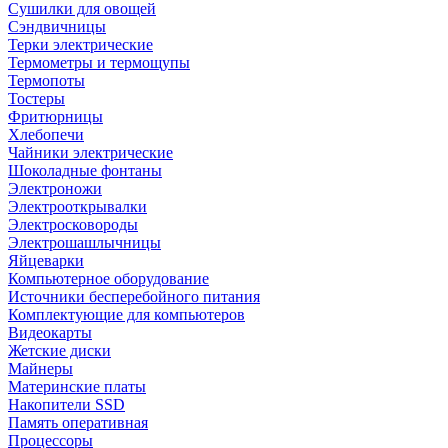
Сушилки для овощей
Сэндвичницы
Терки электрические
Термометры и термощупы
Термопоты
Тостеры
Фритюрницы
Хлебопечи
Чайники электрические
Шоколадные фонтаны
Электроножи
Электрооткрывалки
Электросковороды
Электрошашлычницы
Яйцеварки
Компьютерное оборудование
Источники бесперебойного питания
Комплектующие для компьютеров
Видеокарты
Жетские диски
Майнеры
Материнские платы
Накопители SSD
Память оперативная
Процессоры