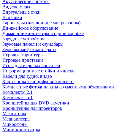
Акустические системы
Видеокамеры
Виртуальные очки
Вспышки
Гарнитуры (наушники с микрофоном)
Ди-джейское оборудование
Домашние кинотеатры в одной коробке
Зарядные устройства
Звуковые панели и саундбары
Зеркальные фотоаппараты
Игровые гарнитуры
Игровые приставки
Игры для игровых консолей
Информационные стойки и киоски
Кабели для аудио, видео
Карты оплаты и цифровой контент
Компактные фотоаппараты со сменными объективами
Комплекты 2.1
Комплекты 5.1
Кронштейны для DVD акустики
Кронштейны для проекторов
Магнитолы
Медиаплееры
Микрофоны
Мини-кинотеатры