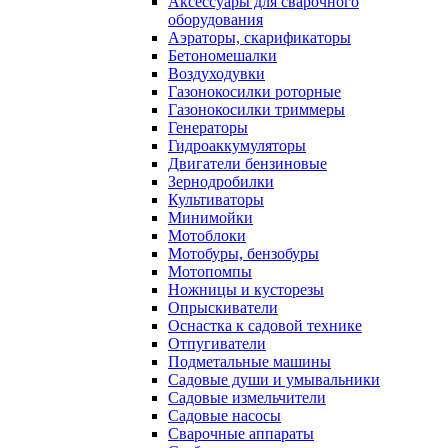
Аксессуары для сварочного
оборудования
Аэраторы, скарификаторы
Бетономешалки
Воздуходувки
Газонокосилки роторные
Газонокосилки триммеры
Генераторы
Гидроаккумуляторы
Двигатели бензиновые
Зернодробилки
Культиваторы
Минимойки
Мотоблоки
Мотобуры, бензобуры
Мотопомпы
Ножницы и кусторезы
Опрыскиватели
Оснастка к садовой технике
Отпугиватели
Подметальные машины
Садовые души и умывальники
Садовые измельчители
Садовые насосы
Сварочные аппараты