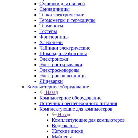
Сушилки для овощей
Сэндвичницы
Терки электрические
Термометры и термощупы
Термопоты
Тостеры
Фритюрницы
Хлебопечи
Чайники электрические
Шоколадные фонтаны
Электроножи
Электрооткрывалки
Электросковороды
Электрошашлычницы
Яйцеварки
Компьютерное оборудование
Назад
Компьютерное оборудование
Источники бесперебойного питания
Комплектующие для компьютеров
Назад
Комплектующие для компьютеров
Видеокарты
Жетские диски
Майнеры