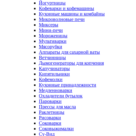
Йогуртницы
Кофеварки и кофемашины
Кухонные машины и комбайны
Микроволновые печи
Миксеры
Мини-печи
Мороженицы
Мультиварки
Мясорубки
Аппараты для сахарной ваты
Ветчинницы
Дымогенераторы для копчения
Капучинаторы
Кипятильники
Кофемолки
Кухонные принадлежности
Медленноварки
Охладители бутылок
Пароварки
Прессы для масла
Раклетницы
Рисоварки
Соковарки
Соковыжималки
Су-Вид