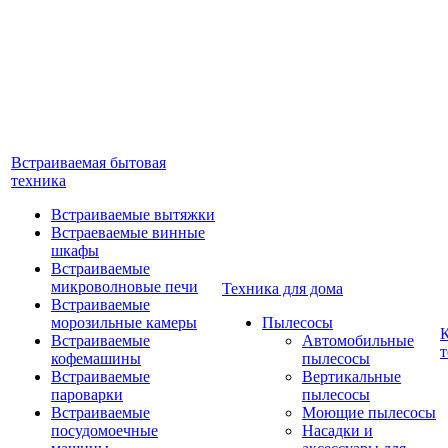
Встраиваемая бытовая
техника
Встраиваемые вытяжки
Встраеваемые винные
шкафы
Встраиваемые
микроволновые печи
Техника для дома
Встраиваемые
морозильные камеры
Пылесосы
Встраиваемые
Автомобильные
т
кофемашины
пылесосы
Встраиваемые
Вертикальные
пароварки
пылесосы
Встраиваемые
Моющие пылесосы
посудомоечные
Насадки и