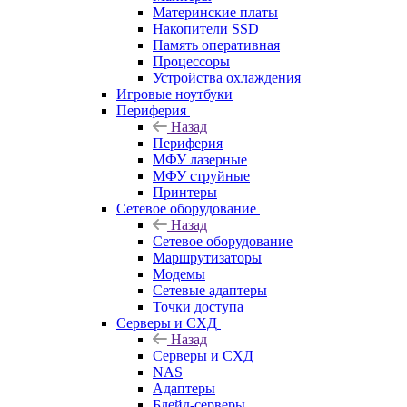
Материнские платы
Накопители SSD
Память оперативная
Процессоры
Устройства охлаждения
Игровые ноутбуки
Периферия
Назад
Периферия
МФУ лазерные
МФУ струйные
Принтеры
Сетевое оборудование
Назад
Сетевое оборудование
Маршрутизаторы
Модемы
Сетевые адаптеры
Точки доступа
Серверы и СХД
Назад
Серверы и СХД
NAS
Адаптеры
Блейд-серверы