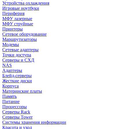
Устройства охлаждения
Игровые ноутбуки
Периферия
МФУ лазерные
МФУ струйные
Принтеры
Сетевое оборудование
Маршрутизаторы
Модемы
Сетевые адаптеры
Точки доступа
Серверы и СХД
NAS
Адаптеры
Блейд-серверы
Жесткие диски
Корпуса
Материнские платы
Память
Питание
Процессоры
Серверы Rack
Серверы Tower
Системы хранения информации
Красота и уход