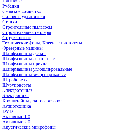
Плиткорезы
Рубанки
Сельское хозяйство
Силовые удлинители
Станки
Строительные пылесосы
Строительные степлеры
Стружкоотсос
Технические фены, Клеевые пистолеты
Фрезерные машины
Шлифмашины дельта
Шлифмашины ленточные
Шлифмашины прочие
Шлифмашины углошлифовальные
Шлифмашины эксцентриковые
Штроборезы
Шуруповерты
Электроточила
Электроника
Кронштейны для телевизоров
Аудиотехника
DVD
Активные 1.0
Активные 2.0
Акустические микрофоны