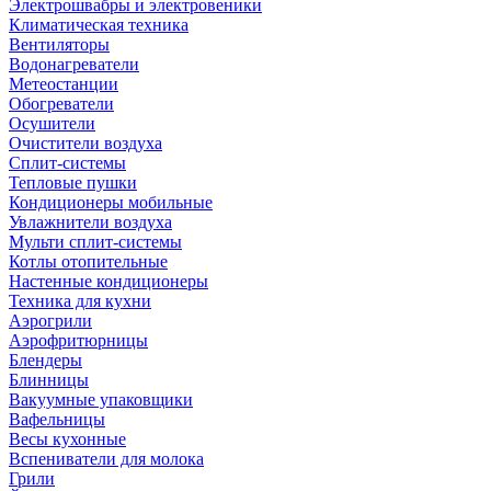
Электрошвабры и электровеники
Климатическая техника
Вентиляторы
Водонагреватели
Метеостанции
Обогреватели
Осушители
Очистители воздуха
Сплит-системы
Тепловые пушки
Кондиционеры мобильные
Увлажнители воздуха
Мульти сплит-системы
Котлы отопительные
Настенные кондиционеры
Техника для кухни
Аэрогрили
Аэрофритюрницы
Блендеры
Блинницы
Вакуумные упаковщики
Вафельницы
Весы кухонные
Вспениватели для молока
Грили