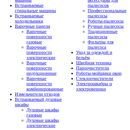
машины
аксессуары для
Встраиваемые
пылесосов
стиральные машины
Профессиональные
Встраиваемые
пылесосы
холодильники
Роботы-пылесосы
Варочные панели
Ручные пылесосы
Варочные
Традиционные
поверхности
пылесосы
газовые
Фильтры для
Варочные
пылесоса
поверхности
Уход за одеждой и
электрические
бельём
Варочные
Швейная техника
поверхности
Пароочистители
индукционные
Роботы-мойщики окон
Варочные
Стеклоочистители
поверхности
Электрошвабры и
комбинированные
электровеники
Измельчители отходов
Встраиваемый духовые
шкафы
Духовые шкафы
газовые
Духовые шкафы
электрические