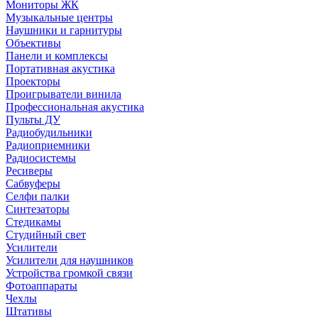
Мониторы ЖК
Музыкальные центры
Наушники и гарнитуры
Объективы
Панели и комплексы
Портативная акустика
Проекторы
Проигрыватели винила
Профессиональная акустика
Пульты ДУ
Радиобудильники
Радиоприемники
Радиосистемы
Ресиверы
Сабвуферы
Селфи палки
Синтезаторы
Стедикамы
Студийный свет
Усилители
Усилители для наушников
Устройства громкой связи
Фотоаппараты
Чехлы
Штативы