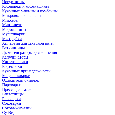
Йогуртницы
Кофеварки и кофемашины
Кухонные машины и комбайны
Микроволновые печи
Миксеры
Мини-печи
Мороженицы
Мультиварки
Мясорубки
Аппараты для сахарной ваты
Ветчинницы
Дымогенераторы для копчения
Капучинаторы
Кипятильники
Кофемолки
Кухонные принадлежности
Медленноварки
Охладители бутылок
Пароварки
Прессы для масла
Раклетницы
Рисоварки
Соковарки
Соковыжималки
Су-Вид