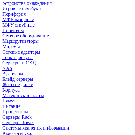
Устройства охлаждения
Игровые ноутбуки
Периферия
МФУ лазерные
МФУ струйные
Принтеры
Сетевое оборудование
Маршрутизаторы
Модемы
Сетевые адаптеры
Точки доступа
Серверы и СХД
NAS
Адаптеры
Блейд-серверы
Жесткие диски
Корпуса
Материнские платы
Память
Питание
Процессоры
Серверы Rack
Серверы Tower
Системы хранения информации
Красота и уход