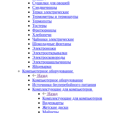
Сушилки для овощей
Сэндвичницы
Терки электрические
Термометры и термощупы
Термопоты
Тостеры
Фритюрницы
Хлебопечи
Чайники электрические
Шоколадные фонтаны
Электроножи
Электрооткрывалки
Электросковороды
Электрошашлычницы
Яйцеварки
Компьютерное оборудование
Назад
Компьютерное оборудование
Источники бесперебойного питания
Комплектующие для компьютеров
Назад
Комплектующие для компьютеров
Видеокарты
Жетские диски
Майнеры