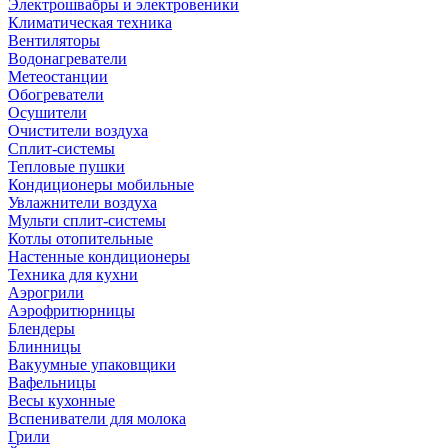
Электрошвабры и электровеники
Климатическая техника
Вентиляторы
Водонагреватели
Метеостанции
Обогреватели
Осушители
Очистители воздуха
Сплит-системы
Тепловые пушки
Кондиционеры мобильные
Увлажнители воздуха
Мульти сплит-системы
Котлы отопительные
Настенные кондиционеры
Техника для кухни
Аэрогрили
Аэрофритюрницы
Блендеры
Блинницы
Вакуумные упаковщики
Вафельницы
Весы кухонные
Вспениватели для молока
Грили