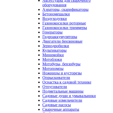
Аксессуары для сварочного
оборудования
Аэраторы, скарификаторы
Бетономешалки
Воздуходувки
Газонокосилки роторные
Газонокосилки триммеры
Генераторы
Гидроаккумуляторы
Двигатели бензиновые
Зернодробилки
Культиваторы
Минимойки
Мотоблоки
Мотобуры, бензобуры
Мотопомпы
Ножницы и кусторезы
Опрыскиватели
Оснастка к садовой технике
Отпугиватели
Подметальные машины
Садовые души и умывальники
Садовые измельчители
Садовые насосы
Сварочные аппараты