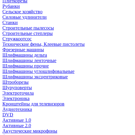
Плиткорезы
Рубанки
Сельское хозяйство
Силовые удлинители
Станки
Строительные пылесосы
Строительные степлеры
Стружкоотсос
Технические фены, Клеевые пистолеты
Фрезерные машины
Шлифмашины дельта
Шлифмашины ленточные
Шлифмашины прочие
Шлифмашины углошлифовальные
Шлифмашины эксцентриковые
Штроборезы
Шуруповерты
Электроточила
Электроника
Кронштейны для телевизоров
Аудиотехника
DVD
Активные 1.0
Активные 2.0
Акустические микрофоны