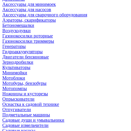
Аксессуары для минимоек
Аксессуары для насосов
Аксессуары для сварочного оборудования
Аэраторы, скарификаторы
Бетономешалки
Воздуходувки
Газонокосилки роторные
Газонокосилки триммеры
Генераторы
Гидроаккумуляторы
Двигатели бензиновые
Зернодробилки
Культиваторы
Минимойки
Мотоблоки
Мотобуры, бензобуры
Мотопомпы
Ножницы и кусторезы
Опрыскиватели
Оснастка к садовой технике
Отпугиватели
Подметальные машины
Садовые души и умывальники
Садовые измельчители
Садовые насосы