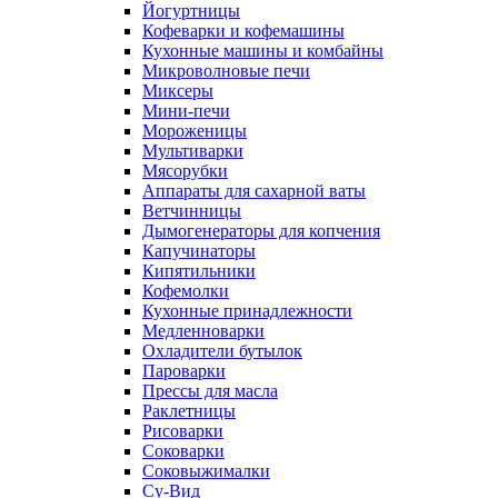
Йогуртницы
Кофеварки и кофемашины
Кухонные машины и комбайны
Микроволновые печи
Миксеры
Мини-печи
Мороженицы
Мультиварки
Мясорубки
Аппараты для сахарной ваты
Ветчинницы
Дымогенераторы для копчения
Капучинаторы
Кипятильники
Кофемолки
Кухонные принадлежности
Медленноварки
Охладители бутылок
Пароварки
Прессы для масла
Раклетницы
Рисоварки
Соковарки
Соковыжималки
Су-Вид