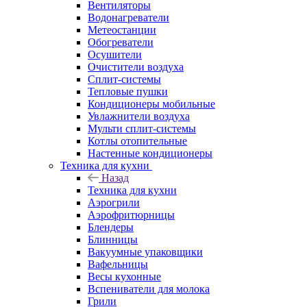
Вентиляторы
Водонагреватели
Метеостанции
Обогреватели
Осушители
Очистители воздуха
Сплит-системы
Тепловые пушки
Кондиционеры мобильные
Увлажнители воздуха
Мульти сплит-системы
Котлы отопительные
Настенные кондиционеры
Техника для кухни
Назад
Техника для кухни
Аэрогрили
Аэрофритюрницы
Блендеры
Блинницы
Вакуумные упаковщики
Вафельницы
Весы кухонные
Вспениватели для молока
Грили