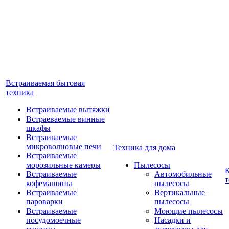
Встраиваемая бытовая
техника
Встраиваемые вытяжки
Встраеваемые винные
шкафы
Встраиваемые
микроволновые печи
Техника для дома
Встраиваемые
морозильные камеры
Пылесосы
Встраиваемые
Автомобильные
т
кофемашины
пылесосы
Встраиваемые
Вертикальные
пароварки
пылесосы
Встраиваемые
Моющие пылесосы
посудомоечные
Насадки и