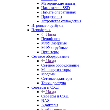
Материнские платы
Накопители SSD
Память оперативная
Процессоры
Устройства охлаждения
Игровые ноутбуки
Периферия
Назад
Периферия
МФУ лазерные
МФУ струйные
Принтеры
Сетевое оборудование
Назад
Сетевое оборудование
Маршрутизаторы
Модемы
Сетевые адаптеры
Точки доступа
Серверы и СХД
Назад
Серверы и СХД
NAS
Адаптеры
Блейд-серверы