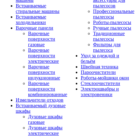
машины
аксессуары для
Встраиваемые
пылесосов
стиральные машины
Профессиональные
Встраиваемые
пылесосы
холодильники
Роботы-пылесосы
Варочные панели
Ручные пылесосы
Варочные
Традиционные
поверхности
пылесосы
газовые
Фильтры для
Варочные
пылесоса
поверхности
Уход за одеждой и
электрические
бельём
Варочные
Швейная техника
поверхности
Пароочистители
индукционные
Роботы-мойщики окон
Варочные
Стеклоочистители
поверхности
Электрошвабры и
комбинированные
электровеники
Измельчители отходов
Встраиваемый духовые
шкафы
Духовые шкафы
газовые
Духовые шкафы
электрические