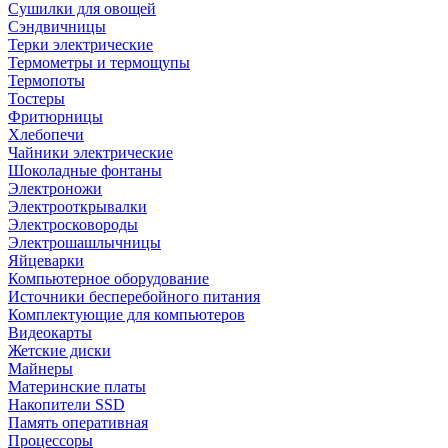
Сушилки для овощей
Сэндвичницы
Терки электрические
Термометры и термощупы
Термопоты
Тостеры
Фритюрницы
Хлебопечи
Чайники электрические
Шоколадные фонтаны
Электроножи
Электрооткрывалки
Электросковороды
Электрошашлычницы
Яйцеварки
Компьютерное оборудование
Источники бесперебойного питания
Комплектующие для компьютеров
Видеокарты
Жетские диски
Майнеры
Материнские платы
Накопители SSD
Память оперативная
Процессоры