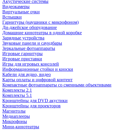
Акустические системы
Видеокамеры
Виртуальные очки
Вспышки
Гарнитуры (наушники с микрофоном)
Ди-джейское оборудование
Домашние кинотеатры в одной коробке
Зарядные устройства
Звуковые панели и саундбары
Зеркальные фотоаппараты
Игровые гарнитуры
Игровые приставки
Игры для игровых консолей
Информационные стойки и киоски
Кабели для аудио, видео
Карты оплаты и цифровой контент
Компактные фотоаппараты со сменными объективами
Комплекты 2.1
Комплекты 5.1
Кронштейны для DVD акустики
Кронштейны для проекторов
Магнитолы
Медиаплееры
Микрофоны
Мини-кинотеатры