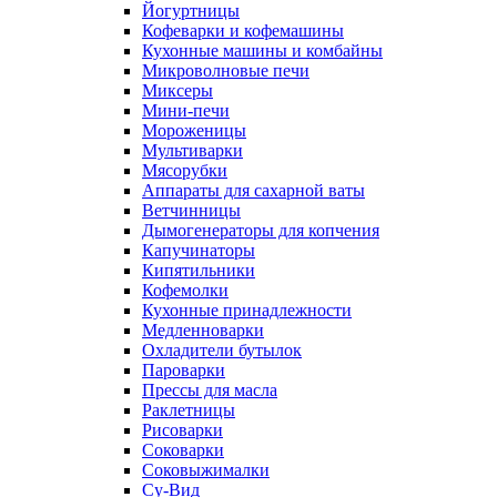
Йогуртницы
Кофеварки и кофемашины
Кухонные машины и комбайны
Микроволновые печи
Миксеры
Мини-печи
Мороженицы
Мультиварки
Мясорубки
Аппараты для сахарной ваты
Ветчинницы
Дымогенераторы для копчения
Капучинаторы
Кипятильники
Кофемолки
Кухонные принадлежности
Медленноварки
Охладители бутылок
Пароварки
Прессы для масла
Раклетницы
Рисоварки
Соковарки
Соковыжималки
Су-Вид