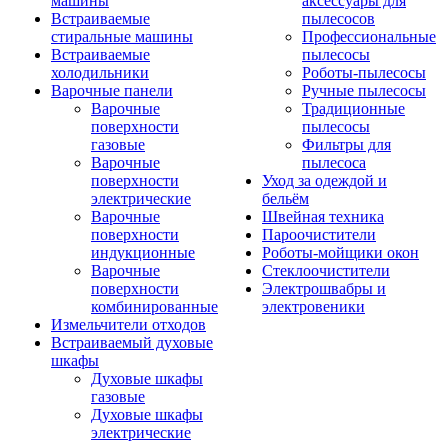
машины
аксессуары для
Встраиваемые
пылесосов
стиральные машины
Профессиональные
Встраиваемые
пылесосы
холодильники
Роботы-пылесосы
Варочные панели
Ручные пылесосы
Варочные
Традиционные
поверхности
пылесосы
газовые
Фильтры для
Варочные
пылесоса
поверхности
Уход за одеждой и
электрические
бельём
Варочные
Швейная техника
поверхности
Пароочистители
индукционные
Роботы-мойщики окон
Варочные
Стеклоочистители
поверхности
Электрошвабры и
комбинированные
электровеники
Измельчители отходов
Встраиваемый духовые
шкафы
Духовые шкафы
газовые
Духовые шкафы
электрические