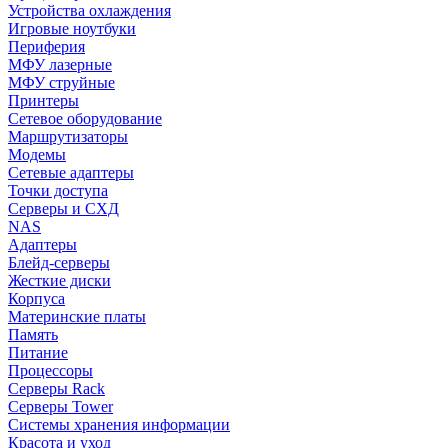
Устройства охлаждения
Игровые ноутбуки
Периферия
МФУ лазерные
МФУ струйные
Принтеры
Сетевое оборудование
Маршрутизаторы
Модемы
Сетевые адаптеры
Точки доступа
Серверы и СХД
NAS
Адаптеры
Блейд-серверы
Жесткие диски
Корпуса
Материнские платы
Память
Питание
Процессоры
Серверы Rack
Серверы Tower
Системы хранения информации
Красота и уход