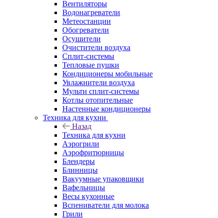
Вентиляторы
Водонагреватели
Метеостанции
Обогреватели
Осушители
Очистители воздуха
Сплит-системы
Тепловые пушки
Кондиционеры мобильные
Увлажнители воздуха
Мульти сплит-системы
Котлы отопительные
Настенные кондиционеры
Техника для кухни
Назад
Техника для кухни
Аэрогрили
Аэрофритюрницы
Блендеры
Блинницы
Вакуумные упаковщики
Вафельницы
Весы кухонные
Вспениватели для молока
Грили