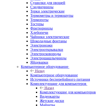
Сушилки для овощей
Сэндвичницы
Терки электрические
Термометры и термощупы
Термопоты
Тостеры
Фритюрницы
Хлебопечи
Чайники электрические
Шоколадные фонтаны
Электроножи
Электрооткрывалки
Электросковороды
Электрошашлычницы
Яйцеварки
Компьютерное оборудование
Назад
Компьютерное оборудование
Источники бесперебойного питания
Комплектующие для компьютеров
Назад
Комплектующие для компьютеров
Видеокарты
Жетские диски
Майнеры