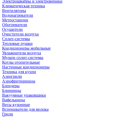
Электрошвабры и электровеники
Климатическая техника
Вентиляторы
Водонагреватели
Метеостанции
Обогреватели
Осушители
Очистители воздуха
Сплит-системы
Тепловые пушки
Кондиционеры мобильные
Увлажнители воздуха
Мульти сплит-системы
Котлы отопительные
Настенные кондиционеры
Техника для кухни
Аэрогрили
Аэрофритюрницы
Блендеры
Блинницы
Вакуумные упаковщики
Вафельницы
Весы кухонные
Вспениватели для молока
Грили