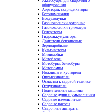
Аксессуары для сварочного
оборудования
Аэраторы, скарификаторы
Бетономешалки
Воздуходувки
Газонокосилки роторные
Газонокосилки триммеры
Генераторы
Гидроаккумуляторы
Двигатели бензиновые
Зернодробилки
Культиваторы
Минимойки
Мотоблоки
Мотобуры, бензобуры
Мотопомпы
Ножницы и кусторезы
Опрыскиватели
Оснастка к садовой технике
Отпугиватели
Подметальные машины
Садовые души и умывальники
Садовые измельчители
Садовые насосы
Сварочные аппараты