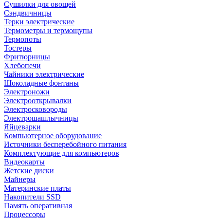
Сушилки для овощей
Сэндвичницы
Терки электрические
Термометры и термощупы
Термопоты
Тостеры
Фритюрницы
Хлебопечи
Чайники электрические
Шоколадные фонтаны
Электроножи
Электрооткрывалки
Электросковороды
Электрошашлычницы
Яйцеварки
Компьютерное оборудование
Источники бесперебойного питания
Комплектующие для компьютеров
Видеокарты
Жетские диски
Майнеры
Материнские платы
Накопители SSD
Память оперативная
Процессоры