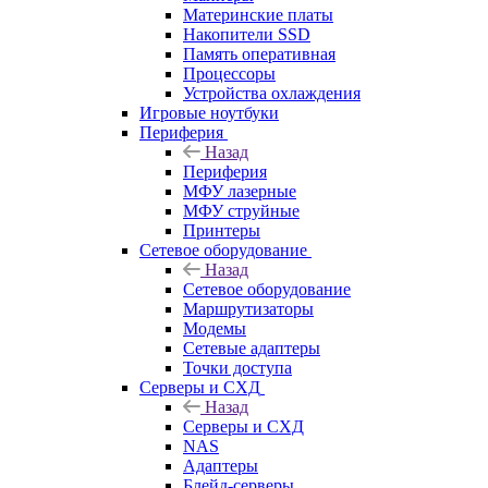
Материнские платы
Накопители SSD
Память оперативная
Процессоры
Устройства охлаждения
Игровые ноутбуки
Периферия
Назад
Периферия
МФУ лазерные
МФУ струйные
Принтеры
Сетевое оборудование
Назад
Сетевое оборудование
Маршрутизаторы
Модемы
Сетевые адаптеры
Точки доступа
Серверы и СХД
Назад
Серверы и СХД
NAS
Адаптеры
Блейд-серверы