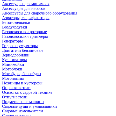
Аксессуары для минимоек
Аксессуары для насосов
Аксессуары для сварочного оборудования
Аэраторы, скарификаторы
Бетономешалки
Воздуходувки
Газонокосилки роторные
Газонокосилки триммеры
Генераторы
Гидроаккумуляторы
Двигатели бензиновые
Зернодробилки
Культиваторы
Минимойки
Мотоблоки
Мотобуры, бензобуры
Мотопомпы
Ножницы и кусторезы
Опрыскиватели
Оснастка к садовой технике
Отпугиватели
Подметальные машины
Садовые души и умывальники
Садовые измельчители
Садовые насосы