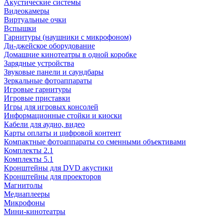
Акустические системы
Видеокамеры
Виртуальные очки
Вспышки
Гарнитуры (наушники с микрофоном)
Ди-джейское оборудование
Домашние кинотеатры в одной коробке
Зарядные устройства
Звуковые панели и саундбары
Зеркальные фотоаппараты
Игровые гарнитуры
Игровые приставки
Игры для игровых консолей
Информационные стойки и киоски
Кабели для аудио, видео
Карты оплаты и цифровой контент
Компактные фотоаппараты со сменными объективами
Комплекты 2.1
Комплекты 5.1
Кронштейны для DVD акустики
Кронштейны для проекторов
Магнитолы
Медиаплееры
Микрофоны
Мини-кинотеатры