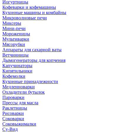
Йогуртницы
Кофеварки и кофемашины
Кухонные машины и комбайны
Микроволновые печи
Миксеры
Мини-печи
Мороженицы
Мультиварки
Мясорубки
Аппараты для сахарной ваты
Ветчинницы
Дымогенераторы для копчения
Капучинаторы
Кипятильники
Кофемолки
Кухонные принадлежности
Медленноварки
Охладители бутылок
Пароварки
Прессы для масла
Раклетницы
Рисоварки
Соковарки
Соковыжималки
Су-Вид