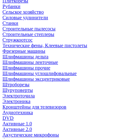
Плиткорезы
Рубанки
Сельское хозяйство
Силовые удлинители
Станки
Строительные пылесосы
Строительные степлеры
Стружкоотсос
Технические фены, Клеевые пистолеты
Фрезерные машины
Шлифмашины дельта
Шлифмашины ленточные
Шлифмашины прочие
Шлифмашины углошлифовальные
Шлифмашины эксцентриковые
Штроборезы
Шуруповерты
Электроточила
Электроника
Кронштейны для телевизоров
Аудиотехника
DVD
Активные 1.0
Активные 2.0
Акустические микрофоны