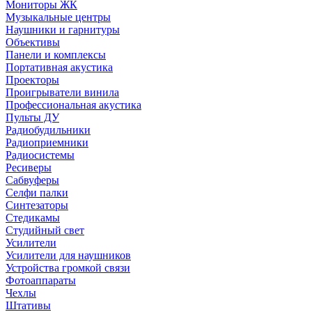
Мониторы ЖК
Музыкальные центры
Наушники и гарнитуры
Объективы
Панели и комплексы
Портативная акустика
Проекторы
Проигрыватели винила
Профессиональная акустика
Пульты ДУ
Радиобудильники
Радиоприемники
Радиосистемы
Ресиверы
Сабвуферы
Селфи палки
Синтезаторы
Стедикамы
Студийный свет
Усилители
Усилители для наушников
Устройства громкой связи
Фотоаппараты
Чехлы
Штативы