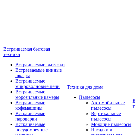
Встраиваемая бытовая
техника
Встраиваемые вытяжки
Встраеваемые винные
шкафы
Встраиваемые
микроволновые печи
Техника для дома
Встраиваемые
морозильные камеры
Пылесосы
Встраиваемые
Автомобильные
т
кофемашины
пылесосы
Встраиваемые
Вертикальные
пароварки
пылесосы
Встраиваемые
Моющие пылесосы
посудомоечные
Насадки и