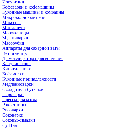
Йогуртницы
Кофеварки и кофемашины
Кухонные машины и комбайны
Микроволновые печи
Миксеры
Мини-печи
Мороженицы
Мультиварки
Мясорубки
Аппараты для сахарной ваты
Ветчинницы
Дымогенераторы для копчения
Капучинаторы
Кипятильники
Кофемолки
Кухонные принадлежности
Медленноварки
Охладители бутылок
Пароварки
Прессы для масла
Раклетницы
Рисоварки
Соковарки
Соковыжималки
Су-Вид