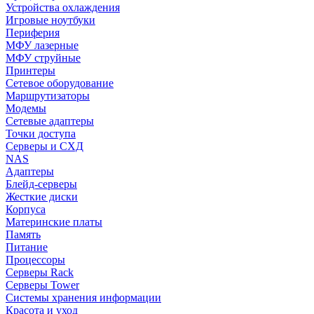
Устройства охлаждения
Игровые ноутбуки
Периферия
МФУ лазерные
МФУ струйные
Принтеры
Сетевое оборудование
Маршрутизаторы
Модемы
Сетевые адаптеры
Точки доступа
Серверы и СХД
NAS
Адаптеры
Блейд-серверы
Жесткие диски
Корпуса
Материнские платы
Память
Питание
Процессоры
Серверы Rack
Серверы Tower
Системы хранения информации
Красота и уход