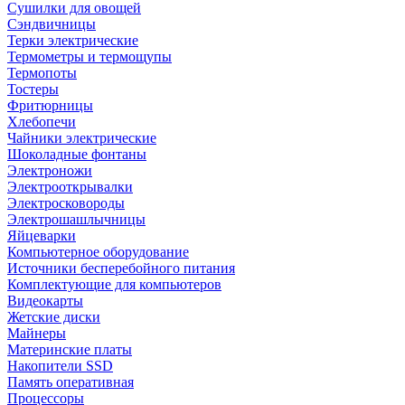
Сушилки для овощей
Сэндвичницы
Терки электрические
Термометры и термощупы
Термопоты
Тостеры
Фритюрницы
Хлебопечи
Чайники электрические
Шоколадные фонтаны
Электроножи
Электрооткрывалки
Электросковороды
Электрошашлычницы
Яйцеварки
Компьютерное оборудование
Источники бесперебойного питания
Комплектующие для компьютеров
Видеокарты
Жетские диски
Майнеры
Материнские платы
Накопители SSD
Память оперативная
Процессоры