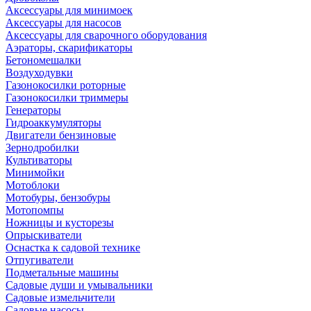
Аксессуары для минимоек
Аксессуары для насосов
Аксессуары для сварочного оборудования
Аэраторы, скарификаторы
Бетономешалки
Воздуходувки
Газонокосилки роторные
Газонокосилки триммеры
Генераторы
Гидроаккумуляторы
Двигатели бензиновые
Зернодробилки
Культиваторы
Минимойки
Мотоблоки
Мотобуры, бензобуры
Мотопомпы
Ножницы и кусторезы
Опрыскиватели
Оснастка к садовой технике
Отпугиватели
Подметальные машины
Садовые души и умывальники
Садовые измельчители
Садовые насосы