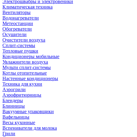
Электрошвабры и электровеники
Климатическая техника
Вентиляторы
Водонагреватели
Метеостанции
Обогреватели
Осушители
Очистители воздуха
Сплит-системы
Тепловые пушки
Кондиционеры мобильные
Увлажнители воздуха
Мульти сплит-системы
Котлы отопительные
Настенные кондиционеры
Техника для кухни
Аэрогрили
Аэрофритюрницы
Блендеры
Блинницы
Вакуумные упаковщики
Вафельницы
Весы кухонные
Вспениватели для молока
Грили