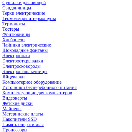
Сушилки для овощей
Сэндвичницы
Терки электрические
Термометры и термощупы
Термопоты
Тостеры
Фритюрницы
Хлебопечи
Чайники электрические
Шоколадные фонтаны
Электроножи
Электрооткрывалки
Электросковороды
Электрошашлычницы
Яйцеварки
Компьютерное оборудование
Источники бесперебойного питания
Комплектующие для компьютеров
Видеокарты
Жетские диски
Майнеры
Материнские платы
Накопители SSD
Память оперативная
Процессоры