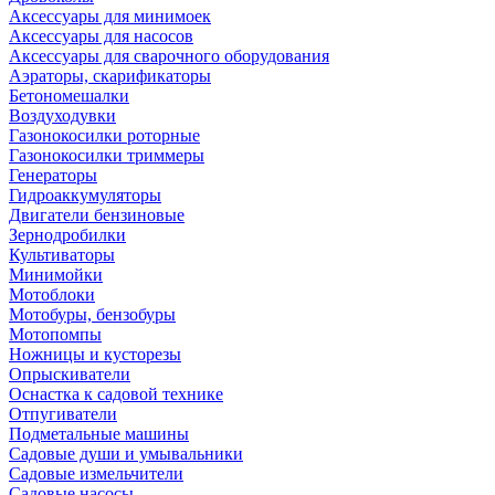
Аксессуары для минимоек
Аксессуары для насосов
Аксессуары для сварочного оборудования
Аэраторы, скарификаторы
Бетономешалки
Воздуходувки
Газонокосилки роторные
Газонокосилки триммеры
Генераторы
Гидроаккумуляторы
Двигатели бензиновые
Зернодробилки
Культиваторы
Минимойки
Мотоблоки
Мотобуры, бензобуры
Мотопомпы
Ножницы и кусторезы
Опрыскиватели
Оснастка к садовой технике
Отпугиватели
Подметальные машины
Садовые души и умывальники
Садовые измельчители
Садовые насосы