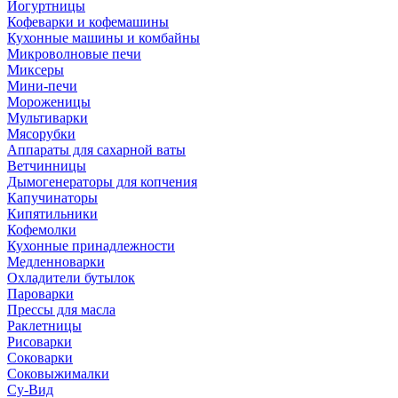
Йогуртницы
Кофеварки и кофемашины
Кухонные машины и комбайны
Микроволновые печи
Миксеры
Мини-печи
Мороженицы
Мультиварки
Мясорубки
Аппараты для сахарной ваты
Ветчинницы
Дымогенераторы для копчения
Капучинаторы
Кипятильники
Кофемолки
Кухонные принадлежности
Медленноварки
Охладители бутылок
Пароварки
Прессы для масла
Раклетницы
Рисоварки
Соковарки
Соковыжималки
Су-Вид