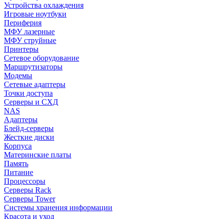
Устройства охлаждения
Игровые ноутбуки
Периферия
МФУ лазерные
МФУ струйные
Принтеры
Сетевое оборудование
Маршрутизаторы
Модемы
Сетевые адаптеры
Точки доступа
Серверы и СХД
NAS
Адаптеры
Блейд-серверы
Жесткие диски
Корпуса
Материнские платы
Память
Питание
Процессоры
Серверы Rack
Серверы Tower
Системы хранения информации
Красота и уход