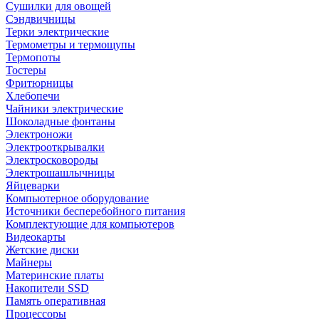
Сушилки для овощей
Сэндвичницы
Терки электрические
Термометры и термощупы
Термопоты
Тостеры
Фритюрницы
Хлебопечи
Чайники электрические
Шоколадные фонтаны
Электроножи
Электрооткрывалки
Электросковороды
Электрошашлычницы
Яйцеварки
Компьютерное оборудование
Источники бесперебойного питания
Комплектующие для компьютеров
Видеокарты
Жетские диски
Майнеры
Материнские платы
Накопители SSD
Память оперативная
Процессоры