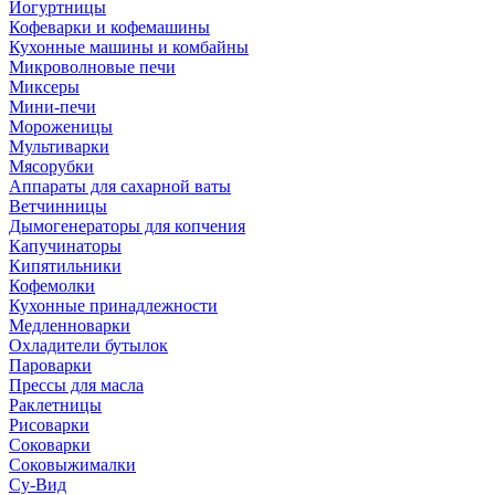
Йогуртницы
Кофеварки и кофемашины
Кухонные машины и комбайны
Микроволновые печи
Миксеры
Мини-печи
Мороженицы
Мультиварки
Мясорубки
Аппараты для сахарной ваты
Ветчинницы
Дымогенераторы для копчения
Капучинаторы
Кипятильники
Кофемолки
Кухонные принадлежности
Медленноварки
Охладители бутылок
Пароварки
Прессы для масла
Раклетницы
Рисоварки
Соковарки
Соковыжималки
Су-Вид