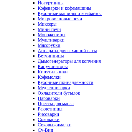
Йогуртницы
Кофеварки и кофемашины
Кухонные машины и комбайны
Микроволновые печи
Миксеры
Мини-печи
Мороженицы
Мультиварки
Мясорубки
Аппараты для сахарной ваты
Ветчинницы
Дымогенераторы для копчения
Капучинаторы
Кипятильники
Кофемолки
Кухонные принадлежности
Медленноварки
Охладители бутылок
Пароварки
Прессы для масла
Раклетницы
Рисоварки
Соковарки
Соковыжималки
Су-Вид