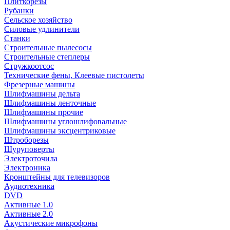
Плиткорезы
Рубанки
Сельское хозяйство
Силовые удлинители
Станки
Строительные пылесосы
Строительные степлеры
Стружкоотсос
Технические фены, Клеевые пистолеты
Фрезерные машины
Шлифмашины дельта
Шлифмашины ленточные
Шлифмашины прочие
Шлифмашины углошлифовальные
Шлифмашины эксцентриковые
Штроборезы
Шуруповерты
Электроточила
Электроника
Кронштейны для телевизоров
Аудиотехника
DVD
Активные 1.0
Активные 2.0
Акустические микрофоны