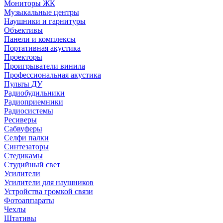
Мониторы ЖК
Музыкальные центры
Наушники и гарнитуры
Объективы
Панели и комплексы
Портативная акустика
Проекторы
Проигрыватели винила
Профессиональная акустика
Пульты ДУ
Радиобудильники
Радиоприемники
Радиосистемы
Ресиверы
Сабвуферы
Селфи палки
Синтезаторы
Стедикамы
Студийный свет
Усилители
Усилители для наушников
Устройства громкой связи
Фотоаппараты
Чехлы
Штативы