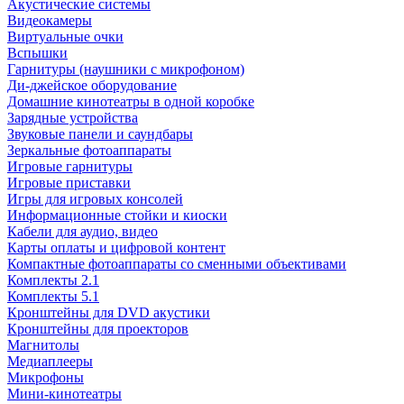
Акустические системы
Видеокамеры
Виртуальные очки
Вспышки
Гарнитуры (наушники с микрофоном)
Ди-джейское оборудование
Домашние кинотеатры в одной коробке
Зарядные устройства
Звуковые панели и саундбары
Зеркальные фотоаппараты
Игровые гарнитуры
Игровые приставки
Игры для игровых консолей
Информационные стойки и киоски
Кабели для аудио, видео
Карты оплаты и цифровой контент
Компактные фотоаппараты со сменными объективами
Комплекты 2.1
Комплекты 5.1
Кронштейны для DVD акустики
Кронштейны для проекторов
Магнитолы
Медиаплееры
Микрофоны
Мини-кинотеатры