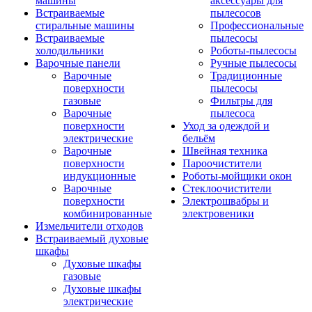
машины
аксессуары для
Встраиваемые
пылесосов
стиральные машины
Профессиональные
Встраиваемые
пылесосы
холодильники
Роботы-пылесосы
Варочные панели
Ручные пылесосы
Варочные
Традиционные
поверхности
пылесосы
газовые
Фильтры для
Варочные
пылесоса
поверхности
Уход за одеждой и
электрические
бельём
Варочные
Швейная техника
поверхности
Пароочистители
индукционные
Роботы-мойщики окон
Варочные
Стеклоочистители
поверхности
Электрошвабры и
комбинированные
электровеники
Измельчители отходов
Встраиваемый духовые
шкафы
Духовые шкафы
газовые
Духовые шкафы
электрические