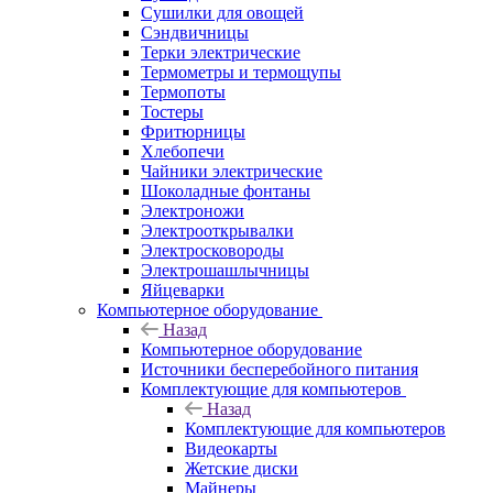
Сушилки для овощей
Сэндвичницы
Терки электрические
Термометры и термощупы
Термопоты
Тостеры
Фритюрницы
Хлебопечи
Чайники электрические
Шоколадные фонтаны
Электроножи
Электрооткрывалки
Электросковороды
Электрошашлычницы
Яйцеварки
Компьютерное оборудование
Назад
Компьютерное оборудование
Источники бесперебойного питания
Комплектующие для компьютеров
Назад
Комплектующие для компьютеров
Видеокарты
Жетские диски
Майнеры