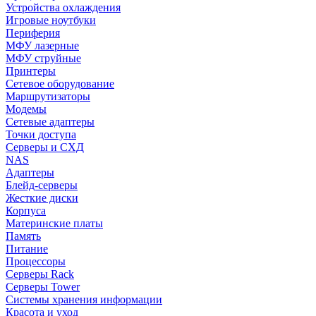
Устройства охлаждения
Игровые ноутбуки
Периферия
МФУ лазерные
МФУ струйные
Принтеры
Сетевое оборудование
Маршрутизаторы
Модемы
Сетевые адаптеры
Точки доступа
Серверы и СХД
NAS
Адаптеры
Блейд-серверы
Жесткие диски
Корпуса
Материнские платы
Память
Питание
Процессоры
Серверы Rack
Серверы Tower
Системы хранения информации
Красота и уход