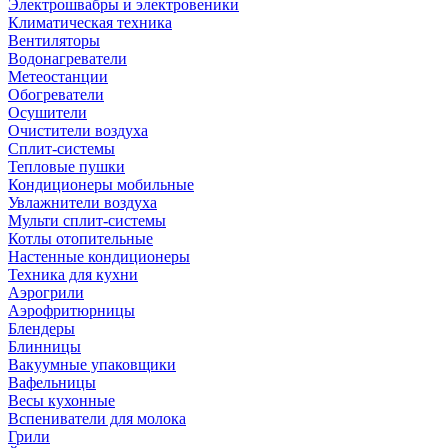
Электрошвабры и электровеники
Климатическая техника
Вентиляторы
Водонагреватели
Метеостанции
Обогреватели
Осушители
Очистители воздуха
Сплит-системы
Тепловые пушки
Кондиционеры мобильные
Увлажнители воздуха
Мульти сплит-системы
Котлы отопительные
Настенные кондиционеры
Техника для кухни
Аэрогрили
Аэрофритюрницы
Блендеры
Блинницы
Вакуумные упаковщики
Вафельницы
Весы кухонные
Вспениватели для молока
Грили