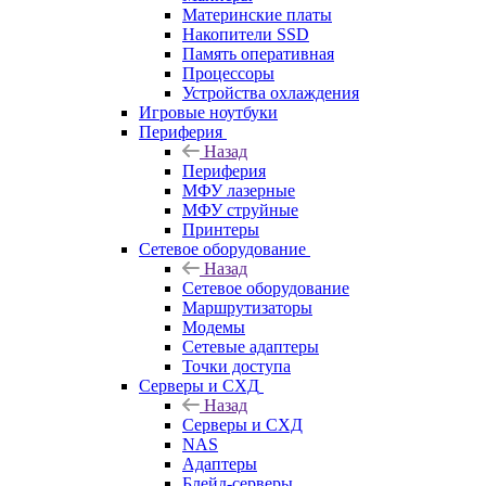
Материнские платы
Накопители SSD
Память оперативная
Процессоры
Устройства охлаждения
Игровые ноутбуки
Периферия
Назад
Периферия
МФУ лазерные
МФУ струйные
Принтеры
Сетевое оборудование
Назад
Сетевое оборудование
Маршрутизаторы
Модемы
Сетевые адаптеры
Точки доступа
Серверы и СХД
Назад
Серверы и СХД
NAS
Адаптеры
Блейд-серверы