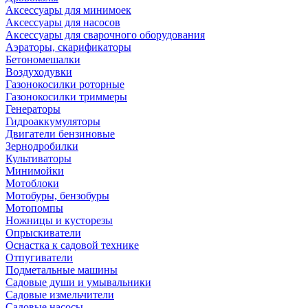
Аксессуары для минимоек
Аксессуары для насосов
Аксессуары для сварочного оборудования
Аэраторы, скарификаторы
Бетономешалки
Воздуходувки
Газонокосилки роторные
Газонокосилки триммеры
Генераторы
Гидроаккумуляторы
Двигатели бензиновые
Зернодробилки
Культиваторы
Минимойки
Мотоблоки
Мотобуры, бензобуры
Мотопомпы
Ножницы и кусторезы
Опрыскиватели
Оснастка к садовой технике
Отпугиватели
Подметальные машины
Садовые души и умывальники
Садовые измельчители
Садовые насосы