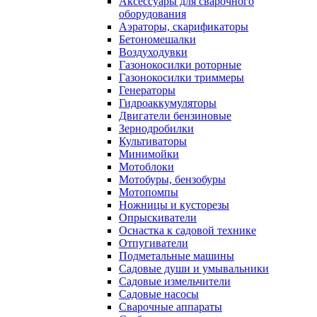
Аксессуары для сварочного
оборудования
Аэраторы, скарификаторы
Бетономешалки
Воздуходувки
Газонокосилки роторные
Газонокосилки триммеры
Генераторы
Гидроаккумуляторы
Двигатели бензиновые
Зернодробилки
Культиваторы
Минимойки
Мотоблоки
Мотобуры, бензобуры
Мотопомпы
Ножницы и кусторезы
Опрыскиватели
Оснастка к садовой технике
Отпугиватели
Подметальные машины
Садовые души и умывальники
Садовые измельчители
Садовые насосы
Сварочные аппараты