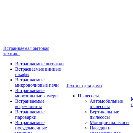
Встраиваемая бытовая
техника
Встраиваемые вытяжки
Встраеваемые винные
шкафы
Встраиваемые
микроволновые печи
Техника для дома
Встраиваемые
морозильные камеры
Пылесосы
Встраиваемые
Автомобильные
т
кофемашины
пылесосы
Встраиваемые
Вертикальные
пароварки
пылесосы
Встраиваемые
Моющие пылесосы
посудомоечные
Насадки и