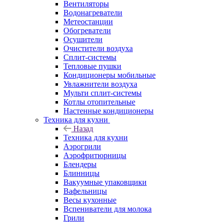
Вентиляторы
Водонагреватели
Метеостанции
Обогреватели
Осушители
Очистители воздуха
Сплит-системы
Тепловые пушки
Кондиционеры мобильные
Увлажнители воздуха
Мульти сплит-системы
Котлы отопительные
Настенные кондиционеры
Техника для кухни
Назад
Техника для кухни
Аэрогрили
Аэрофритюрницы
Блендеры
Блинницы
Вакуумные упаковщики
Вафельницы
Весы кухонные
Вспениватели для молока
Грили