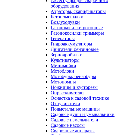
Аксессуары для сварочного
оборудования
Аэраторы, скарификаторы
Бетономешалки
Воздуходувки
Газонокосилки роторные
Газонокосилки триммеры
Генераторы
Гидроаккумуляторы
Двигатели бензиновые
Зернодробилки
Культиваторы
Минимойки
Мотоблоки
Мотобуры, бензобуры
Мотопомпы
Ножницы и кусторезы
Опрыскиватели
Оснастка к садовой технике
Отпугиватели
Подметальные машины
Садовые души и умывальники
Садовые измельчители
Садовые насосы
Сварочные аппараты