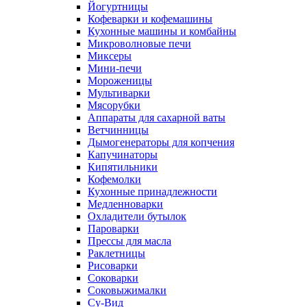
Йогуртницы
Кофеварки и кофемашины
Кухонные машины и комбайны
Микроволновые печи
Миксеры
Мини-печи
Мороженицы
Мультиварки
Мясорубки
Аппараты для сахарной ваты
Ветчинницы
Дымогенераторы для копчения
Капучинаторы
Кипятильники
Кофемолки
Кухонные принадлежности
Медленноварки
Охладители бутылок
Пароварки
Прессы для масла
Раклетницы
Рисоварки
Соковарки
Соковыжималки
Су-Вид