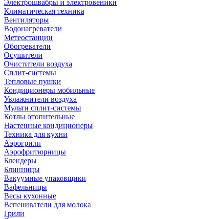
Электрошвабры и электровеники
Климатическая техника
Вентиляторы
Водонагреватели
Метеостанции
Обогреватели
Осушители
Очистители воздуха
Сплит-системы
Тепловые пушки
Кондиционеры мобильные
Увлажнители воздуха
Мульти сплит-системы
Котлы отопительные
Настенные кондиционеры
Техника для кухни
Аэрогрили
Аэрофритюрницы
Блендеры
Блинницы
Вакуумные упаковщики
Вафельницы
Весы кухонные
Вспениватели для молока
Грили