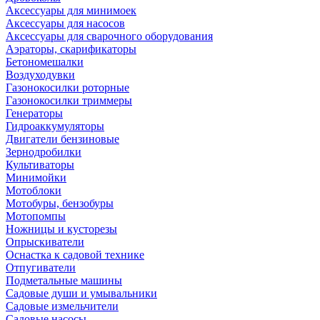
Аксессуары для минимоек
Аксессуары для насосов
Аксессуары для сварочного оборудования
Аэраторы, скарификаторы
Бетономешалки
Воздуходувки
Газонокосилки роторные
Газонокосилки триммеры
Генераторы
Гидроаккумуляторы
Двигатели бензиновые
Зернодробилки
Культиваторы
Минимойки
Мотоблоки
Мотобуры, бензобуры
Мотопомпы
Ножницы и кусторезы
Опрыскиватели
Оснастка к садовой технике
Отпугиватели
Подметальные машины
Садовые души и умывальники
Садовые измельчители
Садовые насосы