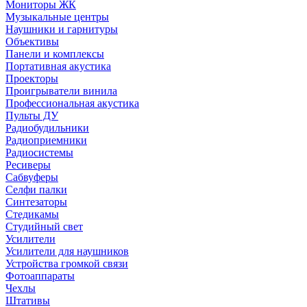
Мониторы ЖК
Музыкальные центры
Наушники и гарнитуры
Объективы
Панели и комплексы
Портативная акустика
Проекторы
Проигрыватели винила
Профессиональная акустика
Пульты ДУ
Радиобудильники
Радиоприемники
Радиосистемы
Ресиверы
Сабвуферы
Селфи палки
Синтезаторы
Стедикамы
Студийный свет
Усилители
Усилители для наушников
Устройства громкой связи
Фотоаппараты
Чехлы
Штативы