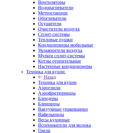
Вентиляторы
Водонагреватели
Метеостанции
Обогреватели
Осушители
Очистители воздуха
Сплит-системы
Тепловые пушки
Кондиционеры мобильные
Увлажнители воздуха
Мульти сплит-системы
Котлы отопительные
Настенные кондиционеры
Техника для кухни
Назад
Техника для кухни
Аэрогрили
Аэрофритюрницы
Блендеры
Блинницы
Вакуумные упаковщики
Вафельницы
Весы кухонные
Вспениватели для молока
Грили