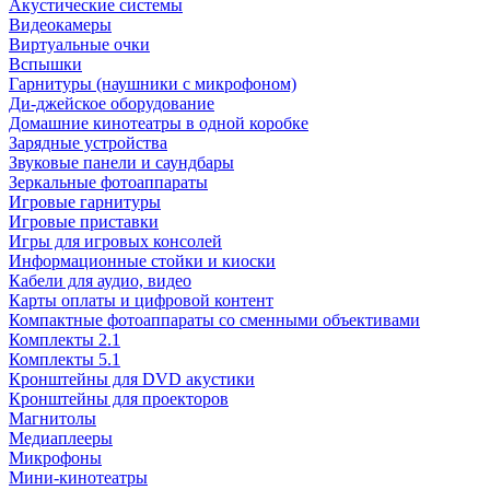
Акустические системы
Видеокамеры
Виртуальные очки
Вспышки
Гарнитуры (наушники с микрофоном)
Ди-джейское оборудование
Домашние кинотеатры в одной коробке
Зарядные устройства
Звуковые панели и саундбары
Зеркальные фотоаппараты
Игровые гарнитуры
Игровые приставки
Игры для игровых консолей
Информационные стойки и киоски
Кабели для аудио, видео
Карты оплаты и цифровой контент
Компактные фотоаппараты со сменными объективами
Комплекты 2.1
Комплекты 5.1
Кронштейны для DVD акустики
Кронштейны для проекторов
Магнитолы
Медиаплееры
Микрофоны
Мини-кинотеатры