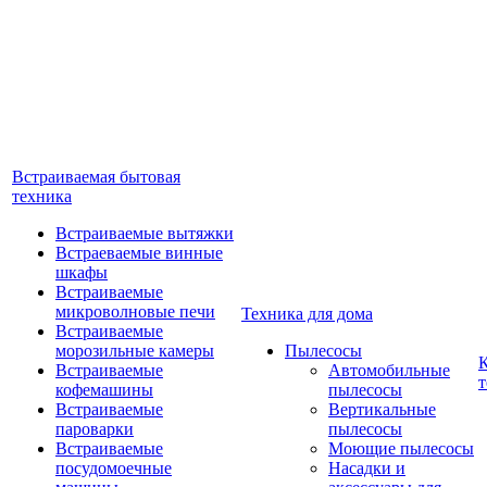
Встраиваемая бытовая
техника
Встраиваемые вытяжки
Встраеваемые винные
шкафы
Встраиваемые
микроволновые печи
Техника для дома
Встраиваемые
морозильные камеры
Пылесосы
Встраиваемые
Автомобильные
т
кофемашины
пылесосы
Встраиваемые
Вертикальные
пароварки
пылесосы
Встраиваемые
Моющие пылесосы
посудомоечные
Насадки и