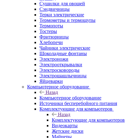
Сушилки для овощей
Сэндвичницы
Терки электрические
Термометры и термощупы
Термопоты
Тостеры
Фритюрницы
Хлебопечи
Чайники электрические
Шоколадные фонтаны
Электроножи
Электрооткрывалки
Электросковороды
Электрошашлычницы
Яйцеварки
Компьютерное оборудование
Назад
Компьютерное оборудование
Источники бесперебойного питания
Комплектующие для компьютеров
Назад
Комплектующие для компьютеров
Видеокарты
Жетские диски
Майнеры