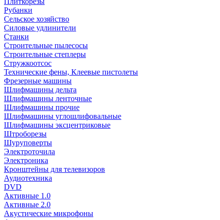
Плиткорезы
Рубанки
Сельское хозяйство
Силовые удлинители
Станки
Строительные пылесосы
Строительные степлеры
Стружкоотсос
Технические фены, Клеевые пистолеты
Фрезерные машины
Шлифмашины дельта
Шлифмашины ленточные
Шлифмашины прочие
Шлифмашины углошлифовальные
Шлифмашины эксцентриковые
Штроборезы
Шуруповерты
Электроточила
Электроника
Кронштейны для телевизоров
Аудиотехника
DVD
Активные 1.0
Активные 2.0
Акустические микрофоны