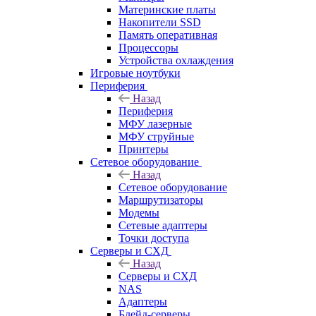
Материнские платы
Накопители SSD
Память оперативная
Процессоры
Устройства охлаждения
Игровые ноутбуки
Периферия
Назад
Периферия
МФУ лазерные
МФУ струйные
Принтеры
Сетевое оборудование
Назад
Сетевое оборудование
Маршрутизаторы
Модемы
Сетевые адаптеры
Точки доступа
Серверы и СХД
Назад
Серверы и СХД
NAS
Адаптеры
Блейд-серверы