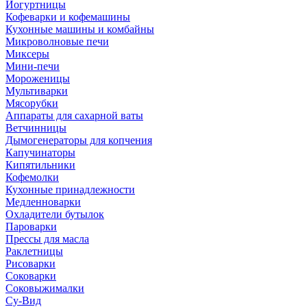
Йогуртницы
Кофеварки и кофемашины
Кухонные машины и комбайны
Микроволновые печи
Миксеры
Мини-печи
Мороженицы
Мультиварки
Мясорубки
Аппараты для сахарной ваты
Ветчинницы
Дымогенераторы для копчения
Капучинаторы
Кипятильники
Кофемолки
Кухонные принадлежности
Медленноварки
Охладители бутылок
Пароварки
Прессы для масла
Раклетницы
Рисоварки
Соковарки
Соковыжималки
Су-Вид