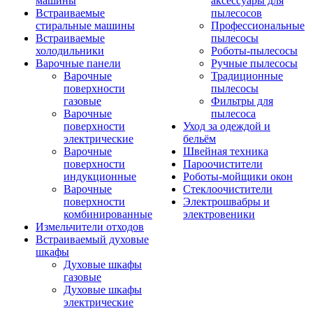
машины
аксессуары для
Встраиваемые
пылесосов
стиральные машины
Профессиональные
Встраиваемые
пылесосы
холодильники
Роботы-пылесосы
Варочные панели
Ручные пылесосы
Варочные
Традиционные
поверхности
пылесосы
газовые
Фильтры для
Варочные
пылесоса
поверхности
Уход за одеждой и
электрические
бельём
Варочные
Швейная техника
поверхности
Пароочистители
индукционные
Роботы-мойщики окон
Варочные
Стеклоочистители
поверхности
Электрошвабры и
комбинированные
электровеники
Измельчители отходов
Встраиваемый духовые
шкафы
Духовые шкафы
газовые
Духовые шкафы
электрические