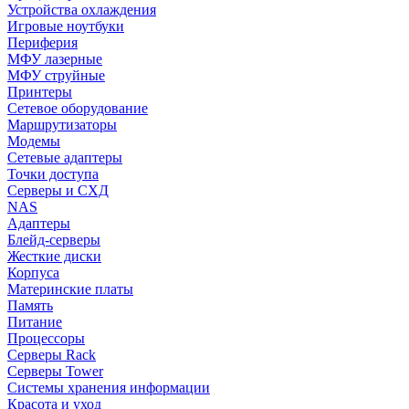
Устройства охлаждения
Игровые ноутбуки
Периферия
МФУ лазерные
МФУ струйные
Принтеры
Сетевое оборудование
Маршрутизаторы
Модемы
Сетевые адаптеры
Точки доступа
Серверы и СХД
NAS
Адаптеры
Блейд-серверы
Жесткие диски
Корпуса
Материнские платы
Память
Питание
Процессоры
Серверы Rack
Серверы Tower
Системы хранения информации
Красота и уход