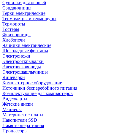
Сушилки для овощей
Сэндвичницы
Терки электрические
Термометры и термощупы
Термопоты
Тостеры
Фритюрницы
Хлебопечи
Чайники электрические
Шоколадные фонтаны
Электроножи
Электрооткрывалки
Электросковороды
Электрошашлычницы
Яйцеварки
Компьютерное оборудование
Источники бесперебойного питания
Комплектующие для компьютеров
Видеокарты
Жетские диски
Майнеры
Материнские платы
Накопители SSD
Память оперативная
Процессоры