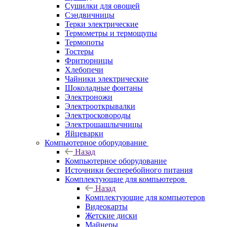
Сушилки для овощей
Сэндвичницы
Терки электрические
Термометры и термощупы
Термопоты
Тостеры
Фритюрницы
Хлебопечи
Чайники электрические
Шоколадные фонтаны
Электроножи
Электрооткрывалки
Электросковороды
Электрошашлычницы
Яйцеварки
Компьютерное оборудование
Назад
Компьютерное оборудование
Источники бесперебойного питания
Комплектующие для компьютеров
Назад
Комплектующие для компьютеров
Видеокарты
Жетские диски
Майнеры