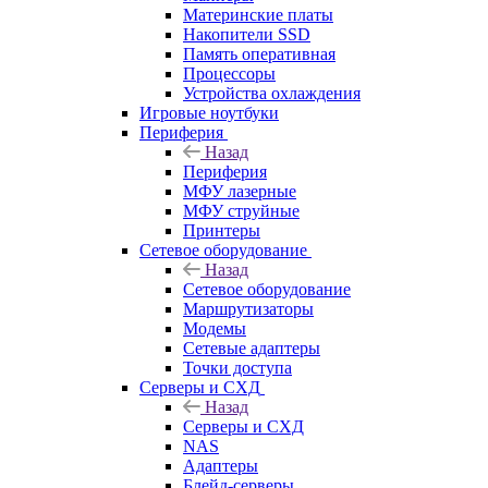
Материнские платы
Накопители SSD
Память оперативная
Процессоры
Устройства охлаждения
Игровые ноутбуки
Периферия
Назад
Периферия
МФУ лазерные
МФУ струйные
Принтеры
Сетевое оборудование
Назад
Сетевое оборудование
Маршрутизаторы
Модемы
Сетевые адаптеры
Точки доступа
Серверы и СХД
Назад
Серверы и СХД
NAS
Адаптеры
Блейд-серверы