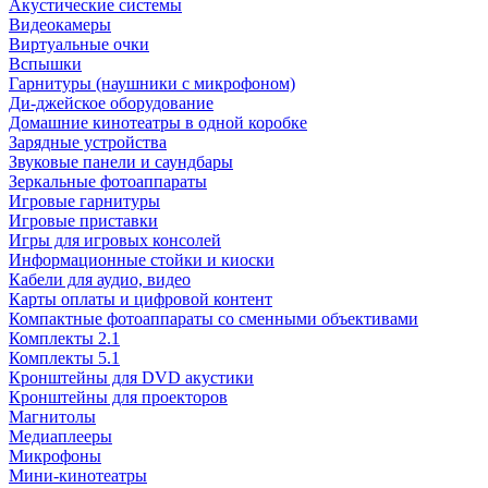
Акустические системы
Видеокамеры
Виртуальные очки
Вспышки
Гарнитуры (наушники с микрофоном)
Ди-джейское оборудование
Домашние кинотеатры в одной коробке
Зарядные устройства
Звуковые панели и саундбары
Зеркальные фотоаппараты
Игровые гарнитуры
Игровые приставки
Игры для игровых консолей
Информационные стойки и киоски
Кабели для аудио, видео
Карты оплаты и цифровой контент
Компактные фотоаппараты со сменными объективами
Комплекты 2.1
Комплекты 5.1
Кронштейны для DVD акустики
Кронштейны для проекторов
Магнитолы
Медиаплееры
Микрофоны
Мини-кинотеатры