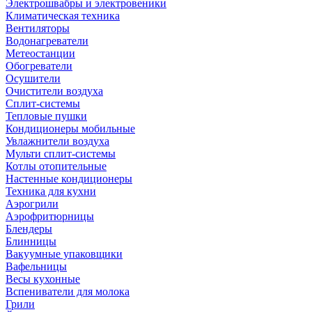
Электрошвабры и электровеники
Климатическая техника
Вентиляторы
Водонагреватели
Метеостанции
Обогреватели
Осушители
Очистители воздуха
Сплит-системы
Тепловые пушки
Кондиционеры мобильные
Увлажнители воздуха
Мульти сплит-системы
Котлы отопительные
Настенные кондиционеры
Техника для кухни
Аэрогрили
Аэрофритюрницы
Блендеры
Блинницы
Вакуумные упаковщики
Вафельницы
Весы кухонные
Вспениватели для молока
Грили