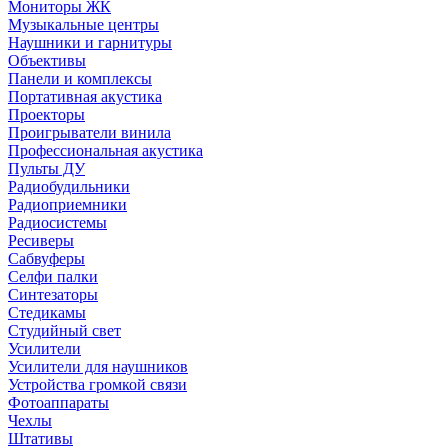
Мониторы ЖК
Музыкальные центры
Наушники и гарнитуры
Объективы
Панели и комплексы
Портативная акустика
Проекторы
Проигрыватели винила
Профессиональная акустика
Пульты ДУ
Радиобудильники
Радиоприемники
Радиосистемы
Ресиверы
Сабвуферы
Селфи палки
Синтезаторы
Стедикамы
Студийный свет
Усилители
Усилители для наушников
Устройства громкой связи
Фотоаппараты
Чехлы
Штативы