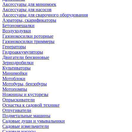
Аксессуары для минимоек
Аксессуары для насосов
Аксессуары для сварочного оборудования
Аэраторы, скарификаторы
Бетономешалки
Воздуходувки
Газонокосилки роторные
Газонокосилки триммеры
Генераторы
Гидроаккумуляторы
Двигатели бензиновые
Зернодробилки
Культиваторы
Минимойки
Мотоблоки
Мотобуры, бензобуры
Мотопомпы
Ножницы и кусторезы
Опрыскиватели
Оснастка к садовой технике
Отпугиватели
Подметальные машины
Садовые души и умывальники
Садовые измельчители
Садовые насосы