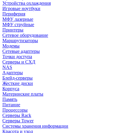
Устройства охлаждения
Игровые ноутбуки
Периферия
МФУ лазерные
МФУ струйные
Принтеры
Сетевое оборудование
Маршрутизаторы
Модемы
Сетевые адаптеры
Точки доступа
Серверы и СХД
NAS
Адаптеры
Блейд-серверы
Жесткие диски
Корпуса
Материнские платы
Память
Питание
Процессоры
Серверы Rack
Серверы Tower
Системы хранения информации
Красота и уход