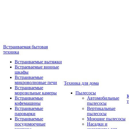
Встраиваемая бытовая
техника
Встраиваемые вытяжки
Встраеваемые винные
шкафы
Встраиваемые
микроволновые печи
Техника для дома
Встраиваемые
морозильные камеры
Пылесосы
Встраиваемые
Автомобильные
т
кофемашины
пылесосы
Встраиваемые
Вертикальные
пароварки
пылесосы
Встраиваемые
Моющие пылесосы
посудомоечные
Насадки и