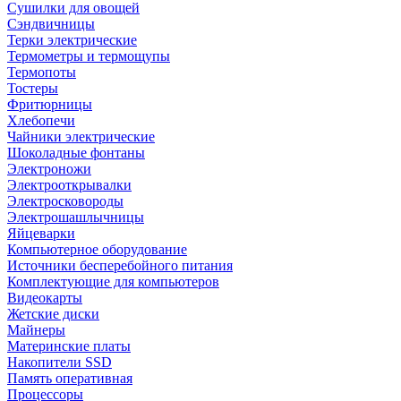
Сушилки для овощей
Сэндвичницы
Терки электрические
Термометры и термощупы
Термопоты
Тостеры
Фритюрницы
Хлебопечи
Чайники электрические
Шоколадные фонтаны
Электроножи
Электрооткрывалки
Электросковороды
Электрошашлычницы
Яйцеварки
Компьютерное оборудование
Источники бесперебойного питания
Комплектующие для компьютеров
Видеокарты
Жетские диски
Майнеры
Материнские платы
Накопители SSD
Память оперативная
Процессоры