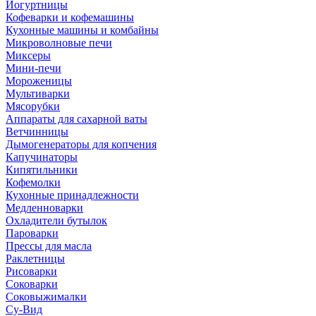
Йогуртницы
Кофеварки и кофемашины
Кухонные машины и комбайны
Микроволновые печи
Миксеры
Мини-печи
Мороженицы
Мультиварки
Мясорубки
Аппараты для сахарной ваты
Ветчинницы
Дымогенераторы для копчения
Капучинаторы
Кипятильники
Кофемолки
Кухонные принадлежности
Медленноварки
Охладители бутылок
Пароварки
Прессы для масла
Раклетницы
Рисоварки
Соковарки
Соковыжималки
Су-Вид