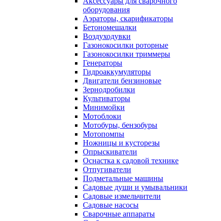
Аксессуары для сварочного
оборудования
Аэраторы, скарификаторы
Бетономешалки
Воздуходувки
Газонокосилки роторные
Газонокосилки триммеры
Генераторы
Гидроаккумуляторы
Двигатели бензиновые
Зернодробилки
Культиваторы
Минимойки
Мотоблоки
Мотобуры, бензобуры
Мотопомпы
Ножницы и кусторезы
Опрыскиватели
Оснастка к садовой технике
Отпугиватели
Подметальные машины
Садовые души и умывальники
Садовые измельчители
Садовые насосы
Сварочные аппараты