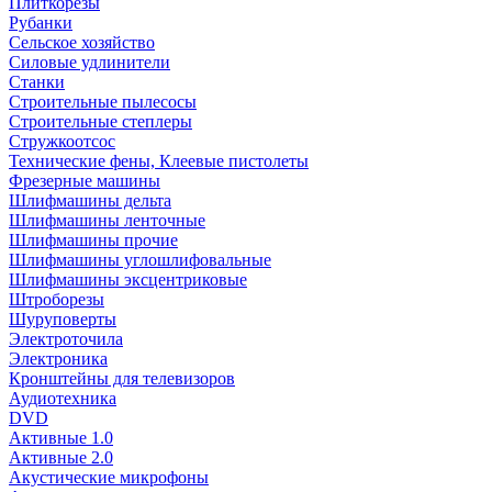
Плиткорезы
Рубанки
Сельское хозяйство
Силовые удлинители
Станки
Строительные пылесосы
Строительные степлеры
Стружкоотсос
Технические фены, Клеевые пистолеты
Фрезерные машины
Шлифмашины дельта
Шлифмашины ленточные
Шлифмашины прочие
Шлифмашины углошлифовальные
Шлифмашины эксцентриковые
Штроборезы
Шуруповерты
Электроточила
Электроника
Кронштейны для телевизоров
Аудиотехника
DVD
Активные 1.0
Активные 2.0
Акустические микрофоны