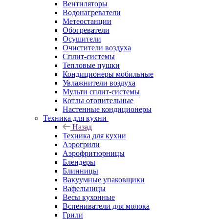
Вентиляторы
Водонагреватели
Метеостанции
Обогреватели
Осушители
Очистители воздуха
Сплит-системы
Тепловые пушки
Кондиционеры мобильные
Увлажнители воздуха
Мульти сплит-системы
Котлы отопительные
Настенные кондиционеры
Техника для кухни
Назад
Техника для кухни
Аэрогрили
Аэрофритюрницы
Блендеры
Блинницы
Вакуумные упаковщики
Вафельницы
Весы кухонные
Вспениватели для молока
Грили