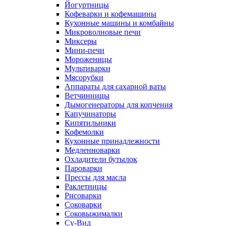
Йогуртницы
Кофеварки и кофемашины
Кухонные машины и комбайны
Микроволновые печи
Миксеры
Мини-печи
Мороженицы
Мультиварки
Мясорубки
Аппараты для сахарной ваты
Ветчинницы
Дымогенераторы для копчения
Капучинаторы
Кипятильники
Кофемолки
Кухонные принадлежности
Медленноварки
Охладители бутылок
Пароварки
Прессы для масла
Раклетницы
Рисоварки
Соковарки
Соковыжималки
Су-Вид