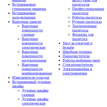
машины
аксессуары для
Встраиваемые
пылесосов
стиральные машины
Профессиональные
Встраиваемые
пылесосы
холодильники
Роботы-пылесосы
Варочные панели
Ручные пылесосы
Варочные
Традиционные
поверхности
пылесосы
газовые
Фильтры для
Варочные
пылесоса
поверхности
Уход за одеждой и
электрические
бельём
Варочные
Швейная техника
поверхности
Пароочистители
индукционные
Роботы-мойщики окон
Варочные
Стеклоочистители
поверхности
Электрошвабры и
комбинированные
электровеники
Измельчители отходов
Встраиваемый духовые
шкафы
Духовые шкафы
газовые
Духовые шкафы
электрические