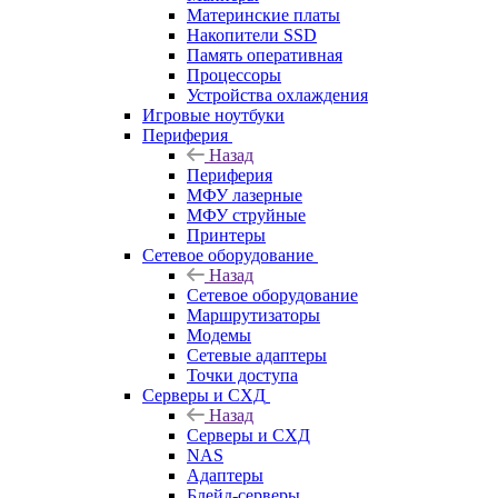
Материнские платы
Накопители SSD
Память оперативная
Процессоры
Устройства охлаждения
Игровые ноутбуки
Периферия
Назад
Периферия
МФУ лазерные
МФУ струйные
Принтеры
Сетевое оборудование
Назад
Сетевое оборудование
Маршрутизаторы
Модемы
Сетевые адаптеры
Точки доступа
Серверы и СХД
Назад
Серверы и СХД
NAS
Адаптеры
Блейд-серверы