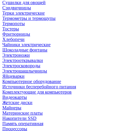
Сушилки для овощей
Сэндвичницы
Терки электрические
Термометры и термощупы
Термопоты
Тостеры
Фритюрницы
Хлебопечи
Чайники электрические
Шоколадные фонтаны
Электроножи
Электрооткрывалки
Электросковороды
Электрошашлычницы
Яйцеварки
Компьютерное оборудование
Источники бесперебойного питания
Комплектующие для компьютеров
Видеокарты
Жетские диски
Майнеры
Материнские платы
Накопители SSD
Память оперативная
Процессоры