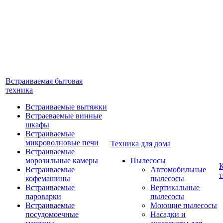
Встраиваемая бытовая
техника
Встраиваемые вытяжки
Встраеваемые винные
шкафы
Встраиваемые
микроволновые печи
Техника для дома
Встраиваемые
морозильные камеры
Пылесосы
Встраиваемые
Автомобильные
т
кофемашины
пылесосы
Встраиваемые
Вертикальные
пароварки
пылесосы
Встраиваемые
Моющие пылесосы
посудомоечные
Насадки и