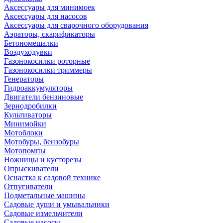
Аксессуары для минимоек
Аксессуары для насосов
Аксессуары для сварочного оборудования
Аэраторы, скарификаторы
Бетономешалки
Воздуходувки
Газонокосилки роторные
Газонокосилки триммеры
Генераторы
Гидроаккумуляторы
Двигатели бензиновые
Зернодробилки
Культиваторы
Минимойки
Мотоблоки
Мотобуры, бензобуры
Мотопомпы
Ножницы и кусторезы
Опрыскиватели
Оснастка к садовой технике
Отпугиватели
Подметальные машины
Садовые души и умывальники
Садовые измельчители
Садовые насосы