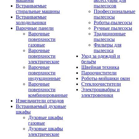
машины
аксессуары для
Встраиваемые
пылесосов
стиральные машины
Профессиональные
Встраиваемые
пылесосы
холодильники
Роботы-пылесосы
Варочные панели
Ручные пылесосы
Варочные
Традиционные
поверхности
пылесосы
газовые
Фильтры для
Варочные
пылесоса
поверхности
Уход за одеждой и
электрические
бельём
Варочные
Швейная техника
поверхности
Пароочистители
индукционные
Роботы-мойщики окон
Варочные
Стеклоочистители
поверхности
Электрошвабры и
комбинированные
электровеники
Измельчители отходов
Встраиваемый духовые
шкафы
Духовые шкафы
газовые
Духовые шкафы
электрические