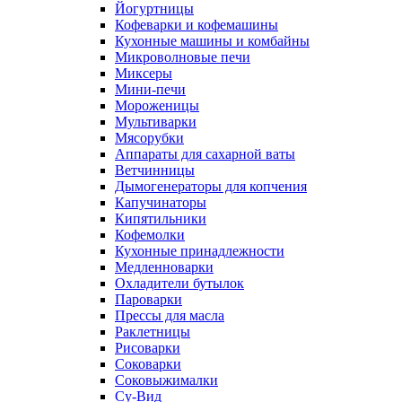
Йогуртницы
Кофеварки и кофемашины
Кухонные машины и комбайны
Микроволновые печи
Миксеры
Мини-печи
Мороженицы
Мультиварки
Мясорубки
Аппараты для сахарной ваты
Ветчинницы
Дымогенераторы для копчения
Капучинаторы
Кипятильники
Кофемолки
Кухонные принадлежности
Медленноварки
Охладители бутылок
Пароварки
Прессы для масла
Раклетницы
Рисоварки
Соковарки
Соковыжималки
Су-Вид