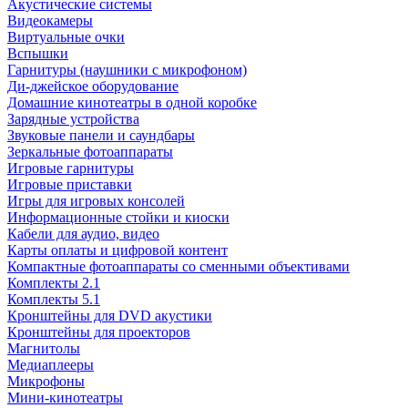
Акустические системы
Видеокамеры
Виртуальные очки
Вспышки
Гарнитуры (наушники с микрофоном)
Ди-джейское оборудование
Домашние кинотеатры в одной коробке
Зарядные устройства
Звуковые панели и саундбары
Зеркальные фотоаппараты
Игровые гарнитуры
Игровые приставки
Игры для игровых консолей
Информационные стойки и киоски
Кабели для аудио, видео
Карты оплаты и цифровой контент
Компактные фотоаппараты со сменными объективами
Комплекты 2.1
Комплекты 5.1
Кронштейны для DVD акустики
Кронштейны для проекторов
Магнитолы
Медиаплееры
Микрофоны
Мини-кинотеатры