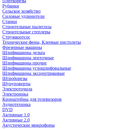
Плиткорезы
Рубанки
Сельское хозяйство
Силовые удлинители
Станки
Строительные пылесосы
Строительные степлеры
Стружкоотсос
Технические фены, Клеевые пистолеты
Фрезерные машины
Шлифмашины дельта
Шлифмашины ленточные
Шлифмашины прочие
Шлифмашины углошлифовальные
Шлифмашины эксцентриковые
Штроборезы
Шуруповерты
Электроточила
Электроника
Кронштейны для телевизоров
Аудиотехника
DVD
Активные 1.0
Активные 2.0
Акустические микрофоны