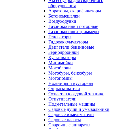
Аксессуары для сварочного
оборудования
Аэраторы, скарификаторы
Бетономешалки
Воздуходувки
Газонокосилки роторные
Газонокосилки триммеры
Генераторы
Гидроаккумуляторы
Двигатели бензиновые
Зернодробилки
Культиваторы
Минимойки
Мотоблоки
Мотобуры, бензобуры
Мотопомпы
Ножницы и кусторезы
Опрыскиватели
Оснастка к садовой технике
Отпугиватели
Подметальные машины
Садовые души и умывальники
Садовые измельчители
Садовые насосы
Сварочные аппараты