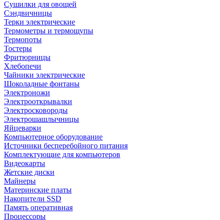
Сушилки для овощей
Сэндвичницы
Терки электрические
Термометры и термощупы
Термопоты
Тостеры
Фритюрницы
Хлебопечи
Чайники электрические
Шоколадные фонтаны
Электроножи
Электрооткрывалки
Электросковороды
Электрошашлычницы
Яйцеварки
Компьютерное оборудование
Источники бесперебойного питания
Комплектующие для компьютеров
Видеокарты
Жетские диски
Майнеры
Материнские платы
Накопители SSD
Память оперативная
Процессоры