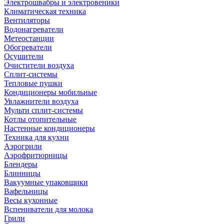
Электрошвабры и электровеники
Климатическая техника
Вентиляторы
Водонагреватели
Метеостанции
Обогреватели
Осушители
Очистители воздуха
Сплит-системы
Тепловые пушки
Кондиционеры мобильные
Увлажнители воздуха
Мульти сплит-системы
Котлы отопительные
Настенные кондиционеры
Техника для кухни
Аэрогрили
Аэрофритюрницы
Блендеры
Блинницы
Вакуумные упаковщики
Вафельницы
Весы кухонные
Вспениватели для молока
Грили