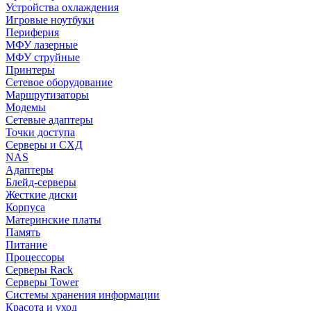
Устройства охлаждения
Игровые ноутбуки
Периферия
МФУ лазерные
МФУ струйные
Принтеры
Сетевое оборудование
Маршрутизаторы
Модемы
Сетевые адаптеры
Точки доступа
Серверы и СХД
NAS
Адаптеры
Блейд-серверы
Жесткие диски
Корпуса
Материнские платы
Память
Питание
Процессоры
Серверы Rack
Серверы Tower
Системы хранения информации
Красота и уход