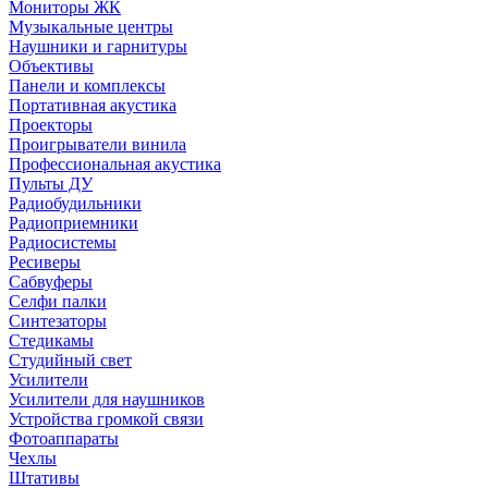
Мониторы ЖК
Музыкальные центры
Наушники и гарнитуры
Объективы
Панели и комплексы
Портативная акустика
Проекторы
Проигрыватели винила
Профессиональная акустика
Пульты ДУ
Радиобудильники
Радиоприемники
Радиосистемы
Ресиверы
Сабвуферы
Селфи палки
Синтезаторы
Стедикамы
Студийный свет
Усилители
Усилители для наушников
Устройства громкой связи
Фотоаппараты
Чехлы
Штативы