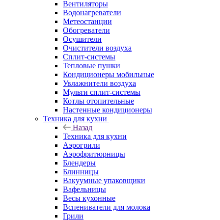
Вентиляторы
Водонагреватели
Метеостанции
Обогреватели
Осушители
Очистители воздуха
Сплит-системы
Тепловые пушки
Кондиционеры мобильные
Увлажнители воздуха
Мульти сплит-системы
Котлы отопительные
Настенные кондиционеры
Техника для кухни
Назад
Техника для кухни
Аэрогрили
Аэрофритюрницы
Блендеры
Блинницы
Вакуумные упаковщики
Вафельницы
Весы кухонные
Вспениватели для молока
Грили