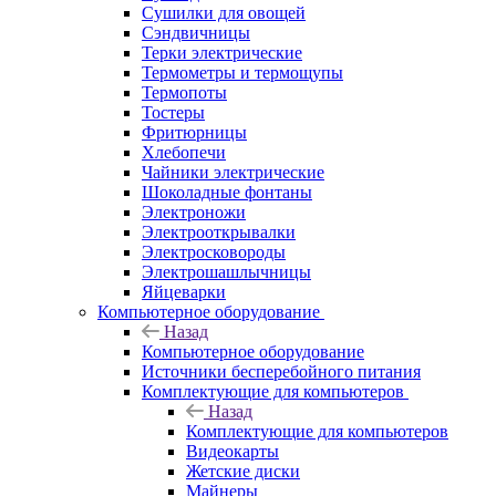
Сушилки для овощей
Сэндвичницы
Терки электрические
Термометры и термощупы
Термопоты
Тостеры
Фритюрницы
Хлебопечи
Чайники электрические
Шоколадные фонтаны
Электроножи
Электрооткрывалки
Электросковороды
Электрошашлычницы
Яйцеварки
Компьютерное оборудование
Назад
Компьютерное оборудование
Источники бесперебойного питания
Комплектующие для компьютеров
Назад
Комплектующие для компьютеров
Видеокарты
Жетские диски
Майнеры