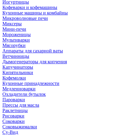
Йогуртницы
Кофеварки и кофемашины
Кухонные машины и комбайны
Микроволновые печи
Миксеры
Мини-печи
Мороженицы
Мультиварки
Мясорубки
Аппараты для сахарной ваты
Ветчинницы
Дымогенераторы для копчения
Капучинаторы
Кипятильники
Кофемолки
Кухонные принадлежности
Медленноварки
Охладители бутылок
Пароварки
Прессы для масла
Раклетницы
Рисоварки
Соковарки
Соковыжималки
Су-Вид