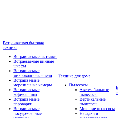
Встраиваемая бытовая
техника
Встраиваемые вытяжки
Встраеваемые винные
шкафы
Встраиваемые
микроволновые печи
Техника для дома
Встраиваемые
морозильные камеры
Пылесосы
Встраиваемые
Автомобильные
т
кофемашины
пылесосы
Встраиваемые
Вертикальные
пароварки
пылесосы
Встраиваемые
Моющие пылесосы
посудомоечные
Насадки и