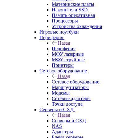
Материнские платы
Накопители SSD
Память оперативная
Процессоры
Устройства охлаждения
Игровые ноутбуки
Периферия
Назад
Периферия
МФУ лазерные
МФУ струйные
Принтеры
Сетевое оборудование
Назад
Сетевое оборудование
Маршрутизаторы
Модемы
Сетевые адаптеры
Точки доступа
Серверы и СХД
Назад
Серверы и СХД
NAS
Адаптеры
Блейд-серверы