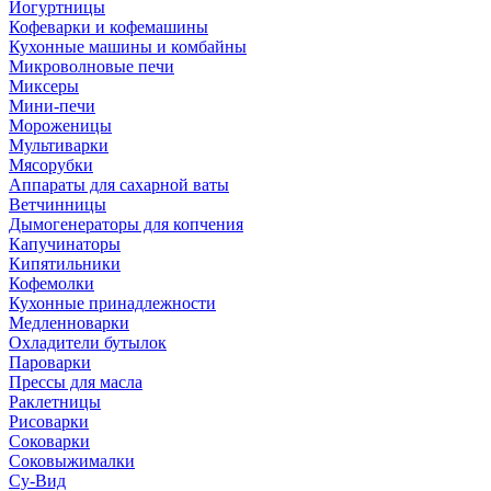
Йогуртницы
Кофеварки и кофемашины
Кухонные машины и комбайны
Микроволновые печи
Миксеры
Мини-печи
Мороженицы
Мультиварки
Мясорубки
Аппараты для сахарной ваты
Ветчинницы
Дымогенераторы для копчения
Капучинаторы
Кипятильники
Кофемолки
Кухонные принадлежности
Медленноварки
Охладители бутылок
Пароварки
Прессы для масла
Раклетницы
Рисоварки
Соковарки
Соковыжималки
Су-Вид