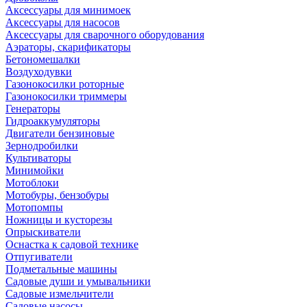
Аксессуары для минимоек
Аксессуары для насосов
Аксессуары для сварочного оборудования
Аэраторы, скарификаторы
Бетономешалки
Воздуходувки
Газонокосилки роторные
Газонокосилки триммеры
Генераторы
Гидроаккумуляторы
Двигатели бензиновые
Зернодробилки
Культиваторы
Минимойки
Мотоблоки
Мотобуры, бензобуры
Мотопомпы
Ножницы и кусторезы
Опрыскиватели
Оснастка к садовой технике
Отпугиватели
Подметальные машины
Садовые души и умывальники
Садовые измельчители
Садовые насосы