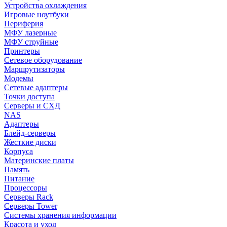
Устройства охлаждения
Игровые ноутбуки
Периферия
МФУ лазерные
МФУ струйные
Принтеры
Сетевое оборудование
Маршрутизаторы
Модемы
Сетевые адаптеры
Точки доступа
Серверы и СХД
NAS
Адаптеры
Блейд-серверы
Жесткие диски
Корпуса
Материнские платы
Память
Питание
Процессоры
Серверы Rack
Серверы Tower
Системы хранения информации
Красота и уход