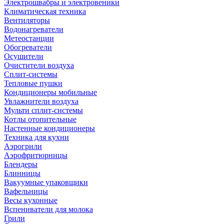
Электрошвабры и электровеники
Климатическая техника
Вентиляторы
Водонагреватели
Метеостанции
Обогреватели
Осушители
Очистители воздуха
Сплит-системы
Тепловые пушки
Кондиционеры мобильные
Увлажнители воздуха
Мульти сплит-системы
Котлы отопительные
Настенные кондиционеры
Техника для кухни
Аэрогрили
Аэрофритюрницы
Блендеры
Блинницы
Вакуумные упаковщики
Вафельницы
Весы кухонные
Вспениватели для молока
Грили