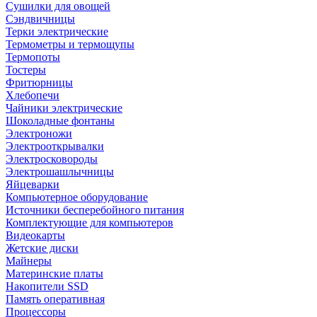
Сушилки для овощей
Сэндвичницы
Терки электрические
Термометры и термощупы
Термопоты
Тостеры
Фритюрницы
Хлебопечи
Чайники электрические
Шоколадные фонтаны
Электроножи
Электрооткрывалки
Электросковороды
Электрошашлычницы
Яйцеварки
Компьютерное оборудование
Источники бесперебойного питания
Комплектующие для компьютеров
Видеокарты
Жетские диски
Майнеры
Материнские платы
Накопители SSD
Память оперативная
Процессоры