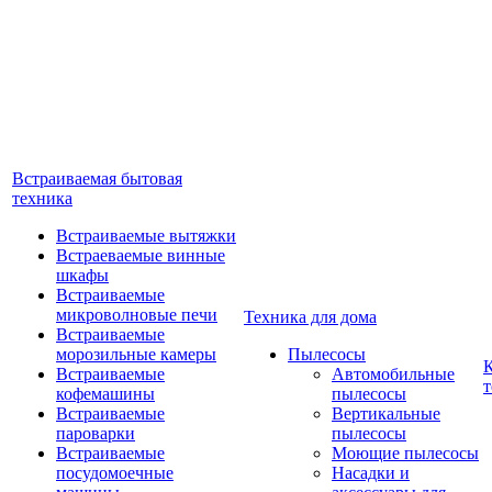
Встраиваемая бытовая
техника
Встраиваемые вытяжки
Встраеваемые винные
шкафы
Встраиваемые
микроволновые печи
Техника для дома
Встраиваемые
морозильные камеры
Пылесосы
Встраиваемые
Автомобильные
т
кофемашины
пылесосы
Встраиваемые
Вертикальные
пароварки
пылесосы
Встраиваемые
Моющие пылесосы
посудомоечные
Насадки и