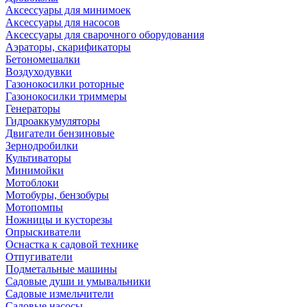
Аксессуары для минимоек
Аксессуары для насосов
Аксессуары для сварочного оборудования
Аэраторы, скарификаторы
Бетономешалки
Воздуходувки
Газонокосилки роторные
Газонокосилки триммеры
Генераторы
Гидроаккумуляторы
Двигатели бензиновые
Зернодробилки
Культиваторы
Минимойки
Мотоблоки
Мотобуры, бензобуры
Мотопомпы
Ножницы и кусторезы
Опрыскиватели
Оснастка к садовой технике
Отпугиватели
Подметальные машины
Садовые души и умывальники
Садовые измельчители
Садовые насосы