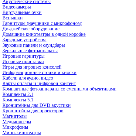
Акустические системы
Видеокамеры
Виртуальные очки
Вспышки
Гарнитуры (наушники с микрофоном)
Ди-джейское оборудование
Домашние кинотеатры в одной коробке
Зарядные устройства
Звуковые панели и саундбары
Зеркальные фотоаппараты
Игровые гарнитуры
Игровые приставки
Игры для игровых консолей
Информационные стойки и киоски
Кабели для аудио, видео
Карты оплаты и цифровой контент
Компактные фотоаппараты со сменными объективами
Комплекты 2.1
Комплекты 5.1
Кронштейны для DVD акустики
Кронштейны для проекторов
Магнитолы
Медиаплееры
Микрофоны
Мини-кинотеатры