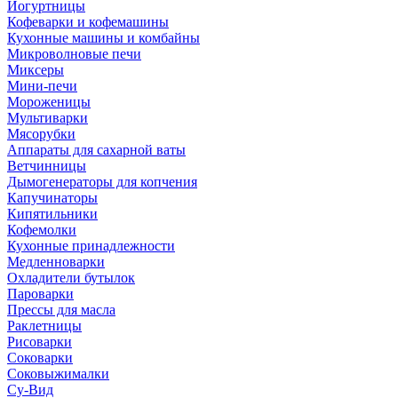
Йогуртницы
Кофеварки и кофемашины
Кухонные машины и комбайны
Микроволновые печи
Миксеры
Мини-печи
Мороженицы
Мультиварки
Мясорубки
Аппараты для сахарной ваты
Ветчинницы
Дымогенераторы для копчения
Капучинаторы
Кипятильники
Кофемолки
Кухонные принадлежности
Медленноварки
Охладители бутылок
Пароварки
Прессы для масла
Раклетницы
Рисоварки
Соковарки
Соковыжималки
Су-Вид