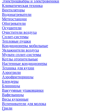
Электрошвабры и электровеники
Климатическая техника
Вентиляторы
Водонагреватели
Метеостанции
Обогреватели
Осушители
Очистители воздуха
Сплит-системы
Тепловые пушки
Кондиционеры мобильные
Увлажнители воздуха
Мульти сплит-системы
Котлы отопительные
Настенные кондиционеры
Техника для кухни
Аэрогрили
Аэрофритюрницы
Блендеры
Блинницы
Вакуумные упаковщики
Вафельницы
Весы кухонные
Вспениватели для молока
Грили