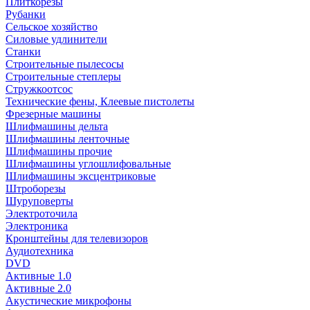
Плиткорезы
Рубанки
Сельское хозяйство
Силовые удлинители
Станки
Строительные пылесосы
Строительные степлеры
Стружкоотсос
Технические фены, Клеевые пистолеты
Фрезерные машины
Шлифмашины дельта
Шлифмашины ленточные
Шлифмашины прочие
Шлифмашины углошлифовальные
Шлифмашины эксцентриковые
Штроборезы
Шуруповерты
Электроточила
Электроника
Кронштейны для телевизоров
Аудиотехника
DVD
Активные 1.0
Активные 2.0
Акустические микрофоны