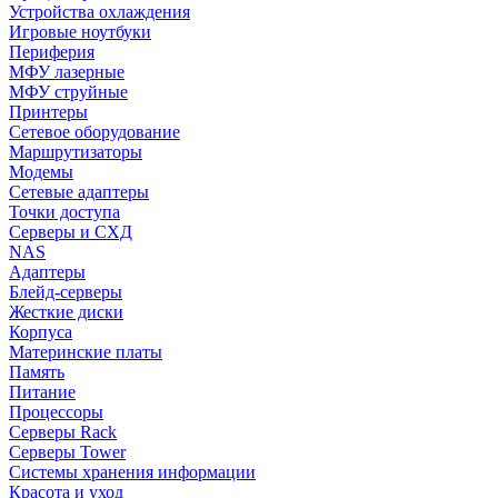
Устройства охлаждения
Игровые ноутбуки
Периферия
МФУ лазерные
МФУ струйные
Принтеры
Сетевое оборудование
Маршрутизаторы
Модемы
Сетевые адаптеры
Точки доступа
Серверы и СХД
NAS
Адаптеры
Блейд-серверы
Жесткие диски
Корпуса
Материнские платы
Память
Питание
Процессоры
Серверы Rack
Серверы Tower
Системы хранения информации
Красота и уход