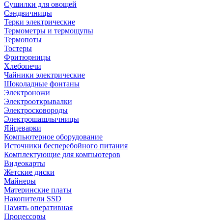
Сушилки для овощей
Сэндвичницы
Терки электрические
Термометры и термощупы
Термопоты
Тостеры
Фритюрницы
Хлебопечи
Чайники электрические
Шоколадные фонтаны
Электроножи
Электрооткрывалки
Электросковороды
Электрошашлычницы
Яйцеварки
Компьютерное оборудование
Источники бесперебойного питания
Комплектующие для компьютеров
Видеокарты
Жетские диски
Майнеры
Материнские платы
Накопители SSD
Память оперативная
Процессоры