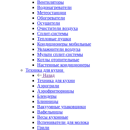
Вентиляторы
Водонагреватели
Метеостанции
Обогреватели
Осушители
Очистители воздуха
Сплит-системы
Тепловые пушки
Кондиционеры мобильные
Увлажнители воздуха
Мульти сплит-системы
Котлы отопительные
Настенные кондиционеры
Техника для кухни
Назад
Техника для кухни
Аэрогрили
Аэрофритюрницы
Блендеры
Блинницы
Вакуумные упаковщики
Вафельницы
Весы кухонные
Вспениватели для молока
Грили