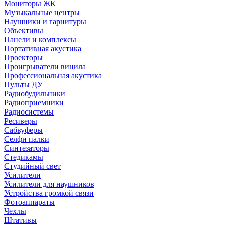
Мониторы ЖК
Музыкальные центры
Наушники и гарнитуры
Объективы
Панели и комплексы
Портативная акустика
Проекторы
Проигрыватели винила
Профессиональная акустика
Пульты ДУ
Радиобудильники
Радиоприемники
Радиосистемы
Ресиверы
Сабвуферы
Селфи палки
Синтезаторы
Стедикамы
Студийный свет
Усилители
Усилители для наушников
Устройства громкой связи
Фотоаппараты
Чехлы
Штативы