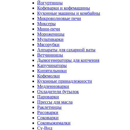
Йогуртницы
Кофеварки и кофемашины
Кухонные машины и комбайны
Микроволновые печи
Миксеры
Мини-печи
Мороженицы
Мультиварки
Мясорубки
Аппараты для сахарной ваты
Ветчинницы
Дымогенераторы для копчения
Капучинаторы
Кипятильники
Кофемолки
Кухонные принадлежности
Медленноварки
Охладители бутылок
Пароварки
Прессы для масла
Раклетницы
Рисоварки
Соковарки
Соковыжималки
Су-Вид