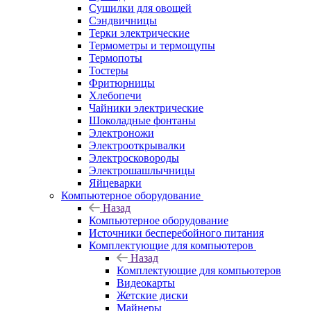
Сушилки для овощей
Сэндвичницы
Терки электрические
Термометры и термощупы
Термопоты
Тостеры
Фритюрницы
Хлебопечи
Чайники электрические
Шоколадные фонтаны
Электроножи
Электрооткрывалки
Электросковороды
Электрошашлычницы
Яйцеварки
Компьютерное оборудование
Назад
Компьютерное оборудование
Источники бесперебойного питания
Комплектующие для компьютеров
Назад
Комплектующие для компьютеров
Видеокарты
Жетские диски
Майнеры