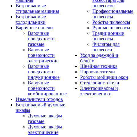
машины
аксессуары для
Встраиваемые
пылесосов
стиральные машины
Профессиональные
Встраиваемые
пылесосы
холодильники
Роботы-пылесосы
Варочные панели
Ручные пылесосы
Варочные
Традиционные
поверхности
пылесосы
газовые
Фильтры для
Варочные
пылесоса
поверхности
Уход за одеждой и
электрические
бельём
Варочные
Швейная техника
поверхности
Пароочистители
индукционные
Роботы-мойщики окон
Варочные
Стеклоочистители
поверхности
Электрошвабры и
комбинированные
электровеники
Измельчители отходов
Встраиваемый духовые
шкафы
Духовые шкафы
газовые
Духовые шкафы
электрические