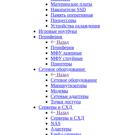
Материнские платы
Накопители SSD
Память оперативная
Процессоры
Устройства охлаждения
Игровые ноутбуки
Периферия
Назад
Периферия
МФУ лазерные
МФУ струйные
Принтеры
Сетевое оборудование
Назад
Сетевое оборудование
Маршрутизаторы
Модемы
Сетевые адаптеры
Точки доступа
Серверы и СХД
Назад
Серверы и СХД
NAS
Адаптеры
Блейд-серверы