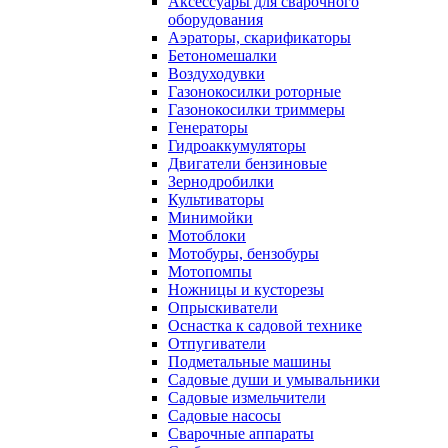
Аксессуары для сварочного
оборудования
Аэраторы, скарификаторы
Бетономешалки
Воздуходувки
Газонокосилки роторные
Газонокосилки триммеры
Генераторы
Гидроаккумуляторы
Двигатели бензиновые
Зернодробилки
Культиваторы
Минимойки
Мотоблоки
Мотобуры, бензобуры
Мотопомпы
Ножницы и кусторезы
Опрыскиватели
Оснастка к садовой технике
Отпугиватели
Подметальные машины
Садовые души и умывальники
Садовые измельчители
Садовые насосы
Сварочные аппараты