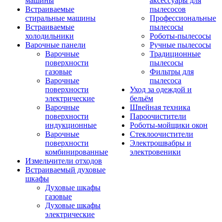
машины
аксессуары для
Встраиваемые
пылесосов
стиральные машины
Профессиональные
Встраиваемые
пылесосы
холодильники
Роботы-пылесосы
Варочные панели
Ручные пылесосы
Варочные
Традиционные
поверхности
пылесосы
газовые
Фильтры для
Варочные
пылесоса
поверхности
Уход за одеждой и
электрические
бельём
Варочные
Швейная техника
поверхности
Пароочистители
индукционные
Роботы-мойщики окон
Варочные
Стеклоочистители
поверхности
Электрошвабры и
комбинированные
электровеники
Измельчители отходов
Встраиваемый духовые
шкафы
Духовые шкафы
газовые
Духовые шкафы
электрические