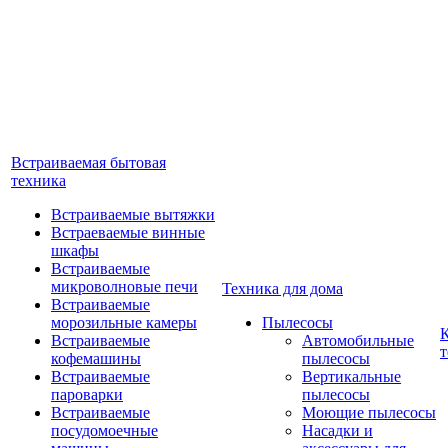
Встраиваемая бытовая
техника
Встраиваемые вытяжки
Встраеваемые винные
шкафы
Встраиваемые
микроволновые печи
Техника для дома
Встраиваемые
морозильные камеры
Пылесосы
Встраиваемые
Автомобильные
т
кофемашины
пылесосы
Встраиваемые
Вертикальные
пароварки
пылесосы
Встраиваемые
Моющие пылесосы
посудомоечные
Насадки и