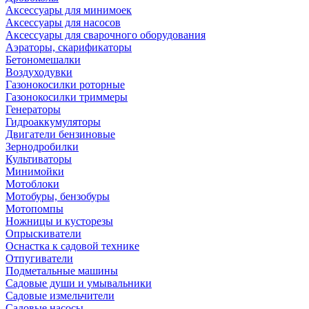
Аксессуары для минимоек
Аксессуары для насосов
Аксессуары для сварочного оборудования
Аэраторы, скарификаторы
Бетономешалки
Воздуходувки
Газонокосилки роторные
Газонокосилки триммеры
Генераторы
Гидроаккумуляторы
Двигатели бензиновые
Зернодробилки
Культиваторы
Минимойки
Мотоблоки
Мотобуры, бензобуры
Мотопомпы
Ножницы и кусторезы
Опрыскиватели
Оснастка к садовой технике
Отпугиватели
Подметальные машины
Садовые души и умывальники
Садовые измельчители
Садовые насосы