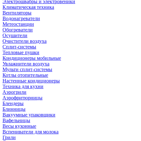
Электрошвабры и электровеники
Климатическая техника
Вентиляторы
Водонагреватели
Метеостанции
Обогреватели
Осушители
Очистители воздуха
Сплит-системы
Тепловые пушки
Кондиционеры мобильные
Увлажнители воздуха
Мульти сплит-системы
Котлы отопительные
Настенные кондиционеры
Техника для кухни
Аэрогрили
Аэрофритюрницы
Блендеры
Блинницы
Вакуумные упаковщики
Вафельницы
Весы кухонные
Вспениватели для молока
Грили