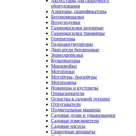
Аксессуары для сварочного
оборудования
Аэраторы, скарификаторы
Бетономешалки
Воздуходувки
Газонокосилки роторные
Газонокосилки триммеры
Генераторы
Гидроаккумуляторы
Двигатели бензиновые
Зернодробилки
Культиваторы
Минимойки
Мотоблоки
Мотобуры, бензобуры
Мотопомпы
Ножницы и кусторезы
Опрыскиватели
Оснастка к садовой технике
Отпугиватели
Подметальные машины
Садовые души и умывальники
Садовые измельчители
Садовые насосы
Сварочные аппараты