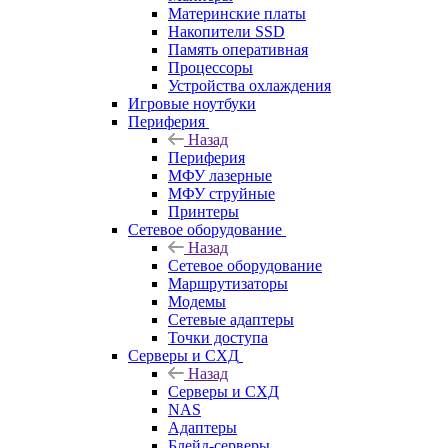
Материнские платы
Накопители SSD
Память оперативная
Процессоры
Устройства охлаждения
Игровые ноутбуки
Периферия
Назад
Периферия
МФУ лазерные
МФУ струйные
Принтеры
Сетевое оборудование
Назад
Сетевое оборудование
Маршрутизаторы
Модемы
Сетевые адаптеры
Точки доступа
Серверы и СХД
Назад
Серверы и СХД
NAS
Адаптеры
Блейд-серверы