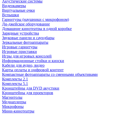
Акустические системы
Видеокамеры
Виртуальные очки
Вспышки
Гарнитуры (наушники с микрофоном)
Ди-джейское оборудование
Домашние кинотеатры в одной коробке
Зарядные устройства
Звуковые панели и саундбары
Зеркальные фотоаппараты
Игровые гарнитуры
Игровые приставки
Игры для игровых консолей
Информационные стойки и киоски
Кабели для аудио, видео
Карты оплаты и цифровой контент
Компактные фотоаппараты со сменными объективами
Комплекты 2.1
Комплекты 5.1
Кронштейны для DVD акустики
Кронштейны для проекторов
Магнитолы
Медиаплееры
Микрофоны
Мини-кинотеатры