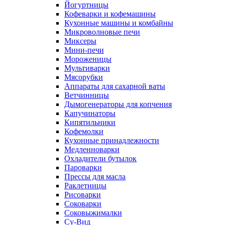
Йогуртницы
Кофеварки и кофемашины
Кухонные машины и комбайны
Микроволновые печи
Миксеры
Мини-печи
Мороженицы
Мультиварки
Мясорубки
Аппараты для сахарной ваты
Ветчинницы
Дымогенераторы для копчения
Капучинаторы
Кипятильники
Кофемолки
Кухонные принадлежности
Медленноварки
Охладители бутылок
Пароварки
Прессы для масла
Раклетницы
Рисоварки
Соковарки
Соковыжималки
Су-Вид