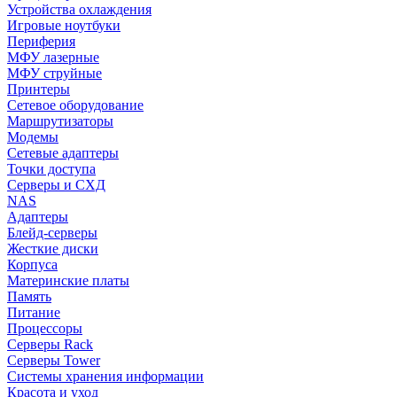
Устройства охлаждения
Игровые ноутбуки
Периферия
МФУ лазерные
МФУ струйные
Принтеры
Сетевое оборудование
Маршрутизаторы
Модемы
Сетевые адаптеры
Точки доступа
Серверы и СХД
NAS
Адаптеры
Блейд-серверы
Жесткие диски
Корпуса
Материнские платы
Память
Питание
Процессоры
Серверы Rack
Серверы Tower
Системы хранения информации
Красота и уход