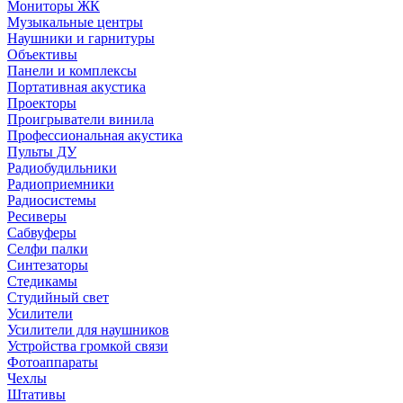
Мониторы ЖК
Музыкальные центры
Наушники и гарнитуры
Объективы
Панели и комплексы
Портативная акустика
Проекторы
Проигрыватели винила
Профессиональная акустика
Пульты ДУ
Радиобудильники
Радиоприемники
Радиосистемы
Ресиверы
Сабвуферы
Селфи палки
Синтезаторы
Стедикамы
Студийный свет
Усилители
Усилители для наушников
Устройства громкой связи
Фотоаппараты
Чехлы
Штативы