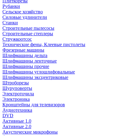
Плиткорезы
Рубанки
Сельское хозяйство
Силовые удлинители
Станки
Строительные пылесосы
Строительные степлеры
Стружкоотсос
Технические фены, Клеевые пистолеты
Фрезерные машины
Шлифмашины дельта
Шлифмашины ленточные
Шлифмашины прочие
Шлифмашины углошлифовальные
Шлифмашины эксцентриковые
Штроборезы
Шуруповерты
Электроточила
Электроника
Кронштейны для телевизоров
Аудиотехника
DVD
Активные 1.0
Активные 2.0
Акустические микрофоны