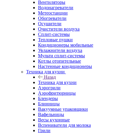
Вентиляторы
Водонагреватели
Метеостанции
Обогреватели
Осушители
Очистители воздуха
Сплит-системы
Тепловые пушки
Кондиционеры мобильные
Увлажнители воздуха
Мульти сплит-системы
Котлы отопительные
Настенные кондиционеры
Техника для кухни
Назад
Техника для кухни
Аэрогрили
Аэрофритюрницы
Блендеры
Блинницы
Вакуумные упаковщики
Вафельницы
Весы кухонные
Вспениватели для молока
Грили