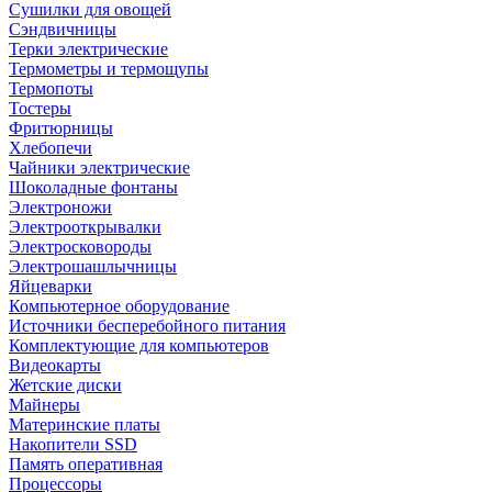
Сушилки для овощей
Сэндвичницы
Терки электрические
Термометры и термощупы
Термопоты
Тостеры
Фритюрницы
Хлебопечи
Чайники электрические
Шоколадные фонтаны
Электроножи
Электрооткрывалки
Электросковороды
Электрошашлычницы
Яйцеварки
Компьютерное оборудование
Источники бесперебойного питания
Комплектующие для компьютеров
Видеокарты
Жетские диски
Майнеры
Материнские платы
Накопители SSD
Память оперативная
Процессоры