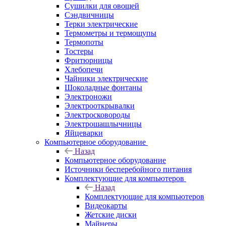
Сушилки для овощей
Сэндвичницы
Терки электрические
Термометры и термощупы
Термопоты
Тостеры
Фритюрницы
Хлебопечи
Чайники электрические
Шоколадные фонтаны
Электроножи
Электрооткрывалки
Электросковороды
Электрошашлычницы
Яйцеварки
Компьютерное оборудование
Назад
Компьютерное оборудование
Источники бесперебойного питания
Комплектующие для компьютеров
Назад
Комплектующие для компьютеров
Видеокарты
Жетские диски
Майнеры