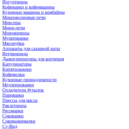
Йогуртницы
Кофеварки и кофемашины
Кухонные машины и комбайны
Микроволновые печи
Миксеры
Мини-печи
Мороженицы
Мультиварки
Мясорубки
Аппараты для сахарной ваты
Ветчинницы
Дымогенераторы для копчения
Капучинаторы
Кипятильники
Кофемолки
Кухонные принадлежности
Медленноварки
Охладители бутылок
Пароварки
Прессы для масла
Раклетницы
Рисоварки
Соковарки
Соковыжималки
Су-Вид