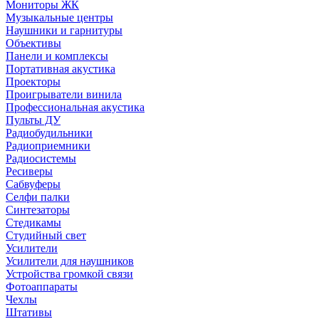
Мониторы ЖК
Музыкальные центры
Наушники и гарнитуры
Объективы
Панели и комплексы
Портативная акустика
Проекторы
Проигрыватели винила
Профессиональная акустика
Пульты ДУ
Радиобудильники
Радиоприемники
Радиосистемы
Ресиверы
Сабвуферы
Селфи палки
Синтезаторы
Стедикамы
Студийный свет
Усилители
Усилители для наушников
Устройства громкой связи
Фотоаппараты
Чехлы
Штативы