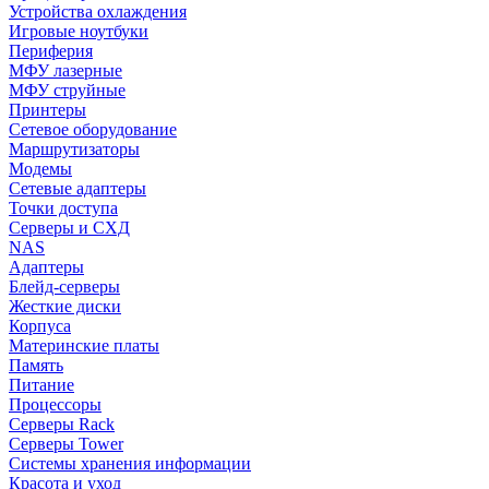
Устройства охлаждения
Игровые ноутбуки
Периферия
МФУ лазерные
МФУ струйные
Принтеры
Сетевое оборудование
Маршрутизаторы
Модемы
Сетевые адаптеры
Точки доступа
Серверы и СХД
NAS
Адаптеры
Блейд-серверы
Жесткие диски
Корпуса
Материнские платы
Память
Питание
Процессоры
Серверы Rack
Серверы Tower
Системы хранения информации
Красота и уход