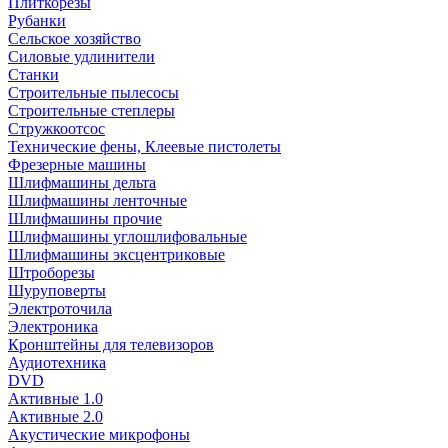
Плиткорезы
Рубанки
Сельское хозяйство
Силовые удлинители
Станки
Строительные пылесосы
Строительные степлеры
Стружкоотсос
Технические фены, Клеевые пистолеты
Фрезерные машины
Шлифмашины дельта
Шлифмашины ленточные
Шлифмашины прочие
Шлифмашины углошлифовальные
Шлифмашины эксцентриковые
Штроборезы
Шуруповерты
Электроточила
Электроника
Кронштейны для телевизоров
Аудиотехника
DVD
Активные 1.0
Активные 2.0
Акустические микрофоны