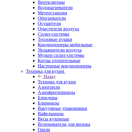
Вентиляторы
Водонагреватели
Метеостанции
Обогреватели
Осушители
Очистители воздуха
Сплит-системы
Тепловые пушки
Кондиционеры мобильные
Увлажнители воздуха
Мульти сплит-системы
Котлы отопительные
Настенные кондиционеры
Техника для кухни
Назад
Техника для кухни
Аэрогрили
Аэрофритюрницы
Блендеры
Блинницы
Вакуумные упаковщики
Вафельницы
Весы кухонные
Вспениватели для молока
Грили