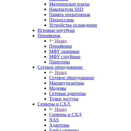
Материнские платы
Накопители SSD
Память оперативная
Процессоры
Устройства охлаждения
Игровые ноутбуки
Периферия
Назад
Периферия
МФУ лазерные
МФУ струйные
Принтеры
Сетевое оборудование
Назад
Сетевое оборудование
Маршрутизаторы
Модемы
Сетевые адаптеры
Точки доступа
Серверы и СХД
Назад
Серверы и СХД
NAS
Адаптеры
Блейд-серверы