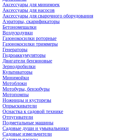
Аксессуары для минимоек
Аксессуары для насосов
Аксессуары для сварочного оборудования
Аэраторы, скарификаторы
Бетономешалки
Воздуходувки
Газонокосилки роторные
Газонокосилки триммеры
Генераторы
Гидроаккумуляторы
Двигатели бензиновые
Зернодробилки
Культиваторы
Минимойки
Мотоблоки
Мотобуры, бензобуры
Мотопомпы
Ножницы и кусторезы
Опрыскиватели
Оснастка к садовой технике
Отпугиватели
Подметальные машины
Садовые души и умывальники
Садовые измельчители
Садовые насосы