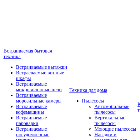
Встраиваемая бытовая
техника
Встраиваемые вытяжки
Встраеваемые винные
шкафы
Встраиваемые
микроволновые печи
Техника для дома
Встраиваемые
морозильные камеры
Пылесосы
Встраиваемые
Автомобильные
т
кофемашины
пылесосы
Встраиваемые
Вертикальные
пароварки
пылесосы
Встраиваемые
Моющие пылесосы
посудомоечные
Насадки и