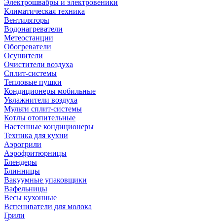
Электрошвабры и электровеники
Климатическая техника
Вентиляторы
Водонагреватели
Метеостанции
Обогреватели
Осушители
Очистители воздуха
Сплит-системы
Тепловые пушки
Кондиционеры мобильные
Увлажнители воздуха
Мульти сплит-системы
Котлы отопительные
Настенные кондиционеры
Техника для кухни
Аэрогрили
Аэрофритюрницы
Блендеры
Блинницы
Вакуумные упаковщики
Вафельницы
Весы кухонные
Вспениватели для молока
Грили