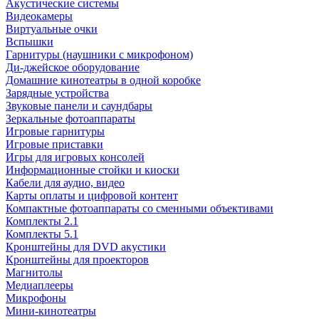
Акустические системы
Видеокамеры
Виртуальные очки
Вспышки
Гарнитуры (наушники с микрофоном)
Ди-джейское оборудование
Домашние кинотеатры в одной коробке
Зарядные устройства
Звуковые панели и саундбары
Зеркальные фотоаппараты
Игровые гарнитуры
Игровые приставки
Игры для игровых консолей
Информационные стойки и киоски
Кабели для аудио, видео
Карты оплаты и цифровой контент
Компактные фотоаппараты со сменными объективами
Комплекты 2.1
Комплекты 5.1
Кронштейны для DVD акустики
Кронштейны для проекторов
Магнитолы
Медиаплееры
Микрофоны
Мини-кинотеатры