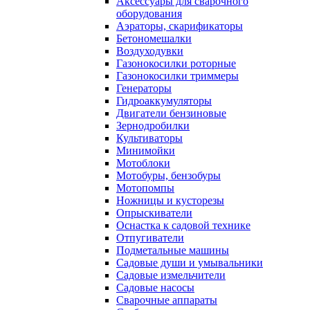
Аксессуары для сварочного
оборудования
Аэраторы, скарификаторы
Бетономешалки
Воздуходувки
Газонокосилки роторные
Газонокосилки триммеры
Генераторы
Гидроаккумуляторы
Двигатели бензиновые
Зернодробилки
Культиваторы
Минимойки
Мотоблоки
Мотобуры, бензобуры
Мотопомпы
Ножницы и кусторезы
Опрыскиватели
Оснастка к садовой технике
Отпугиватели
Подметальные машины
Садовые души и умывальники
Садовые измельчители
Садовые насосы
Сварочные аппараты