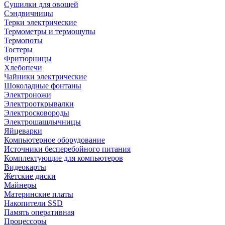
Сушилки для овощей
Сэндвичницы
Терки электрические
Термометры и термощупы
Термопоты
Тостеры
Фритюрницы
Хлебопечи
Чайники электрические
Шоколадные фонтаны
Электроножи
Электрооткрывалки
Электросковороды
Электрошашлычницы
Яйцеварки
Компьютерное оборудование
Источники бесперебойного питания
Комплектующие для компьютеров
Видеокарты
Жетские диски
Майнеры
Материнские платы
Накопители SSD
Память оперативная
Процессоры