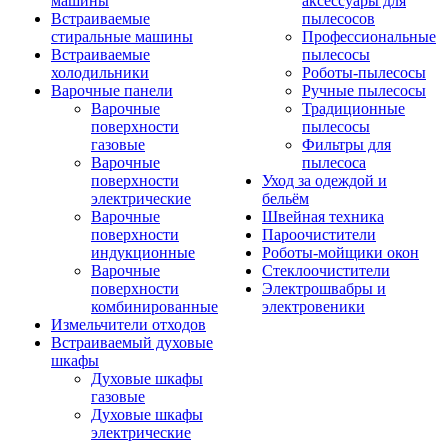
машины
аксессуары для
Встраиваемые
пылесосов
стиральные машины
Профессиональные
Встраиваемые
пылесосы
холодильники
Роботы-пылесосы
Варочные панели
Ручные пылесосы
Варочные
Традиционные
поверхности
пылесосы
газовые
Фильтры для
Варочные
пылесоса
поверхности
Уход за одеждой и
электрические
бельём
Варочные
Швейная техника
поверхности
Пароочистители
индукционные
Роботы-мойщики окон
Варочные
Стеклоочистители
поверхности
Электрошвабры и
комбинированные
электровеники
Измельчители отходов
Встраиваемый духовые
шкафы
Духовые шкафы
газовые
Духовые шкафы
электрические