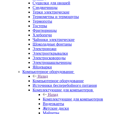
Сушилки для овощей
Сэндвичницы
Терки электрические
Термометры и термощупы
Термопоты
Тостеры
Фритюрницы
Хлебопечи
Чайники электрические
Шоколадные фонтаны
Электроножи
Электрооткрывалки
Электросковороды
Электрошашлычницы
Яйцеварки
Компьютерное оборудование
Назад
Компьютерное оборудование
Источники бесперебойного питания
Комплектующие для компьютеров
Назад
Комплектующие для компьютеров
Видеокарты
Жетские диски
Майнеры