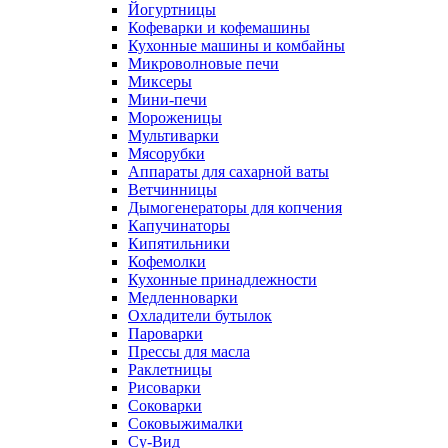
Йогуртницы
Кофеварки и кофемашины
Кухонные машины и комбайны
Микроволновые печи
Миксеры
Мини-печи
Мороженицы
Мультиварки
Мясорубки
Аппараты для сахарной ваты
Ветчинницы
Дымогенераторы для копчения
Капучинаторы
Кипятильники
Кофемолки
Кухонные принадлежности
Медленноварки
Охладители бутылок
Пароварки
Прессы для масла
Раклетницы
Рисоварки
Соковарки
Соковыжималки
Су-Вид