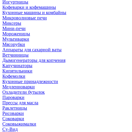
Йогуртницы
Кофеварки и кофемашины
Кухонные машины и комбайны
Микроволновые печи
Миксеры
Мини-печи
Мороженицы
Мультиварки
Мясорубки
Аппараты для сахарной ваты
Ветчинницы
Дымогенераторы для копчения
Капучинаторы
Кипятильники
Кофемолки
Кухонные принадлежности
Медленноварки
Охладители бутылок
Пароварки
Прессы для масла
Раклетницы
Рисоварки
Соковарки
Соковыжималки
Су-Вид