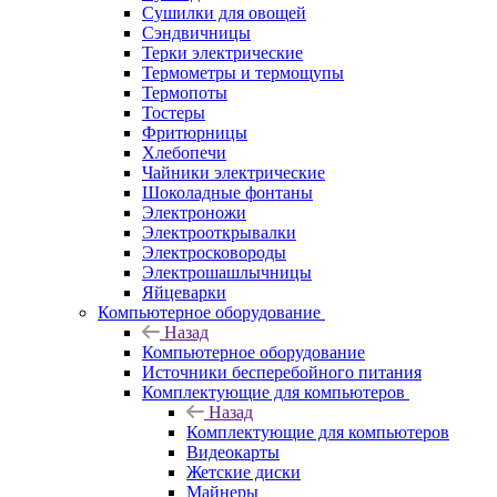
Сушилки для овощей
Сэндвичницы
Терки электрические
Термометры и термощупы
Термопоты
Тостеры
Фритюрницы
Хлебопечи
Чайники электрические
Шоколадные фонтаны
Электроножи
Электрооткрывалки
Электросковороды
Электрошашлычницы
Яйцеварки
Компьютерное оборудование
Назад
Компьютерное оборудование
Источники бесперебойного питания
Комплектующие для компьютеров
Назад
Комплектующие для компьютеров
Видеокарты
Жетские диски
Майнеры