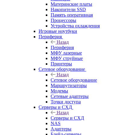
Материнские платы
Накопители SSD
Память оперативная
Процессоры
Устройства охлаждения
Игровые ноутбуки
Периферия
Назад
Периферия
МФУ лазерные
МФУ струйные
Принтеры
Сетевое оборудование
Назад
Сетевое оборудование
Маршрутизаторы
Модемы
Сетевые адаптеры
Точки доступа
Серверы и СХД
Назад
Серверы и СХД
NAS
Адаптеры
Блейд-серверы