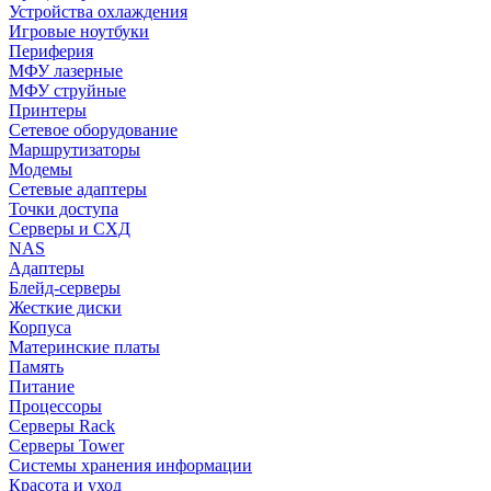
Устройства охлаждения
Игровые ноутбуки
Периферия
МФУ лазерные
МФУ струйные
Принтеры
Сетевое оборудование
Маршрутизаторы
Модемы
Сетевые адаптеры
Точки доступа
Серверы и СХД
NAS
Адаптеры
Блейд-серверы
Жесткие диски
Корпуса
Материнские платы
Память
Питание
Процессоры
Серверы Rack
Серверы Tower
Системы хранения информации
Красота и уход