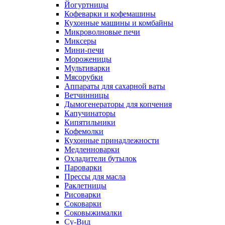
Йогуртницы
Кофеварки и кофемашины
Кухонные машины и комбайны
Микроволновые печи
Миксеры
Мини-печи
Мороженицы
Мультиварки
Мясорубки
Аппараты для сахарной ваты
Ветчинницы
Дымогенераторы для копчения
Капучинаторы
Кипятильники
Кофемолки
Кухонные принадлежности
Медленноварки
Охладители бутылок
Пароварки
Прессы для масла
Раклетницы
Рисоварки
Соковарки
Соковыжималки
Су-Вид