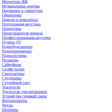
Мониторы ЖК
Музыкальные центры
Наушники и гарнитуры
Объективы
Панели и комплексы
Портативная акустика
Проекторы
Проигрыватели винила
Профессиональная акустика
Пульты ДУ
Радиобудильники
Радиоприемники
Радиосистемы
Ресиверы
Сабвуферы
Селфи палки
Синтезаторы
Стедикамы
Студийный свет
Усилители
Усилители для наушников
Устройства громкой связи
Фотоаппараты
Чехлы
Штативы