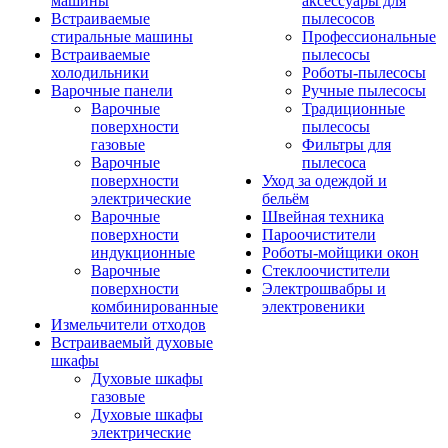
машины
аксессуары для
Встраиваемые
пылесосов
стиральные машины
Профессиональные
Встраиваемые
пылесосы
холодильники
Роботы-пылесосы
Варочные панели
Ручные пылесосы
Варочные
Традиционные
поверхности
пылесосы
газовые
Фильтры для
Варочные
пылесоса
поверхности
Уход за одеждой и
электрические
бельём
Варочные
Швейная техника
поверхности
Пароочистители
индукционные
Роботы-мойщики окон
Варочные
Стеклоочистители
поверхности
Электрошвабры и
комбинированные
электровеники
Измельчители отходов
Встраиваемый духовые
шкафы
Духовые шкафы
газовые
Духовые шкафы
электрические