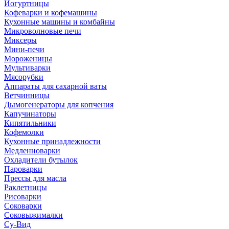
Йогуртницы
Кофеварки и кофемашины
Кухонные машины и комбайны
Микроволновые печи
Миксеры
Мини-печи
Мороженицы
Мультиварки
Мясорубки
Аппараты для сахарной ваты
Ветчинницы
Дымогенераторы для копчения
Капучинаторы
Кипятильники
Кофемолки
Кухонные принадлежности
Медленноварки
Охладители бутылок
Пароварки
Прессы для масла
Раклетницы
Рисоварки
Соковарки
Соковыжималки
Су-Вид