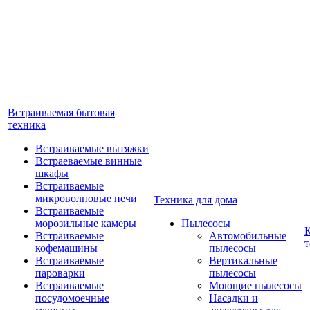
Встраиваемая бытовая
техника
Встраиваемые вытяжки
Встраеваемые винные
шкафы
Встраиваемые
микроволновые печи
Техника для дома
Встраиваемые
морозильные камеры
Пылесосы
Встраиваемые
Автомобильные
т
кофемашины
пылесосы
Встраиваемые
Вертикальные
пароварки
пылесосы
Встраиваемые
Моющие пылесосы
посудомоечные
Насадки и