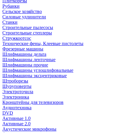
Плиткорезы
Рубанки
Сельское хозяйство
Силовые удлинители
Станки
Строительные пылесосы
Строительные степлеры
Стружкоотсос
Технические фены, Клеевые пистолеты
Фрезерные машины
Шлифмашины дельта
Шлифмашины ленточные
Шлифмашины прочие
Шлифмашины углошлифовальные
Шлифмашины эксцентриковые
Штроборезы
Шуруповерты
Электроточила
Электроника
Кронштейны для телевизоров
Аудиотехника
DVD
Активные 1.0
Активные 2.0
Акустические микрофоны