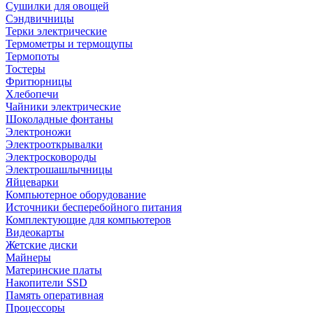
Сушилки для овощей
Сэндвичницы
Терки электрические
Термометры и термощупы
Термопоты
Тостеры
Фритюрницы
Хлебопечи
Чайники электрические
Шоколадные фонтаны
Электроножи
Электрооткрывалки
Электросковороды
Электрошашлычницы
Яйцеварки
Компьютерное оборудование
Источники бесперебойного питания
Комплектующие для компьютеров
Видеокарты
Жетские диски
Майнеры
Материнские платы
Накопители SSD
Память оперативная
Процессоры