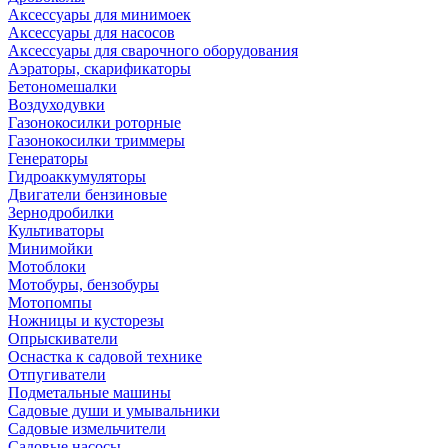
Аксессуары для минимоек
Аксессуары для насосов
Аксессуары для сварочного оборудования
Аэраторы, скарификаторы
Бетономешалки
Воздуходувки
Газонокосилки роторные
Газонокосилки триммеры
Генераторы
Гидроаккумуляторы
Двигатели бензиновые
Зернодробилки
Культиваторы
Минимойки
Мотоблоки
Мотобуры, бензобуры
Мотопомпы
Ножницы и кусторезы
Опрыскиватели
Оснастка к садовой технике
Отпугиватели
Подметальные машины
Садовые души и умывальники
Садовые измельчители
Садовые насосы