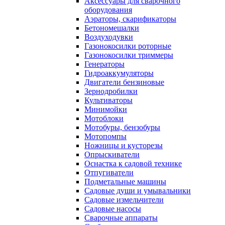
Аксессуары для сварочного
оборудования
Аэраторы, скарификаторы
Бетономешалки
Воздуходувки
Газонокосилки роторные
Газонокосилки триммеры
Генераторы
Гидроаккумуляторы
Двигатели бензиновые
Зернодробилки
Культиваторы
Минимойки
Мотоблоки
Мотобуры, бензобуры
Мотопомпы
Ножницы и кусторезы
Опрыскиватели
Оснастка к садовой технике
Отпугиватели
Подметальные машины
Садовые души и умывальники
Садовые измельчители
Садовые насосы
Сварочные аппараты