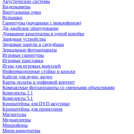
Акустические системы
Видеокамеры
Виртуальные очки
Вспышки
Гарнитуры (наушники с микрофоном)
Ди-джейское оборудование
Домашние кинотеатры в одной коробке
Зарядные устройства
Звуковые панели и саундбары
Зеркальные фотоаппараты
Игровые гарнитуры
Игровые приставки
Игры для игровых консолей
Информационные стойки и киоски
Кабели для аудио, видео
Карты оплаты и цифровой контент
Компактные фотоаппараты со сменными объективами
Комплекты 2.1
Комплекты 5.1
Кронштейны для DVD акустики
Кронштейны для проекторов
Магнитолы
Медиаплееры
Микрофоны
Мини-кинотеатры