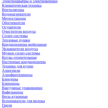
Электрошвабры и электровеники
Климатическая техника
Вентиляторы
Водонагреватели
Метеостанции
Обогреватели
Осушители
Очистители воздуха
Сплит-системы
Тепловые пушки
Кондиционеры мобильные
Увлажнители воздуха
Мульти сплит-системы
Котлы отопительные
Настенные кондиционеры
Техника для кухни
Аэрогрили
Аэрофритюрницы
Блендеры
Блинницы
Вакуумные упаковщики
Вафельницы
Весы кухонные
Вспениватели для молока
Грили