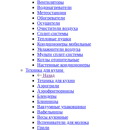
Вентиляторы
Водонагреватели
Метеостанции
Обогреватели
Осушители
Очистители воздуха
Сплит-системы
Тепловые пушки
Кондиционеры мобильные
Увлажнители воздуха
Мульти сплит-системы
Котлы отопительные
Настенные кондиционеры
Техника для кухни
Назад
Техника для кухни
Аэрогрили
Аэрофритюрницы
Блендеры
Блинницы
Вакуумные упаковщики
Вафельницы
Весы кухонные
Вспениватели для молока
Грили