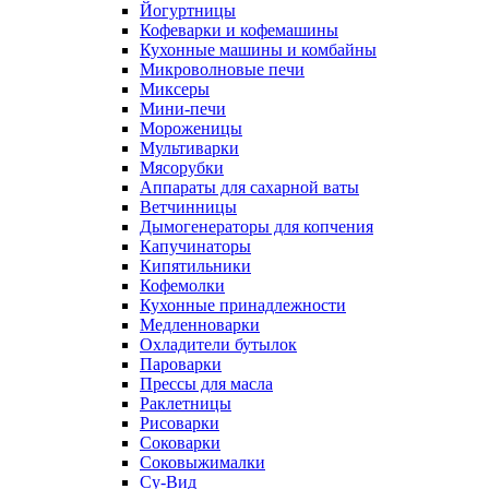
Йогуртницы
Кофеварки и кофемашины
Кухонные машины и комбайны
Микроволновые печи
Миксеры
Мини-печи
Мороженицы
Мультиварки
Мясорубки
Аппараты для сахарной ваты
Ветчинницы
Дымогенераторы для копчения
Капучинаторы
Кипятильники
Кофемолки
Кухонные принадлежности
Медленноварки
Охладители бутылок
Пароварки
Прессы для масла
Раклетницы
Рисоварки
Соковарки
Соковыжималки
Су-Вид