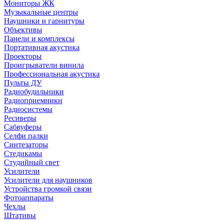
Мониторы ЖК
Музыкальные центры
Наушники и гарнитуры
Объективы
Панели и комплексы
Портативная акустика
Проекторы
Проигрыватели винила
Профессиональная акустика
Пульты ДУ
Радиобудильники
Радиоприемники
Радиосистемы
Ресиверы
Сабвуферы
Селфи палки
Синтезаторы
Стедикамы
Студийный свет
Усилители
Усилители для наушников
Устройства громкой связи
Фотоаппараты
Чехлы
Штативы