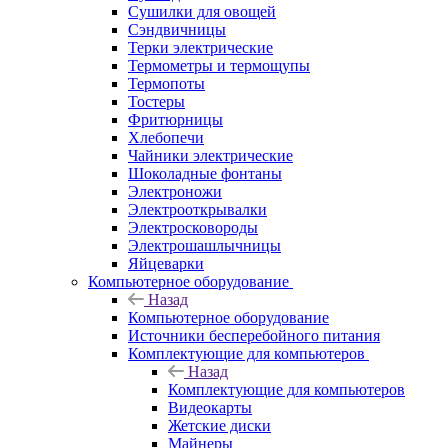
Сушилки для овощей
Сэндвичницы
Терки электрические
Термометры и термощупы
Термопоты
Тостеры
Фритюрницы
Хлебопечи
Чайники электрические
Шоколадные фонтаны
Электроножи
Электрооткрывалки
Электросковороды
Электрошашлычницы
Яйцеварки
Компьютерное оборудование
Назад
Компьютерное оборудование
Источники бесперебойного питания
Комплектующие для компьютеров
Назад
Комплектующие для компьютеров
Видеокарты
Жетские диски
Майнеры