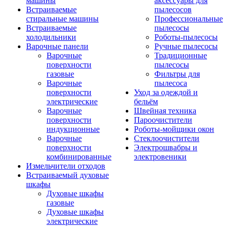
машины
аксессуары для
Встраиваемые
пылесосов
стиральные машины
Профессиональные
Встраиваемые
пылесосы
холодильники
Роботы-пылесосы
Варочные панели
Ручные пылесосы
Варочные
Традиционные
поверхности
пылесосы
газовые
Фильтры для
Варочные
пылесоса
поверхности
Уход за одеждой и
электрические
бельём
Варочные
Швейная техника
поверхности
Пароочистители
индукционные
Роботы-мойщики окон
Варочные
Стеклоочистители
поверхности
Электрошвабры и
комбинированные
электровеники
Измельчители отходов
Встраиваемый духовые
шкафы
Духовые шкафы
газовые
Духовые шкафы
электрические