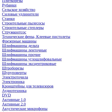
Плиткорезы
Рубанки
Сельское хозяйство
Силовые удлинители
Станки
Строительные пылесосы
Строительные степлеры
Стружкоотсос
Технические фены, Клеевые пистолеты
Фрезерные машины
Шлифмашины дельта
Шлифмашины ленточные
Шлифмашины прочие
Шлифмашины углошлифовальные
Шлифмашины эксцентриковые
Штроборезы
Шуруповерты
Электроточила
Электроника
Кронштейны для телевизоров
Аудиотехника
DVD
Активные 1.0
Активные 2.0
Акустические микрофоны