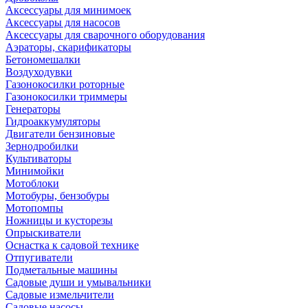
Аксессуары для минимоек
Аксессуары для насосов
Аксессуары для сварочного оборудования
Аэраторы, скарификаторы
Бетономешалки
Воздуходувки
Газонокосилки роторные
Газонокосилки триммеры
Генераторы
Гидроаккумуляторы
Двигатели бензиновые
Зернодробилки
Культиваторы
Минимойки
Мотоблоки
Мотобуры, бензобуры
Мотопомпы
Ножницы и кусторезы
Опрыскиватели
Оснастка к садовой технике
Отпугиватели
Подметальные машины
Садовые души и умывальники
Садовые измельчители
Садовые насосы