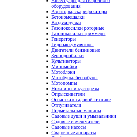
Аксессуары для сварочного
оборудования
Аэраторы, скарификаторы
Бетономешалки
Воздуходувки
Газонокосилки роторные
Газонокосилки триммеры
Генераторы
Гидроаккумуляторы
Двигатели бензиновые
Зернодробилки
Культиваторы
Минимойки
Мотоблоки
Мотобуры, бензобуры
Мотопомпы
Ножницы и кусторезы
Опрыскиватели
Оснастка к садовой технике
Отпугиватели
Подметальные машины
Садовые души и умывальники
Садовые измельчители
Садовые насосы
Сварочные аппараты