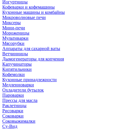
Йогуртницы
Кофеварки и кофемашины
Кухонные машины и комбайны
Микроволновые печи
Миксеры
Мини-печи
Мороженицы
Мультиварки
Мясорубки
Аппараты для сахарной ваты
Ветчинницы
Дымогенераторы для копчения
Капучинаторы
Кипятильники
Кофемолки
Кухонные принадлежности
Медленноварки
Охладители бутылок
Пароварки
Прессы для масла
Раклетницы
Рисоварки
Соковарки
Соковыжималки
Су-Вид