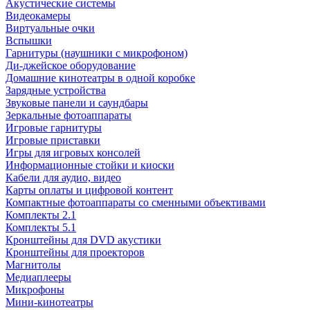
Акустические системы
Видеокамеры
Виртуальные очки
Вспышки
Гарнитуры (наушники с микрофоном)
Ди-джейское оборудование
Домашние кинотеатры в одной коробке
Зарядные устройства
Звуковые панели и саундбары
Зеркальные фотоаппараты
Игровые гарнитуры
Игровые приставки
Игры для игровых консолей
Информационные стойки и киоски
Кабели для аудио, видео
Карты оплаты и цифровой контент
Компактные фотоаппараты со сменными объективами
Комплекты 2.1
Комплекты 5.1
Кронштейны для DVD акустики
Кронштейны для проекторов
Магнитолы
Медиаплееры
Микрофоны
Мини-кинотеатры