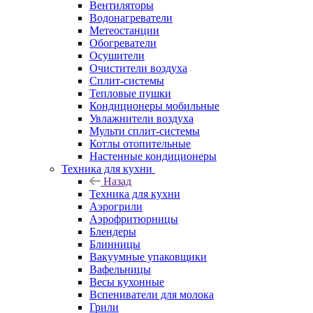
Вентиляторы
Водонагреватели
Метеостанции
Обогреватели
Осушители
Очистители воздуха
Сплит-системы
Тепловые пушки
Кондиционеры мобильные
Увлажнители воздуха
Мульти сплит-системы
Котлы отопительные
Настенные кондиционеры
Техника для кухни
Назад
Техника для кухни
Аэрогрили
Аэрофритюрницы
Блендеры
Блинницы
Вакуумные упаковщики
Вафельницы
Весы кухонные
Вспениватели для молока
Грили