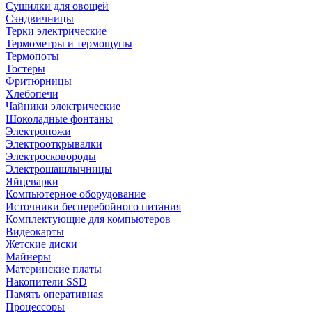
Сушилки для овощей
Сэндвичницы
Терки электрические
Термометры и термощупы
Термопоты
Тостеры
Фритюрницы
Хлебопечи
Чайники электрические
Шоколадные фонтаны
Электроножи
Электрооткрывалки
Электросковороды
Электрошашлычницы
Яйцеварки
Компьютерное оборудование
Источники бесперебойного питания
Комплектующие для компьютеров
Видеокарты
Жетские диски
Майнеры
Материнские платы
Накопители SSD
Память оперативная
Процессоры