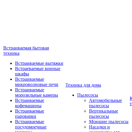
Встраиваемая бытовая
техника
Встраиваемые вытяжки
Встраеваемые винные
шкафы
Встраиваемые
микроволновые печи
Техника для дома
Встраиваемые
морозильные камеры
Пылесосы
Встраиваемые
Автомобильные
т
кофемашины
пылесосы
Встраиваемые
Вертикальные
пароварки
пылесосы
Встраиваемые
Моющие пылесосы
посудомоечные
Насадки и