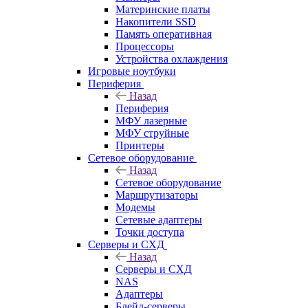
Материнские платы
Накопители SSD
Память оперативная
Процессоры
Устройства охлаждения
Игровые ноутбуки
Периферия
Назад
Периферия
МФУ лазерные
МФУ струйные
Принтеры
Сетевое оборудование
Назад
Сетевое оборудование
Маршрутизаторы
Модемы
Сетевые адаптеры
Точки доступа
Серверы и СХД
Назад
Серверы и СХД
NAS
Адаптеры
Блейд-серверы