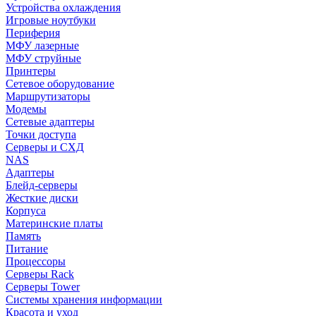
Устройства охлаждения
Игровые ноутбуки
Периферия
МФУ лазерные
МФУ струйные
Принтеры
Сетевое оборудование
Маршрутизаторы
Модемы
Сетевые адаптеры
Точки доступа
Серверы и СХД
NAS
Адаптеры
Блейд-серверы
Жесткие диски
Корпуса
Материнские платы
Память
Питание
Процессоры
Серверы Rack
Серверы Tower
Системы хранения информации
Красота и уход