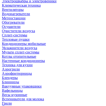
Электрошвабры и электровеники
Климатическая техника
Вентиляторы
Водонагреватели
Метеостанции
Обогреватели
Осушители
Очистители воздуха
Сплит-системы
Тепловые пушки
Кондиционеры мобильные
Увлажнители воздуха
Мульти сплит-системы
Котлы отопительные
Настенные кондиционеры
Техника для кухни
Аэрогрили
Аэрофритюрницы
Блендеры
Блинницы
Вакуумные упаковщики
Вафельницы
Весы кухонные
Вспениватели для молока
Грили