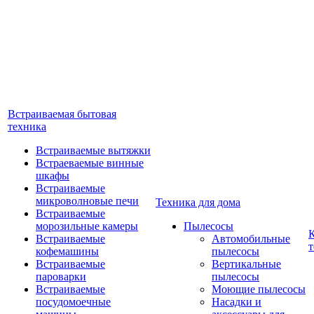
Встраиваемая бытовая
техника
Встраиваемые вытяжки
Встраеваемые винные
шкафы
Встраиваемые
микроволновые печи
Техника для дома
Встраиваемые
морозильные камеры
Пылесосы
Встраиваемые
Автомобильные
т
кофемашины
пылесосы
Встраиваемые
Вертикальные
пароварки
пылесосы
Встраиваемые
Моющие пылесосы
посудомоечные
Насадки и