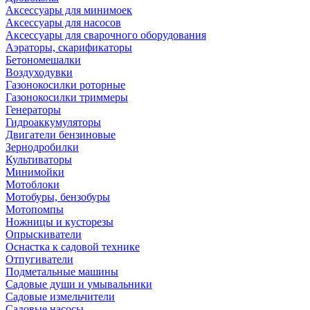
Аксессуары для минимоек
Аксессуары для насосов
Аксессуары для сварочного оборудования
Аэраторы, скарификаторы
Бетономешалки
Воздуходувки
Газонокосилки роторные
Газонокосилки триммеры
Генераторы
Гидроаккумуляторы
Двигатели бензиновые
Зернодробилки
Культиваторы
Минимойки
Мотоблоки
Мотобуры, бензобуры
Мотопомпы
Ножницы и кусторезы
Опрыскиватели
Оснастка к садовой технике
Отпугиватели
Подметальные машины
Садовые души и умывальники
Садовые измельчители
Садовые насосы