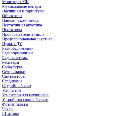
Мониторы ЖК
Музыкальные центры
Наушники и гарнитуры
Объективы
Панели и комплексы
Портативная акустика
Проекторы
Проигрыватели винила
Профессиональная акустика
Пульты ДУ
Радиобудильники
Радиоприемники
Радиосистемы
Ресиверы
Сабвуферы
Селфи палки
Синтезаторы
Стедикамы
Студийный свет
Усилители
Усилители для наушников
Устройства громкой связи
Фотоаппараты
Чехлы
Штативы