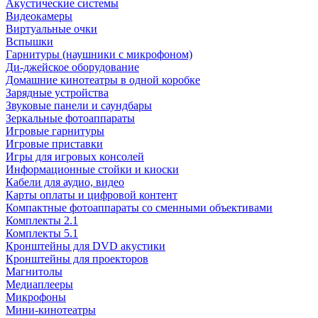
Акустические системы
Видеокамеры
Виртуальные очки
Вспышки
Гарнитуры (наушники с микрофоном)
Ди-джейское оборудование
Домашние кинотеатры в одной коробке
Зарядные устройства
Звуковые панели и саундбары
Зеркальные фотоаппараты
Игровые гарнитуры
Игровые приставки
Игры для игровых консолей
Информационные стойки и киоски
Кабели для аудио, видео
Карты оплаты и цифровой контент
Компактные фотоаппараты со сменными объективами
Комплекты 2.1
Комплекты 5.1
Кронштейны для DVD акустики
Кронштейны для проекторов
Магнитолы
Медиаплееры
Микрофоны
Мини-кинотеатры