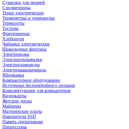
Сушилки для овощей
Сэндвичницы
Терки электрические
Термометры и термощупы
Термопоты
Тостеры
Фритюрницы
Хлебопечи
Чайники электрические
Шоколадные фонтаны
Электроножи
Электрооткрывалки
Электросковороды
Электрошашлычницы
Яйцеварки
Компьютерное оборудование
Источники бесперебойного питания
Комплектующие для компьютеров
Видеокарты
Жетские диски
Майнеры
Материнские платы
Накопители SSD
Память оперативная
Процессоры