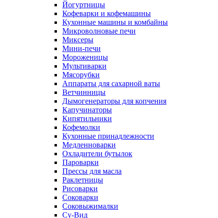
Йогуртницы
Кофеварки и кофемашины
Кухонные машины и комбайны
Микроволновые печи
Миксеры
Мини-печи
Мороженицы
Мультиварки
Мясорубки
Аппараты для сахарной ваты
Ветчинницы
Дымогенераторы для копчения
Капучинаторы
Кипятильники
Кофемолки
Кухонные принадлежности
Медленноварки
Охладители бутылок
Пароварки
Прессы для масла
Раклетницы
Рисоварки
Соковарки
Соковыжималки
Су-Вид