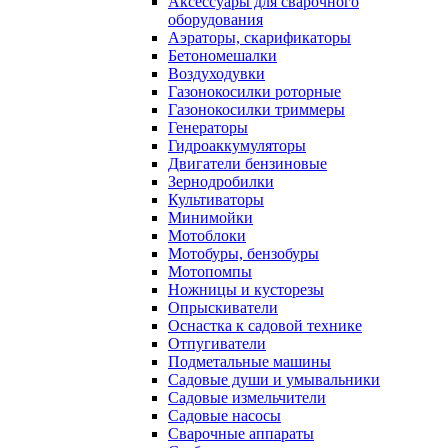
Аксессуары для сварочного
оборудования
Аэраторы, скарификаторы
Бетономешалки
Воздуходувки
Газонокосилки роторные
Газонокосилки триммеры
Генераторы
Гидроаккумуляторы
Двигатели бензиновые
Зернодробилки
Культиваторы
Минимойки
Мотоблоки
Мотобуры, бензобуры
Мотопомпы
Ножницы и кусторезы
Опрыскиватели
Оснастка к садовой технике
Отпугиватели
Подметальные машины
Садовые души и умывальники
Садовые измельчители
Садовые насосы
Сварочные аппараты