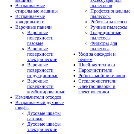
машины
аксессуары для
Встраиваемые
пылесосов
стиральные машины
Профессиональные
Встраиваемые
пылесосы
холодильники
Роботы-пылесосы
Варочные панели
Ручные пылесосы
Варочные
Традиционные
поверхности
пылесосы
газовые
Фильтры для
Варочные
пылесоса
поверхности
Уход за одеждой и
электрические
бельём
Варочные
Швейная техника
поверхности
Пароочистители
индукционные
Роботы-мойщики окон
Варочные
Стеклоочистители
поверхности
Электрошвабры и
комбинированные
электровеники
Измельчители отходов
Встраиваемый духовые
шкафы
Духовые шкафы
газовые
Духовые шкафы
электрические