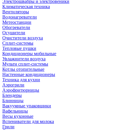
Электрошвабры и электровеники
Климатическая техника
Вентиляторы
Водонагреватели
Метеостанции
Обогреватели
Осушители
Очистители воздуха
Сплит-системы
Тепловые пушки
Кондиционеры мобильные
Увлажнители воздуха
Мульти сплит-системы
Котлы отопительные
Настенные кондиционеры
Техника для кухни
Аэрогрили
Аэрофритюрницы
Блендеры
Блинницы
Вакуумные упаковщики
Вафельницы
Весы кухонные
Вспениватели для молока
Грили