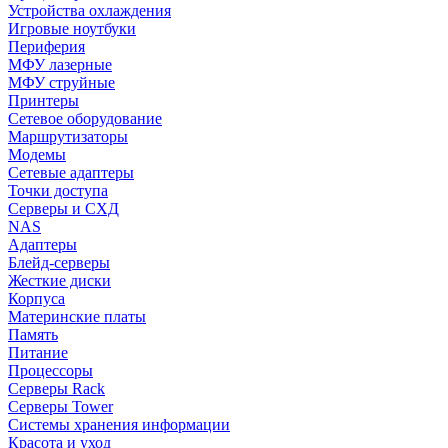
Устройства охлаждения
Игровые ноутбуки
Периферия
МФУ лазерные
МФУ струйные
Принтеры
Сетевое оборудование
Маршрутизаторы
Модемы
Сетевые адаптеры
Точки доступа
Серверы и СХД
NAS
Адаптеры
Блейд-серверы
Жесткие диски
Корпуса
Материнские платы
Память
Питание
Процессоры
Серверы Rack
Серверы Tower
Системы хранения информации
Красота и уход