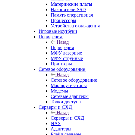
Материнские платы
Накопители SSD
Память оперативная
Процессоры
Устройства охлаждения
Игровые ноутбуки
Периферия
Назад
Периферия
МФУ лазерные
МФУ струйные
Принтеры
Сетевое оборудование
Назад
Сетевое оборудование
Маршрутизаторы
Модемы
Сетевые адаптеры
Точки доступа
Серверы и СХД
Назад
Серверы и СХД
NAS
Адаптеры
Блейд-серверы