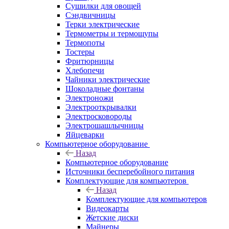
Сушилки для овощей
Сэндвичницы
Терки электрические
Термометры и термощупы
Термопоты
Тостеры
Фритюрницы
Хлебопечи
Чайники электрические
Шоколадные фонтаны
Электроножи
Электрооткрывалки
Электросковороды
Электрошашлычницы
Яйцеварки
Компьютерное оборудование
Назад
Компьютерное оборудование
Источники бесперебойного питания
Комплектующие для компьютеров
Назад
Комплектующие для компьютеров
Видеокарты
Жетские диски
Майнеры