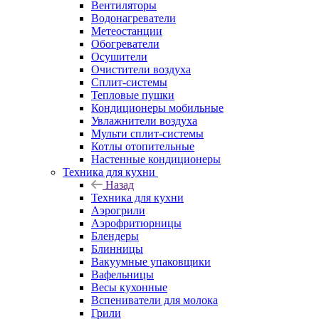
Вентиляторы
Водонагреватели
Метеостанции
Обогреватели
Осушители
Очистители воздуха
Сплит-системы
Тепловые пушки
Кондиционеры мобильные
Увлажнители воздуха
Мульти сплит-системы
Котлы отопительные
Настенные кондиционеры
Техника для кухни
Назад
Техника для кухни
Аэрогрили
Аэрофритюрницы
Блендеры
Блинницы
Вакуумные упаковщики
Вафельницы
Весы кухонные
Вспениватели для молока
Грили