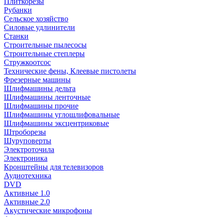
Плиткорезы
Рубанки
Сельское хозяйство
Силовые удлинители
Станки
Строительные пылесосы
Строительные степлеры
Стружкоотсос
Технические фены, Клеевые пистолеты
Фрезерные машины
Шлифмашины дельта
Шлифмашины ленточные
Шлифмашины прочие
Шлифмашины углошлифовальные
Шлифмашины эксцентриковые
Штроборезы
Шуруповерты
Электроточила
Электроника
Кронштейны для телевизоров
Аудиотехника
DVD
Активные 1.0
Активные 2.0
Акустические микрофоны