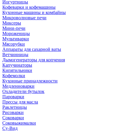
Йогуртницы
Кофеварки и кофемашины
Кухонные машины и комбайны
Микроволновые печи
Миксеры
Мини-печи
Мороженицы
Мультиварки
Мясорубки
Аппараты для сахарной ваты
Ветчинницы
Дымогенераторы для копчения
Капучинаторы
Кипятильники
Кофемолки
Кухонные принадлежности
Медленноварки
Охладители бутылок
Пароварки
Прессы для масла
Раклетницы
Рисоварки
Соковарки
Соковыжималки
Су-Вид