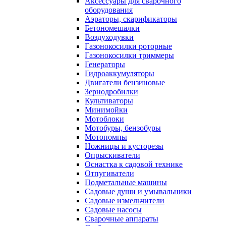
Аксессуары для сварочного
оборудования
Аэраторы, скарификаторы
Бетономешалки
Воздуходувки
Газонокосилки роторные
Газонокосилки триммеры
Генераторы
Гидроаккумуляторы
Двигатели бензиновые
Зернодробилки
Культиваторы
Минимойки
Мотоблоки
Мотобуры, бензобуры
Мотопомпы
Ножницы и кусторезы
Опрыскиватели
Оснастка к садовой технике
Отпугиватели
Подметальные машины
Садовые души и умывальники
Садовые измельчители
Садовые насосы
Сварочные аппараты