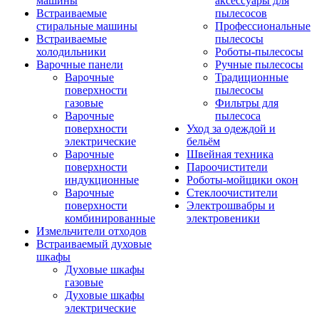
машины
аксессуары для
Встраиваемые
пылесосов
стиральные машины
Профессиональные
Встраиваемые
пылесосы
холодильники
Роботы-пылесосы
Варочные панели
Ручные пылесосы
Варочные
Традиционные
поверхности
пылесосы
газовые
Фильтры для
Варочные
пылесоса
поверхности
Уход за одеждой и
электрические
бельём
Варочные
Швейная техника
поверхности
Пароочистители
индукционные
Роботы-мойщики окон
Варочные
Стеклоочистители
поверхности
Электрошвабры и
комбинированные
электровеники
Измельчители отходов
Встраиваемый духовые
шкафы
Духовые шкафы
газовые
Духовые шкафы
электрические