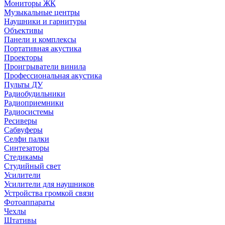
Мониторы ЖК
Музыкальные центры
Наушники и гарнитуры
Объективы
Панели и комплексы
Портативная акустика
Проекторы
Проигрыватели винила
Профессиональная акустика
Пульты ДУ
Радиобудильники
Радиоприемники
Радиосистемы
Ресиверы
Сабвуферы
Селфи палки
Синтезаторы
Стедикамы
Студийный свет
Усилители
Усилители для наушников
Устройства громкой связи
Фотоаппараты
Чехлы
Штативы