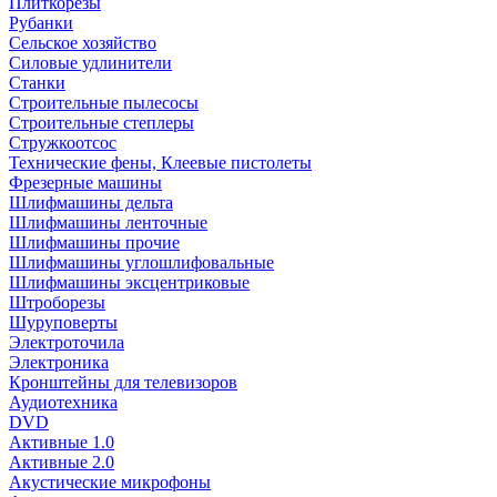
Плиткорезы
Рубанки
Сельское хозяйство
Силовые удлинители
Станки
Строительные пылесосы
Строительные степлеры
Стружкоотсос
Технические фены, Клеевые пистолеты
Фрезерные машины
Шлифмашины дельта
Шлифмашины ленточные
Шлифмашины прочие
Шлифмашины углошлифовальные
Шлифмашины эксцентриковые
Штроборезы
Шуруповерты
Электроточила
Электроника
Кронштейны для телевизоров
Аудиотехника
DVD
Активные 1.0
Активные 2.0
Акустические микрофоны