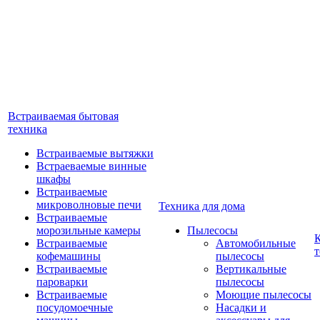
Встраиваемая бытовая
техника
Встраиваемые вытяжки
Встраеваемые винные
шкафы
Встраиваемые
микроволновые печи
Техника для дома
Встраиваемые
морозильные камеры
Пылесосы
Встраиваемые
Автомобильные
т
кофемашины
пылесосы
Встраиваемые
Вертикальные
пароварки
пылесосы
Встраиваемые
Моющие пылесосы
посудомоечные
Насадки и