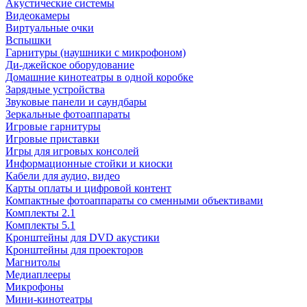
Акустические системы
Видеокамеры
Виртуальные очки
Вспышки
Гарнитуры (наушники с микрофоном)
Ди-джейское оборудование
Домашние кинотеатры в одной коробке
Зарядные устройства
Звуковые панели и саундбары
Зеркальные фотоаппараты
Игровые гарнитуры
Игровые приставки
Игры для игровых консолей
Информационные стойки и киоски
Кабели для аудио, видео
Карты оплаты и цифровой контент
Компактные фотоаппараты со сменными объективами
Комплекты 2.1
Комплекты 5.1
Кронштейны для DVD акустики
Кронштейны для проекторов
Магнитолы
Медиаплееры
Микрофоны
Мини-кинотеатры