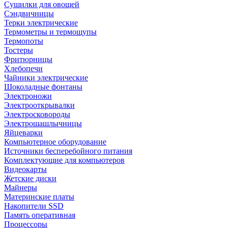
Сушилки для овощей
Сэндвичницы
Терки электрические
Термометры и термощупы
Термопоты
Тостеры
Фритюрницы
Хлебопечи
Чайники электрические
Шоколадные фонтаны
Электроножи
Электрооткрывалки
Электросковороды
Электрошашлычницы
Яйцеварки
Компьютерное оборудование
Источники бесперебойного питания
Комплектующие для компьютеров
Видеокарты
Жетские диски
Майнеры
Материнские платы
Накопители SSD
Память оперативная
Процессоры