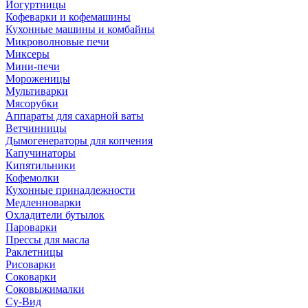
Йогуртницы
Кофеварки и кофемашины
Кухонные машины и комбайны
Микроволновые печи
Миксеры
Мини-печи
Мороженицы
Мультиварки
Мясорубки
Аппараты для сахарной ваты
Ветчинницы
Дымогенераторы для копчения
Капучинаторы
Кипятильники
Кофемолки
Кухонные принадлежности
Медленноварки
Охладители бутылок
Пароварки
Прессы для масла
Раклетницы
Рисоварки
Соковарки
Соковыжималки
Су-Вид