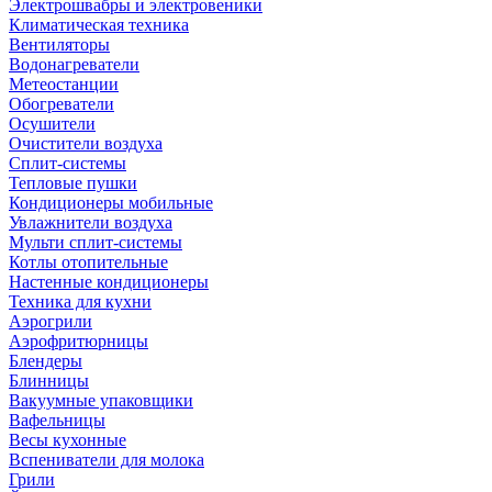
Электрошвабры и электровеники
Климатическая техника
Вентиляторы
Водонагреватели
Метеостанции
Обогреватели
Осушители
Очистители воздуха
Сплит-системы
Тепловые пушки
Кондиционеры мобильные
Увлажнители воздуха
Мульти сплит-системы
Котлы отопительные
Настенные кондиционеры
Техника для кухни
Аэрогрили
Аэрофритюрницы
Блендеры
Блинницы
Вакуумные упаковщики
Вафельницы
Весы кухонные
Вспениватели для молока
Грили