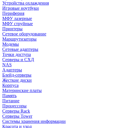
Устройства охлаждения
Игровые ноутбуки
Периферия
МФУ лазерные
МФУ струйные
Принтеры
Сетевое оборудование
Маршрутизаторы
Модемы
Сетевые адаптеры
Точки доступа
Серверы и СХД
NAS
Адаптеры
Блейд-серверы
Жесткие диски
Корпуса
Материнские платы
Память
Питание
Процессоры
Серверы Rack
Серверы Tower
Системы хранения информации
Красота и уход