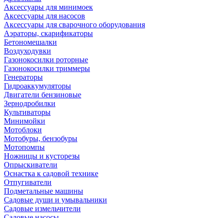
Аксессуары для минимоек
Аксессуары для насосов
Аксессуары для сварочного оборудования
Аэраторы, скарификаторы
Бетономешалки
Воздуходувки
Газонокосилки роторные
Газонокосилки триммеры
Генераторы
Гидроаккумуляторы
Двигатели бензиновые
Зернодробилки
Культиваторы
Минимойки
Мотоблоки
Мотобуры, бензобуры
Мотопомпы
Ножницы и кусторезы
Опрыскиватели
Оснастка к садовой технике
Отпугиватели
Подметальные машины
Садовые души и умывальники
Садовые измельчители
Садовые насосы