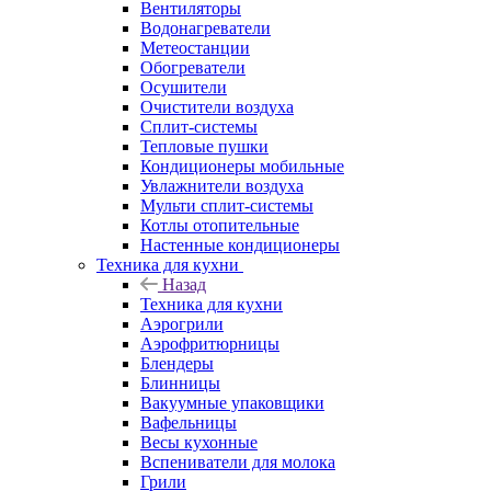
Вентиляторы
Водонагреватели
Метеостанции
Обогреватели
Осушители
Очистители воздуха
Сплит-системы
Тепловые пушки
Кондиционеры мобильные
Увлажнители воздуха
Мульти сплит-системы
Котлы отопительные
Настенные кондиционеры
Техника для кухни
Назад
Техника для кухни
Аэрогрили
Аэрофритюрницы
Блендеры
Блинницы
Вакуумные упаковщики
Вафельницы
Весы кухонные
Вспениватели для молока
Грили