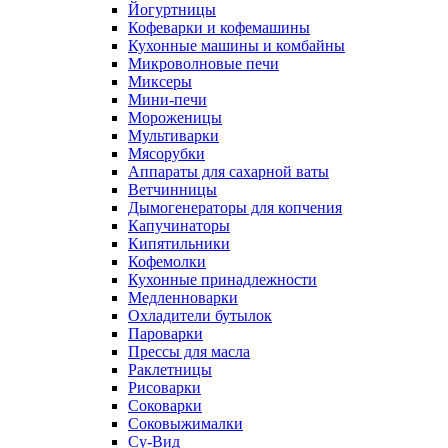
Йогуртницы
Кофеварки и кофемашины
Кухонные машины и комбайны
Микроволновые печи
Миксеры
Мини-печи
Мороженицы
Мультиварки
Мясорубки
Аппараты для сахарной ваты
Ветчинницы
Дымогенераторы для копчения
Капучинаторы
Кипятильники
Кофемолки
Кухонные принадлежности
Медленноварки
Охладители бутылок
Пароварки
Прессы для масла
Раклетницы
Рисоварки
Соковарки
Соковыжималки
Су-Вид