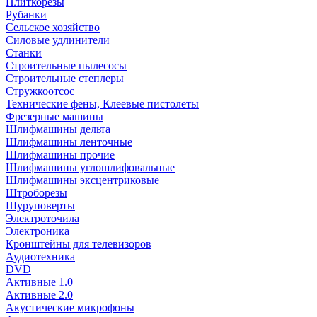
Плиткорезы
Рубанки
Сельское хозяйство
Силовые удлинители
Станки
Строительные пылесосы
Строительные степлеры
Стружкоотсос
Технические фены, Клеевые пистолеты
Фрезерные машины
Шлифмашины дельта
Шлифмашины ленточные
Шлифмашины прочие
Шлифмашины углошлифовальные
Шлифмашины эксцентриковые
Штроборезы
Шуруповерты
Электроточила
Электроника
Кронштейны для телевизоров
Аудиотехника
DVD
Активные 1.0
Активные 2.0
Акустические микрофоны