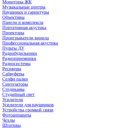
Мониторы ЖК
Музыкальные центры
Наушники и гарнитуры
Объективы
Панели и комплексы
Портативная акустика
Проекторы
Проигрыватели винила
Профессиональная акустика
Пульты ДУ
Радиобудильники
Радиоприемники
Радиосистемы
Ресиверы
Сабвуферы
Селфи палки
Синтезаторы
Стедикамы
Студийный свет
Усилители
Усилители для наушников
Устройства громкой связи
Фотоаппараты
Чехлы
Штативы