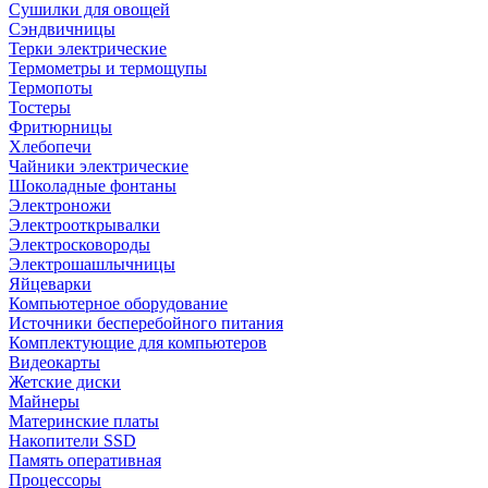
Сушилки для овощей
Сэндвичницы
Терки электрические
Термометры и термощупы
Термопоты
Тостеры
Фритюрницы
Хлебопечи
Чайники электрические
Шоколадные фонтаны
Электроножи
Электрооткрывалки
Электросковороды
Электрошашлычницы
Яйцеварки
Компьютерное оборудование
Источники бесперебойного питания
Комплектующие для компьютеров
Видеокарты
Жетские диски
Майнеры
Материнские платы
Накопители SSD
Память оперативная
Процессоры