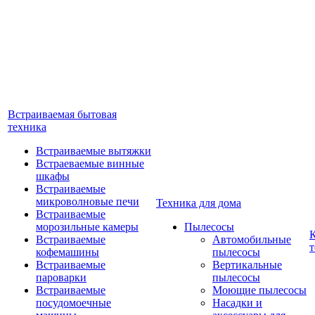
Встраиваемая бытовая
техника
Встраиваемые вытяжки
Встраеваемые винные
шкафы
Встраиваемые
микроволновые печи
Техника для дома
Встраиваемые
морозильные камеры
Пылесосы
Встраиваемые
Автомобильные
т
кофемашины
пылесосы
Встраиваемые
Вертикальные
пароварки
пылесосы
Встраиваемые
Моющие пылесосы
посудомоечные
Насадки и