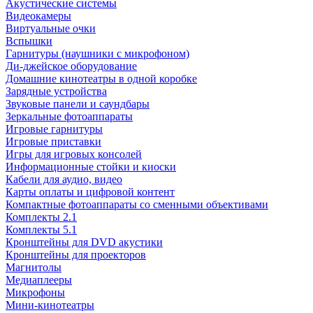
Акустические системы
Видеокамеры
Виртуальные очки
Вспышки
Гарнитуры (наушники с микрофоном)
Ди-джейское оборудование
Домашние кинотеатры в одной коробке
Зарядные устройства
Звуковые панели и саундбары
Зеркальные фотоаппараты
Игровые гарнитуры
Игровые приставки
Игры для игровых консолей
Информационные стойки и киоски
Кабели для аудио, видео
Карты оплаты и цифровой контент
Компактные фотоаппараты со сменными объективами
Комплекты 2.1
Комплекты 5.1
Кронштейны для DVD акустики
Кронштейны для проекторов
Магнитолы
Медиаплееры
Микрофоны
Мини-кинотеатры