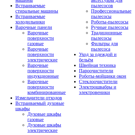
машины
аксессуары для
Встраиваемые
пылесосов
стиральные машины
Профессиональные
Встраиваемые
пылесосы
холодильники
Роботы-пылесосы
Варочные панели
Ручные пылесосы
Варочные
Традиционные
поверхности
пылесосы
газовые
Фильтры для
Варочные
пылесоса
поверхности
Уход за одеждой и
электрические
бельём
Варочные
Швейная техника
поверхности
Пароочистители
индукционные
Роботы-мойщики окон
Варочные
Стеклоочистители
поверхности
Электрошвабры и
комбинированные
электровеники
Измельчители отходов
Встраиваемый духовые
шкафы
Духовые шкафы
газовые
Духовые шкафы
электрические