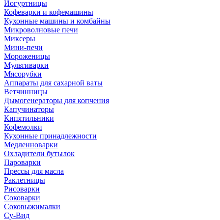
Йогуртницы
Кофеварки и кофемашины
Кухонные машины и комбайны
Микроволновые печи
Миксеры
Мини-печи
Мороженицы
Мультиварки
Мясорубки
Аппараты для сахарной ваты
Ветчинницы
Дымогенераторы для копчения
Капучинаторы
Кипятильники
Кофемолки
Кухонные принадлежности
Медленноварки
Охладители бутылок
Пароварки
Прессы для масла
Раклетницы
Рисоварки
Соковарки
Соковыжималки
Су-Вид