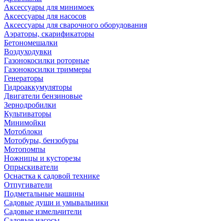
Аксессуары для минимоек
Аксессуары для насосов
Аксессуары для сварочного оборудования
Аэраторы, скарификаторы
Бетономешалки
Воздуходувки
Газонокосилки роторные
Газонокосилки триммеры
Генераторы
Гидроаккумуляторы
Двигатели бензиновые
Зернодробилки
Культиваторы
Минимойки
Мотоблоки
Мотобуры, бензобуры
Мотопомпы
Ножницы и кусторезы
Опрыскиватели
Оснастка к садовой технике
Отпугиватели
Подметальные машины
Садовые души и умывальники
Садовые измельчители
Садовые насосы