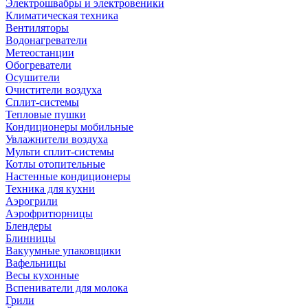
Электрошвабры и электровеники
Климатическая техника
Вентиляторы
Водонагреватели
Метеостанции
Обогреватели
Осушители
Очистители воздуха
Сплит-системы
Тепловые пушки
Кондиционеры мобильные
Увлажнители воздуха
Мульти сплит-системы
Котлы отопительные
Настенные кондиционеры
Техника для кухни
Аэрогрили
Аэрофритюрницы
Блендеры
Блинницы
Вакуумные упаковщики
Вафельницы
Весы кухонные
Вспениватели для молока
Грили