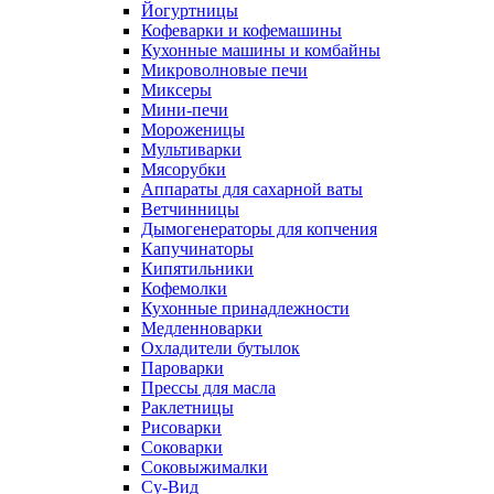
Йогуртницы
Кофеварки и кофемашины
Кухонные машины и комбайны
Микроволновые печи
Миксеры
Мини-печи
Мороженицы
Мультиварки
Мясорубки
Аппараты для сахарной ваты
Ветчинницы
Дымогенераторы для копчения
Капучинаторы
Кипятильники
Кофемолки
Кухонные принадлежности
Медленноварки
Охладители бутылок
Пароварки
Прессы для масла
Раклетницы
Рисоварки
Соковарки
Соковыжималки
Су-Вид