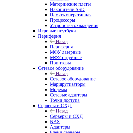
Материнские платы
Накопители SSD
Память оперативная
Процессоры
Устройства охлаждения
Игровые ноутбуки
Периферия
Назад
Периферия
МФУ лазерные
МФУ струйные
Принтеры
Сетевое оборудование
Назад
Сетевое оборудование
Маршрутизаторы
Модемы
Сетевые адаптеры
Точки доступа
Серверы и СХД
Назад
Серверы и СХД
NAS
Адаптеры
Блейд-серверы