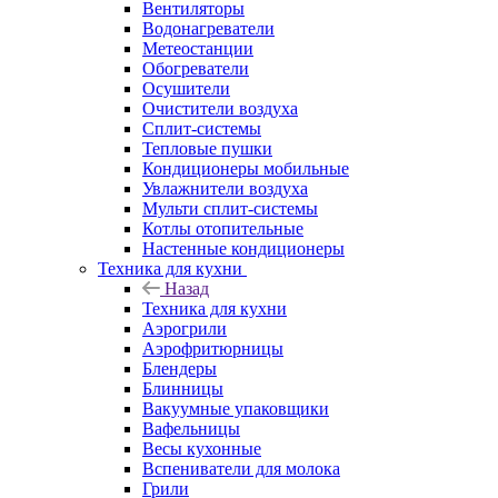
Вентиляторы
Водонагреватели
Метеостанции
Обогреватели
Осушители
Очистители воздуха
Сплит-системы
Тепловые пушки
Кондиционеры мобильные
Увлажнители воздуха
Мульти сплит-системы
Котлы отопительные
Настенные кондиционеры
Техника для кухни
Назад
Техника для кухни
Аэрогрили
Аэрофритюрницы
Блендеры
Блинницы
Вакуумные упаковщики
Вафельницы
Весы кухонные
Вспениватели для молока
Грили