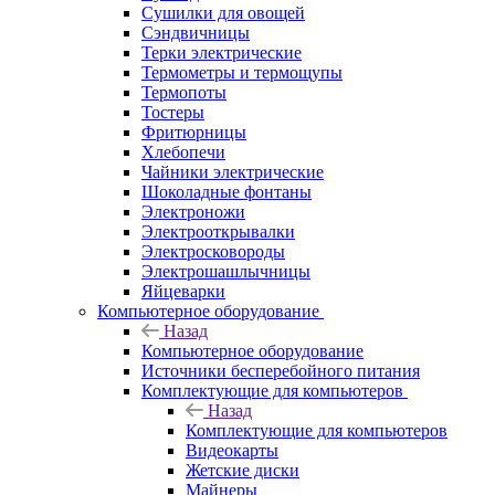
Сушилки для овощей
Сэндвичницы
Терки электрические
Термометры и термощупы
Термопоты
Тостеры
Фритюрницы
Хлебопечи
Чайники электрические
Шоколадные фонтаны
Электроножи
Электрооткрывалки
Электросковороды
Электрошашлычницы
Яйцеварки
Компьютерное оборудование
Назад
Компьютерное оборудование
Источники бесперебойного питания
Комплектующие для компьютеров
Назад
Комплектующие для компьютеров
Видеокарты
Жетские диски
Майнеры