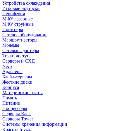
Устройства охлаждения
Игровые ноутбуки
Периферия
МФУ лазерные
МФУ струйные
Принтеры
Сетевое оборудование
Маршрутизаторы
Модемы
Сетевые адаптеры
Точки доступа
Серверы и СХД
NAS
Адаптеры
Блейд-серверы
Жесткие диски
Корпуса
Материнские платы
Память
Питание
Процессоры
Серверы Rack
Серверы Tower
Системы хранения информации
Красота и уход