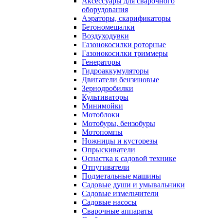
Аксессуары для сварочного
оборудования
Аэраторы, скарификаторы
Бетономешалки
Воздуходувки
Газонокосилки роторные
Газонокосилки триммеры
Генераторы
Гидроаккумуляторы
Двигатели бензиновые
Зернодробилки
Культиваторы
Минимойки
Мотоблоки
Мотобуры, бензобуры
Мотопомпы
Ножницы и кусторезы
Опрыскиватели
Оснастка к садовой технике
Отпугиватели
Подметальные машины
Садовые души и умывальники
Садовые измельчители
Садовые насосы
Сварочные аппараты