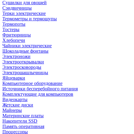
Сушилки для овощей
Сэндвичницы
Терки электрические
Термометры и термощупы
Термопоты
Тостеры
Фритюрницы
Хлебопечи
Чайники электрические
Шоколадные фонтаны
Электроножи
Электрооткрывалки
Электросковороды
Электрошашлычницы
Яйцеварки
Компьютерное оборудование
Источники бесперебойного питания
Комплектующие для компьютеров
Видеокарты
Жетские диски
Майнеры
Материнские платы
Накопители SSD
Память оперативная
Процессоры