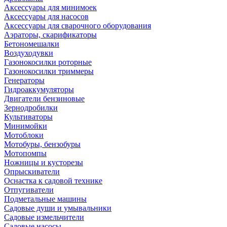
Аксессуары для минимоек
Аксессуары для насосов
Аксессуары для сварочного оборудования
Аэраторы, скарификаторы
Бетономешалки
Воздуходувки
Газонокосилки роторные
Газонокосилки триммеры
Генераторы
Гидроаккумуляторы
Двигатели бензиновые
Зернодробилки
Культиваторы
Минимойки
Мотоблоки
Мотобуры, бензобуры
Мотопомпы
Ножницы и кусторезы
Опрыскиватели
Оснастка к садовой технике
Отпугиватели
Подметальные машины
Садовые души и умывальники
Садовые измельчители
Садовые насосы