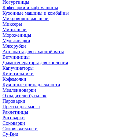
Йогуртницы
Кофеварки и кофемашины
Кухонные машины и комбайны
Микроволновые печи
Миксеры
Мини-печи
Мороженицы
Мультиварки
Мясорубки
Аппараты для сахарной ваты
Ветчинницы
Дымогенераторы для копчения
Капучинаторы
Кипятильники
Кофемолки
Кухонные принадлежности
Медленноварки
Охладители бутылок
Пароварки
Прессы для масла
Раклетницы
Рисоварки
Соковарки
Соковыжималки
Су-Вид