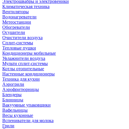
Электрошвабры и электровеники
Климатическая техника
Вентиляторы
Водонагреватели
Метеостанции
Обогреватели
Осушители
Очистители воздуха
Сплит-системы
Тепловые пушки
Кондиционеры мобильные
Увлажнители воздуха
Мульти сплит-системы
Котлы отопительные
Настенные кондиционеры
Техника для кухни
Аэрогрили
Аэрофритюрницы
Блендеры
Блинницы
Вакуумные упаковщики
Вафельницы
Весы кухонные
Вспениватели для молока
Грили