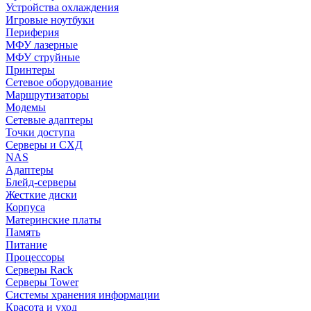
Устройства охлаждения
Игровые ноутбуки
Периферия
МФУ лазерные
МФУ струйные
Принтеры
Сетевое оборудование
Маршрутизаторы
Модемы
Сетевые адаптеры
Точки доступа
Серверы и СХД
NAS
Адаптеры
Блейд-серверы
Жесткие диски
Корпуса
Материнские платы
Память
Питание
Процессоры
Серверы Rack
Серверы Tower
Системы хранения информации
Красота и уход