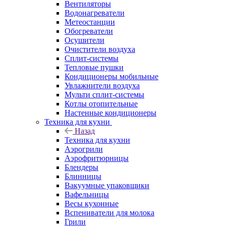
Вентиляторы
Водонагреватели
Метеостанции
Обогреватели
Осушители
Очистители воздуха
Сплит-системы
Тепловые пушки
Кондиционеры мобильные
Увлажнители воздуха
Мульти сплит-системы
Котлы отопительные
Настенные кондиционеры
Техника для кухни
Назад
Техника для кухни
Аэрогрили
Аэрофритюрницы
Блендеры
Блинницы
Вакуумные упаковщики
Вафельницы
Весы кухонные
Вспениватели для молока
Грили