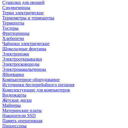
Сушилки для овощей
Сэндвичницы
Терки электрические
Термометры и термощупы
Термопоты
Тостеры
Фритюрницы
Хлебопечи
Чайники электрические
Шоколадные фонтаны
Электроножи
Электрооткрывалки
Электросковороды
Электрошашлычницы
Яйцеварки
Компьютерное оборудование
Источники бесперебойного питания
Комплектующие для компьютеров
Видеокарты
Жетские диски
Майнеры
Материнские платы
Накопители SSD
Память оперативная
Процессоры