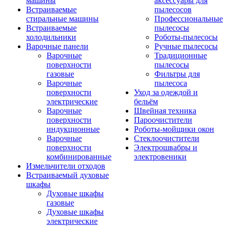
машины
аксессуары для
Встраиваемые
пылесосов
стиральные машины
Профессиональные
Встраиваемые
пылесосы
холодильники
Роботы-пылесосы
Варочные панели
Ручные пылесосы
Варочные
Традиционные
поверхности
пылесосы
газовые
Фильтры для
Варочные
пылесоса
поверхности
Уход за одеждой и
электрические
бельём
Варочные
Швейная техника
поверхности
Пароочистители
индукционные
Роботы-мойщики окон
Варочные
Стеклоочистители
поверхности
Электрошвабры и
комбинированные
электровеники
Измельчители отходов
Встраиваемый духовые
шкафы
Духовые шкафы
газовые
Духовые шкафы
электрические