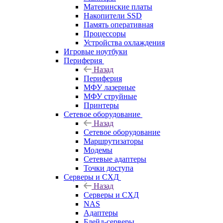
Материнские платы
Накопители SSD
Память оперативная
Процессоры
Устройства охлаждения
Игровые ноутбуки
Периферия
Назад
Периферия
МФУ лазерные
МФУ струйные
Принтеры
Сетевое оборудование
Назад
Сетевое оборудование
Маршрутизаторы
Модемы
Сетевые адаптеры
Точки доступа
Серверы и СХД
Назад
Серверы и СХД
NAS
Адаптеры
Блейд-серверы