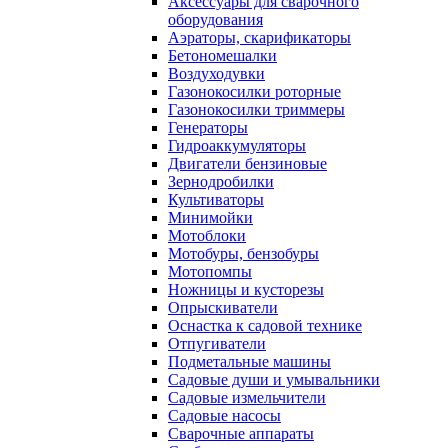
Аксессуары для сварочного
оборудования
Аэраторы, скарификаторы
Бетономешалки
Воздуходувки
Газонокосилки роторные
Газонокосилки триммеры
Генераторы
Гидроаккумуляторы
Двигатели бензиновые
Зернодробилки
Культиваторы
Минимойки
Мотоблоки
Мотобуры, бензобуры
Мотопомпы
Ножницы и кусторезы
Опрыскиватели
Оснастка к садовой технике
Отпугиватели
Подметальные машины
Садовые души и умывальники
Садовые измельчители
Садовые насосы
Сварочные аппараты