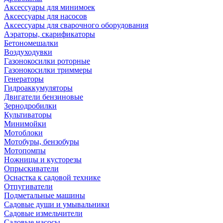
Аксессуары для минимоек
Аксессуары для насосов
Аксессуары для сварочного оборудования
Аэраторы, скарификаторы
Бетономешалки
Воздуходувки
Газонокосилки роторные
Газонокосилки триммеры
Генераторы
Гидроаккумуляторы
Двигатели бензиновые
Зернодробилки
Культиваторы
Минимойки
Мотоблоки
Мотобуры, бензобуры
Мотопомпы
Ножницы и кусторезы
Опрыскиватели
Оснастка к садовой технике
Отпугиватели
Подметальные машины
Садовые души и умывальники
Садовые измельчители
Садовые насосы