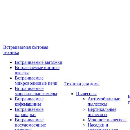
Встраиваемая бытовая
техника
Встраиваемые вытяжки
Встраеваемые винные
шкафы
Встраиваемые
микроволновые печи
Техника для дома
Встраиваемые
морозильные камеры
Пылесосы
Встраиваемые
Автомобильные
т
кофемашины
пылесосы
Встраиваемые
Вертикальные
пароварки
пылесосы
Встраиваемые
Моющие пылесосы
посудомоечные
Насадки и