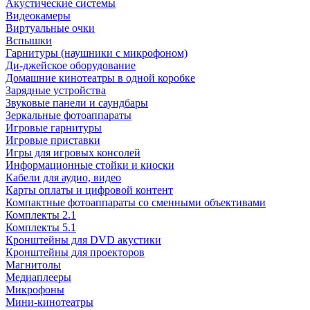
Акустические системы
Видеокамеры
Виртуальные очки
Вспышки
Гарнитуры (наушники с микрофоном)
Ди-джейское оборудование
Домашние кинотеатры в одной коробке
Зарядные устройства
Звуковые панели и саундбары
Зеркальные фотоаппараты
Игровые гарнитуры
Игровые приставки
Игры для игровых консолей
Информационные стойки и киоски
Кабели для аудио, видео
Карты оплаты и цифровой контент
Компактные фотоаппараты со сменными объективами
Комплекты 2.1
Комплекты 5.1
Кронштейны для DVD акустики
Кронштейны для проекторов
Магнитолы
Медиаплееры
Микрофоны
Мини-кинотеатры