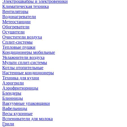
Электрошвабры и электровеники
Климатическая техника
Вентиляторы
Водонагреватели
Метеостанции
Обогреватели
Осушители
Очистители воздуха
Сплит-системы
Тепловые пушки
Кондиционеры мобильные
Увлажнители воздуха
Мульти сплит-системы
Котлы отопительные
Настенные кондиционеры
Техника для кухни
Аэрогрили
Аэрофритюрницы
Блендеры
Блинницы
Вакуумные упаковщики
Вафельницы
Весы кухонные
Вспениватели для молока
Грили