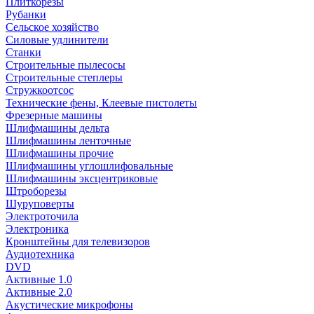
Плиткорезы
Рубанки
Сельское хозяйство
Силовые удлинители
Станки
Строительные пылесосы
Строительные степлеры
Стружкоотсос
Технические фены, Клеевые пистолеты
Фрезерные машины
Шлифмашины дельта
Шлифмашины ленточные
Шлифмашины прочие
Шлифмашины углошлифовальные
Шлифмашины эксцентриковые
Штроборезы
Шуруповерты
Электроточила
Электроника
Кронштейны для телевизоров
Аудиотехника
DVD
Активные 1.0
Активные 2.0
Акустические микрофоны