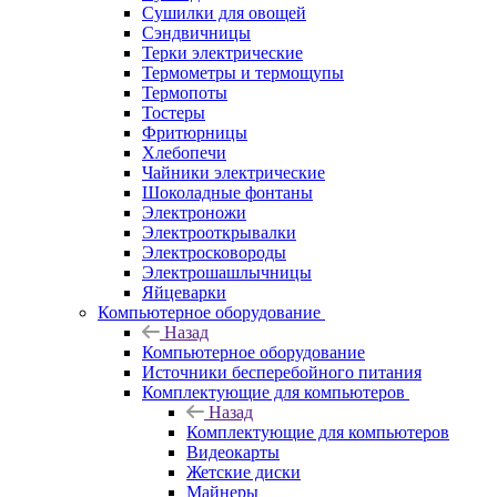
Сушилки для овощей
Сэндвичницы
Терки электрические
Термометры и термощупы
Термопоты
Тостеры
Фритюрницы
Хлебопечи
Чайники электрические
Шоколадные фонтаны
Электроножи
Электрооткрывалки
Электросковороды
Электрошашлычницы
Яйцеварки
Компьютерное оборудование
Назад
Компьютерное оборудование
Источники бесперебойного питания
Комплектующие для компьютеров
Назад
Комплектующие для компьютеров
Видеокарты
Жетские диски
Майнеры