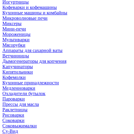
Йогуртницы
Кофеварки и кофемашины
Кухонные машины и комбайны
Микроволновые печи
Миксеры
Мини-печи
Мороженицы
Мультиварки
Мясорубки
Аппараты для сахарной ваты
Ветчинницы
Дымогенераторы для копчения
Капучинаторы
Кипятильники
Кофемолки
Кухонные принадлежности
Медленноварки
Охладители бутылок
Пароварки
Прессы для масла
Раклетницы
Рисоварки
Соковарки
Соковыжималки
Су-Вид