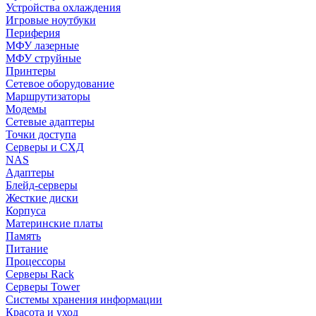
Устройства охлаждения
Игровые ноутбуки
Периферия
МФУ лазерные
МФУ струйные
Принтеры
Сетевое оборудование
Маршрутизаторы
Модемы
Сетевые адаптеры
Точки доступа
Серверы и СХД
NAS
Адаптеры
Блейд-серверы
Жесткие диски
Корпуса
Материнские платы
Память
Питание
Процессоры
Серверы Rack
Серверы Tower
Системы хранения информации
Красота и уход