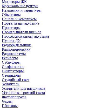
Мониторы ЖК
Музыкальные центры
Наушники и гарнитуры
Объективы
Панели и комплексы
Портативная акустика
Проекторы
Проигрыватели винила
Профессиональная акустика
Пульты ДУ
Радиобудильники
Радиоприемники
Радиосистемы
Ресиверы
Сабвуферы
Селфи палки
Синтезаторы
Стедикамы
Студийный свет
Усилители
Усилители для наушников
Устройства громкой связи
Фотоаппараты
Чехлы
Штативы