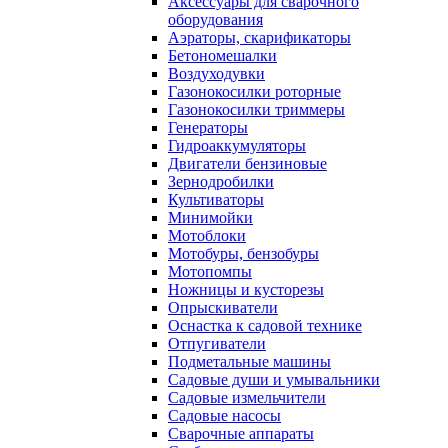
Аксессуары для сварочного
оборудования
Аэраторы, скарификаторы
Бетономешалки
Воздуходувки
Газонокосилки роторные
Газонокосилки триммеры
Генераторы
Гидроаккумуляторы
Двигатели бензиновые
Зернодробилки
Культиваторы
Минимойки
Мотоблоки
Мотобуры, бензобуры
Мотопомпы
Ножницы и кусторезы
Опрыскиватели
Оснастка к садовой технике
Отпугиватели
Подметальные машины
Садовые души и умывальники
Садовые измельчители
Садовые насосы
Сварочные аппараты