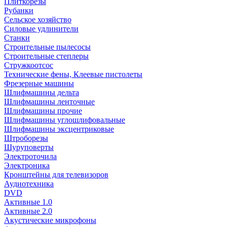
Плиткорезы
Рубанки
Сельское хозяйство
Силовые удлинители
Станки
Строительные пылесосы
Строительные степлеры
Стружкоотсос
Технические фены, Клеевые пистолеты
Фрезерные машины
Шлифмашины дельта
Шлифмашины ленточные
Шлифмашины прочие
Шлифмашины углошлифовальные
Шлифмашины эксцентриковые
Штроборезы
Шуруповерты
Электроточила
Электроника
Кронштейны для телевизоров
Аудиотехника
DVD
Активные 1.0
Активные 2.0
Акустические микрофоны