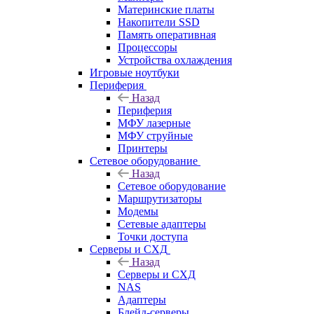
Материнские платы
Накопители SSD
Память оперативная
Процессоры
Устройства охлаждения
Игровые ноутбуки
Периферия
Назад
Периферия
МФУ лазерные
МФУ струйные
Принтеры
Сетевое оборудование
Назад
Сетевое оборудование
Маршрутизаторы
Модемы
Сетевые адаптеры
Точки доступа
Серверы и СХД
Назад
Серверы и СХД
NAS
Адаптеры
Блейд-серверы