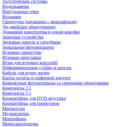
Акустические системы
Видеокамеры
Виртуальные очки
Вспышки
Гарнитуры (наушники с микрофоном)
Ди-джейское оборудование
Домашние кинотеатры в одной коробке
Зарядные устройства
Звуковые панели и саундбары
Зеркальные фотоаппараты
Игровые гарнитуры
Игровые приставки
Игры для игровых консолей
Информационные стойки и киоски
Кабели для аудио, видео
Карты оплаты и цифровой контент
Компактные фотоаппараты со сменными объективами
Комплекты 2.1
Комплекты 5.1
Кронштейны для DVD акустики
Кронштейны для проекторов
Магнитолы
Медиаплееры
Микрофоны
Мини-кинотеатры