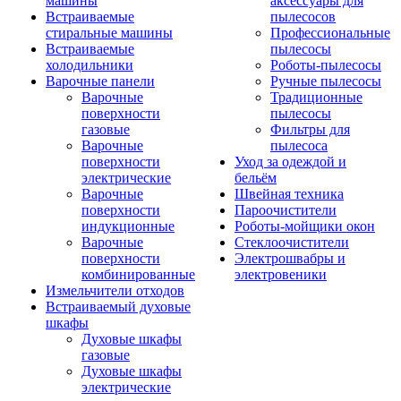
машины
аксессуары для
Встраиваемые
пылесосов
стиральные машины
Профессиональные
Встраиваемые
пылесосы
холодильники
Роботы-пылесосы
Варочные панели
Ручные пылесосы
Варочные
Традиционные
поверхности
пылесосы
газовые
Фильтры для
Варочные
пылесоса
поверхности
Уход за одеждой и
электрические
бельём
Варочные
Швейная техника
поверхности
Пароочистители
индукционные
Роботы-мойщики окон
Варочные
Стеклоочистители
поверхности
Электрошвабры и
комбинированные
электровеники
Измельчители отходов
Встраиваемый духовые
шкафы
Духовые шкафы
газовые
Духовые шкафы
электрические