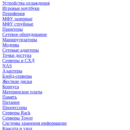
Устройства охлаждения
Игровые ноутбуки
Периферия
МФУ лазерные
МФУ струйные
Принтеры
Сетевое оборудование
Маршрутизаторы
Модемы
Сетевые адаптеры
Точки доступа
Серверы и СХД
NAS
Адаптеры
Блейд-серверы
Жесткие диски
Корпуса
Материнские платы
Память
Питание
Процессоры
Серверы Rack
Серверы Tower
Системы хранения информации
Красота и уход