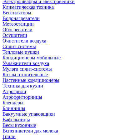
Электрошвабры и электровеники
Климатическая техника
Вентиляторы
Водонагреватели
Метеостанции
Обогреватели
Осушители
Очистители воздуха
Сплит-системы
Тепловые пушки
Кондиционеры мобильные
Увлажнители воздуха
Мульти сплит-системы
Котлы отопительные
Настенные кондиционеры
Техника для кухни
Аэрогрили
Аэрофритюрницы
Блендеры
Блинницы
Вакуумные упаковщики
Вафельницы
Весы кухонные
Вспениватели для молока
Грили