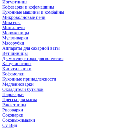
Йогуртницы
Кофеварки и кофемашины
Кухонные машины и комбайны
Микроволновые печи
Миксеры
Мини-печи
Мороженицы
Мультиварки
Мясорубки
Аппараты для сахарной ваты
Ветчинницы
Дымогенераторы для копчения
Капучинаторы
Кипятильники
Кофемолки
Кухонные принадлежности
Медленноварки
Охладители бутылок
Пароварки
Прессы для масла
Раклетницы
Рисоварки
Соковарки
Соковыжималки
Су-Вид