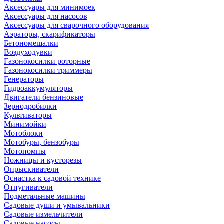
Аксессуары для минимоек
Аксессуары для насосов
Аксессуары для сварочного оборудования
Аэраторы, скарификаторы
Бетономешалки
Воздуходувки
Газонокосилки роторные
Газонокосилки триммеры
Генераторы
Гидроаккумуляторы
Двигатели бензиновые
Зернодробилки
Культиваторы
Минимойки
Мотоблоки
Мотобуры, бензобуры
Мотопомпы
Ножницы и кусторезы
Опрыскиватели
Оснастка к садовой технике
Отпугиватели
Подметальные машины
Садовые души и умывальники
Садовые измельчители
Садовые насосы