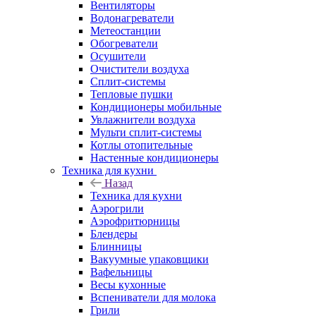
Вентиляторы
Водонагреватели
Метеостанции
Обогреватели
Осушители
Очистители воздуха
Сплит-системы
Тепловые пушки
Кондиционеры мобильные
Увлажнители воздуха
Мульти сплит-системы
Котлы отопительные
Настенные кондиционеры
Техника для кухни
Назад
Техника для кухни
Аэрогрили
Аэрофритюрницы
Блендеры
Блинницы
Вакуумные упаковщики
Вафельницы
Весы кухонные
Вспениватели для молока
Грили