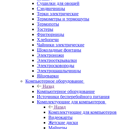
Сушилки для овощей
Сэндвичницы
Терки электрические
Термометры и термощупы
Термопоты
Тостеры
Фритюрницы
Хлебопечи
Чайники электрические
Шоколадные фонтаны
Электроножи
Электрооткрывалки
Электросковороды
Электрошашлычницы
Яйцеварки
Компьютерное оборудование
Назад
Компьютерное оборудование
Источники бесперебойного питания
Комплектующие для компьютеров
Назад
Комплектующие для компьютеров
Видеокарты
Жетские диски
Майнеры