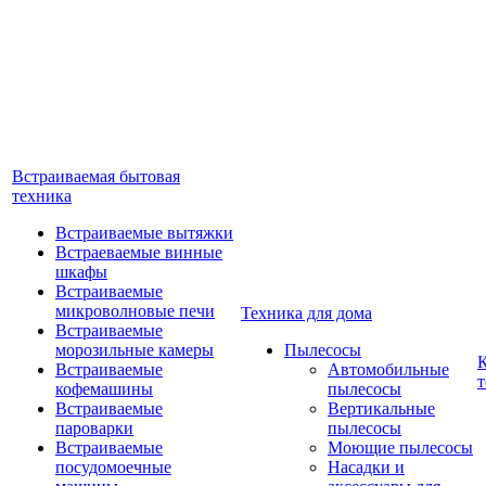
Встраиваемая бытовая
техника
Встраиваемые вытяжки
Встраеваемые винные
шкафы
Встраиваемые
микроволновые печи
Техника для дома
Встраиваемые
морозильные камеры
Пылесосы
Встраиваемые
Автомобильные
т
кофемашины
пылесосы
Встраиваемые
Вертикальные
пароварки
пылесосы
Встраиваемые
Моющие пылесосы
посудомоечные
Насадки и