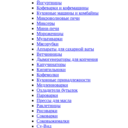
Йогуртницы
Кофеварки и кофемашины
Кухонные машины и комбайны
Микроволновые печи
Миксеры
Мини-печи
Мороженицы
Мультиварки
Мясорубки
Аппараты для сахарной ваты
Ветчинницы
Дымогенераторы для копчения
Капучинаторы
Кипятильники
Кофемолки
Кухонные принадлежности
Медленноварки
Охладители бутылок
Пароварки
Прессы для масла
Раклетницы
Рисоварки
Соковарки
Соковыжималки
Су-Вид