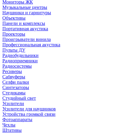
Мониторы ЖК
Музыкальные центры
Наушники и гарнитуры
Объективы
Панели и комплексы
Портативная акустика
Проекторы
Проигрыватели винила
Профессиональная акустика
Пульты ДУ
Радиобудильники
Радиоприемники
Радиосистемы
Ресиверы
Сабвуферы
Селфи палки
Синтезаторы
Стедикамы
Студийный свет
Усилители
Усилители для наушников
Устройства громкой связи
Фотоаппараты
Чехлы
Штативы