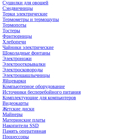
Сушилки для овощей
Сэндвичницы
Терки электрические
Термометры и термощупы
Термопоты
Тостеры
Фритюрницы
Хлебопечи
Чайники электрические
Шоколадные фонтаны
Электроножи
Электрооткрывалки
Электросковороды
Электрошашлычницы
Яйцеварки
Компьютерное оборудование
Источники бесперебойного питания
Комплектующие для компьютеров
Видеокарты
Жетские диски
Майнеры
Материнские платы
Накопители SSD
Память оперативная
Процессоры