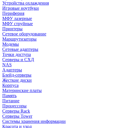
Устройства охлаждения
Игровые ноутбуки
Периферия
МФУ лазерные
МФУ струйные
Принтеры
Сетевое оборудование
Маршрутизаторы
Модемы
Сетевые адаптеры
Точки доступа
Серверы и СХД
NAS
Адаптеры
Блейд-серверы
Жесткие диски
Корпуса
Материнские платы
Память
Питание
Процессоры
Серверы Rack
Серверы Tower
Системы хранения информации
Красота и уход