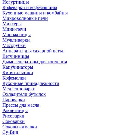
Йогуртницы
Кофеварки и кофемашины
Кухонные машины и комбайны
Микроволновые печи
Миксеры
Мини-печи
Мороженицы
Мультиварки
Мясорубки
Аппараты для сахарной ваты
Ветчинницы
Дымогенераторы для копчения
Капучинаторы
Кипятильники
Кофемолки
Кухонные принадлежности
Медленноварки
Охладители бутылок
Пароварки
Прессы для масла
Раклетницы
Рисоварки
Соковарки
Соковыжималки
Су-Вид