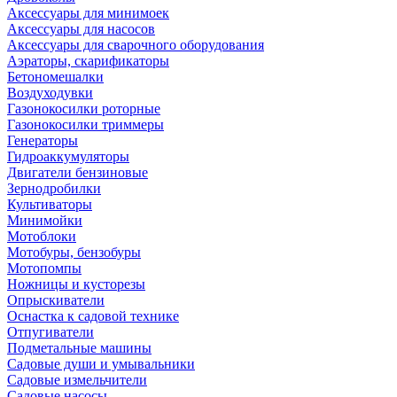
Аксессуары для минимоек
Аксессуары для насосов
Аксессуары для сварочного оборудования
Аэраторы, скарификаторы
Бетономешалки
Воздуходувки
Газонокосилки роторные
Газонокосилки триммеры
Генераторы
Гидроаккумуляторы
Двигатели бензиновые
Зернодробилки
Культиваторы
Минимойки
Мотоблоки
Мотобуры, бензобуры
Мотопомпы
Ножницы и кусторезы
Опрыскиватели
Оснастка к садовой технике
Отпугиватели
Подметальные машины
Садовые души и умывальники
Садовые измельчители
Садовые насосы