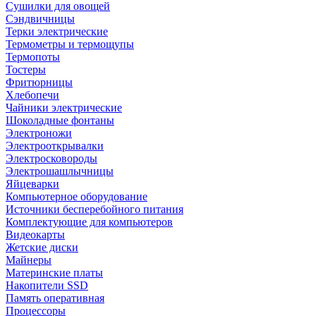
Сушилки для овощей
Сэндвичницы
Терки электрические
Термометры и термощупы
Термопоты
Тостеры
Фритюрницы
Хлебопечи
Чайники электрические
Шоколадные фонтаны
Электроножи
Электрооткрывалки
Электросковороды
Электрошашлычницы
Яйцеварки
Компьютерное оборудование
Источники бесперебойного питания
Комплектующие для компьютеров
Видеокарты
Жетские диски
Майнеры
Материнские платы
Накопители SSD
Память оперативная
Процессоры