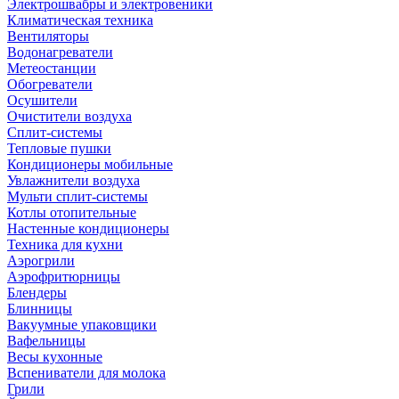
Электрошвабры и электровеники
Климатическая техника
Вентиляторы
Водонагреватели
Метеостанции
Обогреватели
Осушители
Очистители воздуха
Сплит-системы
Тепловые пушки
Кондиционеры мобильные
Увлажнители воздуха
Мульти сплит-системы
Котлы отопительные
Настенные кондиционеры
Техника для кухни
Аэрогрили
Аэрофритюрницы
Блендеры
Блинницы
Вакуумные упаковщики
Вафельницы
Весы кухонные
Вспениватели для молока
Грили