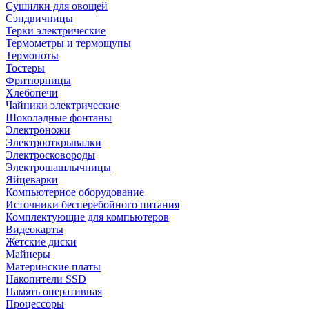
Сушилки для овощей
Сэндвичницы
Терки электрические
Термометры и термощупы
Термопоты
Тостеры
Фритюрницы
Хлебопечи
Чайники электрические
Шоколадные фонтаны
Электроножи
Электрооткрывалки
Электросковороды
Электрошашлычницы
Яйцеварки
Компьютерное оборудование
Источники бесперебойного питания
Комплектующие для компьютеров
Видеокарты
Жетские диски
Майнеры
Материнские платы
Накопители SSD
Память оперативная
Процессоры