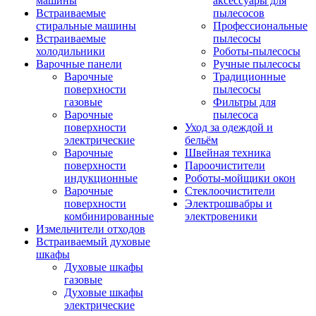
машины
аксессуары для
Встраиваемые
пылесосов
стиральные машины
Профессиональные
Встраиваемые
пылесосы
холодильники
Роботы-пылесосы
Варочные панели
Ручные пылесосы
Варочные
Традиционные
поверхности
пылесосы
газовые
Фильтры для
Варочные
пылесоса
поверхности
Уход за одеждой и
электрические
бельём
Варочные
Швейная техника
поверхности
Пароочистители
индукционные
Роботы-мойщики окон
Варочные
Стеклоочистители
поверхности
Электрошвабры и
комбинированные
электровеники
Измельчители отходов
Встраиваемый духовые
шкафы
Духовые шкафы
газовые
Духовые шкафы
электрические