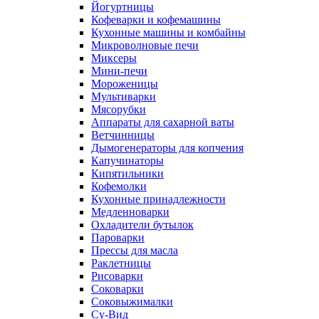
Йогуртницы
Кофеварки и кофемашины
Кухонные машины и комбайны
Микроволновые печи
Миксеры
Мини-печи
Мороженицы
Мультиварки
Мясорубки
Аппараты для сахарной ваты
Ветчинницы
Дымогенераторы для копчения
Капучинаторы
Кипятильники
Кофемолки
Кухонные принадлежности
Медленноварки
Охладители бутылок
Пароварки
Прессы для масла
Раклетницы
Рисоварки
Соковарки
Соковыжималки
Су-Вид