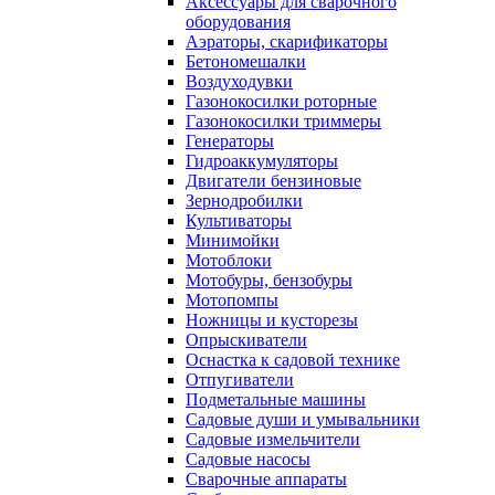
Аксессуары для сварочного
оборудования
Аэраторы, скарификаторы
Бетономешалки
Воздуходувки
Газонокосилки роторные
Газонокосилки триммеры
Генераторы
Гидроаккумуляторы
Двигатели бензиновые
Зернодробилки
Культиваторы
Минимойки
Мотоблоки
Мотобуры, бензобуры
Мотопомпы
Ножницы и кусторезы
Опрыскиватели
Оснастка к садовой технике
Отпугиватели
Подметальные машины
Садовые души и умывальники
Садовые измельчители
Садовые насосы
Сварочные аппараты