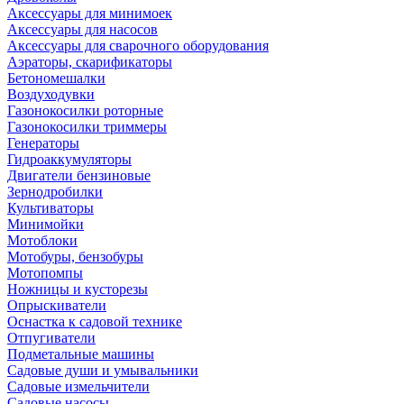
Аксессуары для минимоек
Аксессуары для насосов
Аксессуары для сварочного оборудования
Аэраторы, скарификаторы
Бетономешалки
Воздуходувки
Газонокосилки роторные
Газонокосилки триммеры
Генераторы
Гидроаккумуляторы
Двигатели бензиновые
Зернодробилки
Культиваторы
Минимойки
Мотоблоки
Мотобуры, бензобуры
Мотопомпы
Ножницы и кусторезы
Опрыскиватели
Оснастка к садовой технике
Отпугиватели
Подметальные машины
Садовые души и умывальники
Садовые измельчители
Садовые насосы