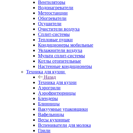
Вентиляторы
Водонагреватели
Метеостанции
Обогреватели
Осушители
Очистители воздуха
Сплит-системы
Тепловые пушки
Кондиционеры мобильные
Увлажнители воздуха
Мульти сплит-системы
Котлы отопительные
Настенные кондиционеры
Техника для кухни
Назад
Техника для кухни
Аэрогрили
Аэрофритюрницы
Блендеры
Блинницы
Вакуумные упаковщики
Вафельницы
Весы кухонные
Вспениватели для молока
Грили