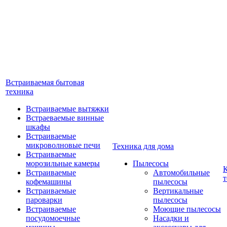
Встраиваемая бытовая
техника
Встраиваемые вытяжки
Встраеваемые винные
шкафы
Встраиваемые
микроволновые печи
Техника для дома
Встраиваемые
морозильные камеры
Пылесосы
Встраиваемые
Автомобильные
т
кофемашины
пылесосы
Встраиваемые
Вертикальные
пароварки
пылесосы
Встраиваемые
Моющие пылесосы
посудомоечные
Насадки и