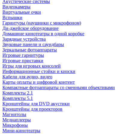
Акустические системы
Видеокамеры
Виртуальные очки
Вспышки
Гарнитуры (наушники с микрофоном)
Ди-джейское оборудование
Домашние кинотеатры в одной коробке
Зарядные устройства
Звуковые панели и саундбары
Зеркальные фотоаппараты
Игровые гарнитуры
Игровые приставки
Игры для игровых консолей
Информационные стойки и киоски
Кабели для аудио, видео
Карты оплаты и цифровой контент
Компактные фотоаппараты со сменными объективами
Комплекты 2.1
Комплекты 5.1
Кронштейны для DVD акустики
Кронштейны для проекторов
Магнитолы
Медиаплееры
Микрофоны
Мини-кинотеатры