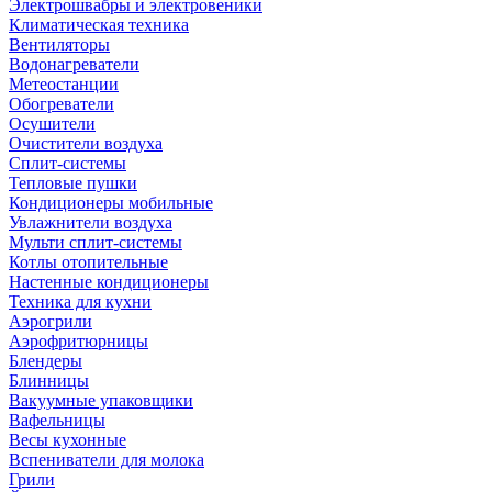
Электрошвабры и электровеники
Климатическая техника
Вентиляторы
Водонагреватели
Метеостанции
Обогреватели
Осушители
Очистители воздуха
Сплит-системы
Тепловые пушки
Кондиционеры мобильные
Увлажнители воздуха
Мульти сплит-системы
Котлы отопительные
Настенные кондиционеры
Техника для кухни
Аэрогрили
Аэрофритюрницы
Блендеры
Блинницы
Вакуумные упаковщики
Вафельницы
Весы кухонные
Вспениватели для молока
Грили