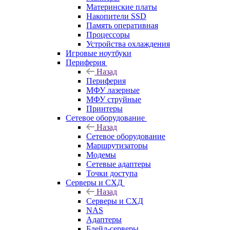
Материнские платы
Накопители SSD
Память оперативная
Процессоры
Устройства охлаждения
Игровые ноутбуки
Периферия
Назад
Периферия
МФУ лазерные
МФУ струйные
Принтеры
Сетевое оборудование
Назад
Сетевое оборудование
Маршрутизаторы
Модемы
Сетевые адаптеры
Точки доступа
Серверы и СХД
Назад
Серверы и СХД
NAS
Адаптеры
Блейд-серверы