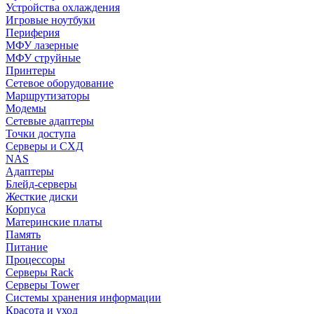
Устройства охлаждения
Игровые ноутбуки
Периферия
МФУ лазерные
МФУ струйные
Принтеры
Сетевое оборудование
Маршрутизаторы
Модемы
Сетевые адаптеры
Точки доступа
Серверы и СХД
NAS
Адаптеры
Блейд-серверы
Жесткие диски
Корпуса
Материнские платы
Память
Питание
Процессоры
Серверы Rack
Серверы Tower
Системы хранения информации
Красота и уход