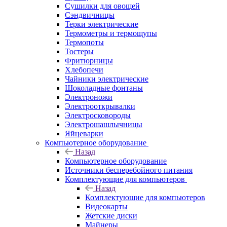
Сушилки для овощей
Сэндвичницы
Терки электрические
Термометры и термощупы
Термопоты
Тостеры
Фритюрницы
Хлебопечи
Чайники электрические
Шоколадные фонтаны
Электроножи
Электрооткрывалки
Электросковороды
Электрошашлычницы
Яйцеварки
Компьютерное оборудование
Назад
Компьютерное оборудование
Источники бесперебойного питания
Комплектующие для компьютеров
Назад
Комплектующие для компьютеров
Видеокарты
Жетские диски
Майнеры