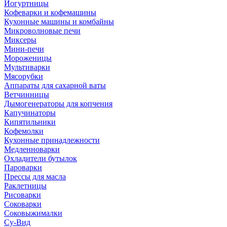
Йогуртницы
Кофеварки и кофемашины
Кухонные машины и комбайны
Микроволновые печи
Миксеры
Мини-печи
Мороженицы
Мультиварки
Мясорубки
Аппараты для сахарной ваты
Ветчинницы
Дымогенераторы для копчения
Капучинаторы
Кипятильники
Кофемолки
Кухонные принадлежности
Медленноварки
Охладители бутылок
Пароварки
Прессы для масла
Раклетницы
Рисоварки
Соковарки
Соковыжималки
Су-Вид