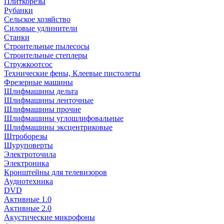
Плиткорезы
Рубанки
Сельское хозяйство
Силовые удлинители
Станки
Строительные пылесосы
Строительные степлеры
Стружкоотсос
Технические фены, Клеевые пистолеты
Фрезерные машины
Шлифмашины дельта
Шлифмашины ленточные
Шлифмашины прочие
Шлифмашины углошлифовальные
Шлифмашины эксцентриковые
Штроборезы
Шуруповерты
Электроточила
Электроника
Кронштейны для телевизоров
Аудиотехника
DVD
Активные 1.0
Активные 2.0
Акустические микрофоны