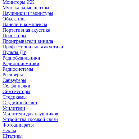
Мониторы ЖК
Музыкальные центры
Наушники и гарнитуры
Объективы
Панели и комплексы
Портативная акустика
Проекторы
Проигрыватели винила
Профессиональная акустика
Пульты ДУ
Радиобудильники
Радиоприемники
Радиосистемы
Ресиверы
Сабвуферы
Селфи палки
Синтезаторы
Стедикамы
Студийный свет
Усилители
Усилители для наушников
Устройства громкой связи
Фотоаппараты
Чехлы
Штативы