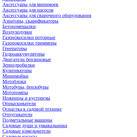
Аксессуары для минимоек
Аксессуары для насосов
Аксессуары для сварочного оборудования
Аэраторы, скарификаторы
Бетономешалки
Воздуходувки
Газонокосилки роторные
Газонокосилки триммеры
Генераторы
Гидроаккумуляторы
Двигатели бензиновые
Зернодробилки
Культиваторы
Минимойки
Мотоблоки
Мотобуры, бензобуры
Мотопомпы
Ножницы и кусторезы
Опрыскиватели
Оснастка к садовой технике
Отпугиватели
Подметальные машины
Садовые души и умывальники
Садовые измельчители
Садовые насосы