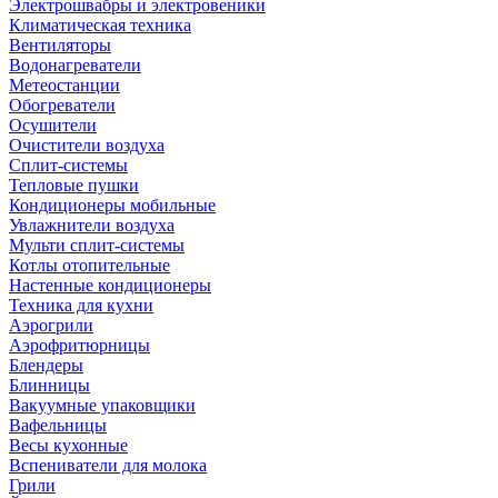
Электрошвабры и электровеники
Климатическая техника
Вентиляторы
Водонагреватели
Метеостанции
Обогреватели
Осушители
Очистители воздуха
Сплит-системы
Тепловые пушки
Кондиционеры мобильные
Увлажнители воздуха
Мульти сплит-системы
Котлы отопительные
Настенные кондиционеры
Техника для кухни
Аэрогрили
Аэрофритюрницы
Блендеры
Блинницы
Вакуумные упаковщики
Вафельницы
Весы кухонные
Вспениватели для молока
Грили