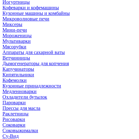
Йогуртницы
Кофеварки и кофемашины
Кухонные машины и комбайны
Микроволновые печи
Миксеры
Мини-печи
Мороженицы
Мультиварки
Мясорубки
Аппараты для сахарной ваты
Ветчинницы
Дымогенераторы для копчения
Капучинаторы
Кипятильники
Кофемолки
Кухонные принадлежности
Медленноварки
Охладители бутылок
Пароварки
Прессы для масла
Раклетницы
Рисоварки
Соковарки
Соковыжималки
Су-Вид