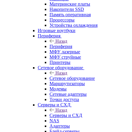
Материнские платы
Накопители SSD
Память оперативная
Процессоры
Устройства охлаждения
Игровые ноутбуки
Периферия
Назад
Периферия
МФУ лазерные
МФУ струйные
Принтеры
Сетевое оборудование
Назад
Сетевое оборудование
Маршрутизаторы
Модемы
Сетевые адаптеры
Точки доступа
Серверы и СХД
Назад
Серверы и СХД
NAS
Адаптеры
Блейд-серверы