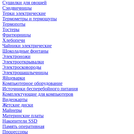
Сушилки для овощей
Сэндвичницы
Терки электрические
Термометры и термощупы
Термопоты
Тостеры
Фритюрницы
Хлебопечи
Чайники электрические
Шоколадные фонтаны
Электроножи
Электрооткрывалки
Электросковороды
Электрошашлычницы
Яйцеварки
Компьютерное оборудование
Источники бесперебойного питания
Комплектующие для компьютеров
Видеокарты
Жетские диски
Майнеры
Материнские платы
Накопители SSD
Память оперативная
Процессоры