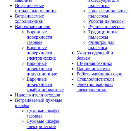
машины
аксессуары для
Встраиваемые
пылесосов
стиральные машины
Профессиональные
Встраиваемые
пылесосы
холодильники
Роботы-пылесосы
Варочные панели
Ручные пылесосы
Варочные
Традиционные
поверхности
пылесосы
газовые
Фильтры для
Варочные
пылесоса
поверхности
Уход за одеждой и
электрические
бельём
Варочные
Швейная техника
поверхности
Пароочистители
индукционные
Роботы-мойщики окон
Варочные
Стеклоочистители
поверхности
Электрошвабры и
комбинированные
электровеники
Измельчители отходов
Встраиваемый духовые
шкафы
Духовые шкафы
газовые
Духовые шкафы
электрические