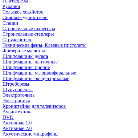
Плиткорезы
Рубанки
Сельское хозяйство
Силовые удлинители
Станки
Строительные пылесосы
Строительные степлеры
Стружкоотсос
Технические фены, Клеевые пистолеты
Фрезерные машины
Шлифмашины дельта
Шлифмашины ленточные
Шлифмашины прочие
Шлифмашины углошлифовальные
Шлифмашины эксцентриковые
Штроборезы
Шуруповерты
Электроточила
Электроника
Кронштейны для телевизоров
Аудиотехника
DVD
Активные 1.0
Активные 2.0
Акустические микрофоны