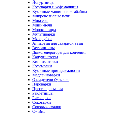
Йогуртницы
Кофеварки и кофемашины
Кухонные машины и комбайны
Микроволновые печи
Миксеры
Мини-печи
Мороженицы
Мультиварки
Мясорубки
Аппараты для сахарной ваты
Ветчинницы
Дымогенераторы для копчения
Капучинаторы
Кипятильники
Кофемолки
Кухонные принадлежности
Медленноварки
Охладители бутылок
Пароварки
Прессы для масла
Раклетницы
Рисоварки
Соковарки
Соковыжималки
Су-Вид