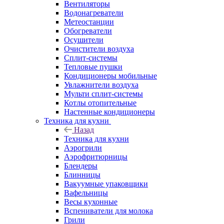
Вентиляторы
Водонагреватели
Метеостанции
Обогреватели
Осушители
Очистители воздуха
Сплит-системы
Тепловые пушки
Кондиционеры мобильные
Увлажнители воздуха
Мульти сплит-системы
Котлы отопительные
Настенные кондиционеры
Техника для кухни
Назад
Техника для кухни
Аэрогрили
Аэрофритюрницы
Блендеры
Блинницы
Вакуумные упаковщики
Вафельницы
Весы кухонные
Вспениватели для молока
Грили