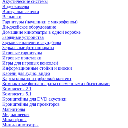
Акустические системы
Видеокамеры
Виртуальные очки
Вспышки
Гарнитуры (наушники с микрофоном)
Ди-джейское оборудование
Домашние кинотеатры в одной коробке
Зарядные устройства
Звуковые панели и саундбары
Зеркальные фотоаппараты
Игровые гарнитуры
Игровые приставки
Игры для игровых консолей
Информационные стойки и киоски
Кабели для аудио, видео
Карты оплаты и цифровой контент
Компактные фотоаппараты со сменными объективами
Комплекты 2.1
Комплекты 5.1
Кронштейны для DVD акустики
Кронштейны для проекторов
Магнитолы
Медиаплееры
Микрофоны
Мини-кинотеатры