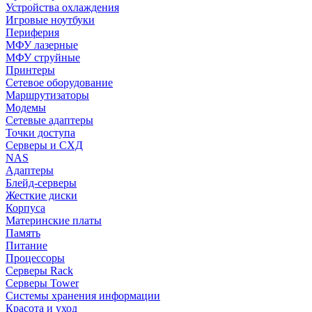
Устройства охлаждения
Игровые ноутбуки
Периферия
МФУ лазерные
МФУ струйные
Принтеры
Сетевое оборудование
Маршрутизаторы
Модемы
Сетевые адаптеры
Точки доступа
Серверы и СХД
NAS
Адаптеры
Блейд-серверы
Жесткие диски
Корпуса
Материнские платы
Память
Питание
Процессоры
Серверы Rack
Серверы Tower
Системы хранения информации
Красота и уход