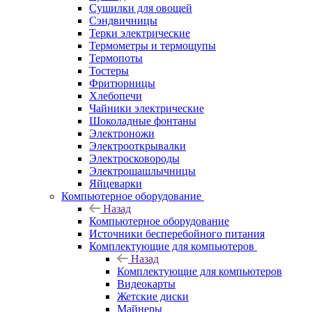
Сушилки для овощей
Сэндвичницы
Терки электрические
Термометры и термощупы
Термопоты
Тостеры
Фритюрницы
Хлебопечи
Чайники электрические
Шоколадные фонтаны
Электроножи
Электрооткрывалки
Электросковороды
Электрошашлычницы
Яйцеварки
Компьютерное оборудование
Назад
Компьютерное оборудование
Источники бесперебойного питания
Комплектующие для компьютеров
Назад
Комплектующие для компьютеров
Видеокарты
Жетские диски
Майнеры