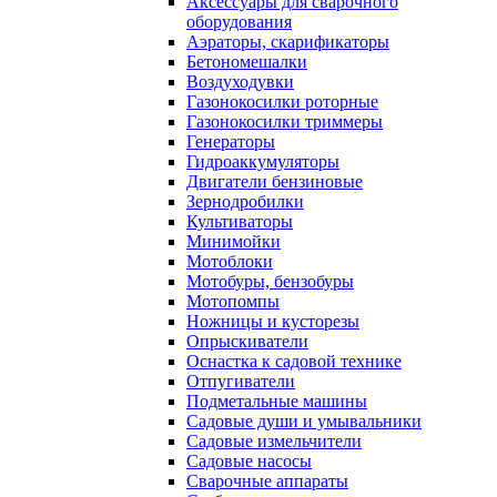
Аксессуары для сварочного
оборудования
Аэраторы, скарификаторы
Бетономешалки
Воздуходувки
Газонокосилки роторные
Газонокосилки триммеры
Генераторы
Гидроаккумуляторы
Двигатели бензиновые
Зернодробилки
Культиваторы
Минимойки
Мотоблоки
Мотобуры, бензобуры
Мотопомпы
Ножницы и кусторезы
Опрыскиватели
Оснастка к садовой технике
Отпугиватели
Подметальные машины
Садовые души и умывальники
Садовые измельчители
Садовые насосы
Сварочные аппараты