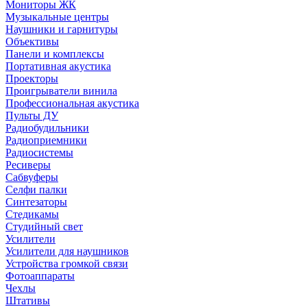
Мониторы ЖК
Музыкальные центры
Наушники и гарнитуры
Объективы
Панели и комплексы
Портативная акустика
Проекторы
Проигрыватели винила
Профессиональная акустика
Пульты ДУ
Радиобудильники
Радиоприемники
Радиосистемы
Ресиверы
Сабвуферы
Селфи палки
Синтезаторы
Стедикамы
Студийный свет
Усилители
Усилители для наушников
Устройства громкой связи
Фотоаппараты
Чехлы
Штативы