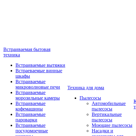
Встраиваемая бытовая
техника
Встраиваемые вытяжки
Встраеваемые винные
шкафы
Встраиваемые
микроволновые печи
Техника для дома
Встраиваемые
морозильные камеры
Пылесосы
Встраиваемые
Автомобильные
т
кофемашины
пылесосы
Встраиваемые
Вертикальные
пароварки
пылесосы
Встраиваемые
Моющие пылесосы
посудомоечные
Насадки и