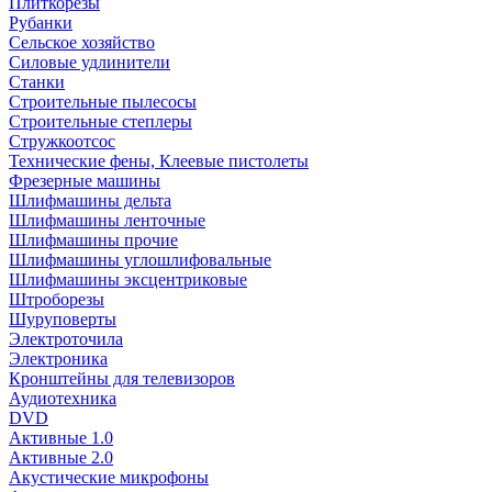
Плиткорезы
Рубанки
Сельское хозяйство
Силовые удлинители
Станки
Строительные пылесосы
Строительные степлеры
Стружкоотсос
Технические фены, Клеевые пистолеты
Фрезерные машины
Шлифмашины дельта
Шлифмашины ленточные
Шлифмашины прочие
Шлифмашины углошлифовальные
Шлифмашины эксцентриковые
Штроборезы
Шуруповерты
Электроточила
Электроника
Кронштейны для телевизоров
Аудиотехника
DVD
Активные 1.0
Активные 2.0
Акустические микрофоны