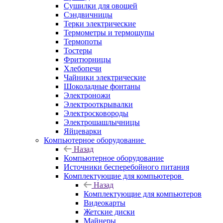
Сушилки для овощей
Сэндвичницы
Терки электрические
Термометры и термощупы
Термопоты
Тостеры
Фритюрницы
Хлебопечи
Чайники электрические
Шоколадные фонтаны
Электроножи
Электрооткрывалки
Электросковороды
Электрошашлычницы
Яйцеварки
Компьютерное оборудование
Назад
Компьютерное оборудование
Источники бесперебойного питания
Комплектующие для компьютеров
Назад
Комплектующие для компьютеров
Видеокарты
Жетские диски
Майнеры