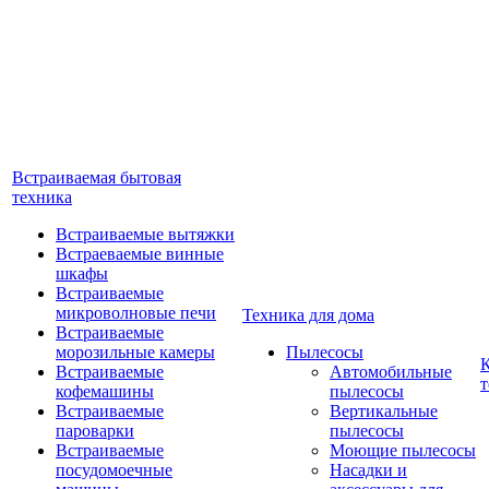
Встраиваемая бытовая
техника
Встраиваемые вытяжки
Встраеваемые винные
шкафы
Встраиваемые
микроволновые печи
Техника для дома
Встраиваемые
морозильные камеры
Пылесосы
Встраиваемые
Автомобильные
т
кофемашины
пылесосы
Встраиваемые
Вертикальные
пароварки
пылесосы
Встраиваемые
Моющие пылесосы
посудомоечные
Насадки и