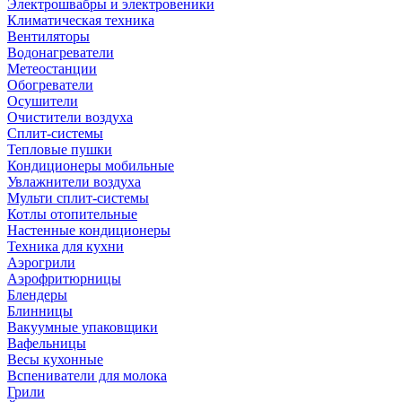
Электрошвабры и электровеники
Климатическая техника
Вентиляторы
Водонагреватели
Метеостанции
Обогреватели
Осушители
Очистители воздуха
Сплит-системы
Тепловые пушки
Кондиционеры мобильные
Увлажнители воздуха
Мульти сплит-системы
Котлы отопительные
Настенные кондиционеры
Техника для кухни
Аэрогрили
Аэрофритюрницы
Блендеры
Блинницы
Вакуумные упаковщики
Вафельницы
Весы кухонные
Вспениватели для молока
Грили