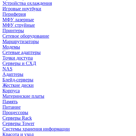
Устройства охлаждения
Игровые ноутбуки
Периферия
МФУ лазерные
МФУ струйные
Принтеры
Сетевое оборудование
Маршрутизаторы
Модемы
Сетевые адаптеры
Точки доступа
Серверы и СХД
NAS
Адаптеры
Блейд-серверы
Жесткие диски
Корпуса
Материнские платы
Память
Питание
Процессоры
Серверы Rack
Серверы Tower
Системы хранения информации
Красота и уход