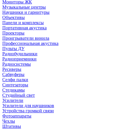
Мониторы ЖК
Музыкальные центры
Наушники и гарнитуры
Объективы
Панели и комплексы
Портативная акустика
Проекторы
Проигрыватели винила
Профессиональная акустика
Пульты ДУ
Радиобудильники
Радиоприемники
Радиосистемы
Ресиверы
Сабвуферы
Селфи палки
Синтезаторы
Стедикамы
Студийный свет
Усилители
Усилители для наушников
Устройства громкой связи
Фотоаппараты
Чехлы
Штативы