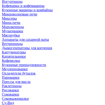
Йогуртницы
Кофеварки и кофемашины
Кухонные машины и комбайны
Микроволновые печи
Миксеры
Мини-печи
Мороженицы
Мультиварки
Мясорубки
Аппараты для сахарной ваты
Ветчинницы
Дымогенераторы для копчения
Капучинаторы
Кипятильники
Кофемолки
Кухонные принадлежности
Медленноварки
Охладители бутылок
Пароварки
Прессы для масла
Раклетницы
Рисоварки
Соковарки
Соковыжималки
Су-Вид