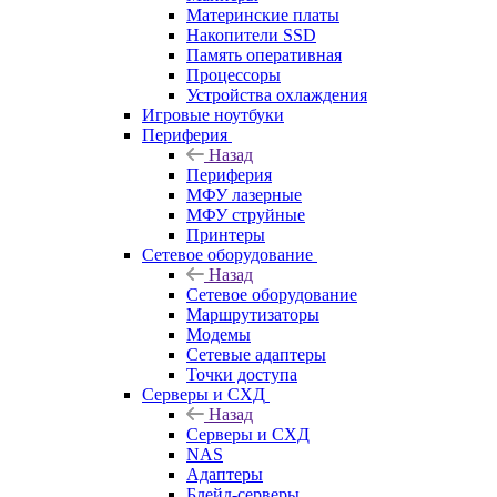
Материнские платы
Накопители SSD
Память оперативная
Процессоры
Устройства охлаждения
Игровые ноутбуки
Периферия
Назад
Периферия
МФУ лазерные
МФУ струйные
Принтеры
Сетевое оборудование
Назад
Сетевое оборудование
Маршрутизаторы
Модемы
Сетевые адаптеры
Точки доступа
Серверы и СХД
Назад
Серверы и СХД
NAS
Адаптеры
Блейд-серверы