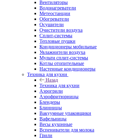
Вентиляторы
Водонагреватели
Метеостанции
Обогреватели
Осушители
Очистители воздуха
Сплит-системы
Тепловые пушки
Кондиционеры мобильные
Увлажнители воздуха
Мульти сплит-системы
Котлы отопительные
Настенные кондиционеры
Техника для кухни
Назад
Техника для кухни
Аэрогрили
Аэрофритюрницы
Блендеры
Блинницы
Вакуумные упаковщики
Вафельницы
Весы кухонные
Вспениватели для молока
Грили