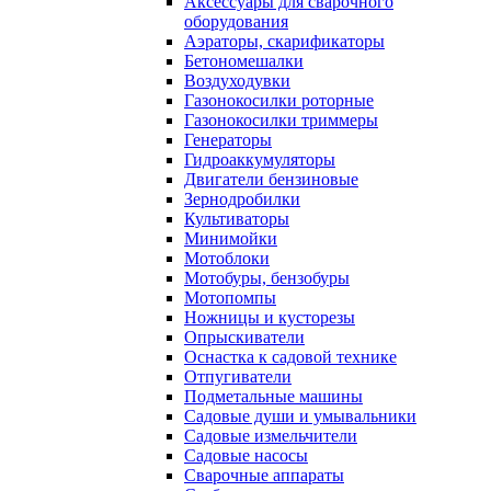
Аксессуары для сварочного
оборудования
Аэраторы, скарификаторы
Бетономешалки
Воздуходувки
Газонокосилки роторные
Газонокосилки триммеры
Генераторы
Гидроаккумуляторы
Двигатели бензиновые
Зернодробилки
Культиваторы
Минимойки
Мотоблоки
Мотобуры, бензобуры
Мотопомпы
Ножницы и кусторезы
Опрыскиватели
Оснастка к садовой технике
Отпугиватели
Подметальные машины
Садовые души и умывальники
Садовые измельчители
Садовые насосы
Сварочные аппараты