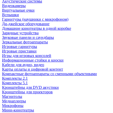
Акустические системы
Видеокамеры
Виртуальные очки
Вспышки
Гарнитуры (наушники с микрофоном)
Ди-джейское оборудование
Домашние кинотеатры в одной коробке
Зарядные устройства
Звуковые панели и саундбары
Зеркальные фотоаппараты
Игровые гарнитуры
Игровые приставки
Игры для игровых консолей
Информационные стойки и киоски
Кабели для аудио, видео
Карты оплаты и цифровой контент
Компактные фотоаппараты со сменными объективами
Комплекты 2.1
Комплекты 5.1
Кронштейны для DVD акустики
Кронштейны для проекторов
Магнитолы
Медиаплееры
Микрофоны
Мини-кинотеатры