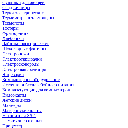
Сушилки для овощей
Сэндвичницы
Терки электрические
Термометры и термощупы
Термопоты
Тостеры
Фритюрницы
Хлебопечи
Чайники электрические
Шоколадные фонтаны
Электроножи
Электрооткрывалки
Электросковороды
Электрошашлычницы
Яйцеварки
Компьютерное оборудование
Источники бесперебойного питания
Комплектующие для компьютеров
Видеокарты
Жетские диски
Майнеры
Материнские платы
Накопители SSD
Память оперативная
Процессоры