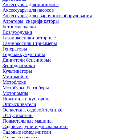
Аксессуары для минимоек
Аксессуары для насосов
Аксессуары для сварочного оборудования
Аэраторы, скарификаторы
Бетономешалки
Воздуходувки
Газонокосилки роторные
Газонокосилки триммеры
Генераторы
Гидроаккумуляторы
Двигатели бензиновые
Зернодробилки
Культиваторы
Минимойки
Мотоблоки
Мотобуры, бензобуры
Мотопомпы
Ножницы и кусторезы
Опрыскиватели
Оснастка к садовой технике
Отпугиватели
Подметальные машины
Садовые души и умывальники
Садовые измельчители
Садовые насосы