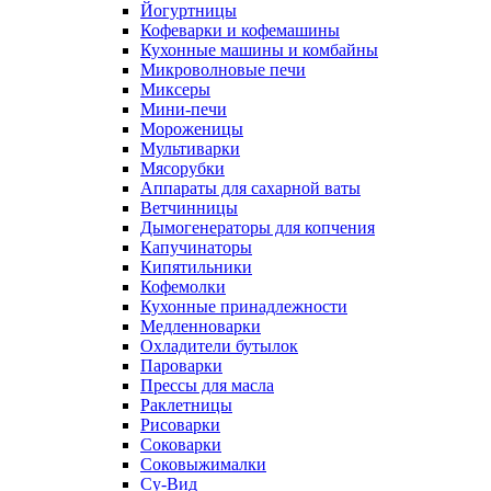
Йогуртницы
Кофеварки и кофемашины
Кухонные машины и комбайны
Микроволновые печи
Миксеры
Мини-печи
Мороженицы
Мультиварки
Мясорубки
Аппараты для сахарной ваты
Ветчинницы
Дымогенераторы для копчения
Капучинаторы
Кипятильники
Кофемолки
Кухонные принадлежности
Медленноварки
Охладители бутылок
Пароварки
Прессы для масла
Раклетницы
Рисоварки
Соковарки
Соковыжималки
Су-Вид