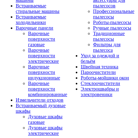
машины
аксессуары для
Встраиваемые
пылесосов
стиральные машины
Профессиональные
Встраиваемые
пылесосы
холодильники
Роботы-пылесосы
Варочные панели
Ручные пылесосы
Варочные
Традиционные
поверхности
пылесосы
газовые
Фильтры для
Варочные
пылесоса
поверхности
Уход за одеждой и
электрические
бельём
Варочные
Швейная техника
поверхности
Пароочистители
индукционные
Роботы-мойщики окон
Варочные
Стеклоочистители
поверхности
Электрошвабры и
комбинированные
электровеники
Измельчители отходов
Встраиваемый духовые
шкафы
Духовые шкафы
газовые
Духовые шкафы
электрические