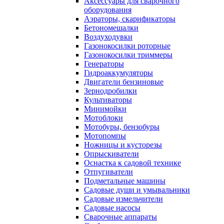
Аксессуары для сварочного
оборудования
Аэраторы, скарификаторы
Бетономешалки
Воздуходувки
Газонокосилки роторные
Газонокосилки триммеры
Генераторы
Гидроаккумуляторы
Двигатели бензиновые
Зернодробилки
Культиваторы
Минимойки
Мотоблоки
Мотобуры, бензобуры
Мотопомпы
Ножницы и кусторезы
Опрыскиватели
Оснастка к садовой технике
Отпугиватели
Подметальные машины
Садовые души и умывальники
Садовые измельчители
Садовые насосы
Сварочные аппараты