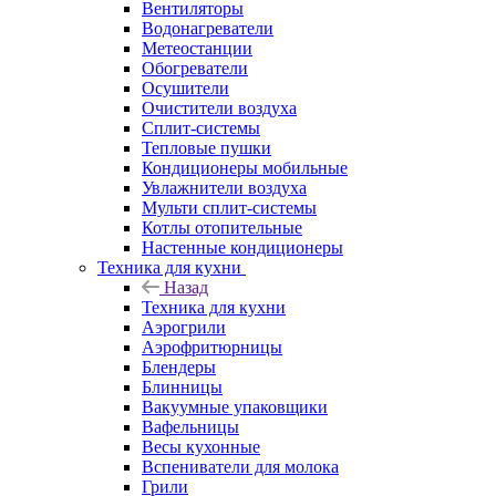
Вентиляторы
Водонагреватели
Метеостанции
Обогреватели
Осушители
Очистители воздуха
Сплит-системы
Тепловые пушки
Кондиционеры мобильные
Увлажнители воздуха
Мульти сплит-системы
Котлы отопительные
Настенные кондиционеры
Техника для кухни
Назад
Техника для кухни
Аэрогрили
Аэрофритюрницы
Блендеры
Блинницы
Вакуумные упаковщики
Вафельницы
Весы кухонные
Вспениватели для молока
Грили