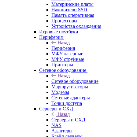
Материнские платы
Накопители SSD
Память оперативная
Процессоры
Устройства охлаждения
Игровые ноутбуки
Периферия
Назад
Периферия
МФУ лазерные
МФУ струйные
Принтеры
Сетевое оборудование
Назад
Сетевое оборудование
Маршрутизаторы
Модемы
Сетевые адаптеры
Точки доступа
Серверы и СХД
Назад
Серверы и СХД
NAS
Адаптеры
Блейд-серверы