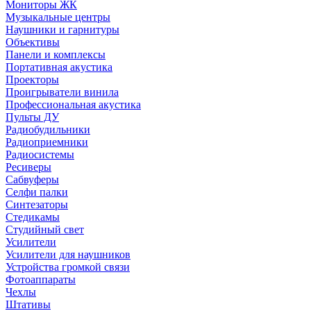
Мониторы ЖК
Музыкальные центры
Наушники и гарнитуры
Объективы
Панели и комплексы
Портативная акустика
Проекторы
Проигрыватели винила
Профессиональная акустика
Пульты ДУ
Радиобудильники
Радиоприемники
Радиосистемы
Ресиверы
Сабвуферы
Селфи палки
Синтезаторы
Стедикамы
Студийный свет
Усилители
Усилители для наушников
Устройства громкой связи
Фотоаппараты
Чехлы
Штативы