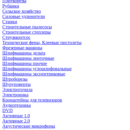
Плиткорезы
Рубанки
Сельское хозяйство
Силовые удлинители
Станки
Строительные пылесосы
Строительные степлеры
Стружкоотсос
Технические фены, Клеевые пистолеты
Фрезерные машины
Шлифмашины дельта
Шлифмашины ленточные
Шлифмашины прочие
Шлифмашины углошлифовальные
Шлифмашины эксцентриковые
Штроборезы
Шуруповерты
Электроточила
Электроника
Кронштейны для телевизоров
Аудиотехника
DVD
Активные 1.0
Активные 2.0
Акустические микрофоны