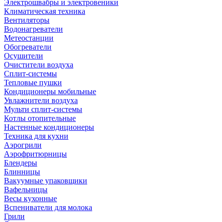
Электрошвабры и электровеники
Климатическая техника
Вентиляторы
Водонагреватели
Метеостанции
Обогреватели
Осушители
Очистители воздуха
Сплит-системы
Тепловые пушки
Кондиционеры мобильные
Увлажнители воздуха
Мульти сплит-системы
Котлы отопительные
Настенные кондиционеры
Техника для кухни
Аэрогрили
Аэрофритюрницы
Блендеры
Блинницы
Вакуумные упаковщики
Вафельницы
Весы кухонные
Вспениватели для молока
Грили