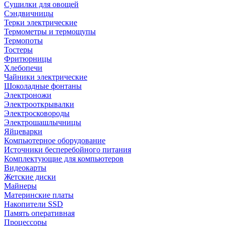
Сушилки для овощей
Сэндвичницы
Терки электрические
Термометры и термощупы
Термопоты
Тостеры
Фритюрницы
Хлебопечи
Чайники электрические
Шоколадные фонтаны
Электроножи
Электрооткрывалки
Электросковороды
Электрошашлычницы
Яйцеварки
Компьютерное оборудование
Источники бесперебойного питания
Комплектующие для компьютеров
Видеокарты
Жетские диски
Майнеры
Материнские платы
Накопители SSD
Память оперативная
Процессоры