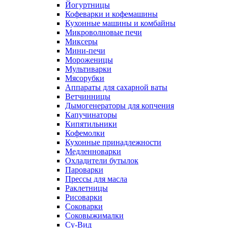
Йогуртницы
Кофеварки и кофемашины
Кухонные машины и комбайны
Микроволновые печи
Миксеры
Мини-печи
Мороженицы
Мультиварки
Мясорубки
Аппараты для сахарной ваты
Ветчинницы
Дымогенераторы для копчения
Капучинаторы
Кипятильники
Кофемолки
Кухонные принадлежности
Медленноварки
Охладители бутылок
Пароварки
Прессы для масла
Раклетницы
Рисоварки
Соковарки
Соковыжималки
Су-Вид