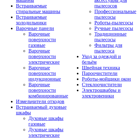
машины
аксессуары для
Встраиваемые
пылесосов
стиральные машины
Профессиональные
Встраиваемые
пылесосы
холодильники
Роботы-пылесосы
Варочные панели
Ручные пылесосы
Варочные
Традиционные
поверхности
пылесосы
газовые
Фильтры для
Варочные
пылесоса
поверхности
Уход за одеждой и
электрические
бельём
Варочные
Швейная техника
поверхности
Пароочистители
индукционные
Роботы-мойщики окон
Варочные
Стеклоочистители
поверхности
Электрошвабры и
комбинированные
электровеники
Измельчители отходов
Встраиваемый духовые
шкафы
Духовые шкафы
газовые
Духовые шкафы
электрические