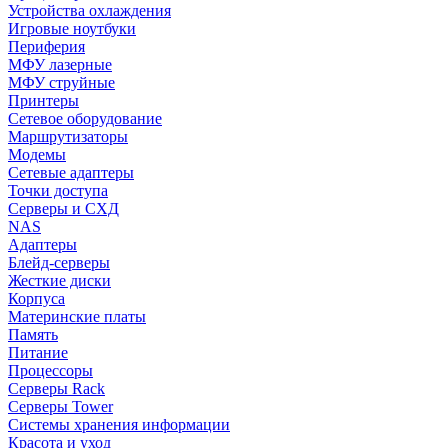
Устройства охлаждения
Игровые ноутбуки
Периферия
МФУ лазерные
МФУ струйные
Принтеры
Сетевое оборудование
Маршрутизаторы
Модемы
Сетевые адаптеры
Точки доступа
Серверы и СХД
NAS
Адаптеры
Блейд-серверы
Жесткие диски
Корпуса
Материнские платы
Память
Питание
Процессоры
Серверы Rack
Серверы Tower
Системы хранения информации
Красота и уход