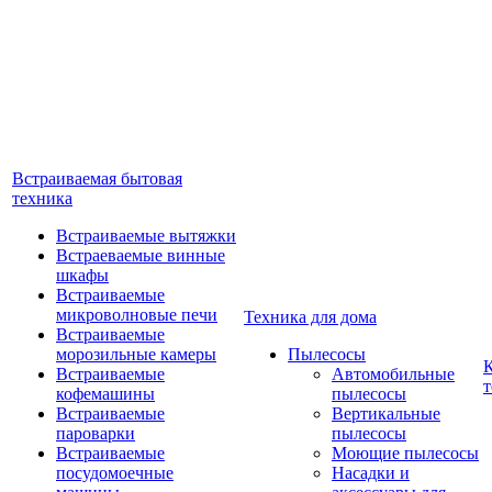
Встраиваемая бытовая
техника
Встраиваемые вытяжки
Встраеваемые винные
шкафы
Встраиваемые
микроволновые печи
Техника для дома
Встраиваемые
морозильные камеры
Пылесосы
Встраиваемые
Автомобильные
т
кофемашины
пылесосы
Встраиваемые
Вертикальные
пароварки
пылесосы
Встраиваемые
Моющие пылесосы
посудомоечные
Насадки и