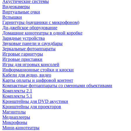
Акустические системы
Видеокамеры
Виртуальные очки
Вспышки
Гарнитуры (наушники с микрофоном)
Ди-джейское оборудование
Домашние кинотеатры в одной коробке
Зарядные устройства
Звуковые панели и саундбары
Зеркальные фотоаппараты
Игровые гарнитуры
Игровые приставки
Игры для игровых консолей
Информационные стойки и киоски
Кабели для аудио, видео
Карты оплаты и цифровой контент
Компактные фотоаппараты со сменными объективами
Комплекты 2.1
Комплекты 5.1
Кронштейны для DVD акустики
Кронштейны для проекторов
Магнитолы
Медиаплееры
Микрофоны
Мини-кинотеатры