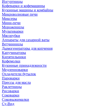
Йогуртницы
Кофеварки и кофемашины
Кухонные машины и комбайны
Микроволновые печи
Миксеры
Мини-печи
Мороженицы
Мультиварки
Мясорубки
Аппараты для сахарной ваты
Ветчинницы
Дымогенераторы для копчения
Капучинаторы
Кипятильники
Кофемолки
Кухонные принадлежности
Медленноварки
Охладители бутылок
Пароварки
Прессы для масла
Раклетницы
Рисоварки
Соковарки
Соковыжималки
Су-Вид