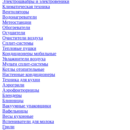
Электрошвабры и электровеники
Климатическая техника
Вентиляторы
Водонагреватели
Метеостанции
Обогреватели
Осушители
Очистители воздуха
Сплит-системы
Тепловые пушки
Кондиционеры мобильные
Увлажнители воздуха
Мульти сплит-системы
Котлы отопительные
Настенные кондиционеры
Техника для кухни
Аэрогрили
Аэрофритюрницы
Блендеры
Блинницы
Вакуумные упаковщики
Вафельницы
Весы кухонные
Вспениватели для молока
Грили