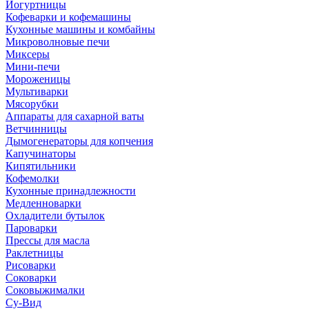
Йогуртницы
Кофеварки и кофемашины
Кухонные машины и комбайны
Микроволновые печи
Миксеры
Мини-печи
Мороженицы
Мультиварки
Мясорубки
Аппараты для сахарной ваты
Ветчинницы
Дымогенераторы для копчения
Капучинаторы
Кипятильники
Кофемолки
Кухонные принадлежности
Медленноварки
Охладители бутылок
Пароварки
Прессы для масла
Раклетницы
Рисоварки
Соковарки
Соковыжималки
Су-Вид