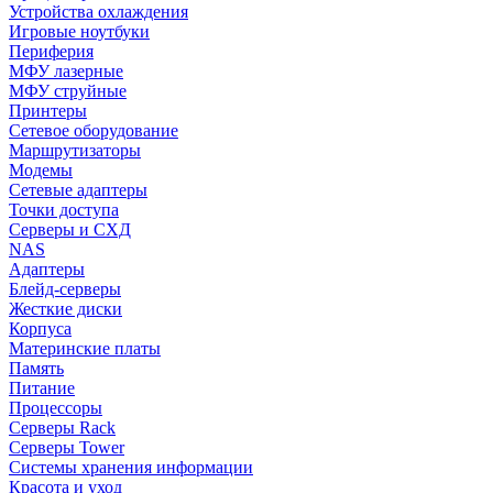
Устройства охлаждения
Игровые ноутбуки
Периферия
МФУ лазерные
МФУ струйные
Принтеры
Сетевое оборудование
Маршрутизаторы
Модемы
Сетевые адаптеры
Точки доступа
Серверы и СХД
NAS
Адаптеры
Блейд-серверы
Жесткие диски
Корпуса
Материнские платы
Память
Питание
Процессоры
Серверы Rack
Серверы Tower
Системы хранения информации
Красота и уход