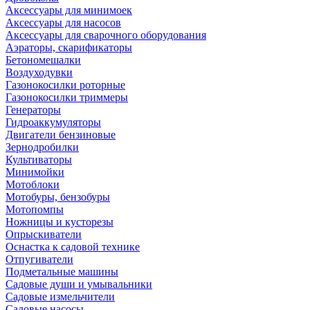
Аксессуары для минимоек
Аксессуары для насосов
Аксессуары для сварочного оборудования
Аэраторы, скарификаторы
Бетономешалки
Воздуходувки
Газонокосилки роторные
Газонокосилки триммеры
Генераторы
Гидроаккумуляторы
Двигатели бензиновые
Зернодробилки
Культиваторы
Минимойки
Мотоблоки
Мотобуры, бензобуры
Мотопомпы
Ножницы и кусторезы
Опрыскиватели
Оснастка к садовой технике
Отпугиватели
Подметальные машины
Садовые души и умывальники
Садовые измельчители
Садовые насосы