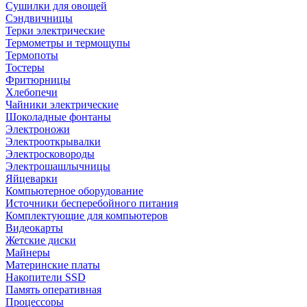
Сушилки для овощей
Сэндвичницы
Терки электрические
Термометры и термощупы
Термопоты
Тостеры
Фритюрницы
Хлебопечи
Чайники электрические
Шоколадные фонтаны
Электроножи
Электрооткрывалки
Электросковороды
Электрошашлычницы
Яйцеварки
Компьютерное оборудование
Источники бесперебойного питания
Комплектующие для компьютеров
Видеокарты
Жетские диски
Майнеры
Материнские платы
Накопители SSD
Память оперативная
Процессоры