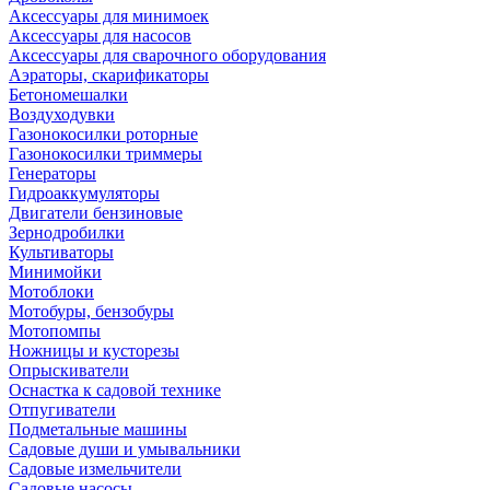
Аксессуары для минимоек
Аксессуары для насосов
Аксессуары для сварочного оборудования
Аэраторы, скарификаторы
Бетономешалки
Воздуходувки
Газонокосилки роторные
Газонокосилки триммеры
Генераторы
Гидроаккумуляторы
Двигатели бензиновые
Зернодробилки
Культиваторы
Минимойки
Мотоблоки
Мотобуры, бензобуры
Мотопомпы
Ножницы и кусторезы
Опрыскиватели
Оснастка к садовой технике
Отпугиватели
Подметальные машины
Садовые души и умывальники
Садовые измельчители
Садовые насосы