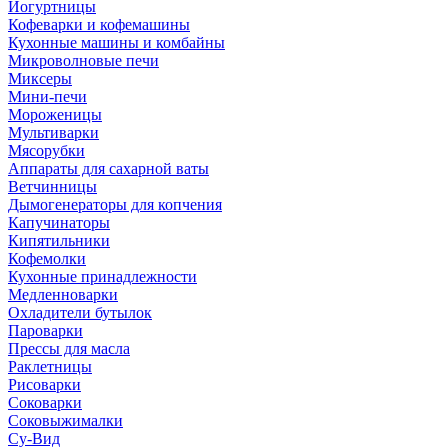
Йогуртницы
Кофеварки и кофемашины
Кухонные машины и комбайны
Микроволновые печи
Миксеры
Мини-печи
Мороженицы
Мультиварки
Мясорубки
Аппараты для сахарной ваты
Ветчинницы
Дымогенераторы для копчения
Капучинаторы
Кипятильники
Кофемолки
Кухонные принадлежности
Медленноварки
Охладители бутылок
Пароварки
Прессы для масла
Раклетницы
Рисоварки
Соковарки
Соковыжималки
Су-Вид