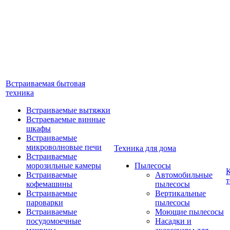
Встраиваемая бытовая
техника
Встраиваемые вытяжки
Встраеваемые винные
шкафы
Встраиваемые
микроволновые печи
Техника для дома
Встраиваемые
морозильные камеры
Пылесосы
Встраиваемые
Автомобильные
т
кофемашины
пылесосы
Встраиваемые
Вертикальные
пароварки
пылесосы
Встраиваемые
Моющие пылесосы
посудомоечные
Насадки и