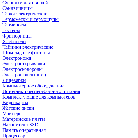
Сушилки для овощей
Сэндвичницы
Терки электрические
Термометры и термощупы
Термопоты
Тостеры
Фритюрницы
Хлебопечи
Чайники электрические
Шоколадные фонтаны
Электроножи
Электрооткрывалки
Электросковороды
Электрошашлычницы
Яйцеварки
Компьютерное оборудование
Источники бесперебойного питания
Комплектующие для компьютеров
Видеокарты
Жетские диски
Майнеры
Материнские платы
Накопители SSD
Память оперативная
Процессоры