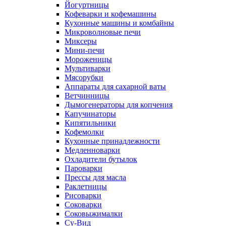
Йогуртницы
Кофеварки и кофемашины
Кухонные машины и комбайны
Микроволновые печи
Миксеры
Мини-печи
Мороженицы
Мультиварки
Мясорубки
Аппараты для сахарной ваты
Ветчинницы
Дымогенераторы для копчения
Капучинаторы
Кипятильники
Кофемолки
Кухонные принадлежности
Медленноварки
Охладители бутылок
Пароварки
Прессы для масла
Раклетницы
Рисоварки
Соковарки
Соковыжималки
Су-Вид