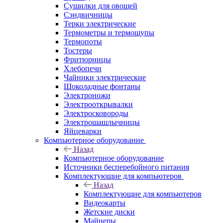
Сушилки для овощей
Сэндвичницы
Терки электрические
Термометры и термощупы
Термопоты
Тостеры
Фритюрницы
Хлебопечи
Чайники электрические
Шоколадные фонтаны
Электроножи
Электрооткрывалки
Электросковороды
Электрошашлычницы
Яйцеварки
Компьютерное оборудование
Назад
Компьютерное оборудование
Источники бесперебойного питания
Комплектующие для компьютеров
Назад
Комплектующие для компьютеров
Видеокарты
Жетские диски
Майнеры