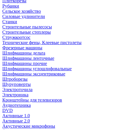
Плиткорезы
Рубанки
Сельское хозяйство
Силовые удлинители
Станки
Строительные пылесосы
Строительные степлеры
Стружкоотсос
Технические фены, Клеевые пистолеты
Фрезерные машины
Шлифмашины дельта
Шлифмашины ленточные
Шлифмашины прочие
Шлифмашины углошлифовальные
Шлифмашины эксцентриковые
Штроборезы
Шуруповерты
Электроточила
Электроника
Кронштейны для телевизоров
Аудиотехника
DVD
Активные 1.0
Активные 2.0
Акустические микрофоны