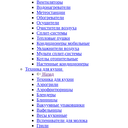
Вентиляторы
Водонагреватели
Метеостанции
Обогреватели
Осушители
Очистители воздуха
Сплит-системы
Тепловые пушки
Кондиционеры мобильные
Увлажнители воздуха
Мульти сплит-системы
Котлы отопительные
Настенные кондиционеры
Техника для кухни
Назад
Техника для кухни
Аэрогрили
Аэрофритюрницы
Блендеры
Блинницы
Вакуумные упаковщики
Вафельницы
Весы кухонные
Вспениватели для молока
Грили