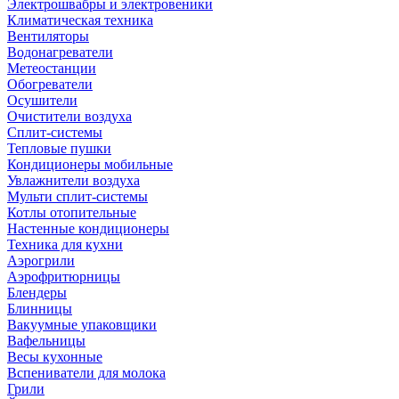
Электрошвабры и электровеники
Климатическая техника
Вентиляторы
Водонагреватели
Метеостанции
Обогреватели
Осушители
Очистители воздуха
Сплит-системы
Тепловые пушки
Кондиционеры мобильные
Увлажнители воздуха
Мульти сплит-системы
Котлы отопительные
Настенные кондиционеры
Техника для кухни
Аэрогрили
Аэрофритюрницы
Блендеры
Блинницы
Вакуумные упаковщики
Вафельницы
Весы кухонные
Вспениватели для молока
Грили