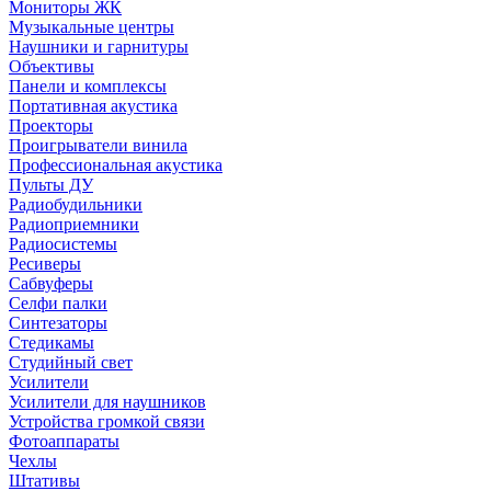
Мониторы ЖК
Музыкальные центры
Наушники и гарнитуры
Объективы
Панели и комплексы
Портативная акустика
Проекторы
Проигрыватели винила
Профессиональная акустика
Пульты ДУ
Радиобудильники
Радиоприемники
Радиосистемы
Ресиверы
Сабвуферы
Селфи палки
Синтезаторы
Стедикамы
Студийный свет
Усилители
Усилители для наушников
Устройства громкой связи
Фотоаппараты
Чехлы
Штативы