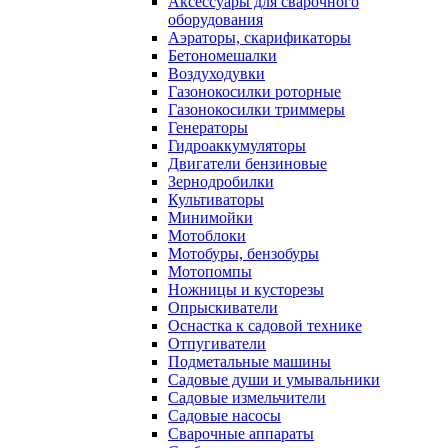
Аксессуары для сварочного
оборудования
Аэраторы, скарификаторы
Бетономешалки
Воздуходувки
Газонокосилки роторные
Газонокосилки триммеры
Генераторы
Гидроаккумуляторы
Двигатели бензиновые
Зернодробилки
Культиваторы
Минимойки
Мотоблоки
Мотобуры, бензобуры
Мотопомпы
Ножницы и кусторезы
Опрыскиватели
Оснастка к садовой технике
Отпугиватели
Подметальные машины
Садовые души и умывальники
Садовые измельчители
Садовые насосы
Сварочные аппараты