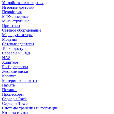
Устройства охлаждения
Игровые ноутбуки
Периферия
МФУ лазерные
МФУ струйные
Принтеры
Сетевое оборудование
Маршрутизаторы
Модемы
Сетевые адаптеры
Точки доступа
Серверы и СХД
NAS
Адаптеры
Блейд-серверы
Жесткие диски
Корпуса
Материнские платы
Память
Питание
Процессоры
Серверы Rack
Серверы Tower
Системы хранения информации
Красота и уход