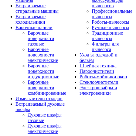
машины
аксессуары для
Встраиваемые
пылесосов
стиральные машины
Профессиональные
Встраиваемые
пылесосы
холодильники
Роботы-пылесосы
Варочные панели
Ручные пылесосы
Варочные
Традиционные
поверхности
пылесосы
газовые
Фильтры для
Варочные
пылесоса
поверхности
Уход за одеждой и
электрические
бельём
Варочные
Швейная техника
поверхности
Пароочистители
индукционные
Роботы-мойщики окон
Варочные
Стеклоочистители
поверхности
Электрошвабры и
комбинированные
электровеники
Измельчители отходов
Встраиваемый духовые
шкафы
Духовые шкафы
газовые
Духовые шкафы
электрические