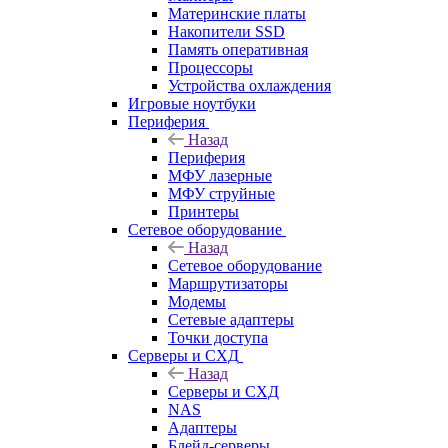
Материнские платы
Накопители SSD
Память оперативная
Процессоры
Устройства охлаждения
Игровые ноутбуки
Периферия
Назад
Периферия
МФУ лазерные
МФУ струйные
Принтеры
Сетевое оборудование
Назад
Сетевое оборудование
Маршрутизаторы
Модемы
Сетевые адаптеры
Точки доступа
Серверы и СХД
Назад
Серверы и СХД
NAS
Адаптеры
Блейд-серверы