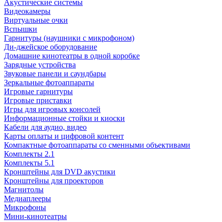
Акустические системы
Видеокамеры
Виртуальные очки
Вспышки
Гарнитуры (наушники с микрофоном)
Ди-джейское оборудование
Домашние кинотеатры в одной коробке
Зарядные устройства
Звуковые панели и саундбары
Зеркальные фотоаппараты
Игровые гарнитуры
Игровые приставки
Игры для игровых консолей
Информационные стойки и киоски
Кабели для аудио, видео
Карты оплаты и цифровой контент
Компактные фотоаппараты со сменными объективами
Комплекты 2.1
Комплекты 5.1
Кронштейны для DVD акустики
Кронштейны для проекторов
Магнитолы
Медиаплееры
Микрофоны
Мини-кинотеатры