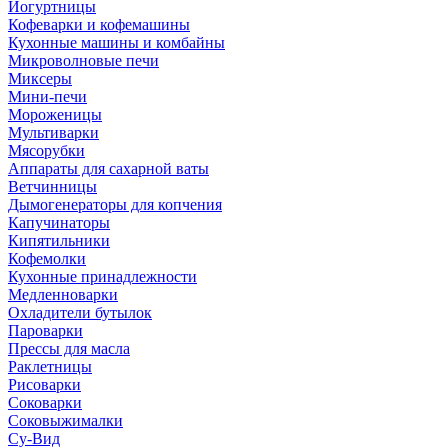
Йогуртницы
Кофеварки и кофемашины
Кухонные машины и комбайны
Микроволновые печи
Миксеры
Мини-печи
Мороженицы
Мультиварки
Мясорубки
Аппараты для сахарной ваты
Ветчинницы
Дымогенераторы для копчения
Капучинаторы
Кипятильники
Кофемолки
Кухонные принадлежности
Медленноварки
Охладители бутылок
Пароварки
Прессы для масла
Раклетницы
Рисоварки
Соковарки
Соковыжималки
Су-Вид