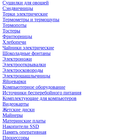
Сушилки для овощей
Сэндвичницы
Терки электрические
Термометры и термощупы
Термопоты
Тостеры
Фритюрницы
Хлебопечи
Чайники электрические
Шоколадные фонтаны
Электроножи
Электрооткрывалки
Электросковороды
Электрошашлычницы
Яйцеварки
Компьютерное оборудование
Источники бесперебойного питания
Комплектующие для компьютеров
Видеокарты
Жетские диски
Майнеры
Материнские платы
Накопители SSD
Память оперативная
Процессоры