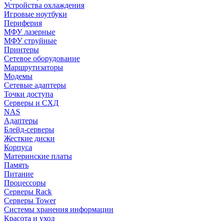
Устройства охлаждения
Игровые ноутбуки
Периферия
МФУ лазерные
МФУ струйные
Принтеры
Сетевое оборудование
Маршрутизаторы
Модемы
Сетевые адаптеры
Точки доступа
Серверы и СХД
NAS
Адаптеры
Блейд-серверы
Жесткие диски
Корпуса
Материнские платы
Память
Питание
Процессоры
Серверы Rack
Серверы Tower
Системы хранения информации
Красота и уход