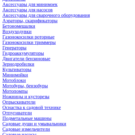
Аксессуары для минимоек
Аксессуары для насосов
Аксессуары для сварочного оборудования
Аэраторы, скарификаторы
Бетономешалки
Воздуходувки
Газонокосилки роторные
Газонокосилки триммеры
Генераторы
Гидроаккумуляторы
Двигатели бензиновые
Зернодробилки
Культиваторы
Минимойки
Мотоблоки
Мотобуры, бензобуры
Мотопомпы
Ножницы и кусторезы
Опрыскиватели
Оснастка к садовой технике
Отпугиватели
Подметальные машины
Садовые души и умывальники
Садовые измельчители
Садовые насосы