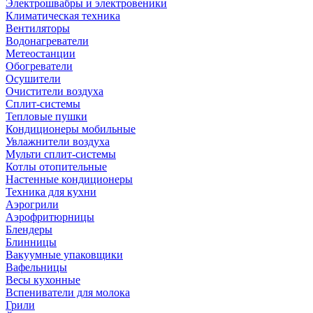
Электрошвабры и электровеники
Климатическая техника
Вентиляторы
Водонагреватели
Метеостанции
Обогреватели
Осушители
Очистители воздуха
Сплит-системы
Тепловые пушки
Кондиционеры мобильные
Увлажнители воздуха
Мульти сплит-системы
Котлы отопительные
Настенные кондиционеры
Техника для кухни
Аэрогрили
Аэрофритюрницы
Блендеры
Блинницы
Вакуумные упаковщики
Вафельницы
Весы кухонные
Вспениватели для молока
Грили