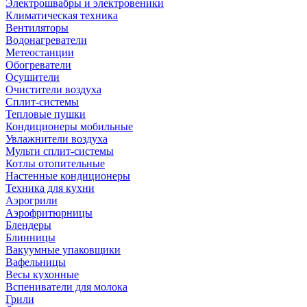
Электрошвабры и электровеники
Климатическая техника
Вентиляторы
Водонагреватели
Метеостанции
Обогреватели
Осушители
Очистители воздуха
Сплит-системы
Тепловые пушки
Кондиционеры мобильные
Увлажнители воздуха
Мульти сплит-системы
Котлы отопительные
Настенные кондиционеры
Техника для кухни
Аэрогрили
Аэрофритюрницы
Блендеры
Блинницы
Вакуумные упаковщики
Вафельницы
Весы кухонные
Вспениватели для молока
Грили