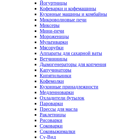
Йогуртницы
Кофеварки и кофемашины
Кухонные машины и комбайны
Микроволновые печи
Миксеры
Мини-печи
Мороженицы
Мультиварки
Мясорубки
Аппараты для сахарной ваты
Ветчинницы
Дымогенераторы для копчения
Капучинаторы
Кипятильники
Кофемолки
Кухонные принадлежности
Медленноварки
Охладители бутылок
Пароварки
Прессы для масла
Раклетницы
Рисоварки
Соковарки
Соковыжималки
Су-Вид