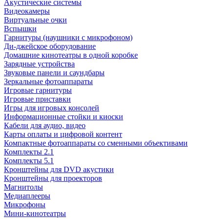
Акустические системы
Видеокамеры
Виртуальные очки
Вспышки
Гарнитуры (наушники с микрофоном)
Ди-джейское оборудование
Домашние кинотеатры в одной коробке
Зарядные устройства
Звуковые панели и саундбары
Зеркальные фотоаппараты
Игровые гарнитуры
Игровые приставки
Игры для игровых консолей
Информационные стойки и киоски
Кабели для аудио, видео
Карты оплаты и цифровой контент
Компактные фотоаппараты со сменными объективами
Комплекты 2.1
Комплекты 5.1
Кронштейны для DVD акустики
Кронштейны для проекторов
Магнитолы
Медиаплееры
Микрофоны
Мини-кинотеатры