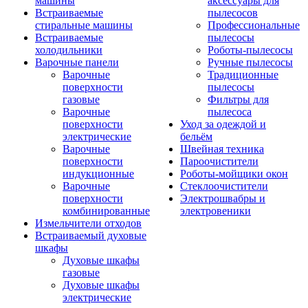
машины
аксессуары для
Встраиваемые
пылесосов
стиральные машины
Профессиональные
Встраиваемые
пылесосы
холодильники
Роботы-пылесосы
Варочные панели
Ручные пылесосы
Варочные
Традиционные
поверхности
пылесосы
газовые
Фильтры для
Варочные
пылесоса
поверхности
Уход за одеждой и
электрические
бельём
Варочные
Швейная техника
поверхности
Пароочистители
индукционные
Роботы-мойщики окон
Варочные
Стеклоочистители
поверхности
Электрошвабры и
комбинированные
электровеники
Измельчители отходов
Встраиваемый духовые
шкафы
Духовые шкафы
газовые
Духовые шкафы
электрические