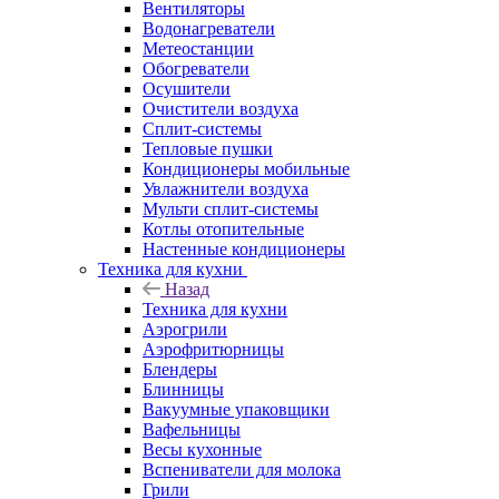
Вентиляторы
Водонагреватели
Метеостанции
Обогреватели
Осушители
Очистители воздуха
Сплит-системы
Тепловые пушки
Кондиционеры мобильные
Увлажнители воздуха
Мульти сплит-системы
Котлы отопительные
Настенные кондиционеры
Техника для кухни
Назад
Техника для кухни
Аэрогрили
Аэрофритюрницы
Блендеры
Блинницы
Вакуумные упаковщики
Вафельницы
Весы кухонные
Вспениватели для молока
Грили