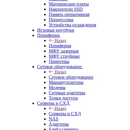
Материнские платы
Накопители SSD
Память оперативная
Процессоры
Устройства охлаждения
Игровые ноутбуки
Периферия
Назад
Периферия
МФУ лазерные
МФУ струйные
Принтеры
Сетевое оборудование
Назад
Сетевое оборудование
Маршрутизаторы
Модемы
Сетевые адаптеры
Точки доступа
Серверы и СХД
Назад
Серверы и СХД
NAS
Адаптеры
Блейд-серверы