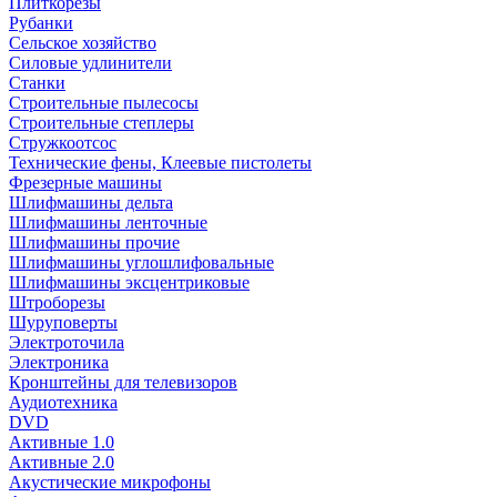
Плиткорезы
Рубанки
Сельское хозяйство
Силовые удлинители
Станки
Строительные пылесосы
Строительные степлеры
Стружкоотсос
Технические фены, Клеевые пистолеты
Фрезерные машины
Шлифмашины дельта
Шлифмашины ленточные
Шлифмашины прочие
Шлифмашины углошлифовальные
Шлифмашины эксцентриковые
Штроборезы
Шуруповерты
Электроточила
Электроника
Кронштейны для телевизоров
Аудиотехника
DVD
Активные 1.0
Активные 2.0
Акустические микрофоны