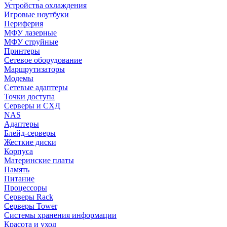
Устройства охлаждения
Игровые ноутбуки
Периферия
МФУ лазерные
МФУ струйные
Принтеры
Сетевое оборудование
Маршрутизаторы
Модемы
Сетевые адаптеры
Точки доступа
Серверы и СХД
NAS
Адаптеры
Блейд-серверы
Жесткие диски
Корпуса
Материнские платы
Память
Питание
Процессоры
Серверы Rack
Серверы Tower
Системы хранения информации
Красота и уход