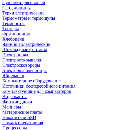
Сушилки для овощей
Сэндвичницы
Терки электрические
Термометры и термощупы
Термопоты
Тостеры
Фритюрницы
Хлебопечи
Чайники электрические
Шоколадные фонтаны
Электроножи
Электрооткрывалки
Электросковороды
Электрошашлычницы
Яйцеварки
Компьютерное оборудование
Источники бесперебойного питания
Комплектующие для компьютеров
Видеокарты
Жетские диски
Майнеры
Материнские платы
Накопители SSD
Память оперативная
Процессоры