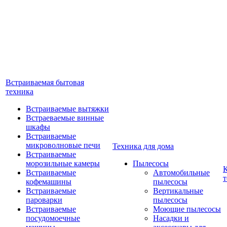
Встраиваемая бытовая
техника
Встраиваемые вытяжки
Встраеваемые винные
шкафы
Встраиваемые
микроволновые печи
Техника для дома
Встраиваемые
морозильные камеры
Пылесосы
Встраиваемые
Автомобильные
т
кофемашины
пылесосы
Встраиваемые
Вертикальные
пароварки
пылесосы
Встраиваемые
Моющие пылесосы
посудомоечные
Насадки и