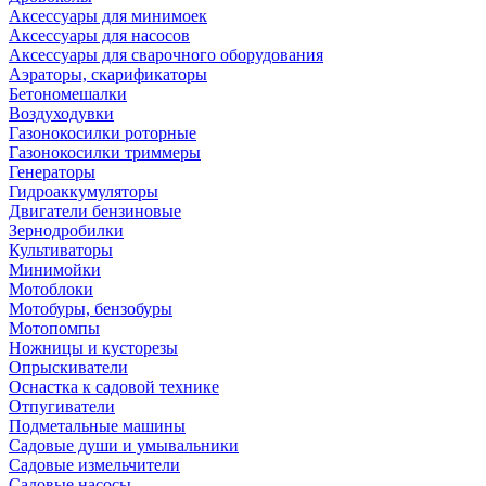
Аксессуары для минимоек
Аксессуары для насосов
Аксессуары для сварочного оборудования
Аэраторы, скарификаторы
Бетономешалки
Воздуходувки
Газонокосилки роторные
Газонокосилки триммеры
Генераторы
Гидроаккумуляторы
Двигатели бензиновые
Зернодробилки
Культиваторы
Минимойки
Мотоблоки
Мотобуры, бензобуры
Мотопомпы
Ножницы и кусторезы
Опрыскиватели
Оснастка к садовой технике
Отпугиватели
Подметальные машины
Садовые души и умывальники
Садовые измельчители
Садовые насосы