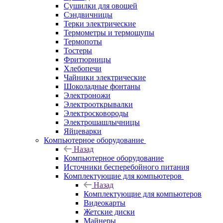
Сушилки для овощей
Сэндвичницы
Терки электрические
Термометры и термощупы
Термопоты
Тостеры
Фритюрницы
Хлебопечи
Чайники электрические
Шоколадные фонтаны
Электроножи
Электрооткрывалки
Электросковороды
Электрошашлычницы
Яйцеварки
Компьютерное оборудование
Назад
Компьютерное оборудование
Источники бесперебойного питания
Комплектующие для компьютеров
Назад
Комплектующие для компьютеров
Видеокарты
Жетские диски
Майнеры