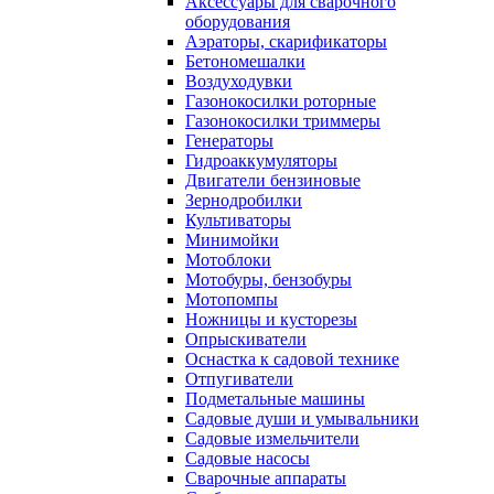
Аксессуары для сварочного
оборудования
Аэраторы, скарификаторы
Бетономешалки
Воздуходувки
Газонокосилки роторные
Газонокосилки триммеры
Генераторы
Гидроаккумуляторы
Двигатели бензиновые
Зернодробилки
Культиваторы
Минимойки
Мотоблоки
Мотобуры, бензобуры
Мотопомпы
Ножницы и кусторезы
Опрыскиватели
Оснастка к садовой технике
Отпугиватели
Подметальные машины
Садовые души и умывальники
Садовые измельчители
Садовые насосы
Сварочные аппараты