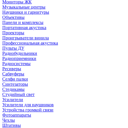
Мониторы ЖК
Музыкальные центры
Наушники и гарнитуры
Объективы
Панели и комплексы
Портативная акустика
Проекторы
Проигрыватели винила
Профессиональная акустика
Пульты ДУ
Радиобудильники
Радиоприемники
Радиосистемы
Ресиверы
Сабвуферы
Селфи палки
Синтезаторы
Стедикамы
Студийный свет
Усилители
Усилители для наушников
Устройства громкой связи
Фотоаппараты
Чехлы
Штативы