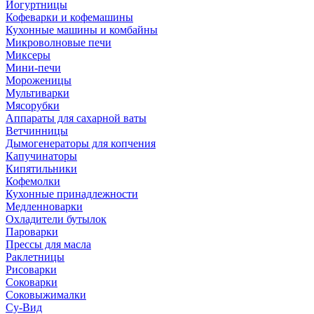
Йогуртницы
Кофеварки и кофемашины
Кухонные машины и комбайны
Микроволновые печи
Миксеры
Мини-печи
Мороженицы
Мультиварки
Мясорубки
Аппараты для сахарной ваты
Ветчинницы
Дымогенераторы для копчения
Капучинаторы
Кипятильники
Кофемолки
Кухонные принадлежности
Медленноварки
Охладители бутылок
Пароварки
Прессы для масла
Раклетницы
Рисоварки
Соковарки
Соковыжималки
Су-Вид