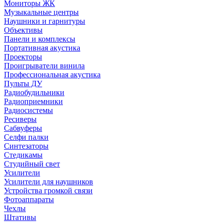
Мониторы ЖК
Музыкальные центры
Наушники и гарнитуры
Объективы
Панели и комплексы
Портативная акустика
Проекторы
Проигрыватели винила
Профессиональная акустика
Пульты ДУ
Радиобудильники
Радиоприемники
Радиосистемы
Ресиверы
Сабвуферы
Селфи палки
Синтезаторы
Стедикамы
Студийный свет
Усилители
Усилители для наушников
Устройства громкой связи
Фотоаппараты
Чехлы
Штативы