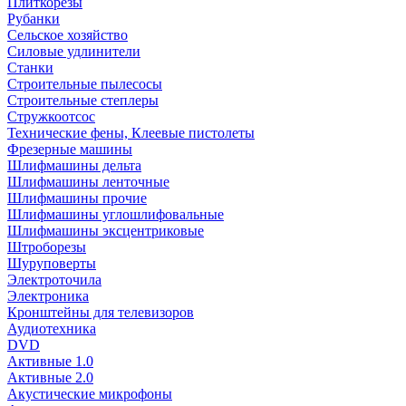
Плиткорезы
Рубанки
Сельское хозяйство
Силовые удлинители
Станки
Строительные пылесосы
Строительные степлеры
Стружкоотсос
Технические фены, Клеевые пистолеты
Фрезерные машины
Шлифмашины дельта
Шлифмашины ленточные
Шлифмашины прочие
Шлифмашины углошлифовальные
Шлифмашины эксцентриковые
Штроборезы
Шуруповерты
Электроточила
Электроника
Кронштейны для телевизоров
Аудиотехника
DVD
Активные 1.0
Активные 2.0
Акустические микрофоны