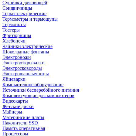
Сушилки для овощей
Сэндвичницы
Терки электрические
Термометры и термощупы
Термопоты
Тостеры
Фритюрницы
Хлебопечи
Чайники электрические
Шоколадные фонтаны
Электроножи
Электрооткрывалки
Электросковороды
Электрошашлычницы
Яйцеварки
Компьютерное оборудование
Источники бесперебойного питания
Комплектующие для компьютеров
Видеокарты
Жетские диски
Майнеры
Материнские платы
Накопители SSD
Память оперативная
Процессоры