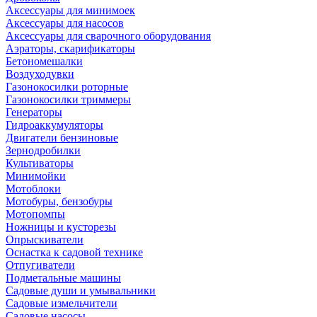
Аксессуары для минимоек
Аксессуары для насосов
Аксессуары для сварочного оборудования
Аэраторы, скарификаторы
Бетономешалки
Воздуходувки
Газонокосилки роторные
Газонокосилки триммеры
Генераторы
Гидроаккумуляторы
Двигатели бензиновые
Зернодробилки
Культиваторы
Минимойки
Мотоблоки
Мотобуры, бензобуры
Мотопомпы
Ножницы и кусторезы
Опрыскиватели
Оснастка к садовой технике
Отпугиватели
Подметальные машины
Садовые души и умывальники
Садовые измельчители
Садовые насосы