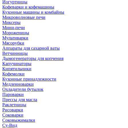
Йогуртницы
Кофеварки и кофемашины
Кухонные машины и комбайны
Микроволновые печи
Миксеры
Мини-печи
Мороженицы
Мультиварки
Мясорубки
Аппараты для сахарной ваты
Ветчинницы
Дымогенераторы для копчения
Капучинаторы
Кипятильники
Кофемолки
Кухонные принадлежности
Медленноварки
Охладители бутылок
Пароварки
Прессы для масла
Раклетницы
Рисоварки
Соковарки
Соковыжималки
Су-Вид