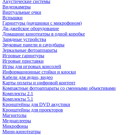
Акустические системы
Видеокамеры
Виртуальные очки
Вспышки
Гарнитуры (наушники с микрофоном)
Ди-джейское оборудование
Домашние кинотеатры в одной коробке
Зарядные устройства
Звуковые панели и саундбары
Зеркальные фотоаппараты
Игровые гарнитуры
Игровые приставки
Игры для игровых консолей
Информационные стойки и киоски
Кабели для аудио, видео
Карты оплаты и цифровой контент
Компактные фотоаппараты со сменными объективами
Комплекты 2.1
Комплекты 5.1
Кронштейны для DVD акустики
Кронштейны для проекторов
Магнитолы
Медиаплееры
Микрофоны
Мини-кинотеатры