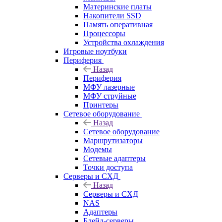
Материнские платы
Накопители SSD
Память оперативная
Процессоры
Устройства охлаждения
Игровые ноутбуки
Периферия
Назад
Периферия
МФУ лазерные
МФУ струйные
Принтеры
Сетевое оборудование
Назад
Сетевое оборудование
Маршрутизаторы
Модемы
Сетевые адаптеры
Точки доступа
Серверы и СХД
Назад
Серверы и СХД
NAS
Адаптеры
Блейд-серверы