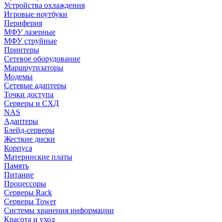
Устройства охлаждения
Игровые ноутбуки
Периферия
МФУ лазерные
МФУ струйные
Принтеры
Сетевое оборудование
Маршрутизаторы
Модемы
Сетевые адаптеры
Точки доступа
Серверы и СХД
NAS
Адаптеры
Блейд-серверы
Жесткие диски
Корпуса
Материнские платы
Память
Питание
Процессоры
Серверы Rack
Серверы Tower
Системы хранения информации
Красота и уход