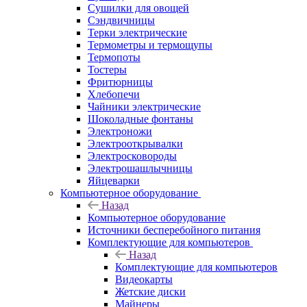
Сушилки для овощей
Сэндвичницы
Терки электрические
Термометры и термощупы
Термопоты
Тостеры
Фритюрницы
Хлебопечи
Чайники электрические
Шоколадные фонтаны
Электроножи
Электрооткрывалки
Электросковороды
Электрошашлычницы
Яйцеварки
Компьютерное оборудование
Назад
Компьютерное оборудование
Источники бесперебойного питания
Комплектующие для компьютеров
Назад
Комплектующие для компьютеров
Видеокарты
Жетские диски
Майнеры