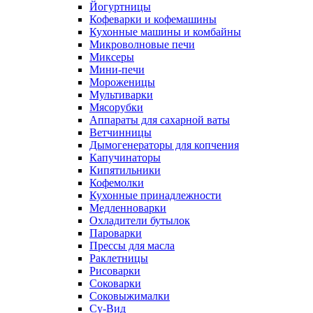
Йогуртницы
Кофеварки и кофемашины
Кухонные машины и комбайны
Микроволновые печи
Миксеры
Мини-печи
Мороженицы
Мультиварки
Мясорубки
Аппараты для сахарной ваты
Ветчинницы
Дымогенераторы для копчения
Капучинаторы
Кипятильники
Кофемолки
Кухонные принадлежности
Медленноварки
Охладители бутылок
Пароварки
Прессы для масла
Раклетницы
Рисоварки
Соковарки
Соковыжималки
Су-Вид