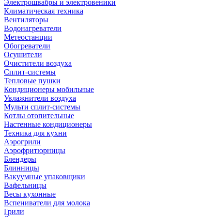
Электрошвабры и электровеники
Климатическая техника
Вентиляторы
Водонагреватели
Метеостанции
Обогреватели
Осушители
Очистители воздуха
Сплит-системы
Тепловые пушки
Кондиционеры мобильные
Увлажнители воздуха
Мульти сплит-системы
Котлы отопительные
Настенные кондиционеры
Техника для кухни
Аэрогрили
Аэрофритюрницы
Блендеры
Блинницы
Вакуумные упаковщики
Вафельницы
Весы кухонные
Вспениватели для молока
Грили