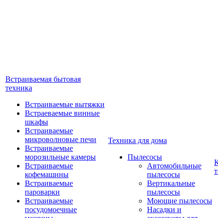
Встраиваемая бытовая
техника
Встраиваемые вытяжки
Встраеваемые винные
шкафы
Встраиваемые
микроволновые печи
Техника для дома
Встраиваемые
морозильные камеры
Пылесосы
Встраиваемые
Автомобильные
т
кофемашины
пылесосы
Встраиваемые
Вертикальные
пароварки
пылесосы
Встраиваемые
Моющие пылесосы
посудомоечные
Насадки и