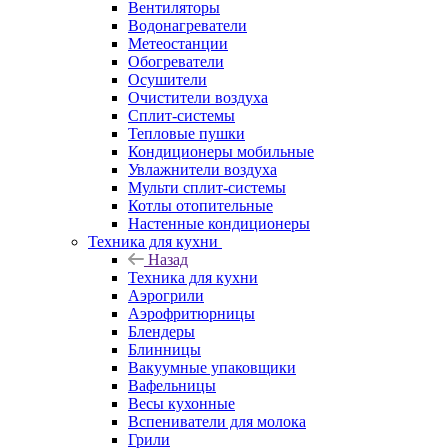
Вентиляторы
Водонагреватели
Метеостанции
Обогреватели
Осушители
Очистители воздуха
Сплит-системы
Тепловые пушки
Кондиционеры мобильные
Увлажнители воздуха
Мульти сплит-системы
Котлы отопительные
Настенные кондиционеры
Техника для кухни
Назад
Техника для кухни
Аэрогрили
Аэрофритюрницы
Блендеры
Блинницы
Вакуумные упаковщики
Вафельницы
Весы кухонные
Вспениватели для молока
Грили