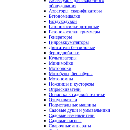
Аксессуары для сварочного
оборудования
Аэраторы, скарификаторы
Бетономешалки
Воздуходувки
Газонокосилки роторные
Газонокосилки триммеры
Генераторы
Гидроаккумуляторы
Двигатели бензиновые
Зернодробилки
Культиваторы
Минимойки
Мотоблоки
Мотобуры, бензобуры
Мотопомпы
Ножницы и кусторезы
Опрыскиватели
Оснастка к садовой технике
Отпугиватели
Подметальные машины
Садовые души и умывальники
Садовые измельчители
Садовые насосы
Сварочные аппараты