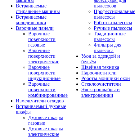
машины
аксессуары для
Встраиваемые
пылесосов
стиральные машины
Профессиональные
Встраиваемые
пылесосы
холодильники
Роботы-пылесосы
Варочные панели
Ручные пылесосы
Варочные
Традиционные
поверхности
пылесосы
газовые
Фильтры для
Варочные
пылесоса
поверхности
Уход за одеждой и
электрические
бельём
Варочные
Швейная техника
поверхности
Пароочистители
индукционные
Роботы-мойщики окон
Варочные
Стеклоочистители
поверхности
Электрошвабры и
комбинированные
электровеники
Измельчители отходов
Встраиваемый духовые
шкафы
Духовые шкафы
газовые
Духовые шкафы
электрические