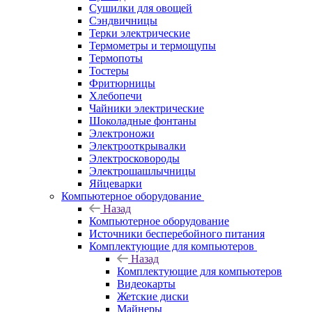
Сушилки для овощей
Сэндвичницы
Терки электрические
Термометры и термощупы
Термопоты
Тостеры
Фритюрницы
Хлебопечи
Чайники электрические
Шоколадные фонтаны
Электроножи
Электрооткрывалки
Электросковороды
Электрошашлычницы
Яйцеварки
Компьютерное оборудование
Назад
Компьютерное оборудование
Источники бесперебойного питания
Комплектующие для компьютеров
Назад
Комплектующие для компьютеров
Видеокарты
Жетские диски
Майнеры