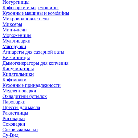
Йогуртницы
Кофеварки и кофемашины
Кухонные машины и комбайны
Микроволновые печи
Миксеры
Мини-печи
Мороженицы
Мультиварки
Мясорубки
Аппараты для сахарной ваты
Ветчинницы
Дымогенераторы для копчения
Капучинаторы
Кипятильники
Кофемолки
Кухонные принадлежности
Медленноварки
Охладители бутылок
Пароварки
Прессы для масла
Раклетницы
Рисоварки
Соковарки
Соковыжималки
Су-Вид