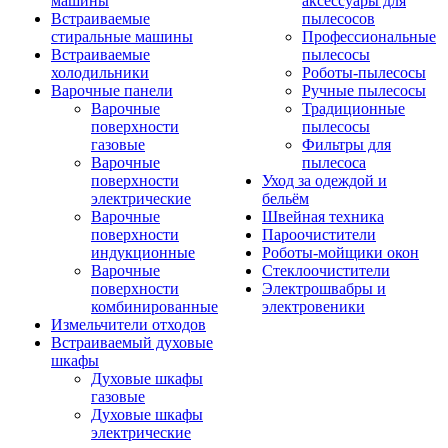
машины
аксессуары для
Встраиваемые
пылесосов
стиральные машины
Профессиональные
Встраиваемые
пылесосы
холодильники
Роботы-пылесосы
Варочные панели
Ручные пылесосы
Варочные
Традиционные
поверхности
пылесосы
газовые
Фильтры для
Варочные
пылесоса
поверхности
Уход за одеждой и
электрические
бельём
Варочные
Швейная техника
поверхности
Пароочистители
индукционные
Роботы-мойщики окон
Варочные
Стеклоочистители
поверхности
Электрошвабры и
комбинированные
электровеники
Измельчители отходов
Встраиваемый духовые
шкафы
Духовые шкафы
газовые
Духовые шкафы
электрические