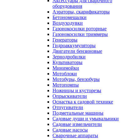
Аксессуары для сварочного
оборудования
Аэраторы, скарификаторы
Бетономешалки
Воздуходувки
Газонокосилки роторные
Газонокосилки триммеры
Генераторы
Гидроаккумуляторы
Двигатели бензиновые
Зернодробилки
Культиваторы
Минимойки
Мотоблоки
Мотобуры, бензобуры
Мотопомпы
Ножницы и кусторезы
Опрыскиватели
Оснастка к садовой технике
Отпугиватели
Подметальные машины
Садовые души и умывальники
Садовые измельчители
Садовые насосы
Сварочные аппараты