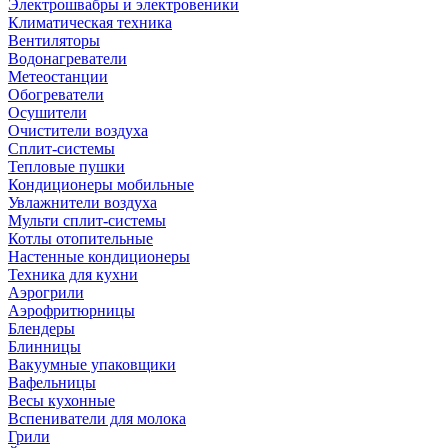
Электрошвабры и электровеники
Климатическая техника
Вентиляторы
Водонагреватели
Метеостанции
Обогреватели
Осушители
Очистители воздуха
Сплит-системы
Тепловые пушки
Кондиционеры мобильные
Увлажнители воздуха
Мульти сплит-системы
Котлы отопительные
Настенные кондиционеры
Техника для кухни
Аэрогрили
Аэрофритюрницы
Блендеры
Блинницы
Вакуумные упаковщики
Вафельницы
Весы кухонные
Вспениватели для молока
Грили