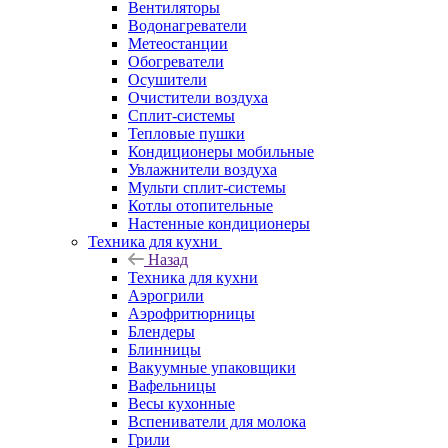
Вентиляторы
Водонагреватели
Метеостанции
Обогреватели
Осушители
Очистители воздуха
Сплит-системы
Тепловые пушки
Кондиционеры мобильные
Увлажнители воздуха
Мульти сплит-системы
Котлы отопительные
Настенные кондиционеры
Техника для кухни
Назад
Техника для кухни
Аэрогрили
Аэрофритюрницы
Блендеры
Блинницы
Вакуумные упаковщики
Вафельницы
Весы кухонные
Вспениватели для молока
Грили