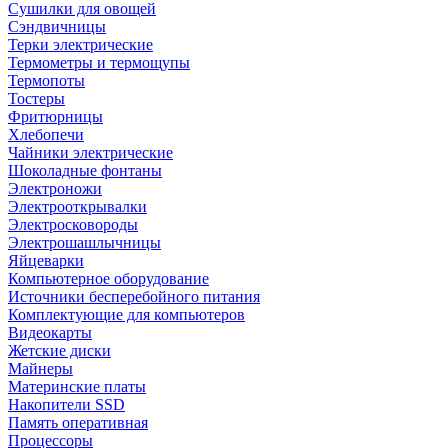
Сушилки для овощей
Сэндвичницы
Терки электрические
Термометры и термощупы
Термопоты
Тостеры
Фритюрницы
Хлебопечи
Чайники электрические
Шоколадные фонтаны
Электроножи
Электрооткрывалки
Электросковороды
Электрошашлычницы
Яйцеварки
Компьютерное оборудование
Источники бесперебойного питания
Комплектующие для компьютеров
Видеокарты
Жетские диски
Майнеры
Материнские платы
Накопители SSD
Память оперативная
Процессоры