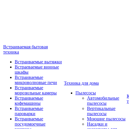
Встраиваемая бытовая
техника
Встраиваемые вытяжки
Встраеваемые винные
шкафы
Встраиваемые
микроволновые печи
Техника для дома
Встраиваемые
морозильные камеры
Пылесосы
Встраиваемые
Автомобильные
т
кофемашины
пылесосы
Встраиваемые
Вертикальные
пароварки
пылесосы
Встраиваемые
Моющие пылесосы
посудомоечные
Насадки и