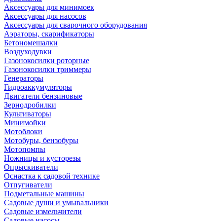
Аксессуары для минимоек
Аксессуары для насосов
Аксессуары для сварочного оборудования
Аэраторы, скарификаторы
Бетономешалки
Воздуходувки
Газонокосилки роторные
Газонокосилки триммеры
Генераторы
Гидроаккумуляторы
Двигатели бензиновые
Зернодробилки
Культиваторы
Минимойки
Мотоблоки
Мотобуры, бензобуры
Мотопомпы
Ножницы и кусторезы
Опрыскиватели
Оснастка к садовой технике
Отпугиватели
Подметальные машины
Садовые души и умывальники
Садовые измельчители
Садовые насосы