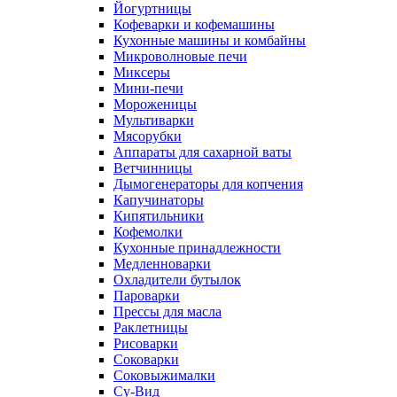
Йогуртницы
Кофеварки и кофемашины
Кухонные машины и комбайны
Микроволновые печи
Миксеры
Мини-печи
Мороженицы
Мультиварки
Мясорубки
Аппараты для сахарной ваты
Ветчинницы
Дымогенераторы для копчения
Капучинаторы
Кипятильники
Кофемолки
Кухонные принадлежности
Медленноварки
Охладители бутылок
Пароварки
Прессы для масла
Раклетницы
Рисоварки
Соковарки
Соковыжималки
Су-Вид