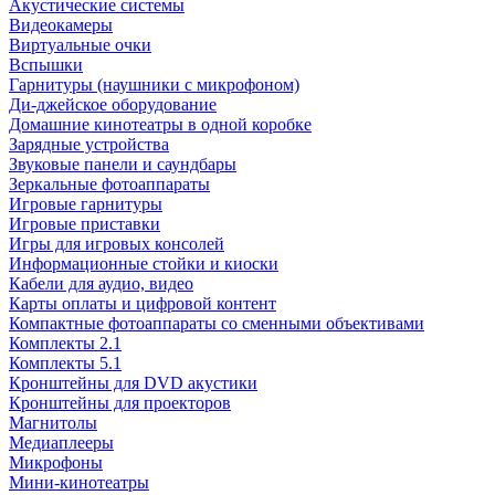
Акустические системы
Видеокамеры
Виртуальные очки
Вспышки
Гарнитуры (наушники с микрофоном)
Ди-джейское оборудование
Домашние кинотеатры в одной коробке
Зарядные устройства
Звуковые панели и саундбары
Зеркальные фотоаппараты
Игровые гарнитуры
Игровые приставки
Игры для игровых консолей
Информационные стойки и киоски
Кабели для аудио, видео
Карты оплаты и цифровой контент
Компактные фотоаппараты со сменными объективами
Комплекты 2.1
Комплекты 5.1
Кронштейны для DVD акустики
Кронштейны для проекторов
Магнитолы
Медиаплееры
Микрофоны
Мини-кинотеатры