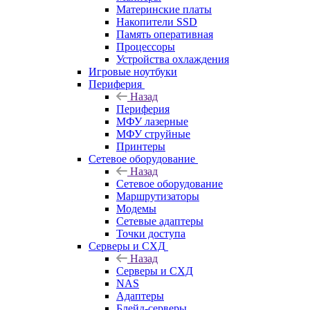
Материнские платы
Накопители SSD
Память оперативная
Процессоры
Устройства охлаждения
Игровые ноутбуки
Периферия
Назад
Периферия
МФУ лазерные
МФУ струйные
Принтеры
Сетевое оборудование
Назад
Сетевое оборудование
Маршрутизаторы
Модемы
Сетевые адаптеры
Точки доступа
Серверы и СХД
Назад
Серверы и СХД
NAS
Адаптеры
Блейд-серверы