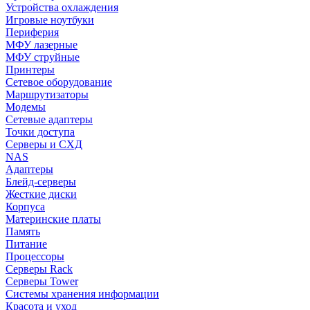
Устройства охлаждения
Игровые ноутбуки
Периферия
МФУ лазерные
МФУ струйные
Принтеры
Сетевое оборудование
Маршрутизаторы
Модемы
Сетевые адаптеры
Точки доступа
Серверы и СХД
NAS
Адаптеры
Блейд-серверы
Жесткие диски
Корпуса
Материнские платы
Память
Питание
Процессоры
Серверы Rack
Серверы Tower
Системы хранения информации
Красота и уход