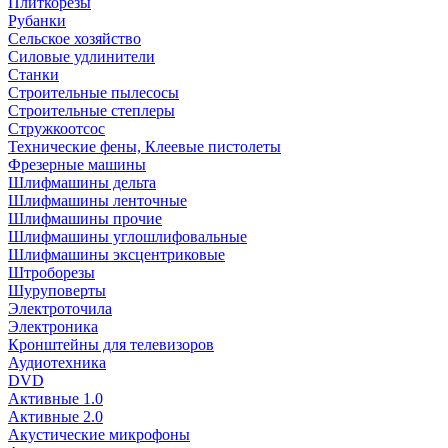
Плиткорезы
Рубанки
Сельское хозяйство
Силовые удлинители
Станки
Строительные пылесосы
Строительные степлеры
Стружкоотсос
Технические фены, Клеевые пистолеты
Фрезерные машины
Шлифмашины дельта
Шлифмашины ленточные
Шлифмашины прочие
Шлифмашины углошлифовальные
Шлифмашины эксцентриковые
Штроборезы
Шуруповерты
Электроточила
Электроника
Кронштейны для телевизоров
Аудиотехника
DVD
Активные 1.0
Активные 2.0
Акустические микрофоны