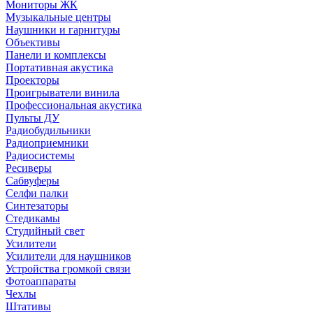
Мониторы ЖК
Музыкальные центры
Наушники и гарнитуры
Объективы
Панели и комплексы
Портативная акустика
Проекторы
Проигрыватели винила
Профессиональная акустика
Пульты ДУ
Радиобудильники
Радиоприемники
Радиосистемы
Ресиверы
Сабвуферы
Селфи палки
Синтезаторы
Стедикамы
Студийный свет
Усилители
Усилители для наушников
Устройства громкой связи
Фотоаппараты
Чехлы
Штативы