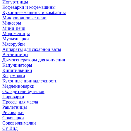
Йогуртницы
Кофеварки и кофемашины
Кухонные машины и комбайны
Микроволновые печи
Миксеры
Мини-печи
Мороженицы
Мультиварки
Мясорубки
Аппараты для сахарной ваты
Ветчинницы
Дымогенераторы для копчения
Капучинаторы
Кипятильники
Кофемолки
Кухонные принадлежности
Медленноварки
Охладители бутылок
Пароварки
Прессы для масла
Раклетницы
Рисоварки
Соковарки
Соковыжималки
Су-Вид