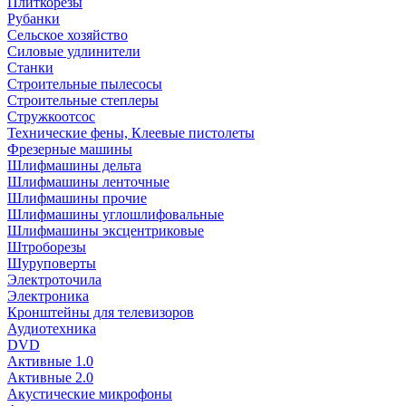
Плиткорезы
Рубанки
Сельское хозяйство
Силовые удлинители
Станки
Строительные пылесосы
Строительные степлеры
Стружкоотсос
Технические фены, Клеевые пистолеты
Фрезерные машины
Шлифмашины дельта
Шлифмашины ленточные
Шлифмашины прочие
Шлифмашины углошлифовальные
Шлифмашины эксцентриковые
Штроборезы
Шуруповерты
Электроточила
Электроника
Кронштейны для телевизоров
Аудиотехника
DVD
Активные 1.0
Активные 2.0
Акустические микрофоны