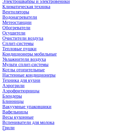
Электрошвабры и электровеники
Климатическая техника
Вентиляторы
Водонагреватели
Метеостанции
Обогреватели
Осушители
Очистители воздуха
Сплит-системы
Тепловые пушки
Кондиционеры мобильные
Увлажнители воздуха
Мульти сплит-системы
Котлы отопительные
Настенные кондиционеры
Техника для кухни
Аэрогрили
Аэрофритюрницы
Блендеры
Блинницы
Вакуумные упаковщики
Вафельницы
Весы кухонные
Вспениватели для молока
Грили