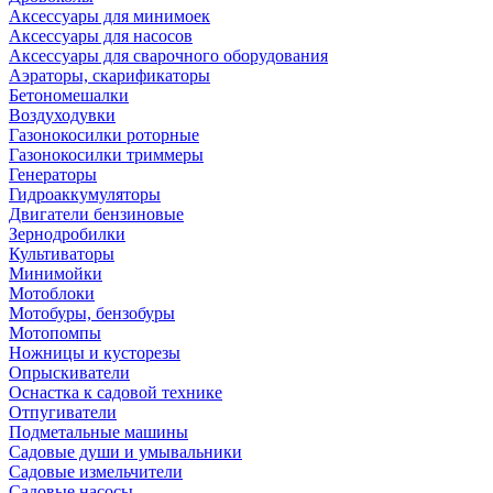
Аксессуары для минимоек
Аксессуары для насосов
Аксессуары для сварочного оборудования
Аэраторы, скарификаторы
Бетономешалки
Воздуходувки
Газонокосилки роторные
Газонокосилки триммеры
Генераторы
Гидроаккумуляторы
Двигатели бензиновые
Зернодробилки
Культиваторы
Минимойки
Мотоблоки
Мотобуры, бензобуры
Мотопомпы
Ножницы и кусторезы
Опрыскиватели
Оснастка к садовой технике
Отпугиватели
Подметальные машины
Садовые души и умывальники
Садовые измельчители
Садовые насосы