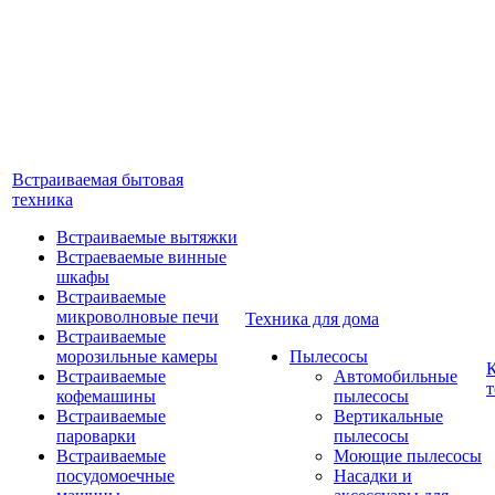
Встраиваемая бытовая
техника
Встраиваемые вытяжки
Встраеваемые винные
шкафы
Встраиваемые
микроволновые печи
Техника для дома
Встраиваемые
морозильные камеры
Пылесосы
Встраиваемые
Автомобильные
т
кофемашины
пылесосы
Встраиваемые
Вертикальные
пароварки
пылесосы
Встраиваемые
Моющие пылесосы
посудомоечные
Насадки и