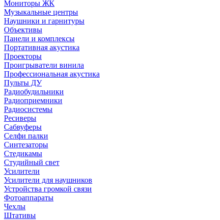
Мониторы ЖК
Музыкальные центры
Наушники и гарнитуры
Объективы
Панели и комплексы
Портативная акустика
Проекторы
Проигрыватели винила
Профессиональная акустика
Пульты ДУ
Радиобудильники
Радиоприемники
Радиосистемы
Ресиверы
Сабвуферы
Селфи палки
Синтезаторы
Стедикамы
Студийный свет
Усилители
Усилители для наушников
Устройства громкой связи
Фотоаппараты
Чехлы
Штативы