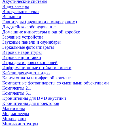
Акустические системы
Видеокамеры
Виртуальные очки
Вспышки
Гарнитуры (наушники с микрофоном)
Ди-джейское оборудование
Домашние кинотеатры в одной коробке
Зарядные устройства
Звуковые панели и саундбары
Зеркальные фотоаппараты
Игровые гарнитуры
Игровые приставки
Игры для игровых консолей
Информационные стойки и киоски
Кабели для аудио, видео
Карты оплаты и цифровой контент
Компактные фотоаппараты со сменными объективами
Комплекты 2.1
Комплекты 5.1
Кронштейны для DVD акустики
Кронштейны для проекторов
Магнитолы
Медиаплееры
Микрофоны
Мини-кинотеатры