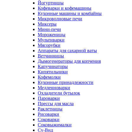
Йогуртницы
Кофеварки и кофемашины
Кухонные машины и комбайны
Микроволновые печи
Миксеры
Мини-печи
Мороженицы
Мультиварки
Мясорубки
Аппараты для сахарной ваты
Ветчинницы
Дымогенераторы для копчения
Капучинаторы
Кипятильники
Кофемолки
Кухонные принадлежности
Медленноварки
Охладители бутылок
Пароварки
Прессы для масла
Раклетницы
Рисоварки
Соковарки
Соковыжималки
Су-Вид