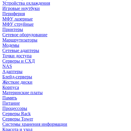
Устройства охлаждения
Игровые ноутбуки
Периферия
МФУ лазерные
МФУ струйные
Принтеры
Сетевое оборудование
Маршрутизаторы
Модемы
Сетевые адаптеры
Точки доступа
Серверы и СХД
NAS
Адаптеры
Блейд-серверы
Жесткие диски
Корпуса
Материнские платы
Память
Питание
Процессоры
Серверы Rack
Серверы Tower
Системы хранения информации
Красота и уход