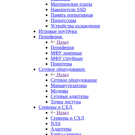
Материнские платы
Накопители SSD
Память оперативная
Процессоры
Устройства охлаждения
Игровые ноутбуки
Периферия
Назад
Периферия
МФУ лазерные
МФУ струйные
Принтеры
Сетевое оборудование
Назад
Сетевое оборудование
Маршрутизаторы
Модемы
Сетевые адаптеры
Точки доступа
Серверы и СХД
Назад
Серверы и СХД
NAS
Адаптеры
Блейд-серверы