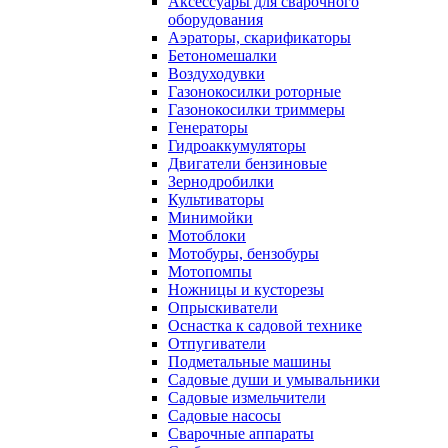
Аксессуары для сварочного
оборудования
Аэраторы, скарификаторы
Бетономешалки
Воздуходувки
Газонокосилки роторные
Газонокосилки триммеры
Генераторы
Гидроаккумуляторы
Двигатели бензиновые
Зернодробилки
Культиваторы
Минимойки
Мотоблоки
Мотобуры, бензобуры
Мотопомпы
Ножницы и кусторезы
Опрыскиватели
Оснастка к садовой технике
Отпугиватели
Подметальные машины
Садовые души и умывальники
Садовые измельчители
Садовые насосы
Сварочные аппараты