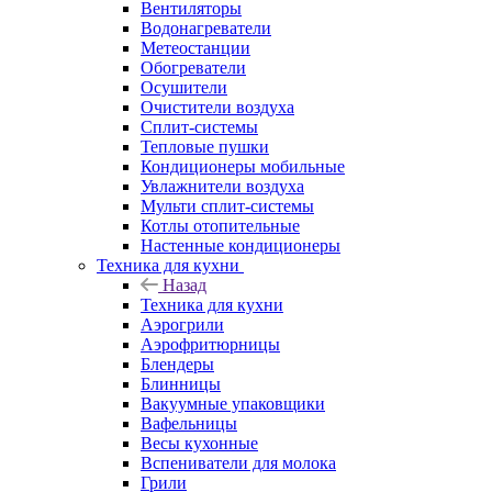
Вентиляторы
Водонагреватели
Метеостанции
Обогреватели
Осушители
Очистители воздуха
Сплит-системы
Тепловые пушки
Кондиционеры мобильные
Увлажнители воздуха
Мульти сплит-системы
Котлы отопительные
Настенные кондиционеры
Техника для кухни
Назад
Техника для кухни
Аэрогрили
Аэрофритюрницы
Блендеры
Блинницы
Вакуумные упаковщики
Вафельницы
Весы кухонные
Вспениватели для молока
Грили