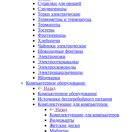
Сушилки для овощей
Сэндвичницы
Терки электрические
Термометры и термощупы
Термопоты
Тостеры
Фритюрницы
Хлебопечи
Чайники электрические
Шоколадные фонтаны
Электроножи
Электрооткрывалки
Электросковороды
Электрошашлычницы
Яйцеварки
Компьютерное оборудование
Назад
Компьютерное оборудование
Источники бесперебойного питания
Комплектующие для компьютеров
Назад
Комплектующие для компьютеров
Видеокарты
Жетские диски
Майнеры