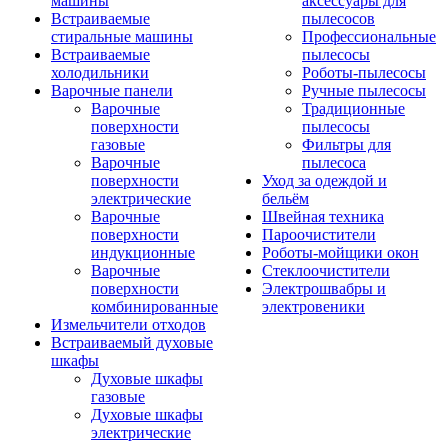
машины
аксессуары для
Встраиваемые
пылесосов
стиральные машины
Профессиональные
Встраиваемые
пылесосы
холодильники
Роботы-пылесосы
Варочные панели
Ручные пылесосы
Варочные
Традиционные
поверхности
пылесосы
газовые
Фильтры для
Варочные
пылесоса
поверхности
Уход за одеждой и
электрические
бельём
Варочные
Швейная техника
поверхности
Пароочистители
индукционные
Роботы-мойщики окон
Варочные
Стеклоочистители
поверхности
Электрошвабры и
комбинированные
электровеники
Измельчители отходов
Встраиваемый духовые
шкафы
Духовые шкафы
газовые
Духовые шкафы
электрические