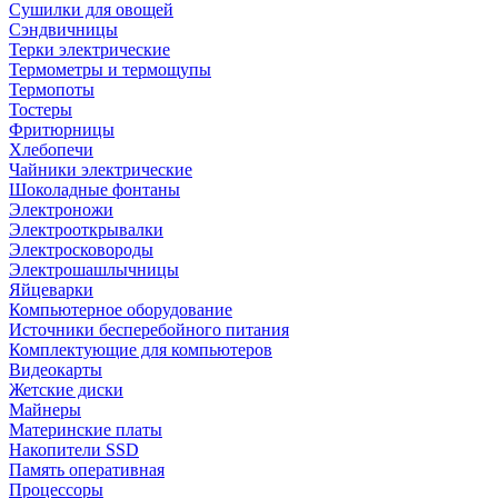
Сушилки для овощей
Сэндвичницы
Терки электрические
Термометры и термощупы
Термопоты
Тостеры
Фритюрницы
Хлебопечи
Чайники электрические
Шоколадные фонтаны
Электроножи
Электрооткрывалки
Электросковороды
Электрошашлычницы
Яйцеварки
Компьютерное оборудование
Источники бесперебойного питания
Комплектующие для компьютеров
Видеокарты
Жетские диски
Майнеры
Материнские платы
Накопители SSD
Память оперативная
Процессоры