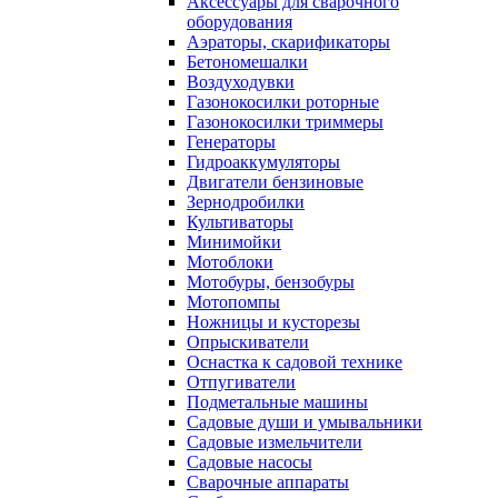
Аксессуары для сварочного
оборудования
Аэраторы, скарификаторы
Бетономешалки
Воздуходувки
Газонокосилки роторные
Газонокосилки триммеры
Генераторы
Гидроаккумуляторы
Двигатели бензиновые
Зернодробилки
Культиваторы
Минимойки
Мотоблоки
Мотобуры, бензобуры
Мотопомпы
Ножницы и кусторезы
Опрыскиватели
Оснастка к садовой технике
Отпугиватели
Подметальные машины
Садовые души и умывальники
Садовые измельчители
Садовые насосы
Сварочные аппараты