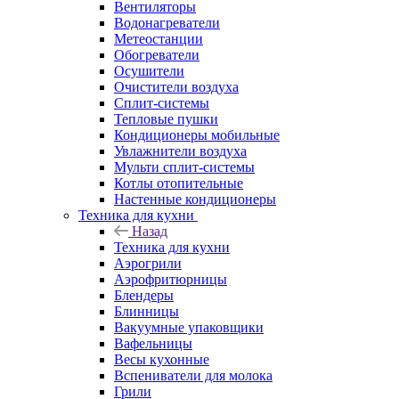
Вентиляторы
Водонагреватели
Метеостанции
Обогреватели
Осушители
Очистители воздуха
Сплит-системы
Тепловые пушки
Кондиционеры мобильные
Увлажнители воздуха
Мульти сплит-системы
Котлы отопительные
Настенные кондиционеры
Техника для кухни
Назад
Техника для кухни
Аэрогрили
Аэрофритюрницы
Блендеры
Блинницы
Вакуумные упаковщики
Вафельницы
Весы кухонные
Вспениватели для молока
Грили