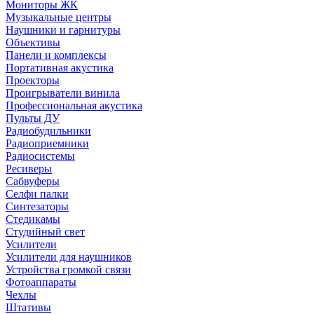
Мониторы ЖК
Музыкальные центры
Наушники и гарнитуры
Объективы
Панели и комплексы
Портативная акустика
Проекторы
Проигрыватели винила
Профессиональная акустика
Пульты ДУ
Радиобудильники
Радиоприемники
Радиосистемы
Ресиверы
Сабвуферы
Селфи палки
Синтезаторы
Стедикамы
Студийный свет
Усилители
Усилители для наушников
Устройства громкой связи
Фотоаппараты
Чехлы
Штативы