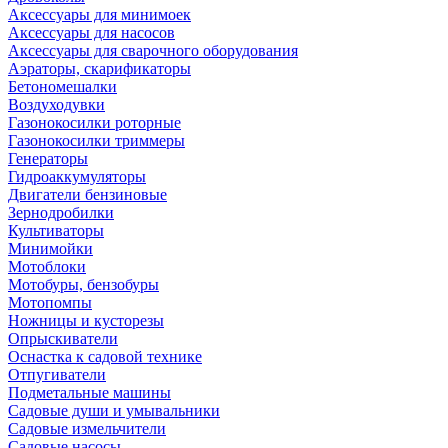
Аксессуары для минимоек
Аксессуары для насосов
Аксессуары для сварочного оборудования
Аэраторы, скарификаторы
Бетономешалки
Воздуходувки
Газонокосилки роторные
Газонокосилки триммеры
Генераторы
Гидроаккумуляторы
Двигатели бензиновые
Зернодробилки
Культиваторы
Минимойки
Мотоблоки
Мотобуры, бензобуры
Мотопомпы
Ножницы и кусторезы
Опрыскиватели
Оснастка к садовой технике
Отпугиватели
Подметальные машины
Садовые души и умывальники
Садовые измельчители
Садовые насосы