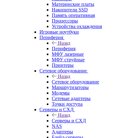
Материнские платы
Накопители SSD
Память оперативная
Процессоры
Устройства охлаждения
Игровые ноутбуки
Периферия
Назад
Периферия
МФУ лазерные
МФУ струйные
Принтеры
Сетевое оборудование
Назад
Сетевое оборудование
Маршрутизаторы
Модемы
Сетевые адаптеры
Точки доступа
Серверы и СХД
Назад
Серверы и СХД
NAS
Адаптеры
Блейд-серверы