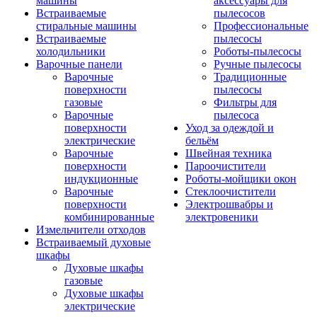
машины
аксессуары для
Встраиваемые
пылесосов
стиральные машины
Профессиональные
Встраиваемые
пылесосы
холодильники
Роботы-пылесосы
Варочные панели
Ручные пылесосы
Варочные
Традиционные
поверхности
пылесосы
газовые
Фильтры для
Варочные
пылесоса
поверхности
Уход за одеждой и
электрические
бельём
Варочные
Швейная техника
поверхности
Пароочистители
индукционные
Роботы-мойщики окон
Варочные
Стеклоочистители
поверхности
Электрошвабры и
комбинированные
электровеники
Измельчители отходов
Встраиваемый духовые
шкафы
Духовые шкафы
газовые
Духовые шкафы
электрические