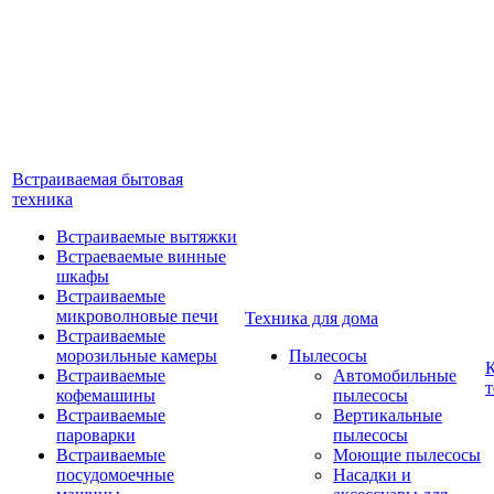
Встраиваемая бытовая
техника
Встраиваемые вытяжки
Встраеваемые винные
шкафы
Встраиваемые
микроволновые печи
Техника для дома
Встраиваемые
морозильные камеры
Пылесосы
Встраиваемые
Автомобильные
т
кофемашины
пылесосы
Встраиваемые
Вертикальные
пароварки
пылесосы
Встраиваемые
Моющие пылесосы
посудомоечные
Насадки и