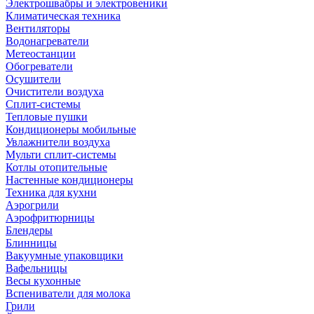
Электрошвабры и электровеники
Климатическая техника
Вентиляторы
Водонагреватели
Метеостанции
Обогреватели
Осушители
Очистители воздуха
Сплит-системы
Тепловые пушки
Кондиционеры мобильные
Увлажнители воздуха
Мульти сплит-системы
Котлы отопительные
Настенные кондиционеры
Техника для кухни
Аэрогрили
Аэрофритюрницы
Блендеры
Блинницы
Вакуумные упаковщики
Вафельницы
Весы кухонные
Вспениватели для молока
Грили