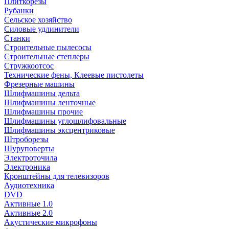
Плиткорезы
Рубанки
Сельское хозяйство
Силовые удлинители
Станки
Строительные пылесосы
Строительные степлеры
Стружкоотсос
Технические фены, Клеевые пистолеты
Фрезерные машины
Шлифмашины дельта
Шлифмашины ленточные
Шлифмашины прочие
Шлифмашины углошлифовальные
Шлифмашины эксцентриковые
Штроборезы
Шуруповерты
Электроточила
Электроника
Кронштейны для телевизоров
Аудиотехника
DVD
Активные 1.0
Активные 2.0
Акустические микрофоны