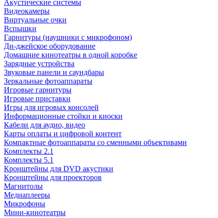
Акустические системы
Видеокамеры
Виртуальные очки
Вспышки
Гарнитуры (наушники с микрофоном)
Ди-джейское оборудование
Домашние кинотеатры в одной коробке
Зарядные устройства
Звуковые панели и саундбары
Зеркальные фотоаппараты
Игровые гарнитуры
Игровые приставки
Игры для игровых консолей
Информационные стойки и киоски
Кабели для аудио, видео
Карты оплаты и цифровой контент
Компактные фотоаппараты со сменными объективами
Комплекты 2.1
Комплекты 5.1
Кронштейны для DVD акустики
Кронштейны для проекторов
Магнитолы
Медиаплееры
Микрофоны
Мини-кинотеатры