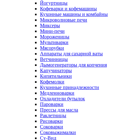
Йогуртницы
Кофеварки и кофемашины
Кухонные машины и комбайны
Микроволновые печи
Миксеры
Мини-печи
Мороженицы
Мультиварки
Мясорубки
Аппараты для сахарной ваты
Ветчинницы
Дымогенераторы для копчения
Капучинаторы
Кипятильники
Кофемолки
Кухонные принадлежности
Медленноварки
Охладители бутылок
Пароварки
Прессы для масла
Раклетницы
Рисоварки
Соковарки
Соковыжималки
Су-Вид