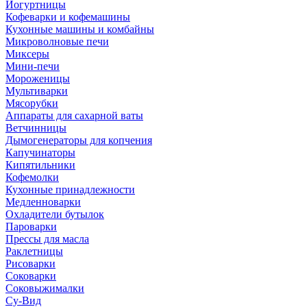
Йогуртницы
Кофеварки и кофемашины
Кухонные машины и комбайны
Микроволновые печи
Миксеры
Мини-печи
Мороженицы
Мультиварки
Мясорубки
Аппараты для сахарной ваты
Ветчинницы
Дымогенераторы для копчения
Капучинаторы
Кипятильники
Кофемолки
Кухонные принадлежности
Медленноварки
Охладители бутылок
Пароварки
Прессы для масла
Раклетницы
Рисоварки
Соковарки
Соковыжималки
Су-Вид