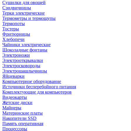
Сушилки для овощей
Сэндвичницы
Терки электрические
Термометры и термощупы
Термопоты
Тостеры
Фритюрницы
Хлебопечи
Чайники электрические
Шоколадные фонтаны
Электроножи
Электрооткрывалки
Электросковороды
Электрошашлычницы
Яйцеварки
Компьютерное оборудование
Источники бесперебойного питания
Комплектующие для компьютеров
Видеокарты
Жетские диски
Майнеры
Материнские платы
Накопители SSD
Память оперативная
Процессоры