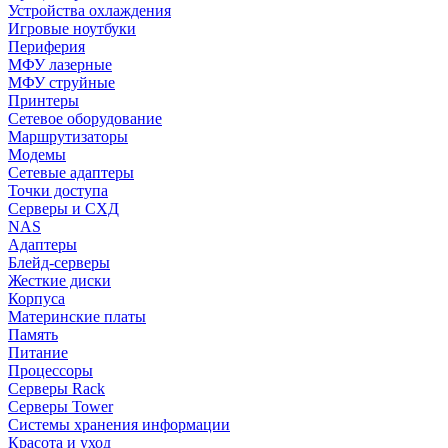
Устройства охлаждения
Игровые ноутбуки
Периферия
МФУ лазерные
МФУ струйные
Принтеры
Сетевое оборудование
Маршрутизаторы
Модемы
Сетевые адаптеры
Точки доступа
Серверы и СХД
NAS
Адаптеры
Блейд-серверы
Жесткие диски
Корпуса
Материнские платы
Память
Питание
Процессоры
Серверы Rack
Серверы Tower
Системы хранения информации
Красота и уход