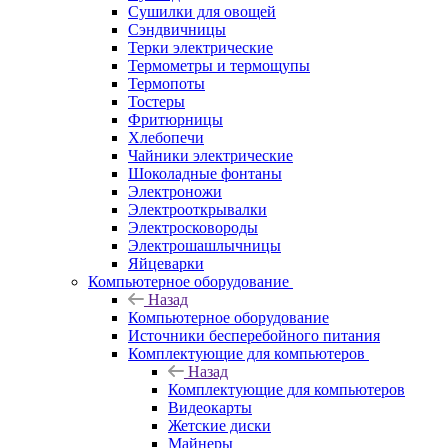
Сушилки для овощей
Сэндвичницы
Терки электрические
Термометры и термощупы
Термопоты
Тостеры
Фритюрницы
Хлебопечи
Чайники электрические
Шоколадные фонтаны
Электроножи
Электрооткрывалки
Электросковороды
Электрошашлычницы
Яйцеварки
Компьютерное оборудование
Назад
Компьютерное оборудование
Источники бесперебойного питания
Комплектующие для компьютеров
Назад
Комплектующие для компьютеров
Видеокарты
Жетские диски
Майнеры