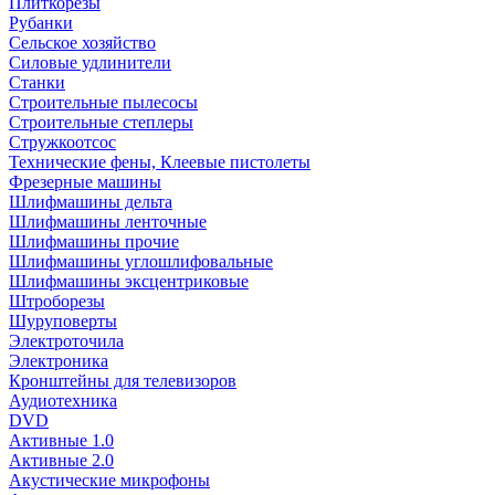
Плиткорезы
Рубанки
Сельское хозяйство
Силовые удлинители
Станки
Строительные пылесосы
Строительные степлеры
Стружкоотсос
Технические фены, Клеевые пистолеты
Фрезерные машины
Шлифмашины дельта
Шлифмашины ленточные
Шлифмашины прочие
Шлифмашины углошлифовальные
Шлифмашины эксцентриковые
Штроборезы
Шуруповерты
Электроточила
Электроника
Кронштейны для телевизоров
Аудиотехника
DVD
Активные 1.0
Активные 2.0
Акустические микрофоны