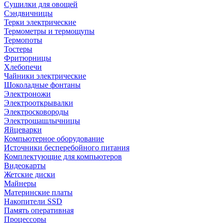
Сушилки для овощей
Сэндвичницы
Терки электрические
Термометры и термощупы
Термопоты
Тостеры
Фритюрницы
Хлебопечи
Чайники электрические
Шоколадные фонтаны
Электроножи
Электрооткрывалки
Электросковороды
Электрошашлычницы
Яйцеварки
Компьютерное оборудование
Источники бесперебойного питания
Комплектующие для компьютеров
Видеокарты
Жетские диски
Майнеры
Материнские платы
Накопители SSD
Память оперативная
Процессоры