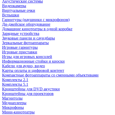
Акустические системы
Видеокамеры
Виртуальные очки
Вспышки
Гарнитуры (наушники с микрофоном)
Ди-джейское оборудование
Домашние кинотеатры в одной коробке
Зарядные устройства
Звуковые панели и саундбары
Зеркальные фотоаппараты
Игровые гарнитуры
Игровые приставки
Игры для игровых консолей
Информационные стойки и киоски
Кабели для аудио, видео
Карты оплаты и цифровой контент
Компактные фотоаппараты со сменными объективами
Комплекты 2.1
Комплекты 5.1
Кронштейны для DVD акустики
Кронштейны для проекторов
Магнитолы
Медиаплееры
Микрофоны
Мини-кинотеатры