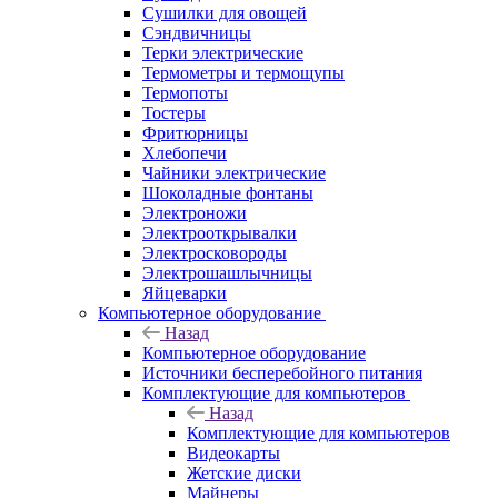
Сушилки для овощей
Сэндвичницы
Терки электрические
Термометры и термощупы
Термопоты
Тостеры
Фритюрницы
Хлебопечи
Чайники электрические
Шоколадные фонтаны
Электроножи
Электрооткрывалки
Электросковороды
Электрошашлычницы
Яйцеварки
Компьютерное оборудование
Назад
Компьютерное оборудование
Источники бесперебойного питания
Комплектующие для компьютеров
Назад
Комплектующие для компьютеров
Видеокарты
Жетские диски
Майнеры