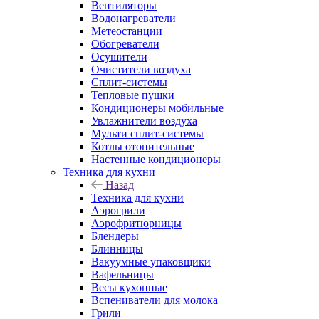
Вентиляторы
Водонагреватели
Метеостанции
Обогреватели
Осушители
Очистители воздуха
Сплит-системы
Тепловые пушки
Кондиционеры мобильные
Увлажнители воздуха
Мульти сплит-системы
Котлы отопительные
Настенные кондиционеры
Техника для кухни
Назад
Техника для кухни
Аэрогрили
Аэрофритюрницы
Блендеры
Блинницы
Вакуумные упаковщики
Вафельницы
Весы кухонные
Вспениватели для молока
Грили