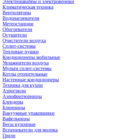
Электрошвабры и электровеники
Климатическая техника
Вентиляторы
Водонагреватели
Метеостанции
Обогреватели
Осушители
Очистители воздуха
Сплит-системы
Тепловые пушки
Кондиционеры мобильные
Увлажнители воздуха
Мульти сплит-системы
Котлы отопительные
Настенные кондиционеры
Техника для кухни
Аэрогрили
Аэрофритюрницы
Блендеры
Блинницы
Вакуумные упаковщики
Вафельницы
Весы кухонные
Вспениватели для молока
Грили