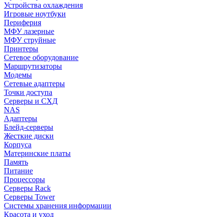
Устройства охлаждения
Игровые ноутбуки
Периферия
МФУ лазерные
МФУ струйные
Принтеры
Сетевое оборудование
Маршрутизаторы
Модемы
Сетевые адаптеры
Точки доступа
Серверы и СХД
NAS
Адаптеры
Блейд-серверы
Жесткие диски
Корпуса
Материнские платы
Память
Питание
Процессоры
Серверы Rack
Серверы Tower
Системы хранения информации
Красота и уход