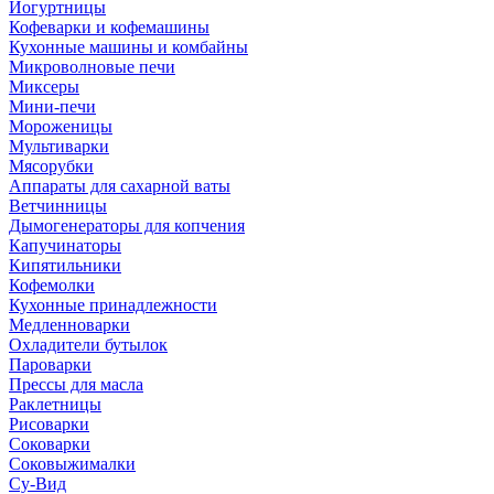
Йогуртницы
Кофеварки и кофемашины
Кухонные машины и комбайны
Микроволновые печи
Миксеры
Мини-печи
Мороженицы
Мультиварки
Мясорубки
Аппараты для сахарной ваты
Ветчинницы
Дымогенераторы для копчения
Капучинаторы
Кипятильники
Кофемолки
Кухонные принадлежности
Медленноварки
Охладители бутылок
Пароварки
Прессы для масла
Раклетницы
Рисоварки
Соковарки
Соковыжималки
Су-Вид