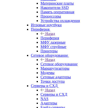
Материнские платы
Накопители SSD
Память оперативная
Процессоры
Устройства охлаждения
Игровые ноутбуки
Периферия
Назад
Периферия
МФУ лазерные
МФУ струйные
Принтеры
Сетевое оборудование
Назад
Сетевое оборудование
Маршрутизаторы
Модемы
Сетевые адаптеры
Точки доступа
Серверы и СХД
Назад
Серверы и СХД
NAS
Адаптеры
Блейд-серверы