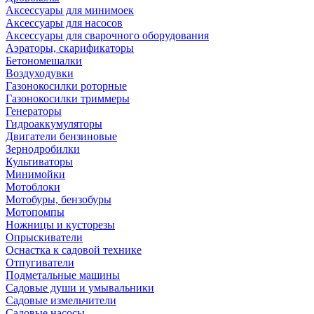
Аксессуары для минимоек
Аксессуары для насосов
Аксессуары для сварочного оборудования
Аэраторы, скарификаторы
Бетономешалки
Воздуходувки
Газонокосилки роторные
Газонокосилки триммеры
Генераторы
Гидроаккумуляторы
Двигатели бензиновые
Зернодробилки
Культиваторы
Минимойки
Мотоблоки
Мотобуры, бензобуры
Мотопомпы
Ножницы и кусторезы
Опрыскиватели
Оснастка к садовой технике
Отпугиватели
Подметальные машины
Садовые души и умывальники
Садовые измельчители
Садовые насосы