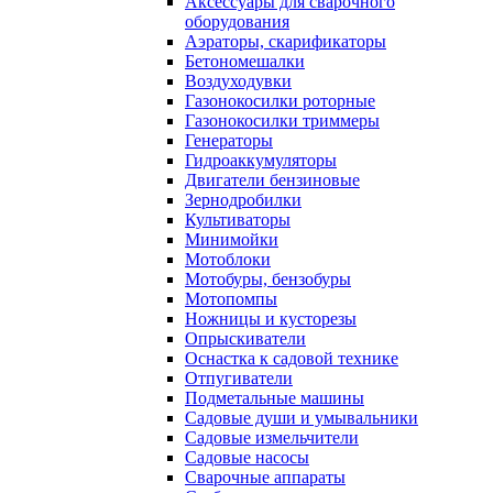
Аксессуары для сварочного
оборудования
Аэраторы, скарификаторы
Бетономешалки
Воздуходувки
Газонокосилки роторные
Газонокосилки триммеры
Генераторы
Гидроаккумуляторы
Двигатели бензиновые
Зернодробилки
Культиваторы
Минимойки
Мотоблоки
Мотобуры, бензобуры
Мотопомпы
Ножницы и кусторезы
Опрыскиватели
Оснастка к садовой технике
Отпугиватели
Подметальные машины
Садовые души и умывальники
Садовые измельчители
Садовые насосы
Сварочные аппараты