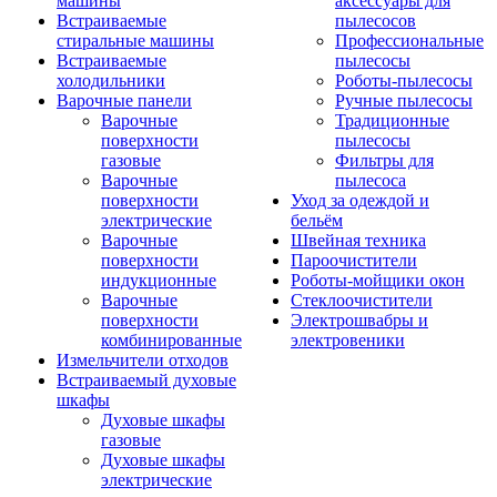
машины
аксессуары для
Встраиваемые
пылесосов
стиральные машины
Профессиональные
Встраиваемые
пылесосы
холодильники
Роботы-пылесосы
Варочные панели
Ручные пылесосы
Варочные
Традиционные
поверхности
пылесосы
газовые
Фильтры для
Варочные
пылесоса
поверхности
Уход за одеждой и
электрические
бельём
Варочные
Швейная техника
поверхности
Пароочистители
индукционные
Роботы-мойщики окон
Варочные
Стеклоочистители
поверхности
Электрошвабры и
комбинированные
электровеники
Измельчители отходов
Встраиваемый духовые
шкафы
Духовые шкафы
газовые
Духовые шкафы
электрические