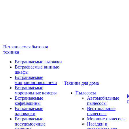
Встраиваемая бытовая
техника
Встраиваемые вытяжки
Встраеваемые винные
шкафы
Встраиваемые
микроволновые печи
Техника для дома
Встраиваемые
морозильные камеры
Пылесосы
Встраиваемые
Автомобильные
т
кофемашины
пылесосы
Встраиваемые
Вертикальные
пароварки
пылесосы
Встраиваемые
Моющие пылесосы
посудомоечные
Насадки и