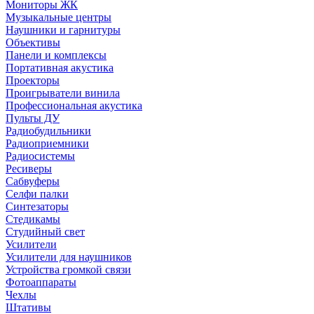
Мониторы ЖК
Музыкальные центры
Наушники и гарнитуры
Объективы
Панели и комплексы
Портативная акустика
Проекторы
Проигрыватели винила
Профессиональная акустика
Пульты ДУ
Радиобудильники
Радиоприемники
Радиосистемы
Ресиверы
Сабвуферы
Селфи палки
Синтезаторы
Стедикамы
Студийный свет
Усилители
Усилители для наушников
Устройства громкой связи
Фотоаппараты
Чехлы
Штативы