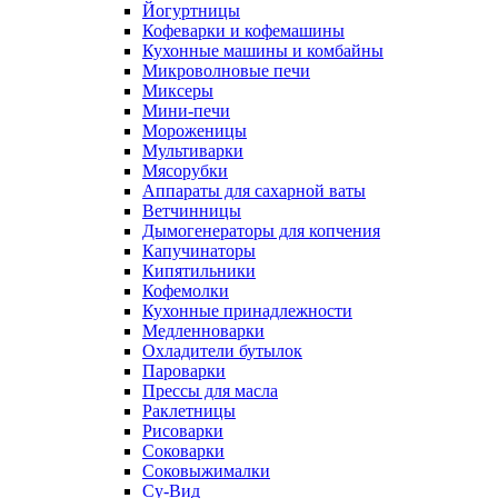
Йогуртницы
Кофеварки и кофемашины
Кухонные машины и комбайны
Микроволновые печи
Миксеры
Мини-печи
Мороженицы
Мультиварки
Мясорубки
Аппараты для сахарной ваты
Ветчинницы
Дымогенераторы для копчения
Капучинаторы
Кипятильники
Кофемолки
Кухонные принадлежности
Медленноварки
Охладители бутылок
Пароварки
Прессы для масла
Раклетницы
Рисоварки
Соковарки
Соковыжималки
Су-Вид