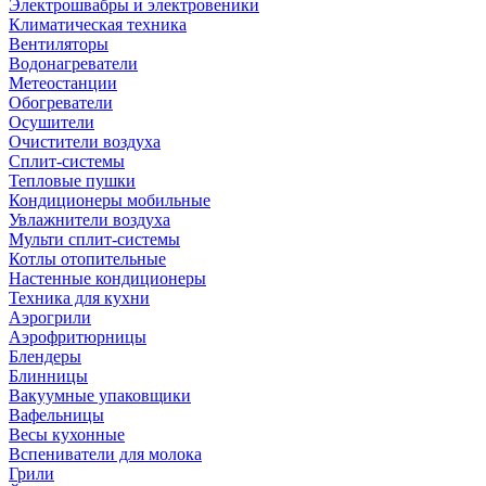
Электрошвабры и электровеники
Климатическая техника
Вентиляторы
Водонагреватели
Метеостанции
Обогреватели
Осушители
Очистители воздуха
Сплит-системы
Тепловые пушки
Кондиционеры мобильные
Увлажнители воздуха
Мульти сплит-системы
Котлы отопительные
Настенные кондиционеры
Техника для кухни
Аэрогрили
Аэрофритюрницы
Блендеры
Блинницы
Вакуумные упаковщики
Вафельницы
Весы кухонные
Вспениватели для молока
Грили