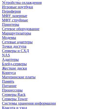
Устройства охлаждения
Игровые ноутбуки
Периферия
МФУ лазерные
МФУ струйные
Принтеры
Сетевое оборудование
Маршрутизаторы
Модемы
Сетевые адаптеры
Точки доступа
Серверы и СХД
NAS
Адаптеры
Блейд-серверы
Жесткие диски
Корпуса
Материнские платы
Память
Питание
Процессоры
Серверы Rack
Серверы Tower
Системы хранения информации
Красота и уход