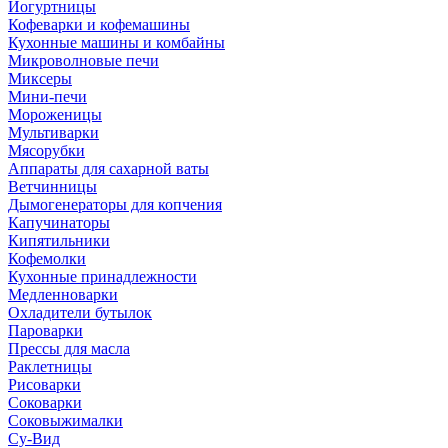
Йогуртницы
Кофеварки и кофемашины
Кухонные машины и комбайны
Микроволновые печи
Миксеры
Мини-печи
Мороженицы
Мультиварки
Мясорубки
Аппараты для сахарной ваты
Ветчинницы
Дымогенераторы для копчения
Капучинаторы
Кипятильники
Кофемолки
Кухонные принадлежности
Медленноварки
Охладители бутылок
Пароварки
Прессы для масла
Раклетницы
Рисоварки
Соковарки
Соковыжималки
Су-Вид