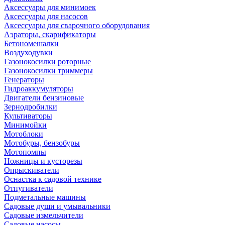
Аксессуары для минимоек
Аксессуары для насосов
Аксессуары для сварочного оборудования
Аэраторы, скарификаторы
Бетономешалки
Воздуходувки
Газонокосилки роторные
Газонокосилки триммеры
Генераторы
Гидроаккумуляторы
Двигатели бензиновые
Зернодробилки
Культиваторы
Минимойки
Мотоблоки
Мотобуры, бензобуры
Мотопомпы
Ножницы и кусторезы
Опрыскиватели
Оснастка к садовой технике
Отпугиватели
Подметальные машины
Садовые души и умывальники
Садовые измельчители
Садовые насосы