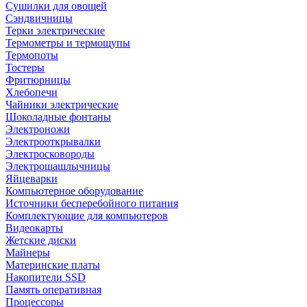
Сушилки для овощей
Сэндвичницы
Терки электрические
Термометры и термощупы
Термопоты
Тостеры
Фритюрницы
Хлебопечи
Чайники электрические
Шоколадные фонтаны
Электроножи
Электрооткрывалки
Электросковороды
Электрошашлычницы
Яйцеварки
Компьютерное оборудование
Источники бесперебойного питания
Комплектующие для компьютеров
Видеокарты
Жетские диски
Майнеры
Материнские платы
Накопители SSD
Память оперативная
Процессоры