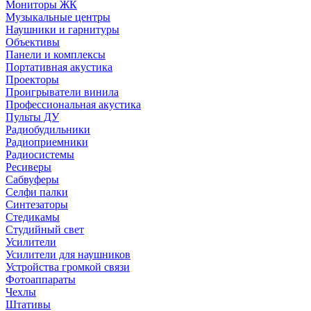
Мониторы ЖК
Музыкальные центры
Наушники и гарнитуры
Объективы
Панели и комплексы
Портативная акустика
Проекторы
Проигрыватели винила
Профессиональная акустика
Пульты ДУ
Радиобудильники
Радиоприемники
Радиосистемы
Ресиверы
Сабвуферы
Селфи палки
Синтезаторы
Стедикамы
Студийный свет
Усилители
Усилители для наушников
Устройства громкой связи
Фотоаппараты
Чехлы
Штативы