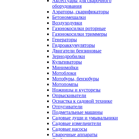
Аксессуары для сварочного
оборудования
Аэраторы, скарификаторы
Бетономешалки
Воздуходувки
Газонокосилки роторные
Газонокосилки триммеры
Генераторы
Гидроаккумуляторы
Двигатели бензиновые
Зернодробилки
Культиваторы
Минимойки
Мотоблоки
Мотобуры, бензобуры
Мотопомпы
Ножницы и кусторезы
Опрыскиватели
Оснастка к садовой технике
Отпугиватели
Подметальные машины
Садовые души и умывальники
Садовые измельчители
Садовые насосы
Сварочные аппараты