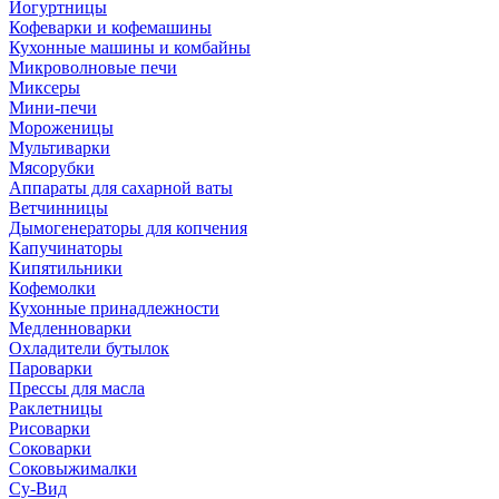
Йогуртницы
Кофеварки и кофемашины
Кухонные машины и комбайны
Микроволновые печи
Миксеры
Мини-печи
Мороженицы
Мультиварки
Мясорубки
Аппараты для сахарной ваты
Ветчинницы
Дымогенераторы для копчения
Капучинаторы
Кипятильники
Кофемолки
Кухонные принадлежности
Медленноварки
Охладители бутылок
Пароварки
Прессы для масла
Раклетницы
Рисоварки
Соковарки
Соковыжималки
Су-Вид