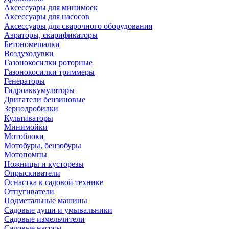
Аксессуары для минимоек
Аксессуары для насосов
Аксессуары для сварочного оборудования
Аэраторы, скарификаторы
Бетономешалки
Воздуходувки
Газонокосилки роторные
Газонокосилки триммеры
Генераторы
Гидроаккумуляторы
Двигатели бензиновые
Зернодробилки
Культиваторы
Минимойки
Мотоблоки
Мотобуры, бензобуры
Мотопомпы
Ножницы и кусторезы
Опрыскиватели
Оснастка к садовой технике
Отпугиватели
Подметальные машины
Садовые души и умывальники
Садовые измельчители
Садовые насосы