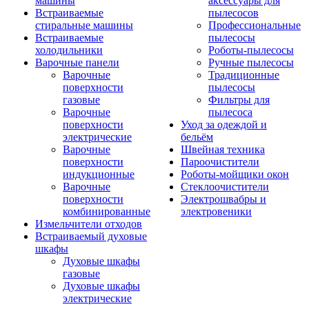
машины
аксессуары для
Встраиваемые
пылесосов
стиральные машины
Профессиональные
Встраиваемые
пылесосы
холодильники
Роботы-пылесосы
Варочные панели
Ручные пылесосы
Варочные
Традиционные
поверхности
пылесосы
газовые
Фильтры для
Варочные
пылесоса
поверхности
Уход за одеждой и
электрические
бельём
Варочные
Швейная техника
поверхности
Пароочистители
индукционные
Роботы-мойщики окон
Варочные
Стеклоочистители
поверхности
Электрошвабры и
комбинированные
электровеники
Измельчители отходов
Встраиваемый духовые
шкафы
Духовые шкафы
газовые
Духовые шкафы
электрические