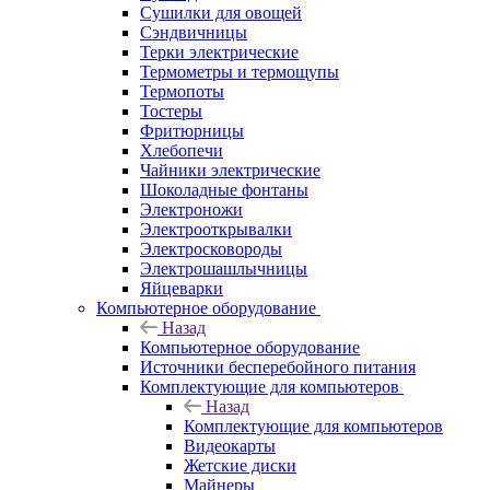
Сушилки для овощей
Сэндвичницы
Терки электрические
Термометры и термощупы
Термопоты
Тостеры
Фритюрницы
Хлебопечи
Чайники электрические
Шоколадные фонтаны
Электроножи
Электрооткрывалки
Электросковороды
Электрошашлычницы
Яйцеварки
Компьютерное оборудование
Назад
Компьютерное оборудование
Источники бесперебойного питания
Комплектующие для компьютеров
Назад
Комплектующие для компьютеров
Видеокарты
Жетские диски
Майнеры