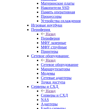
Материнские платы
Накопители SSD
Память оперативная
Процессоры
Устройства охлаждения
Игровые ноутбуки
Периферия
Назад
Периферия
МФУ лазерные
МФУ струйные
Принтеры
Сетевое оборудование
Назад
Сетевое оборудование
Маршрутизаторы
Модемы
Сетевые адаптеры
Точки доступа
Серверы и СХД
Назад
Серверы и СХД
NAS
Адаптеры
Блейд-серверы