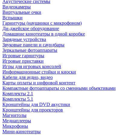
Акустические системы
Видеокамеры
Виртуальные очки
Вспышки
Гарнитуры (наушники с микрофоном)
Ди-джейское оборудование
Домашние кинотеатры в одной коробке
Зарядные устройства
Звуковые панели и саундбары
Зеркальные фотоаппараты
Игровые гарнитуры
Игровые приставки
Игры для игровых консолей
Информационные стойки и киоски
Кабели для аудио, видео
Карты оплаты и цифровой контент
Компактные фотоаппараты со сменными объективами
Комплекты 2.1
Комплекты 5.1
Кронштейны для DVD акустики
Кронштейны для проекторов
Магнитолы
Медиаплееры
Микрофоны
Мини-кинотеатры