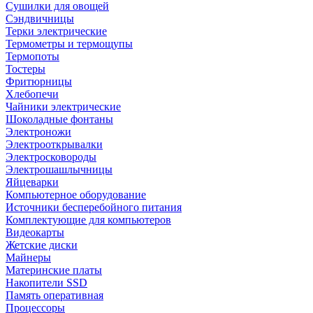
Сушилки для овощей
Сэндвичницы
Терки электрические
Термометры и термощупы
Термопоты
Тостеры
Фритюрницы
Хлебопечи
Чайники электрические
Шоколадные фонтаны
Электроножи
Электрооткрывалки
Электросковороды
Электрошашлычницы
Яйцеварки
Компьютерное оборудование
Источники бесперебойного питания
Комплектующие для компьютеров
Видеокарты
Жетские диски
Майнеры
Материнские платы
Накопители SSD
Память оперативная
Процессоры