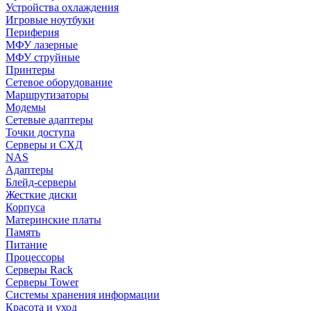
Устройства охлаждения
Игровые ноутбуки
Периферия
МФУ лазерные
МФУ струйные
Принтеры
Сетевое оборудование
Маршрутизаторы
Модемы
Сетевые адаптеры
Точки доступа
Серверы и СХД
NAS
Адаптеры
Блейд-серверы
Жесткие диски
Корпуса
Материнские платы
Память
Питание
Процессоры
Серверы Rack
Серверы Tower
Системы хранения информации
Красота и уход