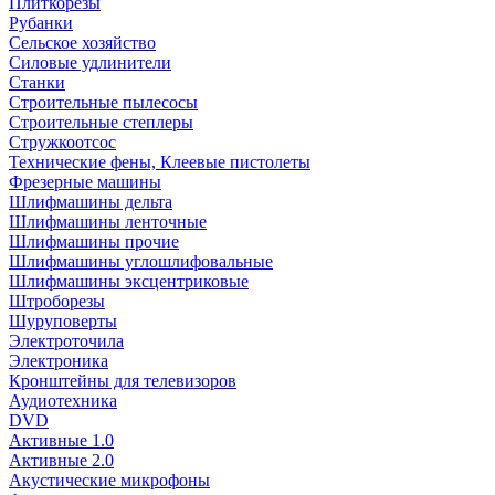
Плиткорезы
Рубанки
Сельское хозяйство
Силовые удлинители
Станки
Строительные пылесосы
Строительные степлеры
Стружкоотсос
Технические фены, Клеевые пистолеты
Фрезерные машины
Шлифмашины дельта
Шлифмашины ленточные
Шлифмашины прочие
Шлифмашины углошлифовальные
Шлифмашины эксцентриковые
Штроборезы
Шуруповерты
Электроточила
Электроника
Кронштейны для телевизоров
Аудиотехника
DVD
Активные 1.0
Активные 2.0
Акустические микрофоны