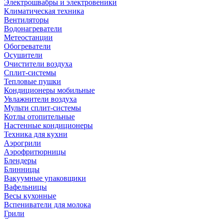
Электрошвабры и электровеники
Климатическая техника
Вентиляторы
Водонагреватели
Метеостанции
Обогреватели
Осушители
Очистители воздуха
Сплит-системы
Тепловые пушки
Кондиционеры мобильные
Увлажнители воздуха
Мульти сплит-системы
Котлы отопительные
Настенные кондиционеры
Техника для кухни
Аэрогрили
Аэрофритюрницы
Блендеры
Блинницы
Вакуумные упаковщики
Вафельницы
Весы кухонные
Вспениватели для молока
Грили