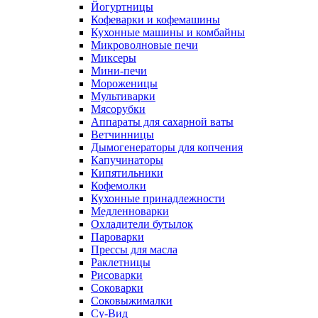
Йогуртницы
Кофеварки и кофемашины
Кухонные машины и комбайны
Микроволновые печи
Миксеры
Мини-печи
Мороженицы
Мультиварки
Мясорубки
Аппараты для сахарной ваты
Ветчинницы
Дымогенераторы для копчения
Капучинаторы
Кипятильники
Кофемолки
Кухонные принадлежности
Медленноварки
Охладители бутылок
Пароварки
Прессы для масла
Раклетницы
Рисоварки
Соковарки
Соковыжималки
Су-Вид