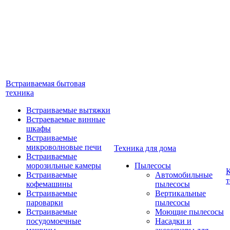
Встраиваемая бытовая
техника
Встраиваемые вытяжки
Встраеваемые винные
шкафы
Встраиваемые
микроволновые печи
Техника для дома
Встраиваемые
морозильные камеры
Пылесосы
Встраиваемые
Автомобильные
т
кофемашины
пылесосы
Встраиваемые
Вертикальные
пароварки
пылесосы
Встраиваемые
Моющие пылесосы
посудомоечные
Насадки и