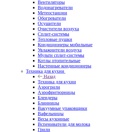
Вентиляторы
Водонагреватели
Метеостанции
Обогреватели
Осушители
Очистители воздуха
Сплит-системы
Тепловые пушки
Кондиционеры мобильные
Увлажнители воздуха
Мульти сплит-системы
Котлы отопительные
Настенные кондиционеры
Техника для кухни
Назад
Техника для кухни
Аэрогрили
Аэрофритюрницы
Блендеры
Блинницы
Вакуумные упаковщики
Вафельницы
Весы кухонные
Вспениватели для молока
Грили