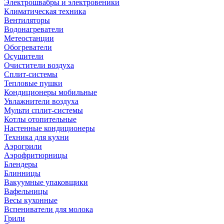
Электрошвабры и электровеники
Климатическая техника
Вентиляторы
Водонагреватели
Метеостанции
Обогреватели
Осушители
Очистители воздуха
Сплит-системы
Тепловые пушки
Кондиционеры мобильные
Увлажнители воздуха
Мульти сплит-системы
Котлы отопительные
Настенные кондиционеры
Техника для кухни
Аэрогрили
Аэрофритюрницы
Блендеры
Блинницы
Вакуумные упаковщики
Вафельницы
Весы кухонные
Вспениватели для молока
Грили