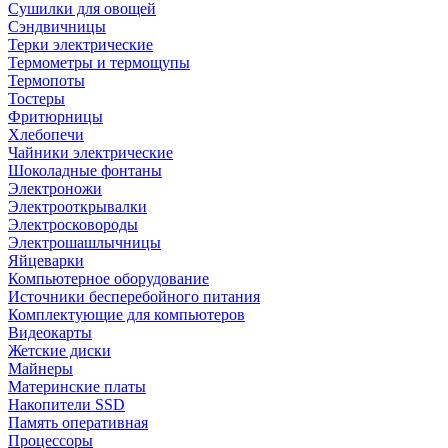
Сушилки для овощей
Сэндвичницы
Терки электрические
Термометры и термощупы
Термопоты
Тостеры
Фритюрницы
Хлебопечи
Чайники электрические
Шоколадные фонтаны
Электроножи
Электрооткрывалки
Электросковороды
Электрошашлычницы
Яйцеварки
Компьютерное оборудование
Источники бесперебойного питания
Комплектующие для компьютеров
Видеокарты
Жетские диски
Майнеры
Материнские платы
Накопители SSD
Память оперативная
Процессоры