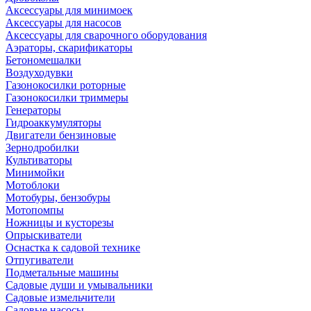
Аксессуары для минимоек
Аксессуары для насосов
Аксессуары для сварочного оборудования
Аэраторы, скарификаторы
Бетономешалки
Воздуходувки
Газонокосилки роторные
Газонокосилки триммеры
Генераторы
Гидроаккумуляторы
Двигатели бензиновые
Зернодробилки
Культиваторы
Минимойки
Мотоблоки
Мотобуры, бензобуры
Мотопомпы
Ножницы и кусторезы
Опрыскиватели
Оснастка к садовой технике
Отпугиватели
Подметальные машины
Садовые души и умывальники
Садовые измельчители
Садовые насосы