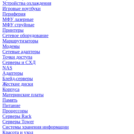
Устройства охлаждения
Игровые ноутбуки
Периферия
МФУ лазерные
МФУ струйные
Принтеры
Сетевое оборудование
Маршрутизаторы
Модемы
Сетевые адаптеры
Точки доступа
Серверы и СХД
NAS
Адаптеры
Блейд-серверы
Жесткие диски
Корпуса
Материнские платы
Память
Питание
Процессоры
Серверы Rack
Серверы Tower
Системы хранения информации
Красота и уход