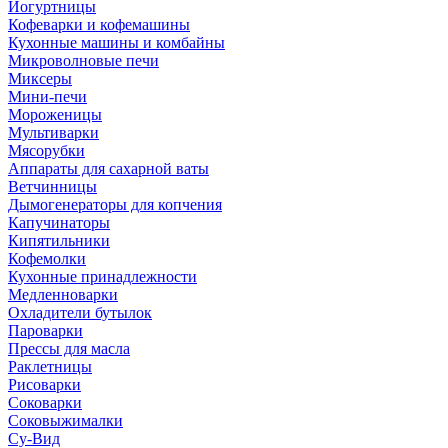
Йогуртницы
Кофеварки и кофемашины
Кухонные машины и комбайны
Микроволновые печи
Миксеры
Мини-печи
Мороженицы
Мультиварки
Мясорубки
Аппараты для сахарной ваты
Ветчинницы
Дымогенераторы для копчения
Капучинаторы
Кипятильники
Кофемолки
Кухонные принадлежности
Медленноварки
Охладители бутылок
Пароварки
Прессы для масла
Раклетницы
Рисоварки
Соковарки
Соковыжималки
Су-Вид