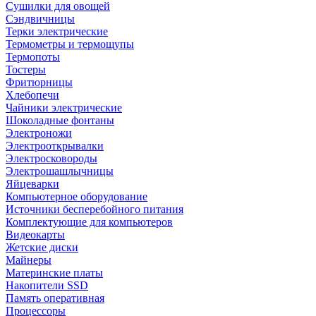
Сушилки для овощей
Сэндвичницы
Терки электрические
Термометры и термощупы
Термопоты
Тостеры
Фритюрницы
Хлебопечи
Чайники электрические
Шоколадные фонтаны
Электроножи
Электрооткрывалки
Электросковороды
Электрошашлычницы
Яйцеварки
Компьютерное оборудование
Источники бесперебойного питания
Комплектующие для компьютеров
Видеокарты
Жетские диски
Майнеры
Материнские платы
Накопители SSD
Память оперативная
Процессоры