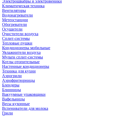
Электрошвабры и электровеники
Климатическая техника
Вентиляторы
Водонагреватели
Метеостанции
Обогреватели
Осушители
Очистители воздуха
Сплит-системы
Тепловые пушки
Кондиционеры мобильные
Увлажнители воздуха
Мульти сплит-системы
Котлы отопительные
Настенные кондиционеры
Техника для кухни
Аэрогрили
Аэрофритюрницы
Блендеры
Блинницы
Вакуумные упаковщики
Вафельницы
Весы кухонные
Вспениватели для молока
Грили