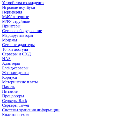
Устройства охлаждения
Игровые ноутбуки
Периферия
МФУ лазерные
МФУ струйные
Принтеры
Сетевое оборудование
Маршрутизаторы
Модемы
Сетевые адаптеры
Точки доступа
Серверы и СХД
NAS
Адаптеры
Блейд-серверы
Жесткие диски
Корпуса
Материнские платы
Память
Питание
Процессоры
Серверы Rack
Серверы Tower
Системы хранения информации
Красота и уход