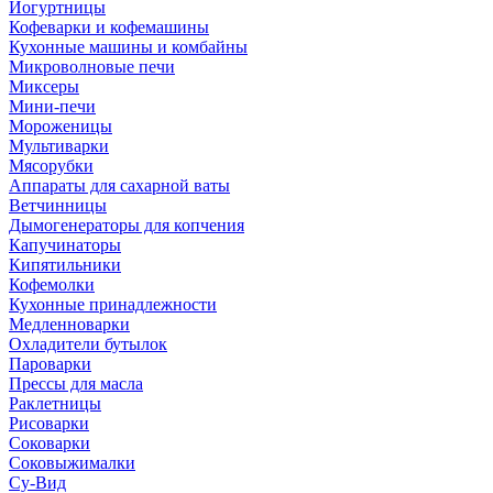
Йогуртницы
Кофеварки и кофемашины
Кухонные машины и комбайны
Микроволновые печи
Миксеры
Мини-печи
Мороженицы
Мультиварки
Мясорубки
Аппараты для сахарной ваты
Ветчинницы
Дымогенераторы для копчения
Капучинаторы
Кипятильники
Кофемолки
Кухонные принадлежности
Медленноварки
Охладители бутылок
Пароварки
Прессы для масла
Раклетницы
Рисоварки
Соковарки
Соковыжималки
Су-Вид