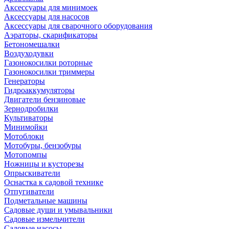
Аксессуары для минимоек
Аксессуары для насосов
Аксессуары для сварочного оборудования
Аэраторы, скарификаторы
Бетономешалки
Воздуходувки
Газонокосилки роторные
Газонокосилки триммеры
Генераторы
Гидроаккумуляторы
Двигатели бензиновые
Зернодробилки
Культиваторы
Минимойки
Мотоблоки
Мотобуры, бензобуры
Мотопомпы
Ножницы и кусторезы
Опрыскиватели
Оснастка к садовой технике
Отпугиватели
Подметальные машины
Садовые души и умывальники
Садовые измельчители
Садовые насосы