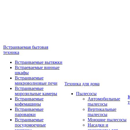
Встраиваемая бытовая
техника
Встраиваемые вытяжки
Встраеваемые винные
шкафы
Встраиваемые
микроволновые печи
Техника для дома
Встраиваемые
морозильные камеры
Пылесосы
Встраиваемые
Автомобильные
т
кофемашины
пылесосы
Встраиваемые
Вертикальные
пароварки
пылесосы
Встраиваемые
Моющие пылесосы
посудомоечные
Насадки и