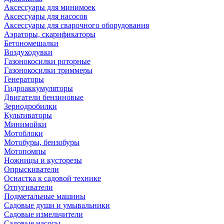
Аксессуары для минимоек
Аксессуары для насосов
Аксессуары для сварочного оборудования
Аэраторы, скарификаторы
Бетономешалки
Воздуходувки
Газонокосилки роторные
Газонокосилки триммеры
Генераторы
Гидроаккумуляторы
Двигатели бензиновые
Зернодробилки
Культиваторы
Минимойки
Мотоблоки
Мотобуры, бензобуры
Мотопомпы
Ножницы и кусторезы
Опрыскиватели
Оснастка к садовой технике
Отпугиватели
Подметальные машины
Садовые души и умывальники
Садовые измельчители
Садовые насосы