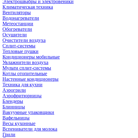
Электрошвабры и электровеники
Климатическая техника
Вентиляторы
Водонагреватели
Метеостанции
Обогреватели
Осушители
Очистители воздуха
Сплит-системы
Тепловые пушки
Кондиционеры мобильные
Увлажнители воздуха
Мульти сплит-системы
Котлы отопительные
Настенные кондиционеры
Техника для кухни
Аэрогрили
Аэрофритюрницы
Блендеры
Блинницы
Вакуумные упаковщики
Вафельницы
Весы кухонные
Вспениватели для молока
Грили