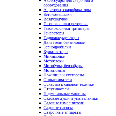
Аксессуары для сварочного
оборудования
Аэраторы, скарификаторы
Бетономешалки
Воздуходувки
Газонокосилки роторные
Газонокосилки триммеры
Генераторы
Гидроаккумуляторы
Двигатели бензиновые
Зернодробилки
Культиваторы
Минимойки
Мотоблоки
Мотобуры, бензобуры
Мотопомпы
Ножницы и кусторезы
Опрыскиватели
Оснастка к садовой технике
Отпугиватели
Подметальные машины
Садовые души и умывальники
Садовые измельчители
Садовые насосы
Сварочные аппараты