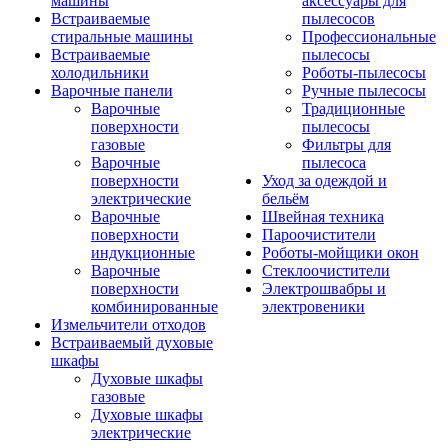
машины
аксессуары для
Встраиваемые
пылесосов
стиральные машины
Профессиональные
Встраиваемые
пылесосы
холодильники
Роботы-пылесосы
Варочные панели
Ручные пылесосы
Варочные
Традиционные
поверхности
пылесосы
газовые
Фильтры для
Варочные
пылесоса
поверхности
Уход за одеждой и
электрические
бельём
Варочные
Швейная техника
поверхности
Пароочистители
индукционные
Роботы-мойщики окон
Варочные
Стеклоочистители
поверхности
Электрошвабры и
комбинированные
электровеники
Измельчители отходов
Встраиваемый духовые
шкафы
Духовые шкафы
газовые
Духовые шкафы
электрические