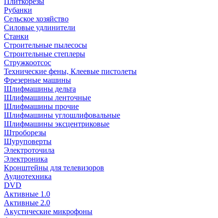
Плиткорезы
Рубанки
Сельское хозяйство
Силовые удлинители
Станки
Строительные пылесосы
Строительные степлеры
Стружкоотсос
Технические фены, Клеевые пистолеты
Фрезерные машины
Шлифмашины дельта
Шлифмашины ленточные
Шлифмашины прочие
Шлифмашины углошлифовальные
Шлифмашины эксцентриковые
Штроборезы
Шуруповерты
Электроточила
Электроника
Кронштейны для телевизоров
Аудиотехника
DVD
Активные 1.0
Активные 2.0
Акустические микрофоны