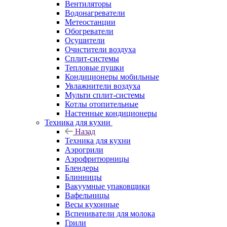
Вентиляторы
Водонагреватели
Метеостанции
Обогреватели
Осушители
Очистители воздуха
Сплит-системы
Тепловые пушки
Кондиционеры мобильные
Увлажнители воздуха
Мульти сплит-системы
Котлы отопительные
Настенные кондиционеры
Техника для кухни
Назад
Техника для кухни
Аэрогрили
Аэрофритюрницы
Блендеры
Блинницы
Вакуумные упаковщики
Вафельницы
Весы кухонные
Вспениватели для молока
Грили