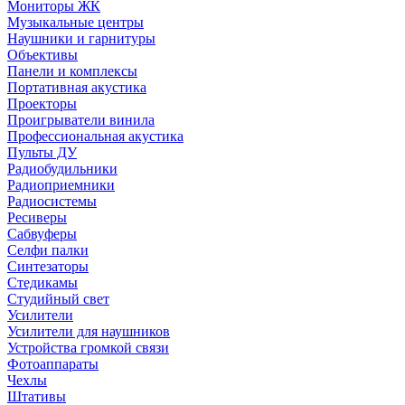
Мониторы ЖК
Музыкальные центры
Наушники и гарнитуры
Объективы
Панели и комплексы
Портативная акустика
Проекторы
Проигрыватели винила
Профессиональная акустика
Пульты ДУ
Радиобудильники
Радиоприемники
Радиосистемы
Ресиверы
Сабвуферы
Селфи палки
Синтезаторы
Стедикамы
Студийный свет
Усилители
Усилители для наушников
Устройства громкой связи
Фотоаппараты
Чехлы
Штативы