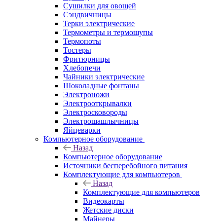
Сушилки для овощей
Сэндвичницы
Терки электрические
Термометры и термощупы
Термопоты
Тостеры
Фритюрницы
Хлебопечи
Чайники электрические
Шоколадные фонтаны
Электроножи
Электрооткрывалки
Электросковороды
Электрошашлычницы
Яйцеварки
Компьютерное оборудование
Назад
Компьютерное оборудование
Источники бесперебойного питания
Комплектующие для компьютеров
Назад
Комплектующие для компьютеров
Видеокарты
Жетские диски
Майнеры