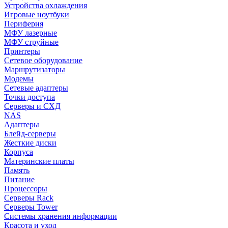
Устройства охлаждения
Игровые ноутбуки
Периферия
МФУ лазерные
МФУ струйные
Принтеры
Сетевое оборудование
Маршрутизаторы
Модемы
Сетевые адаптеры
Точки доступа
Серверы и СХД
NAS
Адаптеры
Блейд-серверы
Жесткие диски
Корпуса
Материнские платы
Память
Питание
Процессоры
Серверы Rack
Серверы Tower
Системы хранения информации
Красота и уход