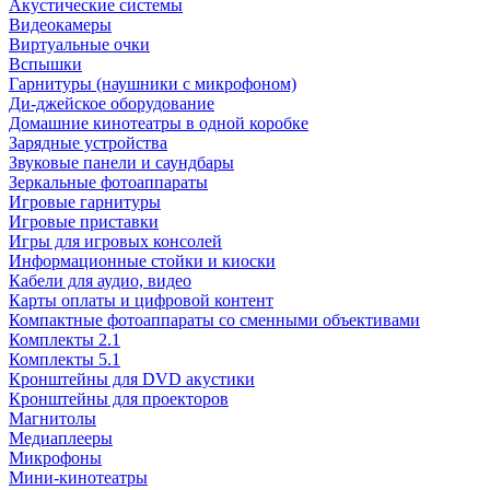
Акустические системы
Видеокамеры
Виртуальные очки
Вспышки
Гарнитуры (наушники с микрофоном)
Ди-джейское оборудование
Домашние кинотеатры в одной коробке
Зарядные устройства
Звуковые панели и саундбары
Зеркальные фотоаппараты
Игровые гарнитуры
Игровые приставки
Игры для игровых консолей
Информационные стойки и киоски
Кабели для аудио, видео
Карты оплаты и цифровой контент
Компактные фотоаппараты со сменными объективами
Комплекты 2.1
Комплекты 5.1
Кронштейны для DVD акустики
Кронштейны для проекторов
Магнитолы
Медиаплееры
Микрофоны
Мини-кинотеатры