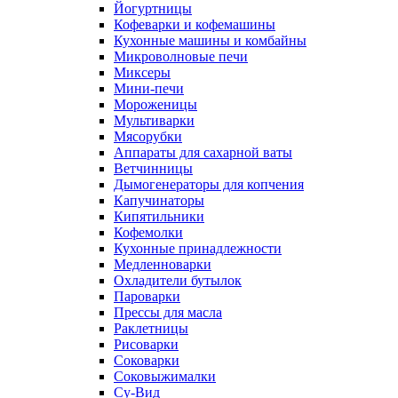
Йогуртницы
Кофеварки и кофемашины
Кухонные машины и комбайны
Микроволновые печи
Миксеры
Мини-печи
Мороженицы
Мультиварки
Мясорубки
Аппараты для сахарной ваты
Ветчинницы
Дымогенераторы для копчения
Капучинаторы
Кипятильники
Кофемолки
Кухонные принадлежности
Медленноварки
Охладители бутылок
Пароварки
Прессы для масла
Раклетницы
Рисоварки
Соковарки
Соковыжималки
Су-Вид