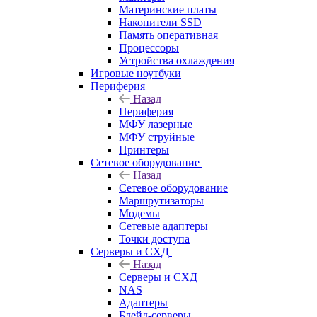
Материнские платы
Накопители SSD
Память оперативная
Процессоры
Устройства охлаждения
Игровые ноутбуки
Периферия
Назад
Периферия
МФУ лазерные
МФУ струйные
Принтеры
Сетевое оборудование
Назад
Сетевое оборудование
Маршрутизаторы
Модемы
Сетевые адаптеры
Точки доступа
Серверы и СХД
Назад
Серверы и СХД
NAS
Адаптеры
Блейд-серверы