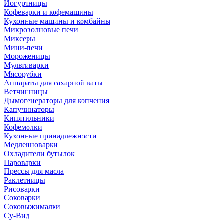
Йогуртницы
Кофеварки и кофемашины
Кухонные машины и комбайны
Микроволновые печи
Миксеры
Мини-печи
Мороженицы
Мультиварки
Мясорубки
Аппараты для сахарной ваты
Ветчинницы
Дымогенераторы для копчения
Капучинаторы
Кипятильники
Кофемолки
Кухонные принадлежности
Медленноварки
Охладители бутылок
Пароварки
Прессы для масла
Раклетницы
Рисоварки
Соковарки
Соковыжималки
Су-Вид