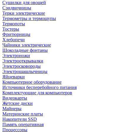
Сушилки для овощей
Сэндвичницы
Терки электрические
Термометры и термощупы
Термопоты
Тостеры
Фритюрницы
Хлебопечи
Чайники электрические
Шоколадные фонтаны
Электроножи
Электрооткрывалки
Электросковороды
Электрошашлычницы
Яйцеварки
Компьютерное оборудование
Источники бесперебойного питания
Комплектующие для компьютеров
Видеокарты
Жетские диски
Майнеры
Материнские платы
Накопители SSD
Память оперативная
Процессоры