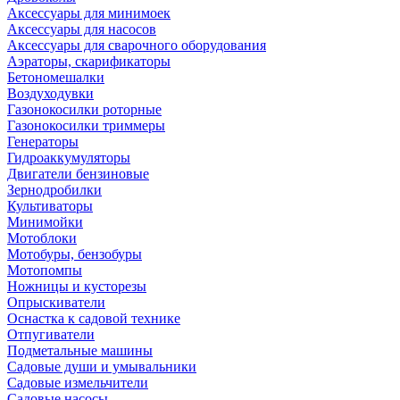
Аксессуары для минимоек
Аксессуары для насосов
Аксессуары для сварочного оборудования
Аэраторы, скарификаторы
Бетономешалки
Воздуходувки
Газонокосилки роторные
Газонокосилки триммеры
Генераторы
Гидроаккумуляторы
Двигатели бензиновые
Зернодробилки
Культиваторы
Минимойки
Мотоблоки
Мотобуры, бензобуры
Мотопомпы
Ножницы и кусторезы
Опрыскиватели
Оснастка к садовой технике
Отпугиватели
Подметальные машины
Садовые души и умывальники
Садовые измельчители
Садовые насосы