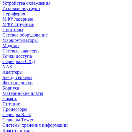
Устройства охлаждения
Игровые ноутбуки
Периферия
МФУ лазерные
МФУ струйные
Принтеры
Сетевое оборудование
Маршрутизаторы
Модемы
Сетевые адаптеры
Точки доступа
Серверы и СХД
NAS
Адаптеры
Блейд-серверы
Жесткие диски
Корпуса
Материнские платы
Память
Питание
Процессоры
Серверы Rack
Серверы Tower
Системы хранения информации
Красота и уход