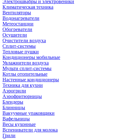
Электрошвабры и электровеники
Климатическая техника
Вентиляторы
Водонагреватели
Метеостанции
Обогреватели
Осушители
Очистители воздуха
Сплит-системы
Тепловые пушки
Кондиционеры мобильные
Увлажнители воздуха
Мульти сплит-системы
Котлы отопительные
Настенные кондиционеры
Техника для кухни
Аэрогрили
Аэрофритюрницы
Блендеры
Блинницы
Вакуумные упаковщики
Вафельницы
Весы кухонные
Вспениватели для молока
Грили