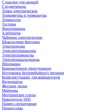
Сушилки для овощей
Сэндвичницы
Терки электрические
Термометры и термощупы
Термопоты
Тостеры
Фритюрницы
Хлебопечи
Чайники электрические
Шоколадные фонтаны
Электроножи
Электрооткрывалки
Электросковороды
Электрошашлычницы
Яйцеварки
Компьютерное оборудование
Источники бесперебойного питания
Комплектующие для компьютеров
Видеокарты
Жетские диски
Майнеры
Материнские платы
Накопители SSD
Память оперативная
Процессоры