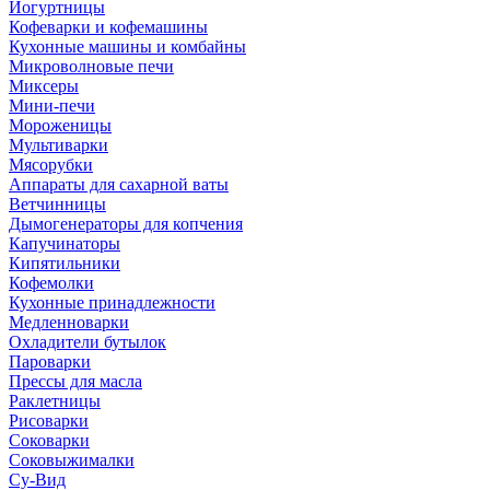
Йогуртницы
Кофеварки и кофемашины
Кухонные машины и комбайны
Микроволновые печи
Миксеры
Мини-печи
Мороженицы
Мультиварки
Мясорубки
Аппараты для сахарной ваты
Ветчинницы
Дымогенераторы для копчения
Капучинаторы
Кипятильники
Кофемолки
Кухонные принадлежности
Медленноварки
Охладители бутылок
Пароварки
Прессы для масла
Раклетницы
Рисоварки
Соковарки
Соковыжималки
Су-Вид