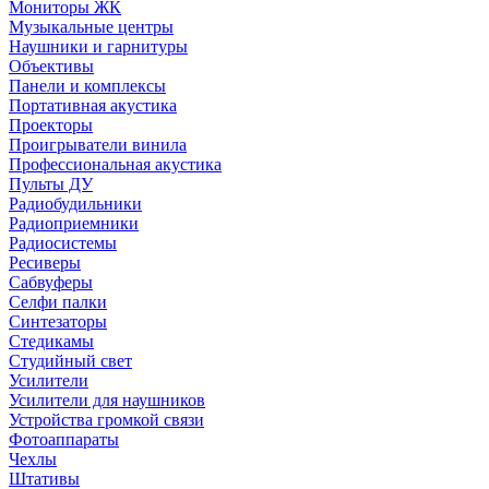
Мониторы ЖК
Музыкальные центры
Наушники и гарнитуры
Объективы
Панели и комплексы
Портативная акустика
Проекторы
Проигрыватели винила
Профессиональная акустика
Пульты ДУ
Радиобудильники
Радиоприемники
Радиосистемы
Ресиверы
Сабвуферы
Селфи палки
Синтезаторы
Стедикамы
Студийный свет
Усилители
Усилители для наушников
Устройства громкой связи
Фотоаппараты
Чехлы
Штативы