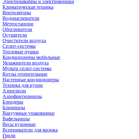
Электрошвабры и электровеники
Климатическая техника
Вентиляторы
Водонагреватели
Метеостанции
Обогреватели
Осушители
Очистители воздуха
Сплит-системы
Тепловые пушки
Кондиционеры мобильные
Увлажнители воздуха
Мульти сплит-системы
Котлы отопительные
Настенные кондиционеры
Техника для кухни
Аэрогрили
Аэрофритюрницы
Блендеры
Блинницы
Вакуумные упаковщики
Вафельницы
Весы кухонные
Вспениватели для молока
Грили