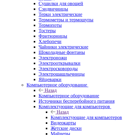
Сушилки для овощей
Сэндвичницы
Терки электрические
Термометры и термощупы
Термопоты
Тостеры
Фритюрницы
Хлебопечи
Чайники электрические
Шоколадные фонтаны
Электроножи
Электрооткрывалки
Электросковороды
Электрошашлычницы
Яйцеварки
Компьютерное оборудование
Назад
Компьютерное оборудование
Источники бесперебойного питания
Комплектующие для компьютеров
Назад
Комплектующие для компьютеров
Видеокарты
Жетские диски
Майнеры