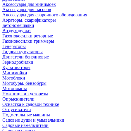
Аксессуары для минимоек
Аксессуары для насосов
Аксессуары для сварочного оборудования
Аэраторы, скарификаторы
Бетономешалки
Воздуходувки
Газонокосилки роторные
Газонокосилки триммеры
Генераторы
Гидроаккумуляторы
Двигатели бензиновые
Зернодробилки
Культиваторы
Минимойки
Мотоблоки
Мотобуры, бензобуры
Мотопомпы
Ножницы и кусторезы
Опрыскиватели
Оснастка к садовой технике
Отпугиватели
Подметальные машины
Садовые души и умывальники
Садовые измельчители
Садовые насосы