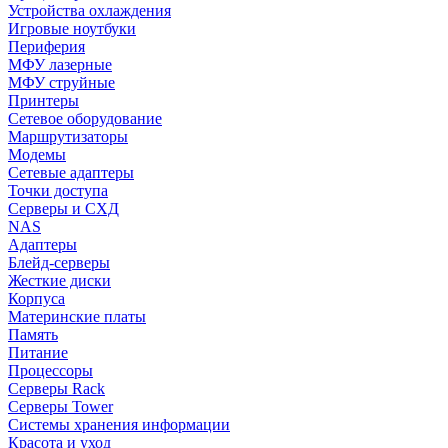
Устройства охлаждения
Игровые ноутбуки
Периферия
МФУ лазерные
МФУ струйные
Принтеры
Сетевое оборудование
Маршрутизаторы
Модемы
Сетевые адаптеры
Точки доступа
Серверы и СХД
NAS
Адаптеры
Блейд-серверы
Жесткие диски
Корпуса
Материнские платы
Память
Питание
Процессоры
Серверы Rack
Серверы Tower
Системы хранения информации
Красота и уход