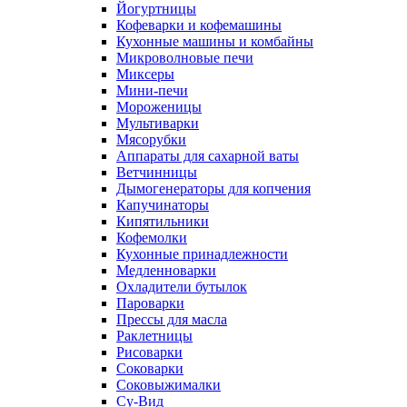
Йогуртницы
Кофеварки и кофемашины
Кухонные машины и комбайны
Микроволновые печи
Миксеры
Мини-печи
Мороженицы
Мультиварки
Мясорубки
Аппараты для сахарной ваты
Ветчинницы
Дымогенераторы для копчения
Капучинаторы
Кипятильники
Кофемолки
Кухонные принадлежности
Медленноварки
Охладители бутылок
Пароварки
Прессы для масла
Раклетницы
Рисоварки
Соковарки
Соковыжималки
Су-Вид