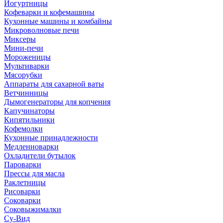
Йогуртницы
Кофеварки и кофемашины
Кухонные машины и комбайны
Микроволновые печи
Миксеры
Мини-печи
Мороженицы
Мультиварки
Мясорубки
Аппараты для сахарной ваты
Ветчинницы
Дымогенераторы для копчения
Капучинаторы
Кипятильники
Кофемолки
Кухонные принадлежности
Медленноварки
Охладители бутылок
Пароварки
Прессы для масла
Раклетницы
Рисоварки
Соковарки
Соковыжималки
Су-Вид