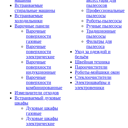
машины
аксессуары для
Встраиваемые
пылесосов
стиральные машины
Профессиональные
Встраиваемые
пылесосы
холодильники
Роботы-пылесосы
Варочные панели
Ручные пылесосы
Варочные
Традиционные
поверхности
пылесосы
газовые
Фильтры для
Варочные
пылесоса
поверхности
Уход за одеждой и
электрические
бельём
Варочные
Швейная техника
поверхности
Пароочистители
индукционные
Роботы-мойщики окон
Варочные
Стеклоочистители
поверхности
Электрошвабры и
комбинированные
электровеники
Измельчители отходов
Встраиваемый духовые
шкафы
Духовые шкафы
газовые
Духовые шкафы
электрические