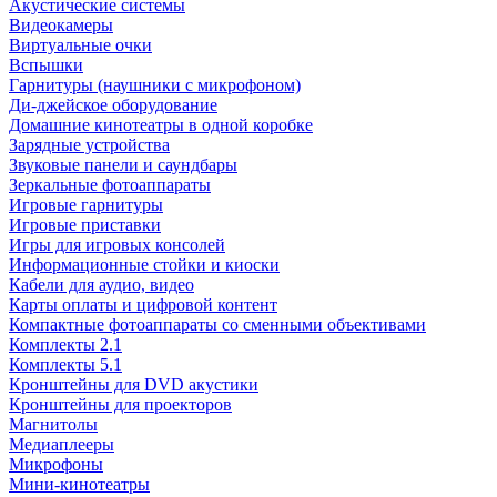
Акустические системы
Видеокамеры
Виртуальные очки
Вспышки
Гарнитуры (наушники с микрофоном)
Ди-джейское оборудование
Домашние кинотеатры в одной коробке
Зарядные устройства
Звуковые панели и саундбары
Зеркальные фотоаппараты
Игровые гарнитуры
Игровые приставки
Игры для игровых консолей
Информационные стойки и киоски
Кабели для аудио, видео
Карты оплаты и цифровой контент
Компактные фотоаппараты со сменными объективами
Комплекты 2.1
Комплекты 5.1
Кронштейны для DVD акустики
Кронштейны для проекторов
Магнитолы
Медиаплееры
Микрофоны
Мини-кинотеатры