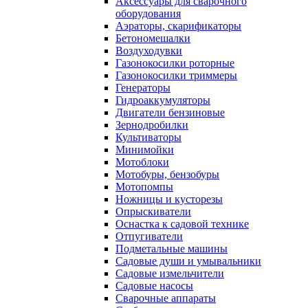
Аксессуары для сварочного
оборудования
Аэраторы, скарификаторы
Бетономешалки
Воздуходувки
Газонокосилки роторные
Газонокосилки триммеры
Генераторы
Гидроаккумуляторы
Двигатели бензиновые
Зернодробилки
Культиваторы
Минимойки
Мотоблоки
Мотобуры, бензобуры
Мотопомпы
Ножницы и кусторезы
Опрыскиватели
Оснастка к садовой технике
Отпугиватели
Подметальные машины
Садовые души и умывальники
Садовые измельчители
Садовые насосы
Сварочные аппараты