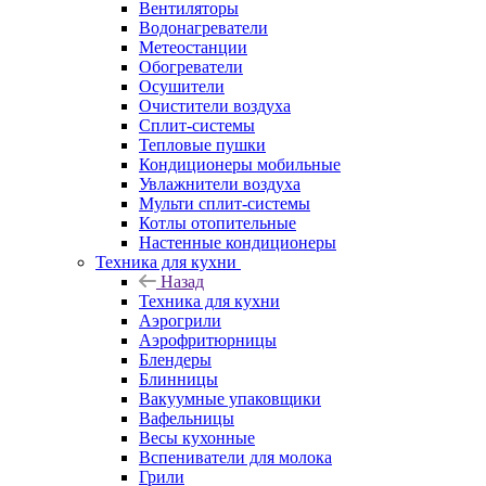
Вентиляторы
Водонагреватели
Метеостанции
Обогреватели
Осушители
Очистители воздуха
Сплит-системы
Тепловые пушки
Кондиционеры мобильные
Увлажнители воздуха
Мульти сплит-системы
Котлы отопительные
Настенные кондиционеры
Техника для кухни
Назад
Техника для кухни
Аэрогрили
Аэрофритюрницы
Блендеры
Блинницы
Вакуумные упаковщики
Вафельницы
Весы кухонные
Вспениватели для молока
Грили