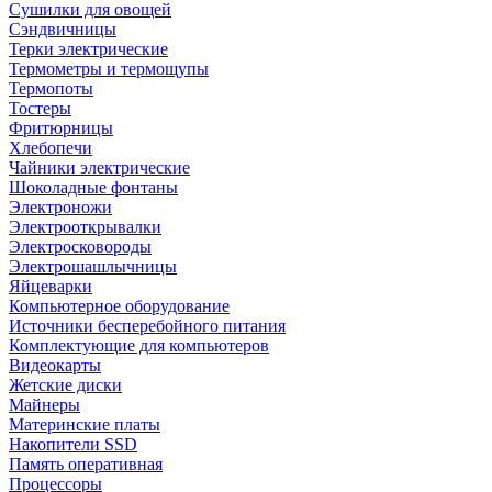
Сушилки для овощей
Сэндвичницы
Терки электрические
Термометры и термощупы
Термопоты
Тостеры
Фритюрницы
Хлебопечи
Чайники электрические
Шоколадные фонтаны
Электроножи
Электрооткрывалки
Электросковороды
Электрошашлычницы
Яйцеварки
Компьютерное оборудование
Источники бесперебойного питания
Комплектующие для компьютеров
Видеокарты
Жетские диски
Майнеры
Материнские платы
Накопители SSD
Память оперативная
Процессоры