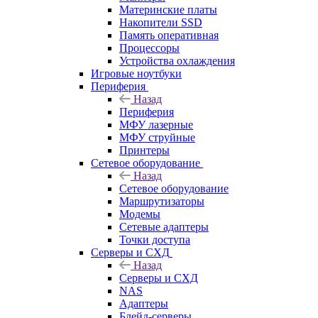
Материнские платы
Накопители SSD
Память оперативная
Процессоры
Устройства охлаждения
Игровые ноутбуки
Периферия
Назад
Периферия
МФУ лазерные
МФУ струйные
Принтеры
Сетевое оборудование
Назад
Сетевое оборудование
Маршрутизаторы
Модемы
Сетевые адаптеры
Точки доступа
Серверы и СХД
Назад
Серверы и СХД
NAS
Адаптеры
Блейд-серверы