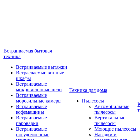
Встраиваемая бытовая
техника
Встраиваемые вытяжки
Встраеваемые винные
шкафы
Встраиваемые
микроволновые печи
Техника для дома
Встраиваемые
морозильные камеры
Пылесосы
Встраиваемые
Автомобильные
т
кофемашины
пылесосы
Встраиваемые
Вертикальные
пароварки
пылесосы
Встраиваемые
Моющие пылесосы
посудомоечные
Насадки и