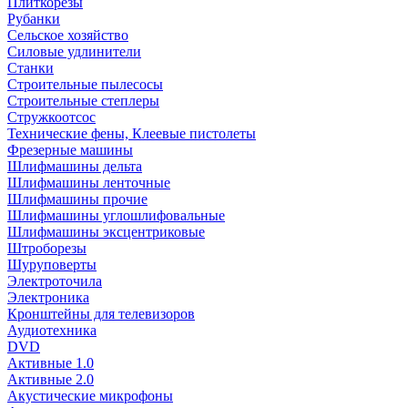
Плиткорезы
Рубанки
Сельское хозяйство
Силовые удлинители
Станки
Строительные пылесосы
Строительные степлеры
Стружкоотсос
Технические фены, Клеевые пистолеты
Фрезерные машины
Шлифмашины дельта
Шлифмашины ленточные
Шлифмашины прочие
Шлифмашины углошлифовальные
Шлифмашины эксцентриковые
Штроборезы
Шуруповерты
Электроточила
Электроника
Кронштейны для телевизоров
Аудиотехника
DVD
Активные 1.0
Активные 2.0
Акустические микрофоны