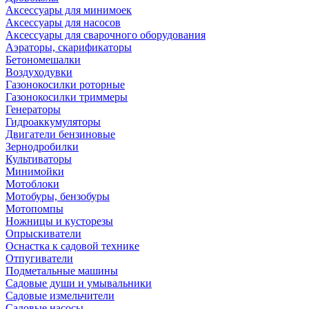
Аксессуары для минимоек
Аксессуары для насосов
Аксессуары для сварочного оборудования
Аэраторы, скарификаторы
Бетономешалки
Воздуходувки
Газонокосилки роторные
Газонокосилки триммеры
Генераторы
Гидроаккумуляторы
Двигатели бензиновые
Зернодробилки
Культиваторы
Минимойки
Мотоблоки
Мотобуры, бензобуры
Мотопомпы
Ножницы и кусторезы
Опрыскиватели
Оснастка к садовой технике
Отпугиватели
Подметальные машины
Садовые души и умывальники
Садовые измельчители
Садовые насосы