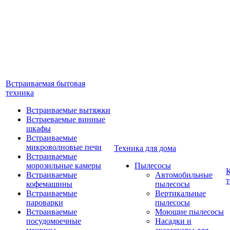
Встраиваемая бытовая
техника
Встраиваемые вытяжки
Встраеваемые винные
шкафы
Встраиваемые
микроволновые печи
Техника для дома
Встраиваемые
морозильные камеры
Пылесосы
Встраиваемые
Автомобильные
т
кофемашины
пылесосы
Встраиваемые
Вертикальные
пароварки
пылесосы
Встраиваемые
Моющие пылесосы
посудомоечные
Насадки и