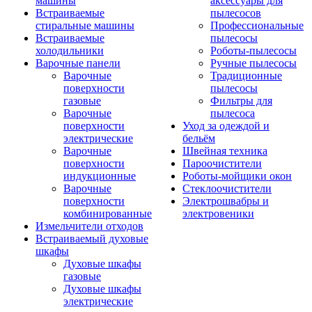
машины
аксессуары для
Встраиваемые
пылесосов
стиральные машины
Профессиональные
Встраиваемые
пылесосы
холодильники
Роботы-пылесосы
Варочные панели
Ручные пылесосы
Варочные
Традиционные
поверхности
пылесосы
газовые
Фильтры для
Варочные
пылесоса
поверхности
Уход за одеждой и
электрические
бельём
Варочные
Швейная техника
поверхности
Пароочистители
индукционные
Роботы-мойщики окон
Варочные
Стеклоочистители
поверхности
Электрошвабры и
комбинированные
электровеники
Измельчители отходов
Встраиваемый духовые
шкафы
Духовые шкафы
газовые
Духовые шкафы
электрические