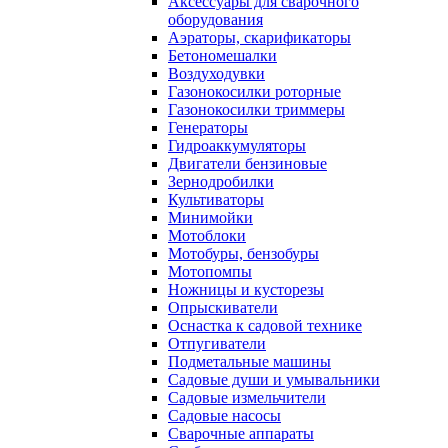
Аксессуары для сварочного
оборудования
Аэраторы, скарификаторы
Бетономешалки
Воздуходувки
Газонокосилки роторные
Газонокосилки триммеры
Генераторы
Гидроаккумуляторы
Двигатели бензиновые
Зернодробилки
Культиваторы
Минимойки
Мотоблоки
Мотобуры, бензобуры
Мотопомпы
Ножницы и кусторезы
Опрыскиватели
Оснастка к садовой технике
Отпугиватели
Подметальные машины
Садовые души и умывальники
Садовые измельчители
Садовые насосы
Сварочные аппараты