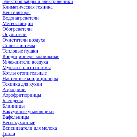
Электрошвабры и электровеники
Климатическая техника
Вентиляторы
Водонагреватели
Метеостанции
Обогреватели
Осушители
Очистители воздуха
Сплит-системы
Тепловые пушки
Кондиционеры мобильные
Увлажнители воздуха
Мульти сплит-системы
Котлы отопительные
Настенные кондиционеры
Техника для кухни
Аэрогрили
Аэрофритюрницы
Блендеры
Блинницы
Вакуумные упаковщики
Вафельницы
Весы кухонные
Вспениватели для молока
Грили