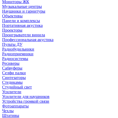
Мониторы ЖК
Музыкальные центры
Наушники и гарнитуры
Объективы
Панели и комплексы
Портативная акустика
Проекторы
Проигрыватели винила
Профессиональная акустика
Пульты ДУ
Радиобудильники
Радиоприемники
Радиосистемы
Ресиверы
Сабвуферы
Селфи палки
Синтезаторы
Стедикамы
Студийный свет
Усилители
Усилители для наушников
Устройства громкой связи
Фотоаппараты
Чехлы
Штативы