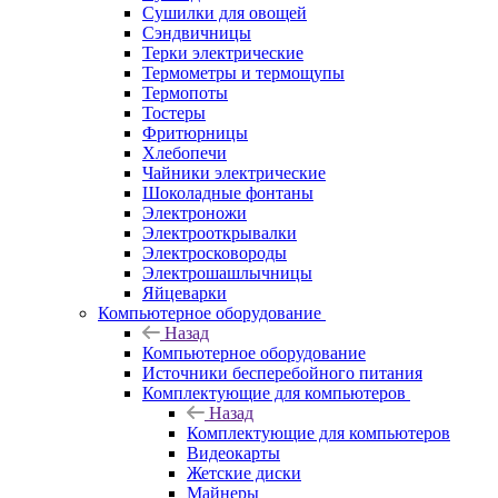
Сушилки для овощей
Сэндвичницы
Терки электрические
Термометры и термощупы
Термопоты
Тостеры
Фритюрницы
Хлебопечи
Чайники электрические
Шоколадные фонтаны
Электроножи
Электрооткрывалки
Электросковороды
Электрошашлычницы
Яйцеварки
Компьютерное оборудование
Назад
Компьютерное оборудование
Источники бесперебойного питания
Комплектующие для компьютеров
Назад
Комплектующие для компьютеров
Видеокарты
Жетские диски
Майнеры