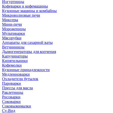
Йогуртницы
Кофеварки и кофемашины
Кухонные машины и комбайны
Микроволновые печи
Миксеры
Мини-печи
Мороженицы
Мультиварки
Мясорубки
Аппараты для сахарной ваты
Ветчинницы
Дымогенераторы для копчения
Капучинаторы
Кипятильники
Кофемолки
Кухонные принадлежности
Медленноварки
Охладители бутылок
Пароварки
Прессы для масла
Раклетницы
Рисоварки
Соковарки
Соковыжималки
Су-Вид