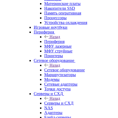
Материнские платы
Накопители SSD
Память оперативная
Процессоры
Устройства охлаждения
Игровые ноутбуки
Периферия
Назад
Периферия
МФУ лазерные
МФУ струйные
Принтеры
Сетевое оборудование
Назад
Сетевое оборудование
Маршрутизаторы
Модемы
Сетевые адаптеры
Точки доступа
Серверы и СХД
Назад
Серверы и СХД
NAS
Адаптеры
Блейд-серверы