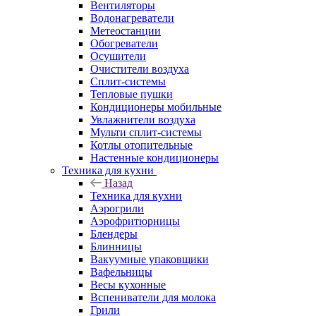
Вентиляторы
Водонагреватели
Метеостанции
Обогреватели
Осушители
Очистители воздуха
Сплит-системы
Тепловые пушки
Кондиционеры мобильные
Увлажнители воздуха
Мульти сплит-системы
Котлы отопительные
Настенные кондиционеры
Техника для кухни
Назад
Техника для кухни
Аэрогрили
Аэрофритюрницы
Блендеры
Блинницы
Вакуумные упаковщики
Вафельницы
Весы кухонные
Вспениватели для молока
Грили