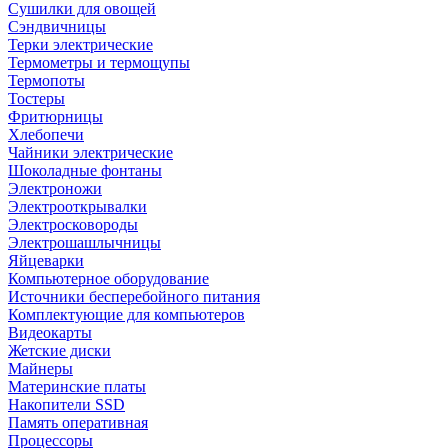
Сушилки для овощей
Сэндвичницы
Терки электрические
Термометры и термощупы
Термопоты
Тостеры
Фритюрницы
Хлебопечи
Чайники электрические
Шоколадные фонтаны
Электроножи
Электрооткрывалки
Электросковороды
Электрошашлычницы
Яйцеварки
Компьютерное оборудование
Источники бесперебойного питания
Комплектующие для компьютеров
Видеокарты
Жетские диски
Майнеры
Материнские платы
Накопители SSD
Память оперативная
Процессоры