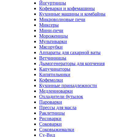
Йогуртницы
Кофеварки и кофемашины
Кухонные машины и комбайны
Микроволновые печи
Миксеры
Мини-печи
Мороженицы
Мультиварки
Мясорубки
Аппараты для сахарной ваты
Ветчинницы
Дымогенераторы для копчения
Капучинаторы
Кипятильники
Кофемолки
Кухонные принадлежности
Медленноварки
Охладители бутылок
Пароварки
Прессы для масла
Раклетницы
Рисоварки
Соковарки
Соковыжималки
Су-Вид