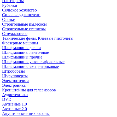
Плиткорезы
Рубанки
Сельское хозяйство
Силовые удлинители
Станки
Строительные пылесосы
Строительные степлеры
Стружкоотсос
Технические фены, Клеевые пистолеты
Фрезерные машины
Шлифмашины дельта
Шлифмашины ленточные
Шлифмашины прочие
Шлифмашины углошлифовальные
Шлифмашины эксцентриковые
Штроборезы
Шуруповерты
Электроточила
Электроника
Кронштейны для телевизоров
Аудиотехника
DVD
Активные 1.0
Активные 2.0
Акустические микрофоны