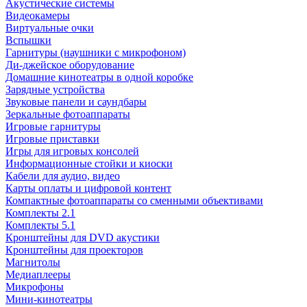
Акустические системы
Видеокамеры
Виртуальные очки
Вспышки
Гарнитуры (наушники с микрофоном)
Ди-джейское оборудование
Домашние кинотеатры в одной коробке
Зарядные устройства
Звуковые панели и саундбары
Зеркальные фотоаппараты
Игровые гарнитуры
Игровые приставки
Игры для игровых консолей
Информационные стойки и киоски
Кабели для аудио, видео
Карты оплаты и цифровой контент
Компактные фотоаппараты со сменными объективами
Комплекты 2.1
Комплекты 5.1
Кронштейны для DVD акустики
Кронштейны для проекторов
Магнитолы
Медиаплееры
Микрофоны
Мини-кинотеатры