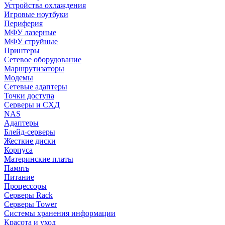
Устройства охлаждения
Игровые ноутбуки
Периферия
МФУ лазерные
МФУ струйные
Принтеры
Сетевое оборудование
Маршрутизаторы
Модемы
Сетевые адаптеры
Точки доступа
Серверы и СХД
NAS
Адаптеры
Блейд-серверы
Жесткие диски
Корпуса
Материнские платы
Память
Питание
Процессоры
Серверы Rack
Серверы Tower
Системы хранения информации
Красота и уход